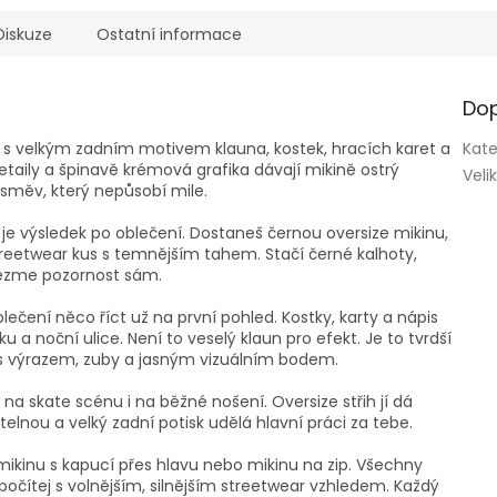
Diskuze
Ostatní informace
Dop
a s velkým zadním motivem klauna, kostek, hracích karet a
Kate
etaily a špinavě krémová grafika dávají mikině ostrý
Veli
 úsměv, který nepůsobí mile.
je výsledek po oblečení. Dostaneš černou oversize mikinu,
treetwear kus s temnějším tahem. Stačí černé kalhoty,
vezme pozornost sám.
lečení něco říct už na první pohled. Kostky, karty a nápis
ku a noční ulice. Není to veselý klaun pro efekt. Je to tvrdší
u s výrazem, zuby a jasným vizuálním bodem.
na skate scénu i na běžné nošení. Oversize střih jí dá
elnou a velký zadní potisk udělá hlavní práci za tebe.
mikinu s kapucí přes hlavu nebo mikinu na zip. Všechny
 počítej s volnějším, silnějším streetwear vzhledem. Každý