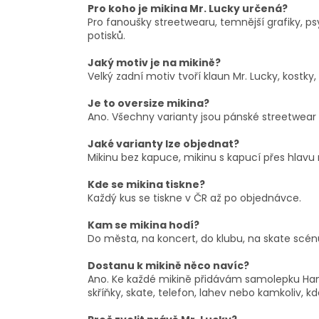
Pro koho je mikina Mr. Lucky určená?
Pro fanoušky streetwearu, temnější grafiky, p
potisků.
Jaký motiv je na mikině?
Velký zadní motiv tvoří klaun Mr. Lucky, kostky,
Je to oversize mikina?
Ano. Všechny varianty jsou pánské streetwear ov
Jaké varianty lze objednat?
Mikinu bez kapuce, mikinu s kapucí přes hlavu 
Kde se mikina tiskne?
Každý kus se tiskne v ČR až po objednávce.
Kam se mikina hodí?
Do města, na koncert, do klubu, na skate scén
Dostanu k mikině něco navíc?
Ano. Ke každé mikině přidávám samolepku Hanz
skříňky, skate, telefon, lahev nebo kamkoliv, kd