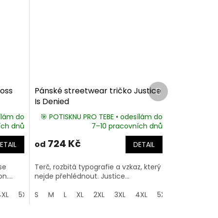
Další
Boss
Pánské streetwear tričko Justice
produkt
Is Denied
ílám do
🎯 POTISKNU PRO TEBE • odesílám do
ích dnů
7–10 pracovních dnů
724 Kč
od
ETAIL
DETAIL
se
Terč, rozbitá typografie a vzkaz, který
....
nejde přehlédnout. Justice...
4XL
5XL
S
M
L
XL
2XL
3XL
4XL
5XL