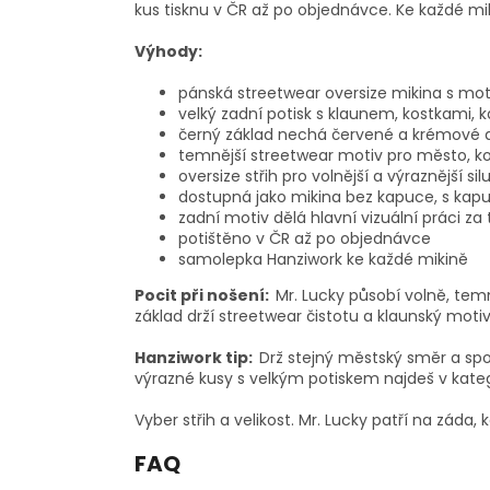
kus tisknu v ČR až po objednávce. Ke každé m
Výhody:
pánská streetwear oversize mikina s mo
velký zadní potisk s klaunem, kostkami, 
černý základ nechá červené a krémové de
temnější streetwear motiv pro město, ko
oversize střih pro volnější a výraznější sil
dostupná jako mikina bez kapuce, s kapu
zadní motiv dělá hlavní vizuální práci za
potištěno v ČR až po objednávce
samolepka Hanziwork ke každé mikině
Pocit při nošení:
Mr. Lucky působí volně, te
základ drží streetwear čistotu a klaunský motiv
Hanziwork tip:
Drž stejný městský směr a spo
výrazné kusy s velkým potiskem najdeš v kate
Vyber střih a velikost. Mr. Lucky patří na záda,
FAQ