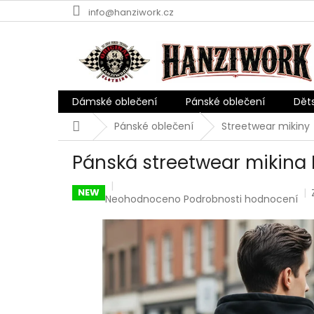
Přejít
info@hanziwork.cz
na
obsah
Dámské oblečení
Pánské oblečení
Dět
Domů
Pánské oblečení
Streetwear mikiny
Pánská streetwear mikina 
NEW
Průměrné
Neohodnoceno
Podrobnosti hodnocení
hodnocení
produktu
je
0,0
z
5
hvězdiček.