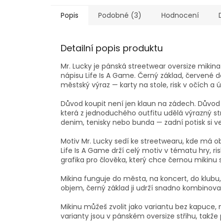
Popis
Podobné (3)
Hodnocení
Detailní popis produktu
Mr. Lucky je pánská streetwear oversize mikin
nápisu Life Is A Game. Černý základ, červené d
městský výraz — karty na stole, risk v očích a
Důvod koupit není jen klaun na zádech. Důvod 
která z jednoduchého outfitu udělá výrazný s
denim, tenisky nebo bunda — zadní potisk si 
Motiv Mr. Lucky sedí ke streetwearu, kde má ob
Life Is A Game drží celý motiv v tématu hry, ris
grafika pro člověka, který chce černou mikin
Mikina funguje do města, na koncert, do klubu, 
objem, černý základ ji udrží snadno kombinovat
Mikinu můžeš zvolit jako variantu bez kapuce, 
varianty jsou v pánském oversize střihu, takže