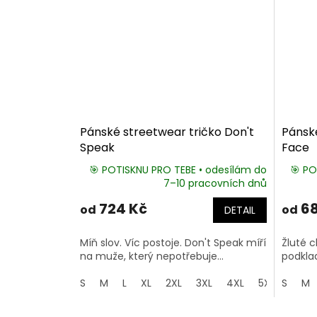
Pánské streetwear tričko Don't
Pánské
Speak
Face
🎯 POTISKNU PRO TEBE • odesílám do
🎯 PO
7–10 pracovních dnů
724 Kč
68
od
od
DETAIL
Míň slov. Víc postoje. Don't Speak míří
Žluté c
na muže, který nepotřebuje...
podklad
S
M
L
XL
2XL
3XL
4XL
5XL
S
M