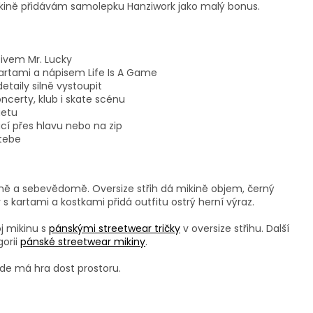
ikině přidávám samolepku Hanziwork jako malý bonus.
tivem Mr. Lucky
kartami a nápisem Life Is A Game
taily silně vystoupit
ncerty, klub i skate scénu
uetu
cí přes hlavu nebo na zip
 tebe
mně a sebevědomě. Oversize střih dá mikině objem, černý
 s kartami a kostkami přidá outfitu ostrý herní výraz.
j mikinu s
pánskými streetwear tričky
v oversize střihu. Další
gorii
pánské streetwear mikiny
.
 kde má hra dost prostoru.