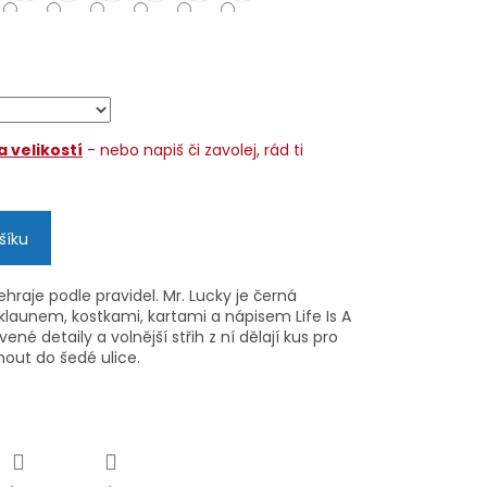
 velikostí
- nebo napiš či zavolej, rád ti
šíku
nehraje podle pravidel. Mr. Lucky je černá
klaunem, kostkami, kartami a nápisem Life Is A
ené detaily a volnější střih z ní dělají kus pro
out do šedé ulice.