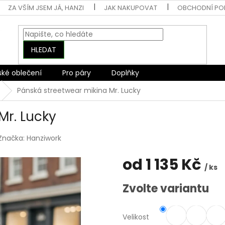
ZA VŠÍM JSEM JÁ, HANZI
JAK NAKUPOVAT
OBCHODNÍ PO
HLEDAT
ské oblečení
Pro páry
Doplňky
Pánská streetwear mikina Mr. Lucky
Mr. Lucky
Značka:
Hanziwork
od
1 135 Kč
/ ks
Měrná
Zvolte variantu
cena:
Velikost