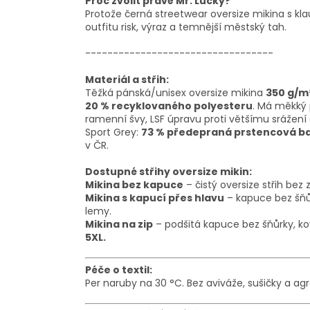
Proč zvolit právě Mr. Lucky?
Protože černá streetwear oversize mikina s 
outfitu risk, výraz a temnější městský tah.
----------------------------------
Materiál a střih:
Těžká pánská/unisex oversize mikina
350 g/m
20 % recyklovaného polyesteru
. Má měkký 
ramenní švy, LSF úpravu proti většímu srážení a
Sport Grey:
73 % předepraná prstencová bav
v ČR.
Dostupné střihy oversize mikin:
Mikina bez kapuce
– čistý oversize střih be
Mikina s kapucí přes hlavu
– kapuce bez šňů
lemy.
Mikina na zip
– podšitá kapuce bez šňůrky, ko
5XL.
Péče o textil:
Per naruby na 30 °C. Bez aviváže, sušičky a agr