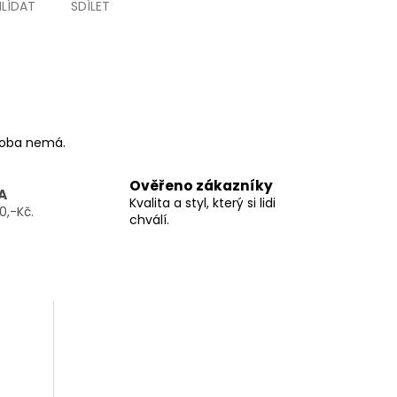
HLÍDAT
SDÍLET
ýroba nemá.
Ověřeno zákazníky
A
Kvalita a styl, který si lidi
0,-Kč.
chválí.