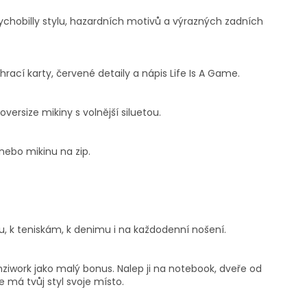
sychobilly stylu, hazardních motivů a výrazných zadních
 hrací karty, červené detaily a nápis Life Is A Game.
ersize mikiny s volnější siluetou.
nebo mikinu na zip.
u, k teniskám, k denimu i na každodenní nošení.
iwork jako malý bonus. Nalep ji na notebook, dveře od
e má tvůj styl svoje místo.