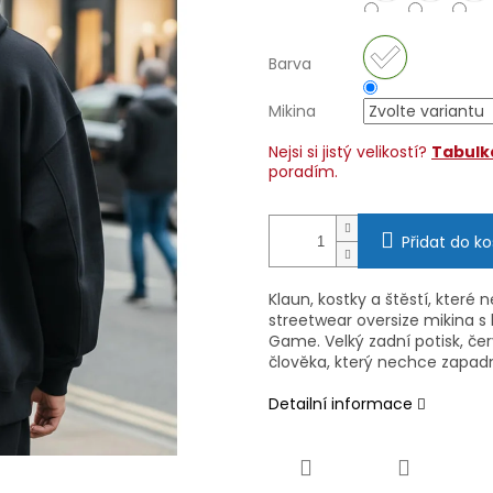
Barva
Mikina
Nejsi si jistý velikostí?
Tabulka
poradím.
Přidat do ko
Klaun, kostky a štěstí, které 
streetwear oversize mikina s 
Game. Velký zadní potisk, červ
člověka, který nechce zapadn
Detailní informace