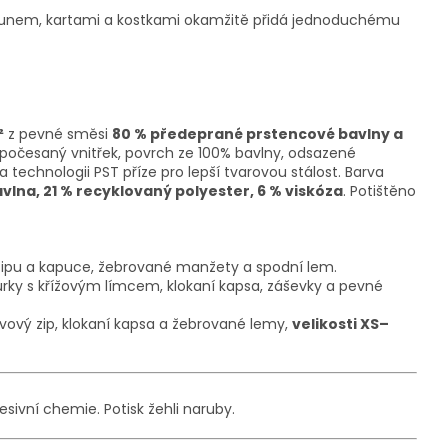
klaunem, kartami a kostkami okamžitě přidá jednoduchému
²
z pevné směsi
80 % předeprané prstencové bavlny a
počesaný vnitřek, povrch ze 100% bavlny, odsazené
 technologii PST příze pro lepší tvarovou stálost. Barva
lna, 21 % recyklovaný polyester, 6 % viskóza
. Potištěno
z zipu a kapuce, žebrované manžety a spodní lem.
rky s křížovým límcem, klokaní kapsa, záševky a pevné
vový zip, klokaní kapsa a žebrované lemy
,
velikosti XS–
esivní chemie. Potisk žehli naruby.