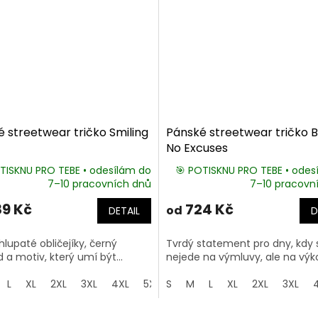
 streetwear tričko Smiling
Pánské streetwear tričko 
No Excuses
TISKNU PRO TEBE • odesílám do
🎯 POTISKNU PRO TEBE • odes
7–10 pracovních dnů
7–10 pracovn
9 Kč
724 Kč
od
DETAIL
D
hlupaté obličejíky, černý
Tvrdý statement pro dny, kdy 
 a motiv, který umí být...
nejede na výmluvy, ale na výkon
L
XL
2XL
3XL
4XL
5XL
S
M
L
XL
2XL
3XL