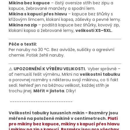
Mikina bez kapuce
– čistý oversize střih bez zipu a
kapuce, žebrované manžety a spodní lem.
Mikina s kapucí přes hlavu
– kapuce bez šňůrky s
křížovým límcem, klokaní kapsa, záševky a pevné lemy.
Mikina na zip
– podšitá kapuce bez šňůrky, kovový zip,
klokaní kapsa a žebrované lemy
,
velikosti XS–5XL.
Péče o textil:
Per naruby na 30 °C. Bez aviváže, sušičky a agresivní
chemie. Potisk žehli naruby.
⚠️
UPOZORNĚNÍ K VÝBĚRU VELIKOSTI.
Vyber správně –
ať nemusíš řešit výměnu. Mrkni na
velikostní tabulku
a porovnej rozměry s některou svojí mikinou, co ti fakt
sedí. Nehleď jen na běžnou velikost, každej střih je
trochu jinej.
Měřit = jistota
. Díky!
---------------------------
Velikostní tabulky luxusních mikin - Rozměry jsou
měřené na položené mikině v centimetrech.
Platí
pro mikiny bez kapuce, mikiny s kapucí přes hlavu
i mikiny na zip s kapucí. Rozměry jsou pro všechny