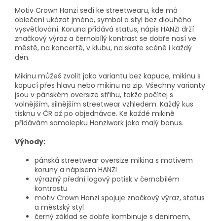
Motiv Crown Hanzi sedí ke streetwearu, kde má
oblečení ukázat jméno, symbol a styl bez dlouhého
vysvětlování. Koruna přidává status, nápis HANZI drží
značkový výraz a černobílý kontrast se dobře nosí ve
městě, na koncertě, v klubu, na skate scéně i každý
den.
Mikinu můžeš zvolit jako variantu bez kapuce, mikinu s
kapucí přes hlavu nebo mikinu na zip. Všechny varianty
jsou v pánském oversize střihu, takže počítej s
volnějším, silnějším streetwear vzhledem. Každý kus
tisknu v ČR až po objednávce. Ke každé mikině
přidávám samolepku Hanziwork jako malý bonus.
Výhody:
pánská streetwear oversize mikina s motivem
koruny a nápisem HANZI
výrazný přední logový potisk v černobílém
kontrastu
motiv Crown Hanzi spojuje značkový výraz, status
a městský styl
černý základ se dobře kombinuje s denimem,