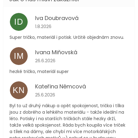
Iva Doubravová
ID
Hodnocení obchodu je 5 z 5 hvězdiček.
1.8.2026
Super tričko, materiál i potisk. Určitě objednám znovu.
Ivana Miňovská
IM
Hodnocení obchodu je 5 z 5 hvězdiček.
26.6.2026
hezké tričko, materiál super
Kateřina Němcová
KN
Hodnocení obchodu je 5 z 5 hvězdiček.
25.6.2026
Byl to už druhý nákup a opět spokojenost, trička i tílka
jsou z dobrého a lehkého materiálu - takže ideální na
léto. Potisky i na starších tričkách stále hezky drží,
takže velká spokojenost. Ráda bych koupila více triček
a tílek na dámy, ale chybí mi více motorkářských