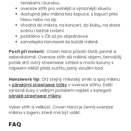
teniskami i bundou
oversize střih pro volnější a výraznější siluetu
dostupná jako mikina bez kapuce, s kapucí přes
hlavu nebo na zip
vhodná do města, na koncert, do klubu, na skate
scénu i běžné nošení
potištěno v ČR až po objednávce
samolepka Hanziwork ke každé mikině
Pocit při nošení:
Crown Hanzi působí čistě, pevně a
sebevědomě. Oversize střih dá mikině objem, černobílý
potisk drží ostrý streetwear vzhled a motiv koruny s
nápisem HANZI přidá outfitu jasný vizuální bod.
Hanziwork tip:
Drž stejný městský směr a spoj mikinu
s
pánskými streetwear tričky
v oversize střihu. Další
výrazné kusy s velkým potiskem najdeš v kategorii
pánské streetwear mikiny
.
Vyber střih a velikost. Crown Hanzi je černá oversize
mikina s logem, které má být vidět.
FAQ