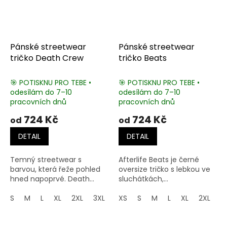
Pánské streetwear
Pánské streetwear
tričko Death Crew
tričko Beats
🎯 POTISKNU PRO TEBE •
🎯 POTISKNU PRO TEBE •
odesílám do 7–10
odesílám do 7–10
pracovních dnů
pracovních dnů
724 Kč
724 Kč
od
od
DETAIL
DETAIL
Temný streetwear s
Afterlife Beats je černé
barvou, která řeže pohled
oversize tričko s lebkou ve
hned napoprvé. Death...
sluchátkách,...
S
M
L
XL
2XL
3XL
4XL
XS
S
5XL
M
L
XL
2XL
3