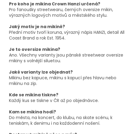
Pro koho je mikina Crown Hanzi určená?
Pro fanoušky streetwearu, černých oversize mikin,
výrazných logových motivů a městského stylu.
Jaký motiv je na mikině?
Přední motiv tvoří koruna, výrazný nápis HANZI, detail All
Coast Brand a rok Est. 1954.
Je to oversize mikina?
Ano. Všechny varianty jsou pánské streetwear oversize
mikiny s volnější siluetou.
Jaké varianty lze objednat?
Mikinu bez kapuce, mikinu s kapucí přes hlavu nebo
mikinu na zip.
Kde se mikina tiskne?
Každý kus se tiskne v ČR až po objednávce.
Kam se mikina hodí?
Do města, na koncert, do klubu, na skate scénu, k
teniskám, k denimu i na každodenní nošení.