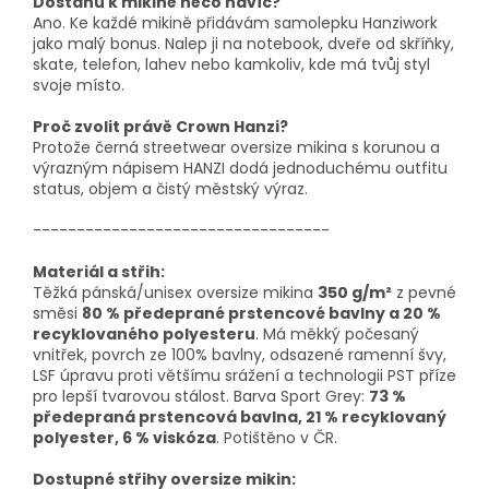
Dostanu k mikině něco navíc?
Ano. Ke každé mikině přidávám samolepku Hanziwork
jako malý bonus. Nalep ji na notebook, dveře od skříňky,
skate, telefon, lahev nebo kamkoliv, kde má tvůj styl
svoje místo.
Proč zvolit právě Crown Hanzi?
Protože černá streetwear oversize mikina s korunou a
výrazným nápisem HANZI dodá jednoduchému outfitu
status, objem a čistý městský výraz.
----------------------------------
Materiál a střih:
Těžká pánská/unisex oversize mikina
350 g/m²
z pevné
směsi
80 % předeprané prstencové bavlny a 20 %
recyklovaného polyesteru
. Má měkký počesaný
vnitřek, povrch ze 100% bavlny, odsazené ramenní švy,
LSF úpravu proti většímu srážení a technologii PST příze
pro lepší tvarovou stálost. Barva Sport Grey:
73 %
předepraná prstencová bavlna, 21 % recyklovaný
polyester, 6 % viskóza
. Potištěno v ČR.
Dostupné střihy oversize mikin: