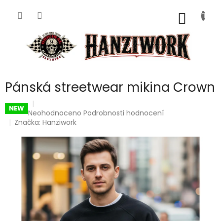
Přejít
na
NÁKUP
obsah
KOŠÍK
Pánská streetwear mikina Crown
NEW
Průměrné
Neohodnoceno
Podrobnosti hodnocení
hodnocení
Značka:
Hanziwork
produktu
je
0,0
z
5
hvězdiček.