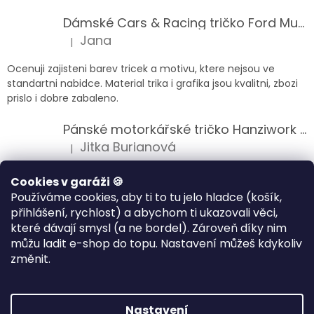
Dámské Cars & Racing tričko Ford Mustang 5. generace
Jana
|
Hodnocení produktu je 5 z 5 hvězdiček.
Ocenuji zajisteni barev tricek a motivu, ktere nejsou ve
standartni nabidce. Material trika i grafika jsou kvalitni, zbozi
prislo i dobre zabaleno.
Pánské motorkářské tričko Hanziwork Custom Bobber
Jitka Burianová
|
Hodnocení produktu je 5 z 5 hvězdiček.
Splnil očekávání na jedničku
Cookies v garáži 🍪
Používáme cookies, aby ti to tu jelo hladce (košík,
Pánské motorkářské tričko Royal Enfield 350cc
přihlášení, rychlost) a abychom ti ukazovali věci,
Klára Musilová
|
které dávají smysl (a ne bordel). Zároveň díky nim
Hodnocení produktu je 5 z 5 hvězdiček.
můžu ladit e-shop do topu. Nastavení můžeš kdykoliv
Jsem velice spokojena, velmi kvalitni zbozi.
změnit.
Vytvořil Shoptet
Nastavení