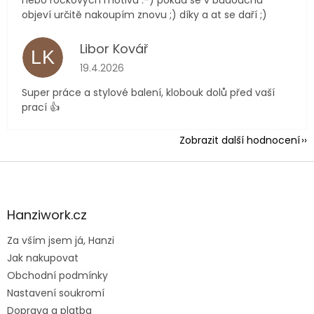
nebo rockových motivů :-) pokud se v budoucnu
objeví určitě nakoupím znovu ;) díky a at se daří ;)
Libor Kovář
LK
Hodnocení obchodu je 5 z 5 hvězdiček.
19.4.2026
Super práce a stylové balení, klobouk dolů před vaší
prací 👍
Zobrazit další hodnocení
Z
á
p
a
Hanziwork.cz
t
Za vším jsem já, Hanzi
í
Jak nakupovat
Obchodní podmínky
Nastavení soukromí
Doprava a platba