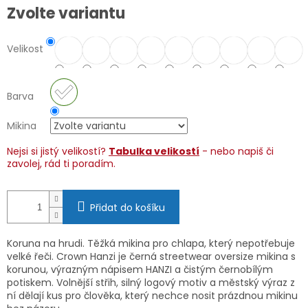
Měrná
Zvolte variantu
cena:
Velikost
Barva
Mikina
Nejsi si jistý velikostí?
Tabulka velikostí
- nebo napiš či
zavolej, rád ti poradím.
Přidat do košíku
Koruna na hrudi. Těžká mikina pro chlapa, který nepotřebuje
velké řeči.
Crown Hanzi je černá streetwear oversize mikina s
korunou, výrazným nápisem HANZI a čistým černobílým
potiskem. Volnější střih, silný logový motiv a městský výraz z
ní dělají kus pro člověka, který nechce nosit prázdnou mikinu