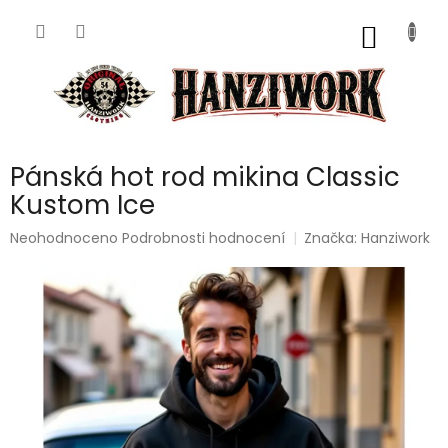
Přejít
na
NÁKUP
obsah
KOŠÍK
Pánská hot rod mikina Classic
Kustom Ice
Průměrné
Neohodnoceno
Podrobnosti hodnocení
Značka:
Hanziwork
hodnocení
produktu
je
0,0
z
5
hvězdiček.