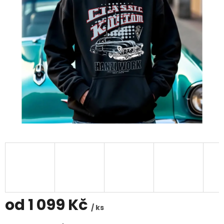
od
1 099 Kč
/ ks
Měrná