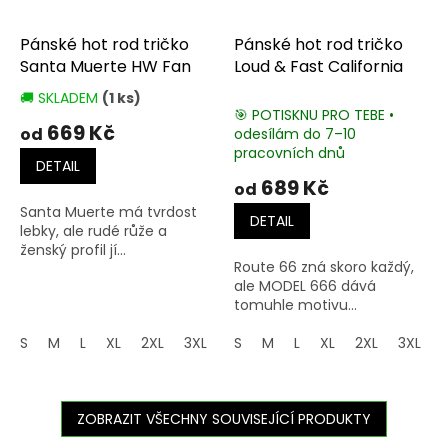
Pánské hot rod tričko
Pánské hot rod tričko
Santa Muerte HW Fan
Loud & Fast California
🚚 SKLADEM
(1 ks)
Průměrné
🎯 POTISKNU PRO TEBE •
hodnocení
669 Kč
od
odesílám do 7–10
produktu
pracovních dnů
je
DETAIL
4,0
689 Kč
od
z
Santa Muerte má tvrdost
5
DETAIL
lebky, ale rudé růže a
hvězdiček.
ženský profil jí...
Route 66 zná skoro každý,
ale MODEL 666 dává
tomuhle motivu...
S
M
L
XL
2XL
3XL
4XL
S
M
5XL
L
XL
2XL
3XL
ZOBRAZIT VŠECHNY SOUVISEJÍCÍ PRODUKTY