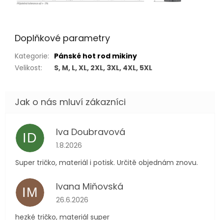
Doplňkové parametry
Kategorie
:
Pánské hot rod mikiny
Velikost
:
S, M, L, XL, 2XL, 3XL, 4XL, 5XL
Iva Doubravová
ID
Hodnocení obchodu je 5 z 5 hvězdiček.
1.8.2026
Super tričko, materiál i potisk. Určitě objednám znovu.
Ivana Miňovská
IM
Hodnocení obchodu je 5 z 5 hvězdiček.
26.6.2026
hezké tričko, materiál super