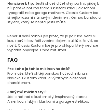
Hanziwork tip:
Jestli chceš držet stejnou linii, přidej k
ní i pánské hot rod tričko s kustom károu, oldschool
typografií nebo garage motivem. Classic Kustom Ice
si nejlíp rozumí s tmavým denimem, černou bundou a
stylem, který se neptá, jestli může.
Neber si další mikinu jen proto, že je po ruce. Vem si
kus, který ti bez řečí zvedne dojem a ukáže, že víš, co
nosíš. Classic Kustom Ice je pro chlapa, který nechce
vypadat obyčejně. Chce mít směr.
FAQ
Pro koho je tahle mikina vhodná?
Pro muže, kteří chtějí pánskou hot rod mikinu s
klasickou kustom károu a výrazným oldschool
charakterem.
Jaký má mikina styl?
Jde o hot rod a kustom styl inspirovaný starou
Amerikou, nízkými klasikami a garage estetikou.