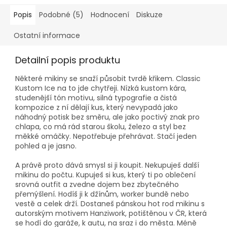
Popis
Podobné (5)
Hodnocení
Diskuze
Ostatní informace
Detailní popis produktu
Některé mikiny se snaží působit tvrdě křikem. Classic
Kustom Ice na to jde chytřeji. Nízká kustom kára,
studenější tón motivu, silná typografie a čistá
kompozice z ní dělají kus, který nevypadá jako
náhodný potisk bez směru, ale jako poctivý znak pro
chlapa, co má rád starou školu, železo a styl bez
měkké omáčky. Nepotřebuje přehrávat. Stačí jeden
pohled a je jasno.
A právě proto dává smysl si ji koupit. Nekupuješ další
mikinu do počtu. Kupuješ si kus, který ti po oblečení
srovná outfit a zvedne dojem bez zbytečného
přemýšlení. Hodíš ji k džínům, worker bundě nebo
vestě a celek drží. Dostaneš pánskou hot rod mikinu s
autorským motivem Hanziwork, potištěnou v ČR, která
se hodí do garáže, k autu, na sraz i do města. Méně