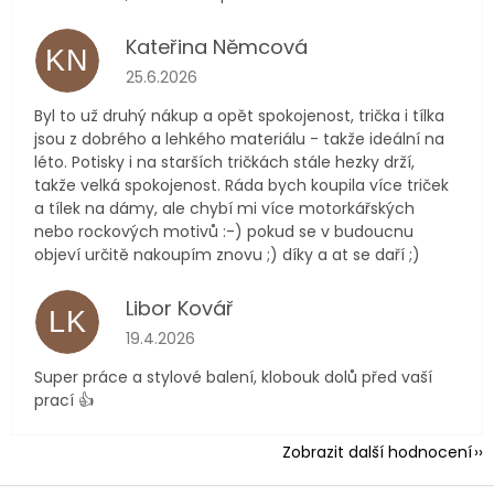
Kateřina Němcová
KN
Hodnocení obchodu je 5 z 5 hvězdiček.
25.6.2026
Byl to už druhý nákup a opět spokojenost, trička i tílka
jsou z dobrého a lehkého materiálu - takže ideální na
léto. Potisky i na starších tričkách stále hezky drží,
takže velká spokojenost. Ráda bych koupila více triček
a tílek na dámy, ale chybí mi více motorkářských
nebo rockových motivů :-) pokud se v budoucnu
objeví určitě nakoupím znovu ;) díky a at se daří ;)
Libor Kovář
LK
Hodnocení obchodu je 5 z 5 hvězdiček.
19.4.2026
Super práce a stylové balení, klobouk dolů před vaší
prací 👍
Zobrazit další hodnocení