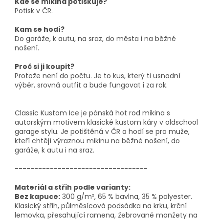
Kde se mikina potiskuje?
Potisk v ČR.
Kam se hodí?
Do garáže, k autu, na sraz, do města i na běžné
nošení.
Proč si ji koupit?
Protože není do počtu. Je to kus, který ti usnadní
výběr, srovná outfit a bude fungovat i za rok.
Classic Kustom Ice je pánská hot rod mikina s
autorským motivem klasické kustom káry v oldschool
garage stylu. Je potištěná v ČR a hodí se pro muže,
kteří chtějí výraznou mikinu na běžné nošení, do
garáže, k autu i na sraz.
----------------------------------
Materiál a střih podle varianty:
Bez kapuce:
300 g/m², 65 % bavlna, 35 % polyester.
Klasický střih, půlměsícová podsádka na krku,
krční
lemovka
, přesahující ramena, žebrované manžety na