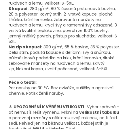
rukávech a lemu
, velikosti S–5XL.
S kapucí:
280 g/m², 80 % česaná prstencová bavlna,
20 % polyester,
Rovný střih, 2-vrstvá kapuce, plochá
šňůrka,
krční lemovka
, žebrované manžety na
rukávech a lemu, krycí švy a ramenní švy odsazené, 3-
vrstvá kvalitní teplákovina, povrch ze 100% bavlny,
jemný měkký povrch, přístup pro sluchátka
, velikosti S–
5XL.
Na zip s kapucí:
300 g/m², 65 % bavlna, 35 % polyester.
Delší střih, podšitá kapuce s dělícími švy a šňůrkou,
půlměsícová podsádka na krku,
krční lemovka
, široké
žebrované manžety na rukávech a lemu, skrytý
zip,
klokaní kapsa
, uvnitř počesaná
, velikosti S–5XL.
Péče o textil:
Per naruby na 30 °C. Bez aviváže, sušičky a agresivní
chemie. Potisk žehli naruby.
⚠️
UPOZORNĚNÍ K VÝBĚRU VELIKOSTI.
Vyber správně –
ať nemusíš řešit výměnu. Mrkni na
velikostní tabulku
a porovnej rozměry s některou svojí mikinou, co ti fakt
sedí. Nehleď jen na běžnou velikost, každej střih je
trochu jinej.
Měřit = jistota
. Díky!