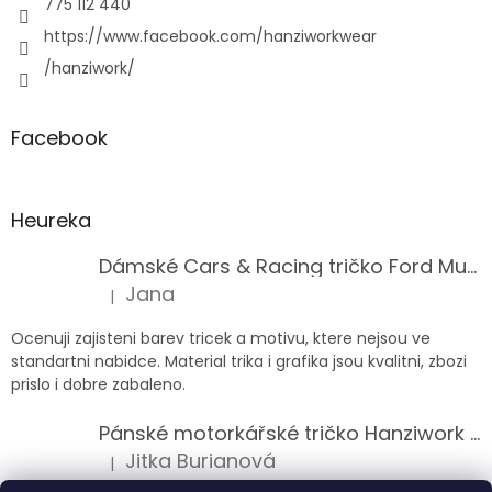
775 112 440
https://www.facebook.com/hanziworkwear
/hanziwork/
Facebook
Heureka
Dámské Cars & Racing tričko Ford Mustang 5. generace
Jana
|
Hodnocení produktu je 5 z 5 hvězdiček.
Ocenuji zajisteni barev tricek a motivu, ktere nejsou ve
standartni nabidce. Material trika i grafika jsou kvalitni, zbozi
prislo i dobre zabaleno.
Pánské motorkářské tričko Hanziwork Custom Bobber
Jitka Burianová
|
Hodnocení produktu je 5 z 5 hvězdiček.