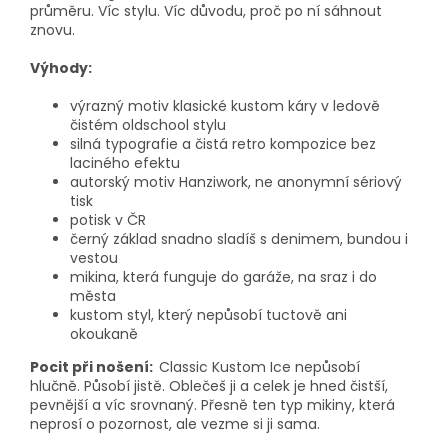
průměru. Víc stylu. Víc důvodu, proč po ní sáhnout
znovu.
Výhody:
výrazný motiv klasické kustom káry v ledově
čistém oldschool stylu
silná typografie a čistá retro kompozice bez
laciného efektu
autorský motiv Hanziwork, ne anonymní sériový
tisk
potisk v ČR
černý základ snadno sladíš s denimem, bundou i
vestou
mikina, která funguje do garáže, na sraz i do
města
kustom styl, který nepůsobí tuctově ani
okoukaně
Pocit při nošení:
Classic Kustom Ice nepůsobí
hlučně. Působí jistě. Oblečeš ji a celek je hned čistší,
pevnější a víc srovnaný. Přesně ten typ mikiny, která
neprosí o pozornost, ale vezme si ji sama.