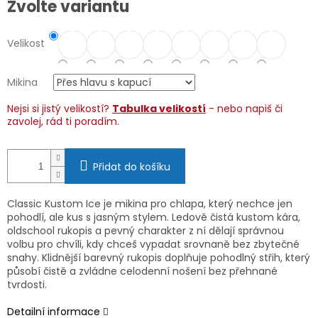
Zvolte variantu
cena:
Velikost
Mikina
Nejsi si jistý velikostí?
Tabulka velikostí
- nebo napiš či
zavolej, rád ti poradím.
Přidat do košíku
Classic Kustom Ice je mikina pro chlapa, který nechce jen
pohodlí, ale kus s jasným stylem. Ledově čistá kustom kára,
oldschool rukopis a pevný charakter z ní dělají správnou
volbu pro chvíli, kdy chceš vypadat srovnaně bez zbytečné
snahy. Klidnější barevný rukopis doplňuje pohodlný střih, který
působí čistě a zvládne celodenní nošení bez přehnané
tvrdosti.
Detailní informace