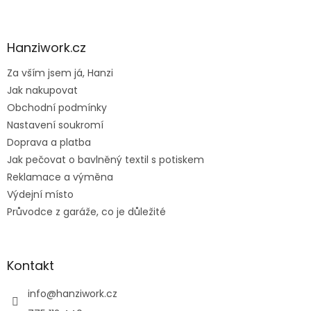
Z
á
p
a
Hanziwork.cz
t
Za vším jsem já, Hanzi
í
Jak nakupovat
Obchodní podmínky
Nastavení soukromí
Doprava a platba
Jak pečovat o bavlněný textil s potiskem
Reklamace a výměna
Výdejní místo
Průvodce z garáže, co je důležité
Kontakt
info
@
hanziwork.cz