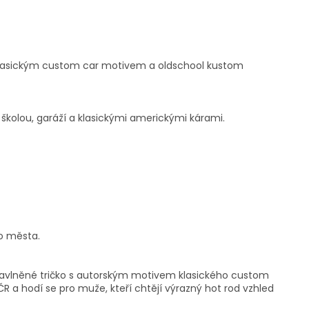
s klasickým custom car motivem a oldschool kustom
 školou, garáží a klasickými americkými kárami.
do města.
 bavlněné tričko s autorským motivem klasického custom
ČR a hodí se pro muže, kteří chtějí výrazný hot rod vzhled