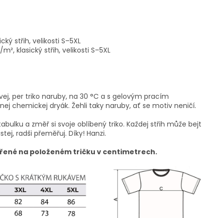
cký střih, velikosti S–5XL
², klasický střih, velikosti S–5XL
vej, per triko naruby, na 30 °C a s gelovým pracím
ej chemickej dryák. Žehli taky naruby, ať se motiv neničí.
tabulku a změř si svoje oblíbený triko. Každej střih může bejt
istej, radši přeměřuj. Díky! Hanzi.
řené na položeném tričku v centimetrech.