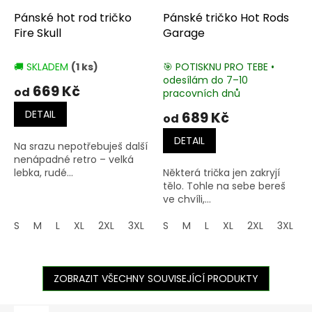
Pánské hot rod tričko
Pánské tričko Hot Rods
Fire Skull
Garage
🚚 SKLADEM
(1 ks)
🎯 POTISKNU PRO TEBE •
odesílám do 7–10
669 Kč
od
pracovních dnů
DETAIL
689 Kč
od
DETAIL
Na srazu nepotřebuješ další
nenápadné retro – velká
lebka, rudé...
Některá trička jen zakryjí
tělo. Tohle na sebe bereš
ve chvíli,...
S
M
L
XL
2XL
3XL
4XL
S
M
5XL
L
XL
2XL
3XL
ZOBRAZIT VŠECHNY SOUVISEJÍCÍ PRODUKTY