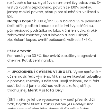
rukávech a lemu, krycí švy a ramenní švy odsazené, 3-
vrstvá kvalitní teplákovina, povrch ze 100% bavlny,
jemný měkký povrch, přístup pro sluchátka
, velikosti S–
5XL.
Na zip s kapucí:
300 g/m², 65 % bavlna, 35 % polyester.
Delší střih, podšitá kapuce s dělícími švy a šňůrkou,
půlměsícová podsádka na krku,
krční lemovka
, široké
žebrované manžety na rukávech a lemu, skrytý
zip,
klokaní kapsa
, uvnitř počesaná
, velikosti S–5XL.
Péče o textil:
Per naruby na 30 °C. Bez aviváže, sušičky a agresivní
chemie. Potisk žehli naruby.
⚠️
UPOZORNĚNÍ K VÝBĚRU VELIKOSTI.
Vyber správně –
ať nemusíš řešit výměnu. Mrkni na
velikostní tabulku
a porovnej rozměry s některou svojí mikinou, co ti fakt
sedí. Nehleď jen na běžnou velikost, každej střih je
trochu jinej.
Měřit = jistota
. Díky!
(Střih mikin je lehce vypasovaný — sedí přesně, drží
tvar, zvýrazní siluetu.
Pokud preferuješ volnější střih
nebo vrstvení přes triko, doporučuji zvolit o jednu