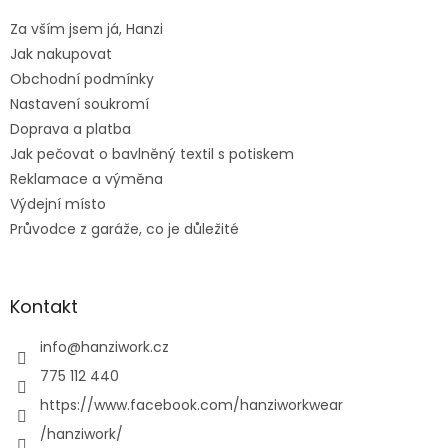
t
Za vším jsem já, Hanzi
í
Jak nakupovat
Obchodní podmínky
Nastavení soukromí
Doprava a platba
Jak pečovat o bavlněný textil s potiskem
Reklamace a výměna
Výdejní místo
Průvodce z garáže, co je důležité
Kontakt
info
@
hanziwork.cz
775 112 440
https://www.facebook.com/hanziworkwear
/hanziwork/