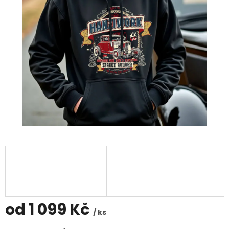
od
1 099 Kč
/ ks
Měrná