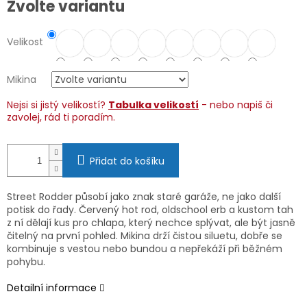
Zvolte variantu
cena:
Velikost
Mikina
Nejsi si jistý velikostí?
Tabulka velikostí
- nebo napiš či
zavolej, rád ti poradím.
Přidat do košíku
Street Rodder působí jako znak staré garáže, ne jako další
potisk do řady. Červený hot rod, oldschool erb a kustom tah
z ní dělají kus pro chlapa, který nechce splývat, ale být jasně
čitelný na první pohled. Mikina drží čistou siluetu, dobře se
kombinuje s vestou nebo bundou a nepřekáží při běžném
pohybu.
Detailní informace