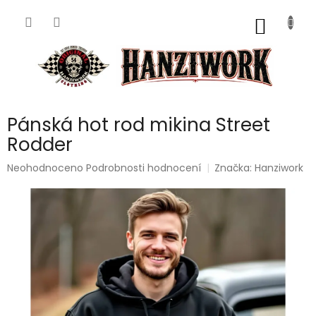
Přejít
na
NÁKUP
obsah
KOŠÍK
Pánská hot rod mikina Street
Rodder
Průměrné
Neohodnoceno
Podrobnosti hodnocení
Značka:
Hanziwork
hodnocení
produktu
je
0,0
z
5
hvězdiček.