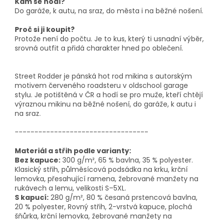
Kam se hodí?
Do garáže, k autu, na sraz, do města i na běžné nošení.
Proč si ji koupit?
Protože není do počtu. Je to kus, který ti usnadní výběr,
srovná outfit a přidá charakter hned po oblečení.
Street Rodder je pánská hot rod mikina s autorským
motivem červeného roadsteru v oldschool garage
stylu. Je potištěná v ČR a hodí se pro muže, kteří chtějí
výraznou mikinu na běžné nošení, do garáže, k autu i
na sraz.
----------------------------------
Materiál a střih podle varianty:
Bez kapuce:
300 g/m², 65 % bavlna, 35 % polyester.
Klasický střih, půlměsícová podsádka na krku,
krční
lemovka
, přesahující ramena, žebrované manžety na
rukávech a lemu
, velikosti S–5XL.
S kapucí:
280 g/m², 80 % česaná prstencová bavlna,
20 % polyester,
Rovný střih, 2-vrstvá kapuce, plochá
šňůrka,
krční lemovka
, žebrované manžety na