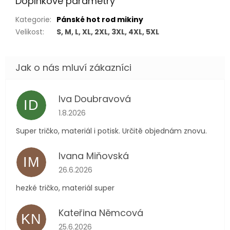
Doplňkové parametry
Kategorie
:
Pánské hot rod mikiny
Velikost
:
S, M, L, XL, 2XL, 3XL, 4XL, 5XL
Iva Doubravová
ID
Hodnocení obchodu je 5 z 5 hvězdiček.
1.8.2026
Super tričko, materiál i potisk. Určitě objednám znovu.
Ivana Miňovská
IM
Hodnocení obchodu je 5 z 5 hvězdiček.
26.6.2026
hezké tričko, materiál super
Kateřina Němcová
KN
Hodnocení obchodu je 5 z 5 hvězdiček.
25.6.2026