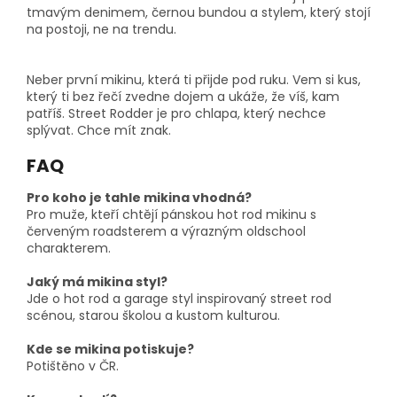
tmavým denimem, černou bundou a stylem, který stojí
na postoji, ne na trendu.
Neber první mikinu, která ti přijde pod ruku. Vem si kus,
který ti bez řečí zvedne dojem a ukáže, že víš, kam
patříš. Street Rodder je pro chlapa, který nechce
splývat. Chce mít znak.
FAQ
Pro koho je tahle mikina vhodná?
Pro muže, kteří chtějí pánskou hot rod mikinu s
červeným roadsterem a výrazným oldschool
charakterem.
Jaký má mikina styl?
Jde o hot rod a garage styl inspirovaný street rod
scénou, starou školou a kustom kulturou.
Kde se mikina potiskuje?
Potištěno v ČR.