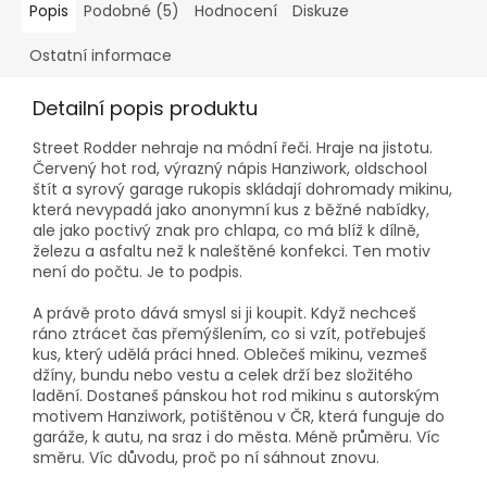
Popis
Podobné (5)
Hodnocení
Diskuze
Ostatní informace
Detailní popis produktu
Street Rodder nehraje na módní řeči. Hraje na jistotu.
Červený hot rod, výrazný nápis Hanziwork, oldschool
štít a syrový garage rukopis skládají dohromady mikinu,
která nevypadá jako anonymní kus z běžné nabídky,
ale jako poctivý znak pro chlapa, co má blíž k dílně,
železu a asfaltu než k naleštěné konfekci. Ten motiv
není do počtu. Je to podpis.
A právě proto dává smysl si ji koupit. Když nechceš
ráno ztrácet čas přemýšlením, co si vzít, potřebuješ
kus, který udělá práci hned. Oblečeš mikinu, vezmeš
džíny, bundu nebo vestu a celek drží bez složitého
ladění. Dostaneš pánskou hot rod mikinu s autorským
motivem Hanziwork, potištěnou v ČR, která funguje do
garáže, k autu, na sraz i do města. Méně průměru. Víc
směru. Víc důvodu, proč po ní sáhnout znovu.