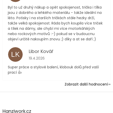
Byl to už druhý nákup a opět spokojenost, trička i tílka
jsou z dobrého a lehkého materiálu - takže ideální na
léto. Potisky i na starších tričkách stále hezky drží,
takže velká spokojenost. Ráda bych koupila více triček
a tílek na dámy, ale chybí mi více motorkářských
nebo rockových motivů :-) pokud se v budoucnu
objeví určitě nakoupím znovu ;) díky a at se daří ;)
Libor Kovář
LK
Hodnocení obchodu je 5 z 5 hvězdiček.
19.4.2026
Super práce a stylové balení, klobouk dolů před vaší
prací 👍
Zobrazit další hodnocení
Z
á
p
a
Hanziwork.cz