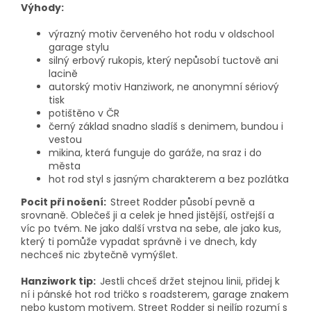
Výhody:
výrazný motiv červeného hot rodu v oldschool
garage stylu
silný erbový rukopis, který nepůsobí tuctově ani
lacině
autorský motiv Hanziwork, ne anonymní sériový
tisk
potištěno v ČR
černý základ snadno sladíš s denimem, bundou i
vestou
mikina, která funguje do garáže, na sraz i do
města
hot rod styl s jasným charakterem a bez pozlátka
Pocit při nošení:
Street Rodder působí pevně a
srovnaně. Oblečeš ji a celek je hned jistější, ostřejší a
víc po tvém. Ne jako další vrstva na sebe, ale jako kus,
který ti pomůže vypadat správně i ve dnech, kdy
nechceš nic zbytečně vymýšlet.
Hanziwork tip:
Jestli chceš držet stejnou linii, přidej k
ní i pánské hot rod tričko s roadsterem, garage znakem
nebo kustom motivem. Street Rodder si nejlíp rozumí s