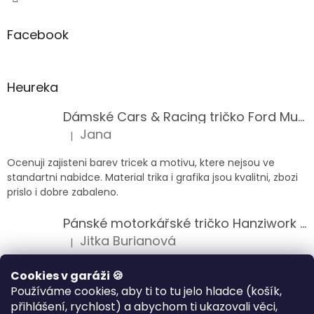
Facebook
Heureka
Dámské Cars & Racing tričko Ford Mustang 5. generace
Jana
|
Hodnocení produktu je 5 z 5 hvězdiček.
Ocenuji zajisteni barev tricek a motivu, ktere nejsou ve
standartni nabidce. Material trika i grafika jsou kvalitni, zbozi
prislo i dobre zabaleno.
Pánské motorkářské tričko Hanziwork Custom Bobber
Jitka Burianová
|
Hodnocení produktu je 5 z 5 hvězdiček.
Splnil očekávání na jedničku
Cookies v garáži 🍪
Používáme cookies, aby ti to tu jelo hladce (košík,
Pánské motorkářské tričko Royal Enfield 350cc
přihlášení, rychlost) a abychom ti ukazovali věci,