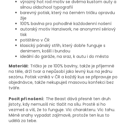
výrazný hot rod motiv se dvěma kustom auty a
silnou oldschool typografií
barevný potisk, který na černém tričku opravdu
žije
100% bavlna pro pohodlné každodenní nošení
autorský motiv Hanziwork, ne anonymní sériový
tisk
potištěno v ČR
klasický pánský střih, který dobře funguje s
denimem, košilí i bundou
ideální do garáže, na sraz, k autu i do města
Materiál:
Tričko je ze 100% bavlny, takže je příjemné
na těle, drží tvar a nepůsobí jako levný kus na jednu
sezónu. Potisk vzniká v ČR a každý kus se připravuje po
objednávce, takže nekupuješ masovou konfekci bez
tváře.
Pocit při nošení:
The Beast dává přesně ten druh
jistoty, kdy nemusíš nic tlačit na sílu. Prostě si ho
vezmeš a víš, že to funguje. Víc charakteru. Víc tahu.
Méně snahy vypadat zajímavě, protože ten kus to
udělá za tebe.