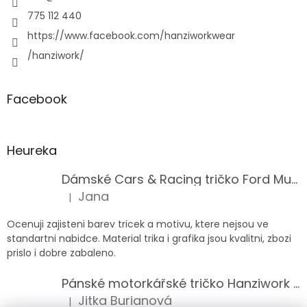
775 112 440
https://www.facebook.com/hanziworkwear
/hanziwork/
Facebook
Heureka
Dámské Cars & Racing tričko Ford Mustang 5. generace
Jana
|
Hodnocení produktu je 5 z 5 hvězdiček.
Ocenuji zajisteni barev tricek a motivu, ktere nejsou ve
standartni nabidce. Material trika i grafika jsou kvalitni, zbozi
prislo i dobre zabaleno.
Pánské motorkářské tričko Hanziwork Custom Bobber
Jitka Burianová
|
Hodnocení produktu je 5 z 5 hvězdiček.