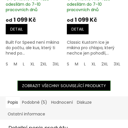
odesílám do 7–10
odesílám do 7–10
pracovních dnů
pracovních dnů
1 099 Kč
1 099 Kč
od
od
DETAIL
DETAIL
Built For Speed není mikina
Classic Kustom Ice je
do počtu, ale kus, který ti
mikina pro chlapa, který
hned po...
nechce jen pohodlí,...
S
M
L
XL
2XL
3XL
4XL
S
M
5XL
L
XL
2XL
3XL
ZOBRAZIT VŠECHNY SOUVISEJÍCÍ PRODUKTY
Popis
Podobné (5)
Hodnocení
Diskuze
Ostatní informace
Detailní popis produktu