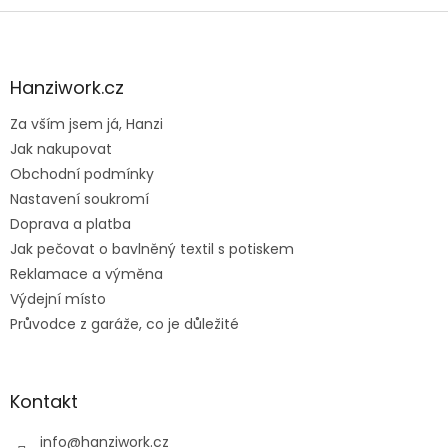
Z
á
p
a
Hanziwork.cz
t
Za vším jsem já, Hanzi
í
Jak nakupovat
Obchodní podmínky
Nastavení soukromí
Doprava a platba
Jak pečovat o bavlněný textil s potiskem
Reklamace a výměna
Výdejní místo
Průvodce z garáže, co je důležité
Kontakt
info
@
hanziwork.cz