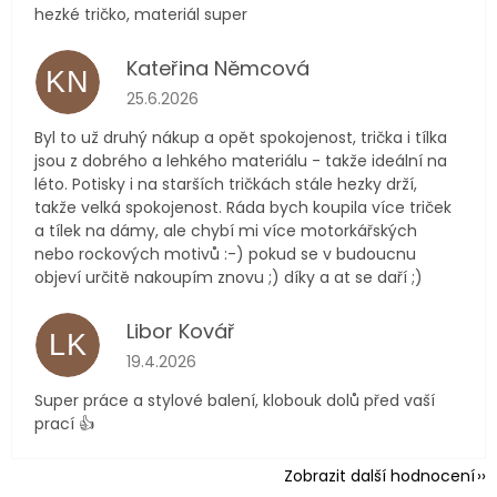
hezké tričko, materiál super
Kateřina Němcová
KN
Hodnocení obchodu je 5 z 5 hvězdiček.
25.6.2026
Byl to už druhý nákup a opět spokojenost, trička i tílka
jsou z dobrého a lehkého materiálu - takže ideální na
léto. Potisky i na starších tričkách stále hezky drží,
takže velká spokojenost. Ráda bych koupila více triček
a tílek na dámy, ale chybí mi více motorkářských
nebo rockových motivů :-) pokud se v budoucnu
objeví určitě nakoupím znovu ;) díky a at se daří ;)
Libor Kovář
LK
Hodnocení obchodu je 5 z 5 hvězdiček.
19.4.2026
Super práce a stylové balení, klobouk dolů před vaší
prací 👍
Zobrazit další hodnocení