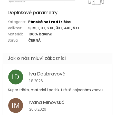
Doplňkové parametry
Kategorie
:
Pánská hot rod trička
Velikost
:
S, M, L, XL, 2XL, 3XL, 4XL, 5XL
Materiál
:
100% bavlna
Barva
:
ČERNÁ
Iva Doubravová
ID
Hodnocení obchodu je 5 z 5 hvězdiček.
1.8.2026
Super tričko, materiál i potisk. Určitě objednám znovu.
Ivana Miňovská
IM
Hodnocení obchodu je 5 z 5 hvězdiček.
26.6.2026