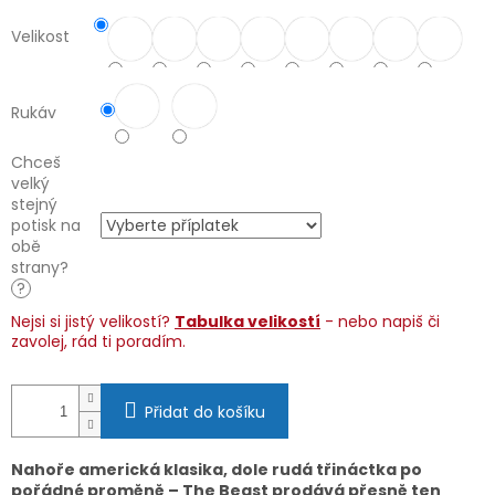
Velikost
Rukáv
Chceš
velký
stejný
potisk na
obě
strany?
?
Nejsi si jistý velikostí?
Tabulka velikostí
- nebo napiš či
zavolej, rád ti poradím.
Přidat do košíku
Nahoře americká klasika, dole rudá třináctka po
pořádné proměně – The Beast prodává přesně ten