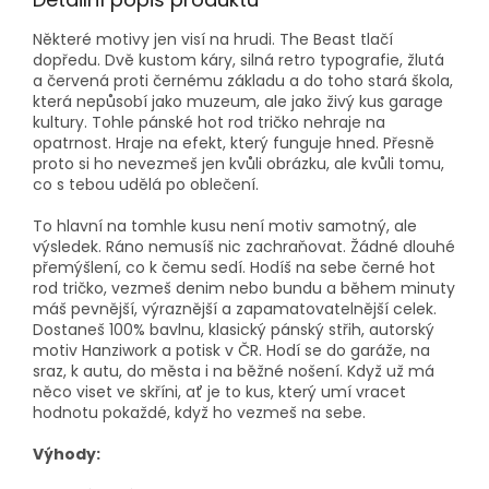
Některé motivy jen visí na hrudi. The Beast tlačí
dopředu. Dvě kustom káry, silná retro typografie, žlutá
a červená proti černému základu a do toho stará škola,
která nepůsobí jako muzeum, ale jako živý kus garage
kultury. Tohle pánské hot rod tričko nehraje na
opatrnost. Hraje na efekt, který funguje hned. Přesně
proto si ho nevezmeš jen kvůli obrázku, ale kvůli tomu,
co s tebou udělá po oblečení.
To hlavní na tomhle kusu není motiv samotný, ale
výsledek. Ráno nemusíš nic zachraňovat. Žádné dlouhé
přemýšlení, co k čemu sedí. Hodíš na sebe černé hot
rod tričko, vezmeš denim nebo bundu a během minuty
máš pevnější, výraznější a zapamatovatelnější celek.
Dostaneš 100% bavlnu, klasický pánský střih, autorský
motiv Hanziwork a potisk v ČR. Hodí se do garáže, na
sraz, k autu, do města i na běžné nošení. Když už má
něco viset ve skříni, ať je to kus, který umí vracet
hodnotu pokaždé, když ho vezmeš na sebe.
Výhody: