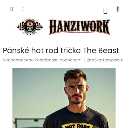
Přejít
na
NÁKUP
obsah
KOŠÍK
Pánské hot rod tričko The Beast
Průměrné
Neohodnoceno
Podrobnosti hodnocení
Značka:
Hanziwork
hodnocení
produktu
je
0,0
z
5
hvězdiček.