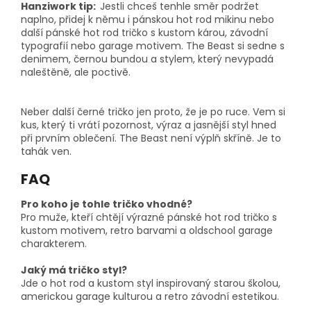
Hanziwork tip:
Jestli chceš tenhle směr podržet
naplno, přidej k němu i pánskou hot rod mikinu nebo
další pánské hot rod tričko s kustom károu, závodní
typografií nebo garage motivem. The Beast si sedne s
denimem, černou bundou a stylem, který nevypadá
naleštěně, ale poctivě.
Neber další černé tričko jen proto, že je po ruce. Vem si
kus, který ti vrátí pozornost, výraz a jasnější styl hned
při prvním oblečení. The Beast není výplň skříně. Je to
tahák ven.
FAQ
Pro koho je tohle tričko vhodné?
Pro muže, kteří chtějí výrazné pánské hot rod tričko s
kustom motivem, retro barvami a oldschool garage
charakterem.
Jaký má tričko styl?
Jde o hot rod a kustom styl inspirovaný starou školou,
americkou garage kulturou a retro závodní estetikou.