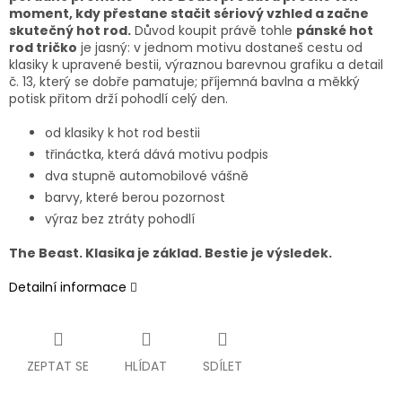
moment, kdy přestane stačit sériový vzhled a začne
skutečný hot rod.
Důvod koupit právě tohle
pánské hot
rod tričko
je jasný: v jednom motivu dostaneš cestu od
klasiky k upravené bestii, výraznou barevnou grafiku a detail
č. 13, který se dobře pamatuje; příjemná bavlna a měkký
potisk přitom drží pohodlí celý den.
od klasiky k hot rod bestii
třináctka, která dává motivu podpis
dva stupně automobilové vášně
barvy, které berou pozornost
výraz bez ztráty pohodlí
The Beast. Klasika je základ. Bestie je výsledek.
Detailní informace
ZEPTAT SE
HLÍDAT
SDÍLET