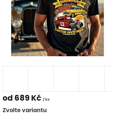
od
689 Kč
/ ks
Měrná
Zvolte variantu
cena: