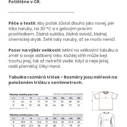
Potištěno v ČR.
-----------------------------
Péče o textil:
Aby potisk zůstal dlouho jako novej, per
triko naruby, na 30 °C a s gelovým pracím
prostředkem. Žádná sušička, žádná aviváž, žádnej
chemickej dryák. Žehli taky naruby, ať se motiv neničí.
Pozor na výběr velikosti:
Mrkni na velikostní tabulku a
změř si svoje oblíbený triko. Každej střih může bejt
trochu jinej, tak ať netrefíš vedle. Když si nejsi jistej,
radši přeměřuj. Díky! Hanzi.
Tabulka rozměrů triček - Rozměry jsou měřené na
položeném tričku v centimetrech.