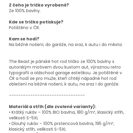
Z čeho je tričko vyrobené?
Ze 100% bavlny.
Kde se tričko potiskuje?
Potištěno v ČR.
Kam se hodí?
Na běžné nošení, do garáže, na sraz, k autu i do města.
The Beast je pánské hot rod tričko ze 100% bavlny s
autorským motivem dvou kustom aut, výraznou retro
typografií a oldschool garage estetikou. Je potištěné v
ČR a hodí se pro muže, kteří chtějí nápadné hot rod
oblečení na běžné nošení, k autu, na sraz i do garáže.
--------------------------------
Materiál a střih (dle zvolené varianty):
• Krátký rukáv – 100% BIO bavlna, 180 g/m², klasický střih,
velikosti S–5XL
• Dlouhý rukáv – 100% prstencová bavlna, 195 g/m²,
klasický střih, velikosti S–5XL