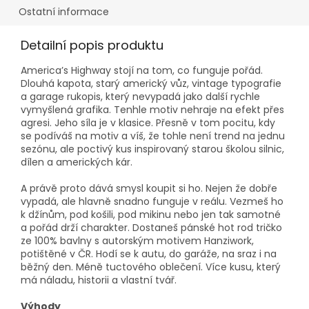
Ostatní informace
Detailní popis produktu
America’s Highway stojí na tom, co funguje pořád.
Dlouhá kapota, starý americký vůz, vintage typografie
a garage rukopis, který nevypadá jako další rychle
vymyšlená grafika. Tenhle motiv nehraje na efekt přes
agresi. Jeho síla je v klasice. Přesně v tom pocitu, kdy
se podíváš na motiv a víš, že tohle není trend na jednu
sezónu, ale poctivý kus inspirovaný starou školou silnic,
dílen a amerických kár.
A právě proto dává smysl koupit si ho. Nejen že dobře
vypadá, ale hlavně snadno funguje v reálu. Vezmeš ho
k džínům, pod košili, pod mikinu nebo jen tak samotné
a pořád drží charakter. Dostaneš pánské hot rod tričko
ze 100% bavlny s autorským motivem Hanziwork,
potištěné v ČR. Hodí se k autu, do garáže, na sraz i na
běžný den. Méně tuctového oblečení. Více kusu, který
má náladu, historii a vlastní tvář.
Výhody