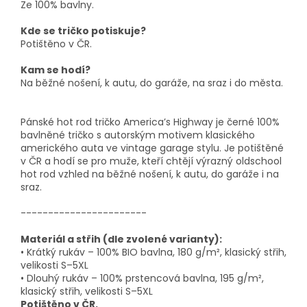
Ze 100% bavlny.
Kde se tričko potiskuje?
Potištěno v ČR.
Kam se hodí?
Na běžné nošení, k autu, do garáže, na sraz i do města.
Pánské hot rod tričko America’s Highway je černé 100%
bavlněné tričko s autorským motivem klasického
amerického auta ve vintage garage stylu. Je potištěné
v ČR a hodí se pro muže, kteří chtějí výrazný oldschool
hot rod vzhled na běžné nošení, k autu, do garáže i na
sraz.
-----------------------
Materiál a střih (dle zvolené varianty):
• Krátký rukáv – 100% BIO bavlna, 180 g/m², klasický střih,
velikosti S–5XL
• Dlouhý rukáv – 100% prstencová bavlna, 195 g/m²,
klasický střih, velikosti S–5XL
Potištěno v ČR.