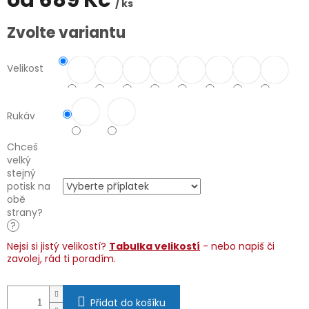
od
689 Kč
/ ks
Měrná
Zvolte variantu
cena:
Velikost
Rukáv
Chceš
velký
stejný
potisk na
obě
strany?
?
Nejsi si jistý velikostí?
Tabulka velikostí
- nebo napiš či
zavolej, rád ti poradím.
Přidat do košíku