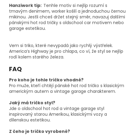
Hanziwork tip:
Tenhle motiv si nejlíp rozumí s
tmavým denimem, worker košilí a jednoduchou černou
mikinou. Jestli chceš držet stejný směr, navazuj dalšími
pánskými hot rod tričky s oldschool car motivem nebo
garage estetikou.
Vem si triko, které nevypadá jako rychlý výstřelek.
America’s Highway je pro chlapa, co ví, že styl se nejlíp
rodí kolem starého železa.
FAQ
Pro koho je tohle tričko vhodné?
Pro muže, kteří chtějí pánské hot rod tričko s klasickým
americkým autem a vintage garage charakterem.
Jaký má tričko styl?
Jde o oldschool hot rod a vintage garage styl
inspirovaný starou Amerikou, klasickými vozy a
dílenskou estetikou.
Z čeho je tričko vyrobené?