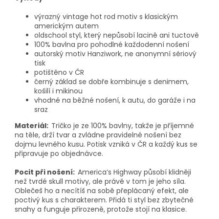
výrazný vintage hot rod motiv s klasickým
americkým autem
oldschool styl, který nepůsobí lacině ani tuctově
100% bavlna pro pohodlné každodenní nošení
autorský motiv Hanziwork, ne anonymní sériový
tisk
potištěno v ČR
černý základ se dobře kombinuje s denimem,
košilí i mikinou
vhodné na běžné nošení, k autu, do garáže i na
sraz
Materiál:
Tričko je ze 100% bavlny, takže je příjemné
na těle, drží tvar a zvládne pravidelné nošení bez
dojmu levného kusu. Potisk vzniká v ČR a každý kus se
připravuje po objednávce.
Pocit při nošení:
America’s Highway působí klidněji
než tvrdé skull motivy, ale právě v tom je jeho síla.
Oblečeš ho a necítíš na sobě přeplácaný efekt, ale
poctivý kus s charakterem. Přidá ti styl bez zbytečné
snahy a funguje přirozeně, protože stojí na klasice.