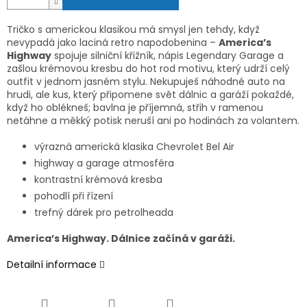
Tričko s americkou klasikou má smysl jen tehdy, když
nevypadá jako laciná retro napodobenina –
America’s
Highway
spojuje silniční křižník, nápis Legendary Garage a
zašlou krémovou kresbu do hot rod motivu, který udrží celý
outfit v jednom jasném stylu. Nekupuješ náhodné auto na
hrudi, ale kus, který připomene svět dálnic a garáží pokaždé,
když ho oblékneš; bavlna je příjemná, střih v ramenou
netáhne a měkký potisk neruší ani po hodinách za volantem.
výrazná americká klasika Chevrolet Bel Air
highway a garage atmosféra
kontrastní krémová kresba
pohodlí při řízení
trefný dárek pro petrolheada
America’s Highway. Dálnice začíná v garáži.
Detailní informace