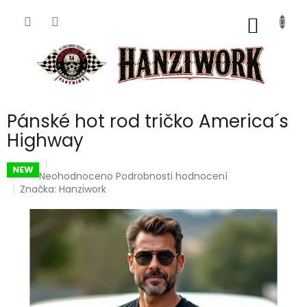
Přejít
na
NÁKUP
obsah
KOŠÍK
Pánské hot rod tričko America´s
Highway
NEW
Průměrné
Neohodnoceno
Podrobnosti hodnocení
hodnocení
Značka:
Hanziwork
produktu
je
0,0
z
5
hvězdiček.