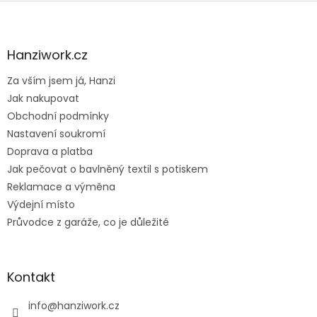
Z
á
p
a
Hanziwork.cz
t
Za vším jsem já, Hanzi
í
Jak nakupovat
Obchodní podmínky
Nastavení soukromí
Doprava a platba
Jak pečovat o bavlněný textil s potiskem
Reklamace a výměna
Výdejní místo
Průvodce z garáže, co je důležité
Kontakt
info
@
hanziwork.cz