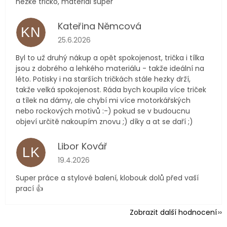
hezké tričko, materiál super
Kateřina Němcová
KN
Hodnocení obchodu je 5 z 5 hvězdiček.
25.6.2026
Byl to už druhý nákup a opět spokojenost, trička i tílka
jsou z dobrého a lehkého materiálu - takže ideální na
léto. Potisky i na starších tričkách stále hezky drží,
takže velká spokojenost. Ráda bych koupila více triček
a tílek na dámy, ale chybí mi více motorkářských
nebo rockových motivů :-) pokud se v budoucnu
objeví určitě nakoupím znovu ;) díky a at se daří ;)
Libor Kovář
LK
Hodnocení obchodu je 5 z 5 hvězdiček.
19.4.2026
Super práce a stylové balení, klobouk dolů před vaší
prací 👍
Zobrazit další hodnocení