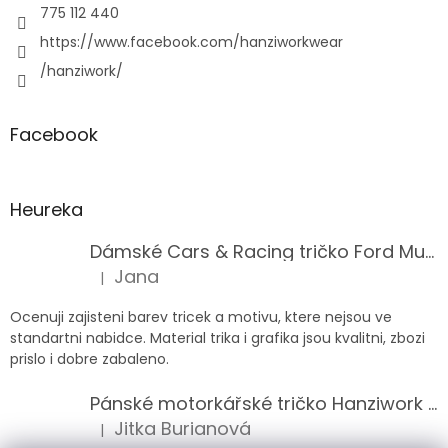
775 112 440
https://www.facebook.com/hanziworkwear
/hanziwork/
Facebook
Heureka
Dámské Cars & Racing tričko Ford Mustang 5. generace
Jana
|
Hodnocení produktu je 5 z 5 hvězdiček.
Ocenuji zajisteni barev tricek a motivu, ktere nejsou ve
standartni nabidce. Material trika i grafika jsou kvalitni, zbozi
prislo i dobre zabaleno.
Pánské motorkářské tričko Hanziwork Custom Bobber
Jitka Burianová
|
Hodnocení produktu je 5 z 5 hvězdiček.