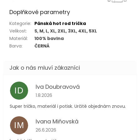
Doplňkové parametry
Kategorie
:
Pánská hot rod trička
Velikost
:
S, M, L, XL, 2XL, 3XL, 4XL, 5XL
Materiál
:
100% bavlna
Barva
:
ČERNÁ
Iva Doubravová
ID
Hodnocení obchodu je 5 z 5 hvězdiček.
1.8.2026
Super tričko, materiál i potisk. Určitě objednám znovu.
Ivana Miňovská
IM
Hodnocení obchodu je 5 z 5 hvězdiček.
26.6.2026