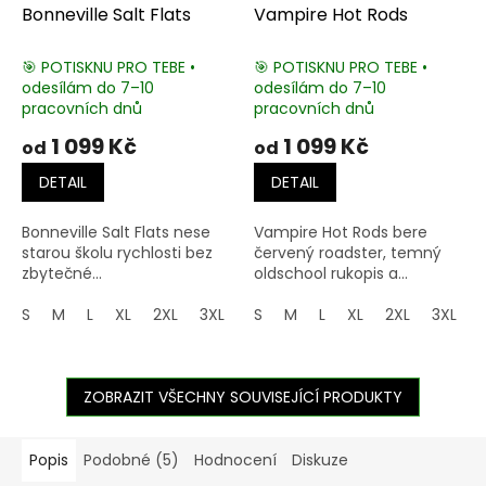
Bonneville Salt Flats
Vampire Hot Rods
🎯 POTISKNU PRO TEBE •
🎯 POTISKNU PRO TEBE •
odesílám do 7–10
odesílám do 7–10
pracovních dnů
pracovních dnů
1 099 Kč
1 099 Kč
od
od
DETAIL
DETAIL
Bonneville Salt Flats nese
Vampire Hot Rods bere
starou školu rychlosti bez
červený roadster, temný
zbytečné...
oldschool rukopis a...
S
M
L
XL
2XL
3XL
4XL
S
M
5XL
L
XL
2XL
3XL
ZOBRAZIT VŠECHNY SOUVISEJÍCÍ PRODUKTY
Popis
Podobné (5)
Hodnocení
Diskuze