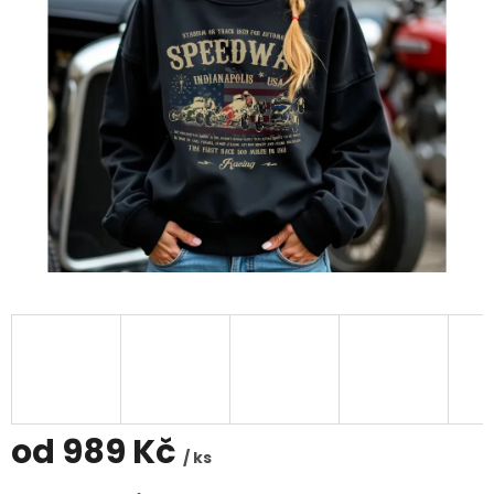
od
989 Kč
/ ks
Měrná