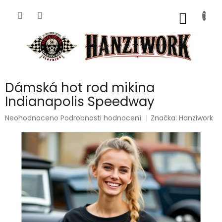
Přejít
na
NÁKUP
obsah
KOŠÍK
Dámská hot rod mikina
Indianapolis Speedway
Průměrné
Neohodnoceno
Podrobnosti hodnocení
Značka:
Hanziwork
hodnocení
produktu
je
0,0
z
5
hvězdiček.