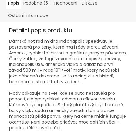
Popis
Podobné (5)
Hodnocení
Diskuze
Ostatní informace
Detailní popis produktu
Dámská hot rod mikina Indianapolis Speedway je
postavená pro ženy, které mají rády starou závodní
Ameriku, rychlostní historii a grafiku s jasným původem.
Černý základ, vintage závodní auta, nápis Speedway,
Indianapolis USA, americká vlajka a odkaz na první
závod 500 mil v roce 1911 tvoří motiv, který nepůsobí
jako náhodná dekorace. Je to racing kus s historií,
benzínem a starou tratí v zádech.
Motiv odkazuje na svět, kde se auta nestavěla pro
pohodlí, ale pro rychlost, odvahu a cílovou rovinku.
Krémová typografie drží starý plakátový styl, tlumené
barvy vlajky dodají americký závodní tón a trojice
monopostů přidá pohyb, který na černé mikině funguje
okamžitě. Není potřeba přidávat moc dalších věcí —
potisk udělá hlavní práci.