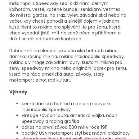
Indianapolis Speedway sedí k džínám, černým
kalhotám, vestě, kožené bundě i teniskám. Vezmeš ji
do města, garáže, na sraz, výlet, závodní akci nebo na
večer, kdy chceš pohodlí a silnější dojem v jednom
kuse. Není to mikina pro splývání. Je pro ženu, která
chce vypadat jistě, mít na sobě něco s příběhem a
držet se dál od tuctové konfekce.
Dobře míří na hledání jako dámská hot rod mikina,
dámská racing mikina, mikina Indianapolis Speedway,
mikina s vintage závodními auty, kustom mikina pro
ženy, speedway mikina nebo originální dárek pro ženu,
která má ráda americká auta, závody, starý
motorsport a hot rod kulturu.
Výhody
černá dámská hot rod mikina s motivem
Indianapolis Speedway
vintage závodní auta, americká vlajka, nápis
Speedway a racing grafika
odkaz na první závod 500 mil v roce 1911
poctivý USA motorsport styl bez módní prázdnoty
vhodná pro ženy, které mají rády hot rody, staré