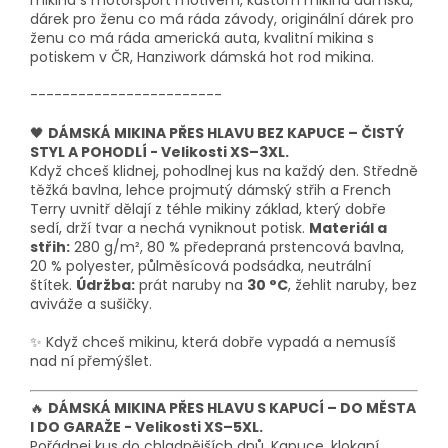
mikina s motorsport motivem, kustom mikina dámská,
dárek pro ženu co má ráda závody, originální dárek pro
ženu co má ráda americká auta, kvalitní mikina s
potiskem v ČR, Hanziwork dámská hot rod mikina.
------------------------
🖤
DÁMSKÁ MIKINA PŘES HLAVU BEZ KAPUCE – ČISTÝ
STYL A POHODLÍ - Velikosti XS–3XL.
Když chceš klidnej, pohodlnej kus na každý den. Středně
těžká bavlna, lehce projmutý dámský střih a French
Terry uvnitř dělají z téhle mikiny základ, který dobře
sedí, drží tvar a nechá vyniknout potisk.
Materiál a
střih:
280 g/m², 80 % předepraná prstencová bavlna,
20 % polyester, půlměsícová podsádka, neutrální
štítek.
Údržba:
prát naruby na
30 °C
, žehlit naruby, bez
aviváže a sušičky.
✨ Když chceš mikinu, která dobře vypadá a nemusíš
nad ní přemýšlet.
🔥
DÁMSKÁ MIKINA PŘES HLAVU S KAPUCÍ – DO MĚSTA
I DO GARAŽE - Velikosti XS–5XL.
Pořádnej kus do chladnějších dnů. Kapuce, klokaní