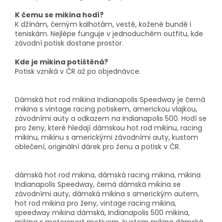
K čemu se mikina hodí?
K džínám, černým kalhotám, vestě, kožené bundě i
teniskám. Nejlépe funguje v jednoduchém outfitu, kde
závodní potisk dostane prostor.
Kde je mikina potištěná?
Potisk vzniká v ČR až po objednávce.
Dámská hot rod mikina Indianapolis Speedway je černá
mikina s vintage racing potiskem, americkou vlajkou,
závodními auty a odkazem na Indianapolis 500. Hodí se
pro ženy, které hledají dámskou hot rod mikinu, racing
mikinu, mikinu s americkými závodními auty, kustom
oblečení, originální dárek pro ženu a potisk v ČR.
dámská hot rod mikina, dámská racing mikina, mikina
Indianapolis Speedway, černá dámská mikina se
závodními auty, dámská mikina s americkým autem,
hot rod mikina pro ženy, vintage racing mikina,
speedway mikina dámská, Indianapolis 500 mikina,