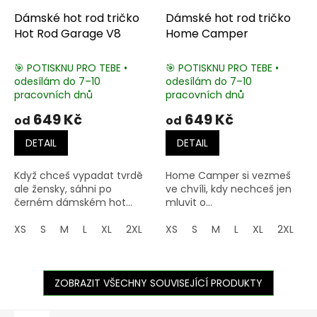
Dámské hot rod tričko
Dámské hot rod tričko
Hot Rod Garage V8
Home Camper
🎯 POTISKNU PRO TEBE •
🎯 POTISKNU PRO TEBE •
odesílám do 7–10
odesílám do 7–10
pracovních dnů
pracovních dnů
649 Kč
649 Kč
od
od
DETAIL
DETAIL
Když chceš vypadat tvrdě
Home Camper si vezmeš
ale žensky, sáhni po
ve chvíli, kdy nechceš jen
černém dámském hot...
mluvit o...
XS
S
M
L
XL
2XL
3XL
XS
S
M
L
XL
2XL
3
ZOBRAZIT VŠECHNY SOUVISEJÍCÍ PRODUKTY