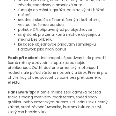
závody, speedway a americká auta
funguje do města, garáže, na sraz, výlet i běžné
nošení
snadno ji sladíš s džínami, černými kalhotami,
vestou i koženou bundou
potisk v ČR, připravený až po objednávce
silný dárek pro ženu, která nechce obyčejnou
mikinu bez příběhu
ke každé objednávce přidávám samolepku
Hanziwork jako malý bonus
Pocit při nošení:
Indianapolis Speedway ti dá pohodlí
černé mikiny a závodní stopu, kterou nejde
přehlédnout. Outfit dostane americký motorsport
nádech, ale pořád zůstane nositelný a čistý. Přesně pro
chvíle, kdy chceš působit výrazně bez přetlačeného
efektu.
Hanziwork tip:
K téhle mikině sedí dámská hot rod
trička s racing motivem, roadsterem, speed shop
grafikou nebo americkým autem. Drž jednu linku: černý
základ, stará závodní Amerika, kustom kultura a styl,
který má benzín v krvi.