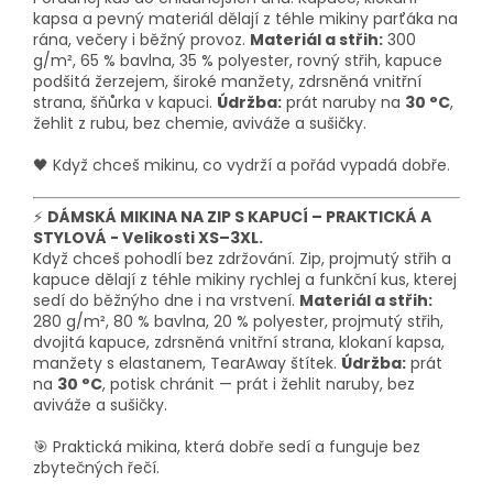
kapsa a pevný materiál dělají z téhle mikiny parťáka na
rána, večery i běžný provoz.
Materiál a střih:
300
g/m², 65 % bavlna, 35 % polyester, rovný střih, kapuce
podšitá žerzejem, široké manžety, zdrsněná vnitřní
strana, šňůrka v kapuci.
Údržba:
prát naruby na
30 °C
,
žehlit z rubu, bez chemie, aviváže a sušičky.
🖤 Když chceš mikinu, co vydrží a pořád vypadá dobře.
⚡
DÁMSKÁ MIKINA NA ZIP S KAPUCÍ – PRAKTICKÁ A
STYLOVÁ - Velikosti XS–3XL.
Když chceš pohodlí bez zdržování. Zip, projmutý střih a
kapuce dělají z téhle mikiny rychlej a funkční kus, kterej
sedí do běžnýho dne i na vrstvení.
Materiál a střih:
280 g/m², 80 % bavlna, 20 % polyester, projmutý střih,
dvojitá kapuce, zdrsněná vnitřní strana, klokaní kapsa,
manžety s elastanem, TearAway štítek.
Údržba:
prát
na
30 °C
, potisk chránit — prát i žehlit naruby, bez
aviváže a sušičky.
🎯 Praktická mikina, která dobře sedí a funguje bez
zbytečných řečí.