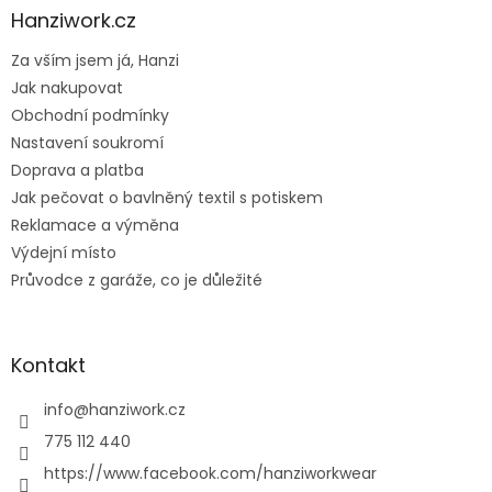
a
Hanziwork.cz
t
Za vším jsem já, Hanzi
í
Jak nakupovat
Obchodní podmínky
Nastavení soukromí
Doprava a platba
Jak pečovat o bavlněný textil s potiskem
Reklamace a výměna
Výdejní místo
Průvodce z garáže, co je důležité
Kontakt
info
@
hanziwork.cz
775 112 440
https://www.facebook.com/hanziworkwear