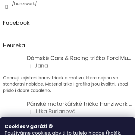
/hanziwork/
Facebook
Heureka
Dámské Cars & Racing tričko Ford Mustang 5. generace
Jana
|
Hodnocení produktu je 5 z 5 hvězdiček.
Ocenuji zajisteni barev tricek a motivu, ktere nejsou ve
standartni nabidce. Material trika i grafika jsou kvalitni, zbozi
prislo i dobre zabaleno.
Pánské motorkářské tričko Hanziwork Custom Bobber
Jitka Burianová
|
Hodnocení produktu je 5 z 5 hvězdiček.
Splnil očekávání na jedničku
Cookies v garáži 🍪
Používáme cookies, aby ti to tu jelo hladce (košík,