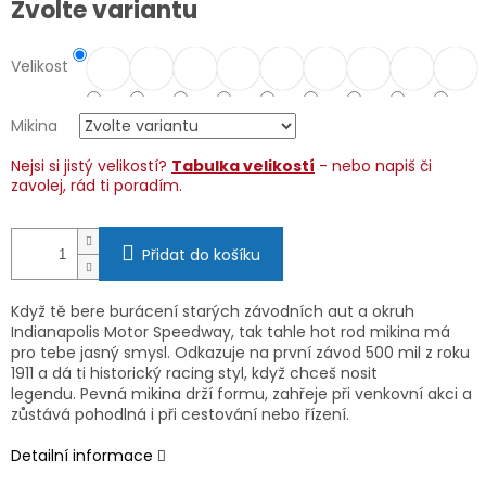
Zvolte variantu
cena:
Velikost
Mikina
Nejsi si jistý velikostí?
Tabulka velikostí
- nebo napiš či
zavolej, rád ti poradím.
Přidat do košíku
Když tě bere burácení starých závodních aut a okruh
Indianapolis Motor Speedway, tak tahle hot rod mikina má
pro tebe jasný smysl. Odkazuje na první závod 500 mil z roku
1911 a dá ti historický racing styl, když chceš nosit
legendu. Pevná mikina drží formu, zahřeje při venkovní akci a
zůstává pohodlná i při cestování nebo řízení.
Detailní informace