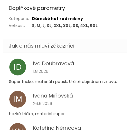
Doplňkové parametry
Kategorie
:
Dámské hot rod mikiny
Velikost
:
S, M, L, XL, 2XL, 3XL, XS, 4XL, 5XL
Iva Doubravová
ID
Hodnocení obchodu je 5 z 5 hvězdiček.
1.8.2026
Super tričko, materiál i potisk. Určitě objednám znovu.
Ivana Miňovská
IM
Hodnocení obchodu je 5 z 5 hvězdiček.
26.6.2026
hezké tričko, materiál super
Kateřina Němcová