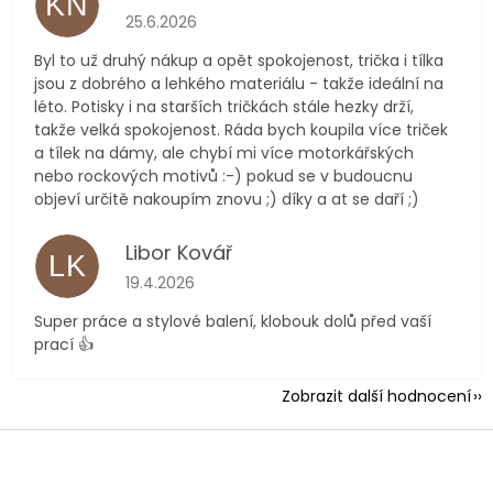
KN
Hodnocení obchodu je 5 z 5 hvězdiček.
25.6.2026
Byl to už druhý nákup a opět spokojenost, trička i tílka
jsou z dobrého a lehkého materiálu - takže ideální na
léto. Potisky i na starších tričkách stále hezky drží,
takže velká spokojenost. Ráda bych koupila více triček
a tílek na dámy, ale chybí mi více motorkářských
nebo rockových motivů :-) pokud se v budoucnu
objeví určitě nakoupím znovu ;) díky a at se daří ;)
Libor Kovář
LK
Hodnocení obchodu je 5 z 5 hvězdiček.
19.4.2026
Super práce a stylové balení, klobouk dolů před vaší
prací 👍
Zobrazit další hodnocení
Z
á
p