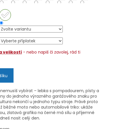
 velikostí
- nebo napiš či zavolej, rád ti
šíku
nemusíš vybírat – lebka s pompadourem, písty a
scény do jednoho výrazného garážového znaku pro
ltura nekončí u jednoho typu stroje. Právě proto
ež běžné moto nebo automobilové triko: ukáže
ou, zlatavá grafika na černé má sílu a příjemné
dneš nosit celý den.