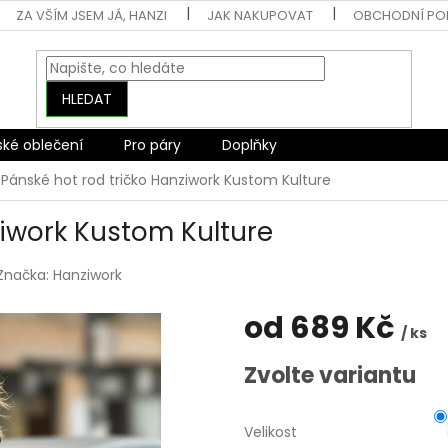
ZA VŠÍM JSEM JÁ, HANZI
JAK NAKUPOVAT
OBCHODNÍ PO
HLEDAT
ské oblečení
Pro páry
Doplňky
Pánské hot rod tričko Hanziwork Kustom Kulture
ziwork Kustom Kulture
Značka:
Hanziwork
od
689 Kč
/ ks
Měrná
Zvolte variantu
cena:
Velikost