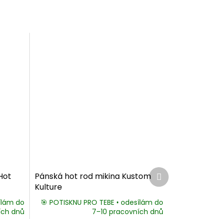
Další
Hot
Pánská hot rod mikina Kustom
produkt
Kulture
ílám do
🎯 POTISKNU PRO TEBE • odesílám do
ích dnů
7–10 pracovních dnů