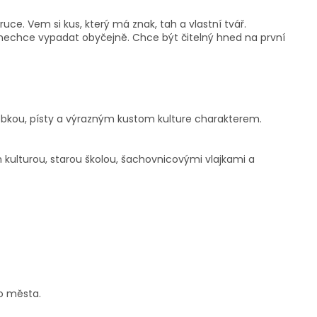
 ruce. Vem si kus, který má znak, tah a vlastní tvář.
 nechce vypadat obyčejně. Chce být čitelný hned na první
 lebkou, písty a výrazným kustom kulture charakterem.
 kulturou, starou školou, šachovnicovými vlajkami a
do města.