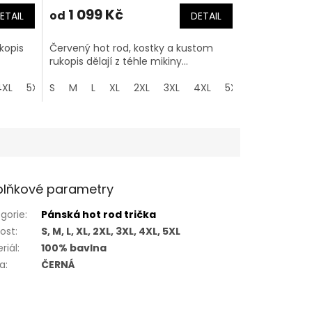
1 099 Kč
od
ETAIL
DETAIL
kopis
Červený hot rod, kostky a kustom
rukopis dělají z téhle mikiny...
4XL
5XL
S
M
L
XL
2XL
3XL
4XL
5XL
lňkové parametry
gorie
:
Pánská hot rod trička
kost
:
S, M, L, XL, 2XL, 3XL, 4XL, 5XL
riál
:
100% bavlna
va
:
ČERNÁ