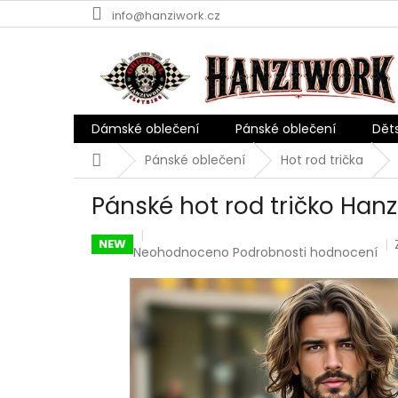
Přejít
info@hanziwork.cz
na
obsah
Dámské oblečení
Pánské oblečení
Dět
Domů
Pánské oblečení
Hot rod trička
Pánské hot rod tričko Han
NEW
Průměrné
Neohodnoceno
Podrobnosti hodnocení
hodnocení
produktu
je
0,0
z
5
hvězdiček.