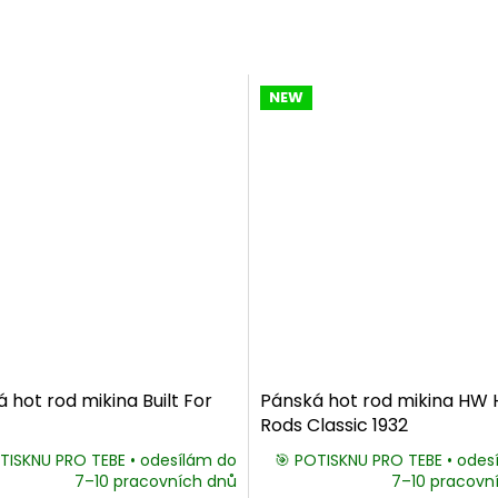
NEW
 hot rod mikina Built For
Pánská hot rod mikina HW 
Rods Classic 1932
TISKNU PRO TEBE • odesílám do
🎯 POTISKNU PRO TEBE • odes
7–10 pracovních dnů
7–10 pracovn