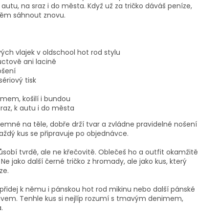
 autu, na sraz i do města. Když už za tričko dáváš peníze,
o něm sáhnout znovu.
ých vlajek v oldschool hot rod stylu
uctově ani lacině
ošení
ériový tisk
mem, košilí i bundou
raz, k autu i do města
říjemné na těle, dobře drží tvar a zvládne pravidelné nošení
každý kus se připravuje po objednávce.
sobí tvrdě, ale ne křečovitě. Oblečeš ho a outfit okamžitě
 Ne jako další černé tričko z hromady, ale jako kus, který
ze.
i, přidej k němu i pánskou hot rod mikinu nebo další pánské
tivem. Tenhle kus si nejlíp rozumí s tmavým denimem,
.