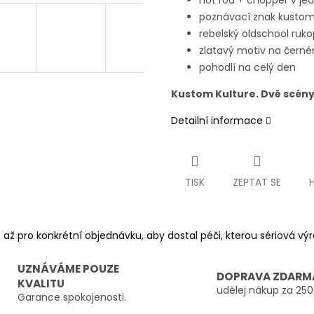
hot rod + chopper v j
poznávací znak kusto
rebelský oldschool ruko
zlatavý motiv na čern
pohodlí na celý den
Kustom Kulture. Dvě scény
Detailní informace
TISK
ZEPTAT SE
 až pro konkrétní objednávku, aby dostal péči, kterou sériová v
UZNÁVÁME POUZE
DOPRAVA ZDARM
KVALITU
udělej nákup za 250
Garance spokojenosti.