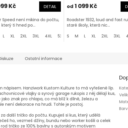
099 Kč
1 099 Kč
od
DETAIL
D
or Speed není mikina do počtu,
Roadster 1932, loud and fast ru
 který ti hned po...
staré školy, která nic...
L
XL
2XL
3XL
4XL
5XL
S
M
L
XL
2XL
3XL
Diskuze
Ostatní informace
Dop
kým nápisem. Hanziwork Kustom Kulture to má vyřešené líp.
Kate
hovnicové vlajky a syrový garage rukopis z něj dělají kus,
Veli
 jako znak pro chlapa, co má blíž k dílně, železu a
Mate
e není dekorace na hrudi. Tohle je postoj.
Bar
za další tričko do počtu. Kupuješ si kus, který udělá
češ ho, vezmeš džíny, bundu nebo worker košili a celek
 rod tričko ze 100% bavlny s autorským motivem