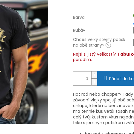
Barva
Rukáv
Chceš velký stejný potisk
na obě strany?
?
Nejsi si jistý velikostí?
Tabulka
poradím.
Přidat do ko
Hot rod nebo chopper? Tady 
závodní vlajky spojují obě 
chlapa, kterému benzínová ku
má tenhle kus větší zásah n
celý tvůj kustom vkus najedn
triko s jemným potiskem zvlá