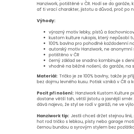
Hanziwork, potištěné v ČR. Hodí se do garáže, k
ať ti vrací charakter, jistotu a důvod, proč p
Výhody:
výrazný motiv lebky, pístů a šachovnicov
kustom kulture rukopis, který nepůsobí t
100% bavlna pro pohodlné každodenní n
autorský motiv Hanziwork, ne anonymní s
potištěno v ČR
černý základ se snadno kombinuje s deni
vhodné na běžné nošení, do garáže, na s
Materiál:
Tričko je ze 100% bavlny, takže je p
bez dojmu levného kusu. Potisk vzniká v ČR a 
Pocit při nošení:
Hanziwork Kustom Kulture pů
dostane větší tah, větší jistotu a jasnější směr.
dává najevo, že styl se rodí v garáži, ne ve výlo
Hanziwork tip:
Jestli chceš držet stejnou lini
hot rod tričko s lebkou, písty nebo garage mo
černou bundou a syrovým stylem bez pozlátka