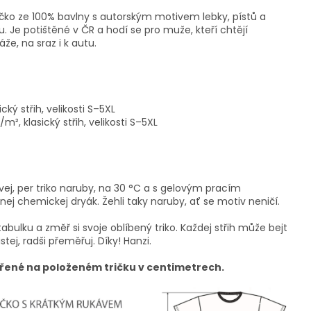
ičko ze 100% bavlny s autorským motivem lebky, pístů a
. Je potištěné v ČR a hodí se pro muže, kteří chtějí
že, na sraz i k autu.
cký střih, velikosti S–5XL
², klasický střih, velikosti S–5XL
vej, per triko naruby, na 30 °C a s gelovým pracím
ej chemickej dryák. Žehli taky naruby, ať se motiv neničí.
tabulku a změř si svoje oblíbený triko. Každej střih může bejt
istej, radši přeměřuj. Díky! Hanzi.
řené na položeném tričku v centimetrech.