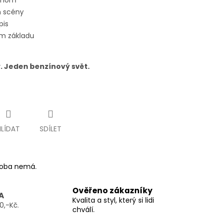
ednom
m scény
pis
ém základu
. Jeden benzínový svět.
HLÍDAT
SDÍLET
ýroba nemá.
Ověřeno zákazníky
A
Kvalita a styl, který si lidi
0,-Kč.
chválí.