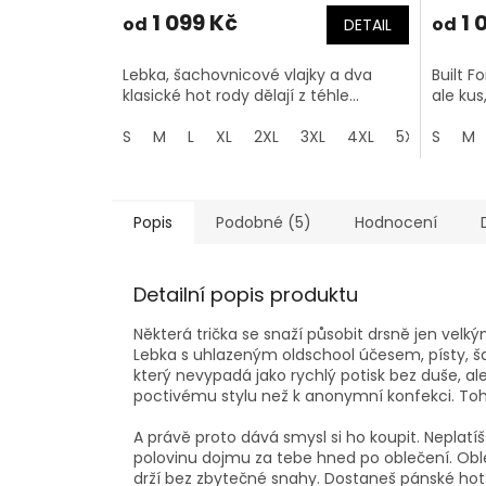
1 099 Kč
1 
od
od
DETAIL
Lebka, šachovnicové vlajky a dva
Built F
klasické hot rody dělají z téhle...
ale kus,
S
M
L
XL
2XL
3XL
4XL
5XL
S
M
Popis
Podobné (5)
Hodnocení
Detailní popis produktu
Některá trička se snaží působit drsně jen vel
Lebka s uhlazeným oldschool účesem, písty, šac
který nevypadá jako rychlý potisk bez duše, ale
poctivému stylu než k anonymní konfekci. Tohl
A právě proto dává smysl si ho koupit. Neplatíš 
polovinu dojmu za tebe hned po oblečení. Oble
drží bez zbytečné snahy. Dostaneš pánské hot