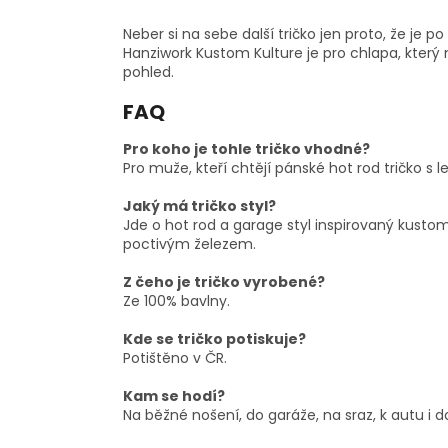
Neber si na sebe další tričko jen proto, že je po
Hanziwork Kustom Kulture je pro chlapa, který
pohled.
FAQ
Pro koho je tohle tričko vhodné?
Pro muže, kteří chtějí pánské hot rod tričko s
Jaký má tričko styl?
Jde o hot rod a garage styl inspirovaný kustom
poctivým železem.
Z čeho je tričko vyrobené?
Ze 100% bavlny.
Kde se tričko potiskuje?
Potištěno v ČR.
Kam se hodí?
Na běžné nošení, do garáže, na sraz, k autu i 