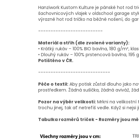
Hanziwork Kustom Kulture je pánské hot rod tr
šachovnicových vlajek v oldschool garage stylu
výrazné hot rod tričko na běžné nošení, do gará
--------------------------
Materiál a střih (dle zvolené varianty):
• Krátký rukáv – 100% BIO bavlna, 180 g/m², klasi
• Dlouhý rukáv – 100% prstencová bavlna, 195 g/m
Potištěno v ČR.
-----------------------------
Péče o textil:
Aby potisk zůstal dlouho jako no
prostředkem. Žádná sušička, žádná aviváž, žádn
Pozor na výběr velikosti:
Mrkni na velikostní 
trochu jinej, tak ať netrefíš vedle. Když si nejsi j
Tabulka rozměrů triček - Rozměry jsou mě