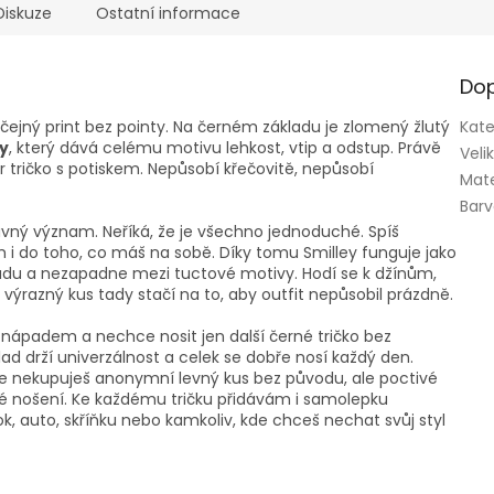
Diskuze
Ostatní informace
Dop
yčejný print bez pointy. Na černém základu je zlomený žlutý
Kate
ey
, který dává celému motivu lehkost, vtip a odstup. Právě
Veli
ar tričko s potiskem. Nepůsobí křečovitě, nepůsobí
Mate
Bar
ný význam. Neříká, že je všechno jednoduché. Spíš
i do toho, co máš na sobě. Díky tomu Smilley funguje jako
ladu a nezapadne mezi tuctové motivy. Hodí se k džínům,
výrazný kus tady stačí na to, aby outfit nepůsobil prázdně.
 nápadem a nechce nosit jen další černé tričko bez
lad drží univerzálnost a celek se dobře nosí každý den.
akže nekupuješ anonymní levný kus bez původu, ale poctivé
ěžné nošení. Ke každému tričku přidávám i samolepku
k, auto, skříňku nebo kamkoliv, kde chceš nechat svůj styl