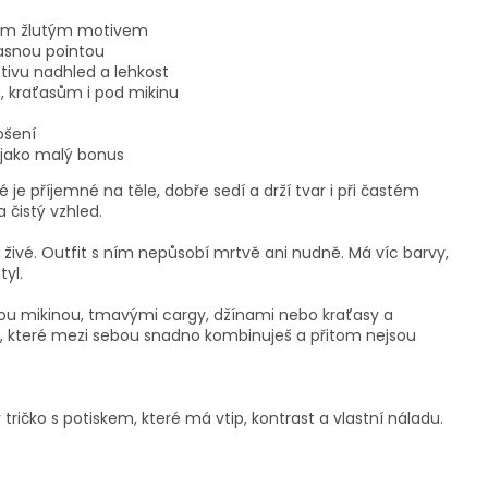
zným žlutým motivem
jasnou pointou
ivu nadhled a lehkost
, kraťasům i pod mikinu
ošení
 jako malý bonus
é je příjemné na těle, dobře sedí a drží tvar i při častém
a čistý vzhled.
 živé. Outfit s ním nepůsobí mrtvě ani nudně. Má víc barvy,
tyl.
rnou mikinou, tmavými cargy, džínami nebo kraťasy a
ů, které mezi sebou snadno kombinuješ a přitom nejsou
tričko s potiskem, které má vtip, kontrast a vlastní náladu.