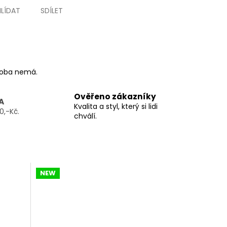
HLÍDAT
SDÍLET
ýroba nemá.
Ověřeno zákazníky
A
Kvalita a styl, který si lidi
0,-Kč.
chválí.
NEW