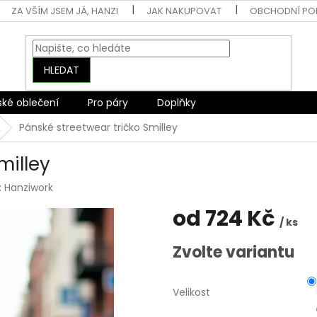
ZA VŠÍM JSEM JÁ, HANZI
JAK NAKUPOVAT
OBCHODNÍ PO
HLEDAT
ské oblečení
Pro páry
Doplňky
Pánské streetwear tričko Smilley
milley
:
Hanziwork
od
724 Kč
/ ks
Měrná
Zvolte variantu
cena:
Velikost