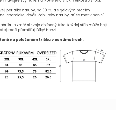
m, dvojité švy na lemu. Potištěno v ČR. Velikosti XS–5XL.
vej, per triko naruby, na 30 °C a s gelovým pracím
ej chemickej dryák. Žehli taky naruby, ať se motiv neničí.
tabulku a změř si svoje oblíbený triko. Každej střih může bejt
istej, radši přeměřuj. Díky! Hanzi.
řené na položeném tričku v centimetrech.