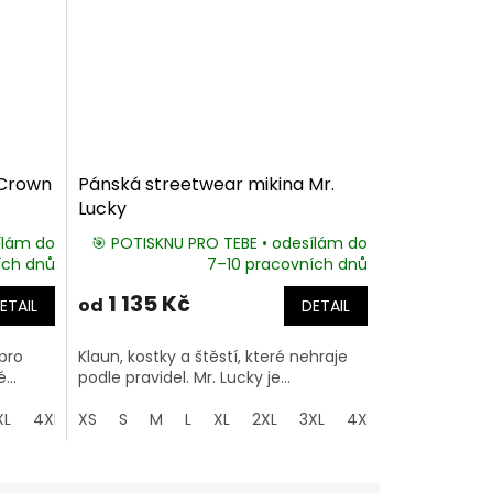
 Crown
Pánská streetwear mikina Mr.
Lucky
ílám do
🎯 POTISKNU PRO TEBE • odesílám do
ích dnů
7–10 pracovních dnů
1 135 Kč
od
ETAIL
DETAIL
pro
Klaun, kostky a štěstí, které nehraje
...
podle pravidel. Mr. Lucky je...
XL
4XL
XS
5XL
S
M
L
XL
2XL
3XL
4XL
5XL