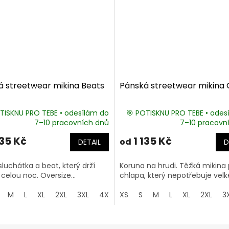
á streetwear mikina Beats
Pánská streetwear mikina
TISKNU PRO TEBE • odesílám do
🎯 POTISKNU PRO TEBE • odes
7–10 pracovních dnů
7–10 pracovn
135 Kč
1 135 Kč
od
DETAIL
D
sluchátka a beat, který drží
Koruna na hrudi. Těžká mikina 
elou noc. Oversize...
chlapa, který nepotřebuje velké
M
L
XL
2XL
3XL
4XL
XS
5XL
S
M
L
XL
2XL
3