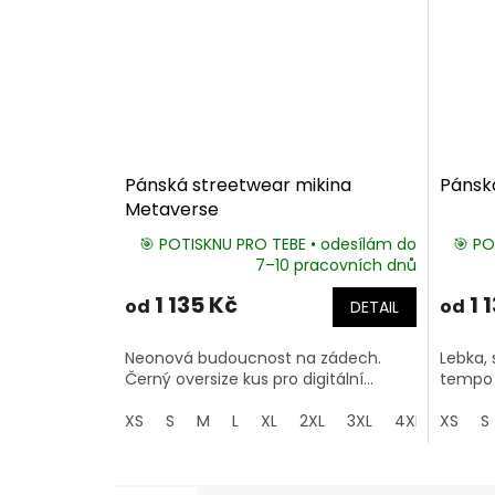
Pánská streetwear mikina
Pánsk
Metaverse
🎯 POTISKNU PRO TEBE • odesílám do
🎯 PO
7–10 pracovních dnů
1 135 Kč
1 
od
od
DETAIL
Neonová budoucnost na zádech.
Lebka, 
Černý oversize kus pro digitální...
tempo c
XS
S
M
L
XL
2XL
3XL
4XL
XS
5XL
S