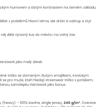
onickým humorem a čistým kontrastem na černém základu.
lat z problémů hlavní téma, ale držet si odstup a styl.
z něj dělá výrazný kus do města i na volný čas.
anziwork jako malý dárek.
lněné tričko se zlomeným žlutým smajlíkem, ironickým
dí se pro muže, kteří hledají streetwear tričko s potiskem,
dostanou samolepku Hanziwork jako bonus.
y (heavy) – 100% bavlna, single jersey,
240 g/m²
. Oversize