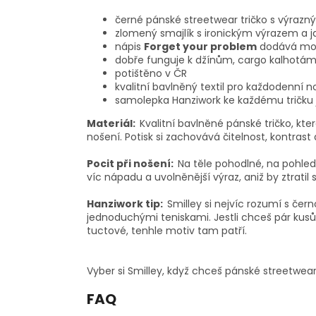
černé pánské streetwear tričko s výra
zlomený smajlík s ironickým výrazem a 
nápis
Forget your problem
dodává mot
dobře funguje k džínům, cargo kalhotám
potištěno v ČR
kvalitní bavlněný textil pro každodenní n
samolepka Hanziwork ke každému tričku
Materiál:
Kvalitní bavlněné pánské tričko, kter
nošení. Potisk si zachovává čitelnost, kontrast 
Pocit při nošení:
Na těle pohodlné, na pohled
víc nápadu a uvolněnější výraz, aniž by ztratil s
Hanziwork tip:
Smilley si nejvíc rozumí s če
jednoduchými teniskami. Jestli chceš pár kus
tuctové, tenhle motiv tam patří.
Vyber si Smilley, když chceš pánské streetwear 
FAQ