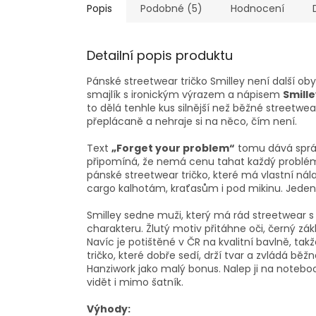
Popis
Podobné (5)
Hodnocení
Detailní popis produktu
Pánské streetwear tričko Smilley není další ob
smajlík s ironickým výrazem a nápisem
Smill
to dělá tenhle kus silnější než běžné streetwe
přeplácaně a nehraje si na něco, čím není.
Text
„Forget your problem“
tomu dává správ
připomíná, že nemá cenu tahat každý problém 
pánské streetwear tričko, které má vlastní ná
cargo kalhotám, kraťasům i pod mikinu. Jeden 
Smilley sedne muži, který má rád streetwear s
charakteru. Žlutý motiv přitáhne oči, černý zák
Navíc je potištěné v ČR na kvalitní bavlně, t
tričko, které dobře sedí, drží tvar a zvládá b
Hanziwork jako malý bonus. Nalep ji na noteboo
vidět i mimo šatník.
Výhody: