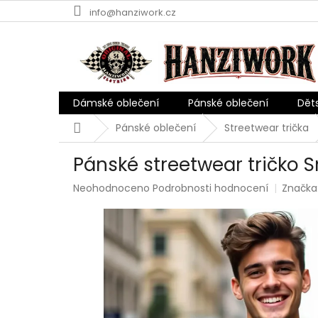
Přejít
info@hanziwork.cz
na
obsah
Dámské oblečení
Pánské oblečení
Dět
Domů
Pánské oblečení
Streetwear trička
Pánské streetwear tričko S
Průměrné
Neohodnoceno
Podrobnosti hodnocení
Značka
hodnocení
produktu
je
0,0
z
5
hvězdiček.