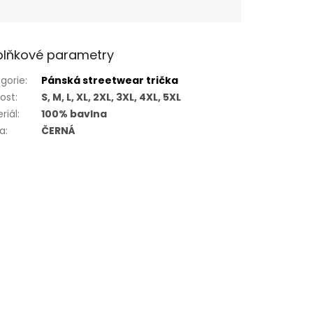
lňkové parametry
gorie
:
Pánská streetwear trička
kost
:
S, M, L, XL, 2XL, 3XL, 4XL, 5XL
riál
:
100% bavlna
va
:
ČERNÁ