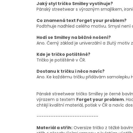
Jaký styl tričko Smilley vystihuje?
Pánský streetwear s výrazným smajlíkem, ir
Co znamená text Forget your problem?
Podtrhuje nadhled celého motivu. Smysl není dě
Hodí se Smilley na běžné nošení?
Ano. Černý základ je univerzální a žlutý motiv 
Kde je tričko potištěné?
Tričko je potištěné v ČR.
Dostanu k tričku i něco navíc?
Ano. Ke každému tričku přidávám samolepku H
Pánské streetwear tričko Smilley je černé bav
výrazem a textem
Forget your problem
. Ho
chtějí kvalitní materiál, potisk v ČR a navíc 
--------------------------
Materiál a střih:
Oversize tričko z těžké bavln