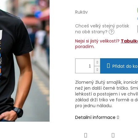
Rukáv
Chceš velký stejný potisk
na obě strany?
?
Nejsi si jistý velikostí?
Tabulka
poradím.
Přidat do ko
Zlomený žlutý smajlík, ironick
než jen další černé tričko. Sm
lehkostí a postojem i ve chví
základ drží triko ve formě a
pro jednu náladu.
Detailní informace