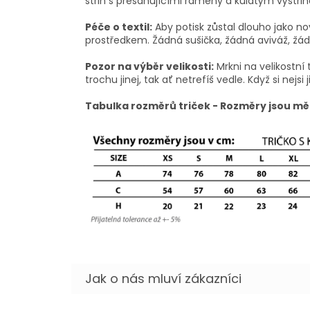
střih s přesahujícími rameny a kulatým výstřihe
Péče o textil:
Aby potisk zůstal dlouho jako no
prostředkem. Žádná sušička, žádná aviváž, žádn
Pozor na výběr velikosti:
Mrkni na velikostní 
trochu jinej, tak ať netrefíš vedle. Když si nejsi j
Tabulka rozměrů triček - Rozměry jsou mě