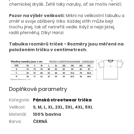
chemickej dryák. Žehli taky naruby, ať se motiv neničí.
Pozor na výběr velikosti:
Mrkni na velikostní tabulku a
změř si svoje oblíbený triko. Každej střih může bejt
trochu jinej, tak ať netrefíš vedle. Když si nejsi jistej,
radši přeměřuj. Díky! Hanzi.
Tabulka rozměrů triček - Rozměry jsou měřené na
položeném tričku v centimetrech.
Doplňkové parametry
Kategorie
:
Pánská streetwear trička
Velikost
:
S, M, L, XL, 2XL, 3XL, 4XL, 5XL
Materiál
:
100% bavlna
Barva
:
ČERNÁ