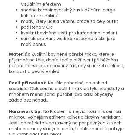
vizuálním efektem
snadno kombinovatelný kus k džínům, cargo
kalhotám i mikině
motiv, který udělá většinu práce za celý outfit
potištěno v ČR
kvalitní bavlněný textil pro každodenní nošení
samolepka Hanziwork ke každému tričku jako
malý bonus
Materiál:
Kvalitní bavlněné pánské tričko, které je
příjemné na těle, dobře sedí a drží tvar i při běžném
nošení. Potisk je zpracovaný tak, aby si udržel čitelnost,
kontrast a pevný vzhled.
Pocit při nošení:
Na těle pohodlné, na pohled
sebejisté. Oblečeš ho a outfit má víc stylu, víc jistoty a
mnohem menší šanci působit jako další obyčejný
základ bez nápadu.
Hanziwork tip:
No Problem si nejvíc rozumí s černou
mikinou, volnějším střihem kalhot a čistými teniskami.
Jestli chceš šatník postavený na pár pevných kusech
místo hromady slabých printů, tenhle model ti pokryje
víc kombinací, než čekáš.