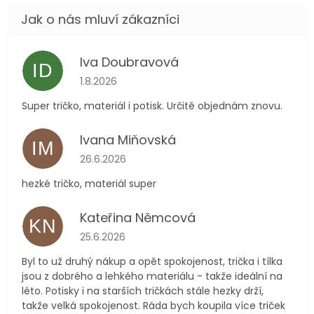
Iva Doubravová
ID
Hodnocení obchodu je 5 z 5 hvězdiček.
1.8.2026
Super tričko, materiál i potisk. Určitě objednám znovu.
Ivana Miňovská
IM
Hodnocení obchodu je 5 z 5 hvězdiček.
26.6.2026
hezké tričko, materiál super
Kateřina Němcová
KN
Hodnocení obchodu je 5 z 5 hvězdiček.
25.6.2026
Byl to už druhý nákup a opět spokojenost, trička i tílka
jsou z dobrého a lehkého materiálu - takže ideální na
léto. Potisky i na starších tričkách stále hezky drží,
takže velká spokojenost. Ráda bych koupila více triček