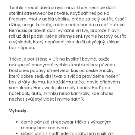
Tenhle model dává smysl muži, který nechce další
sterilní streetwear bez tváře. Když sáhneš po No
Problem, motiv udělá většinu práce za celý outfit. Stačí
džíny, cargo kalhoty, mikina nebo bunda a máš hotovo.
Nemusíš přidávat další výrazné vrstvy, protože hlavní
roli už drží potisk. Méně přemýšlení, rychle hotový outfit
a výsledek, který nepůsobí jako další obyčejný základ
bez nápadu.
Tričko je potištěno v ČR na kvalitní bavlně, takže
nekupuješ anonymní rychlou konfekci bez původu.
Dostaneš poctivý streetwear kus od české značky,
který dobře sedí, drží tvar a zvládá pravidelné nošení
bez ztráty dojmu. Ke každému tričku navíc přidávám
samolepku Hanziwork jako malý bonus. Hoď ji na
notebook, auto, skříňku nebo kamkoliv, kde chceš
nechat svůj styl vidět i mimo šatník.
Výhody:
černé pánské streetwear tričko s výrazným
money bear motivem
urban print s nadhledem, statusem a silným