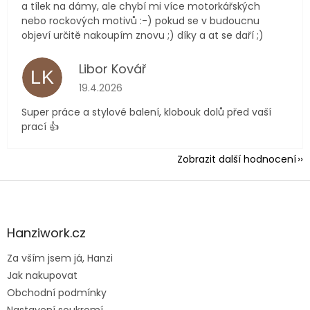
a tílek na dámy, ale chybí mi více motorkářských
nebo rockových motivů :-) pokud se v budoucnu
objeví určitě nakoupím znovu ;) díky a at se daří ;)
Libor Kovář
LK
Hodnocení obchodu je 5 z 5 hvězdiček.
19.4.2026
Super práce a stylové balení, klobouk dolů před vaší
prací 👍
Zobrazit další hodnocení
Z
á
p
a
Hanziwork.cz
t
Za vším jsem já, Hanzi
í
Jak nakupovat
Obchodní podmínky