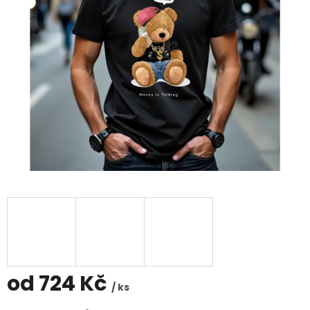
od
724 Kč
/ ks
Měrná