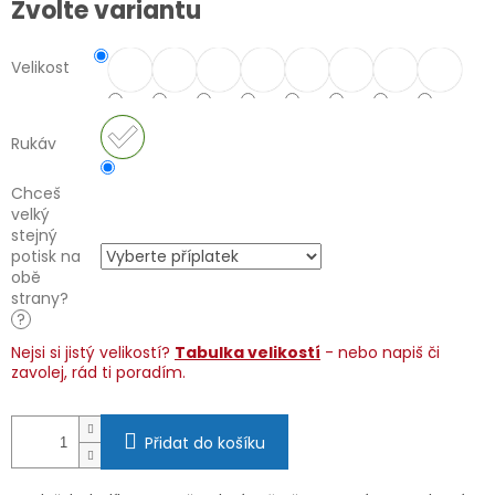
Zvolte variantu
cena:
Velikost
Rukáv
Chceš
velký
stejný
potisk na
obě
strany?
?
Nejsi si jistý velikostí?
Tabulka velikostí
- nebo napiš či
zavolej, rád ti poradím.
Přidat do košíku