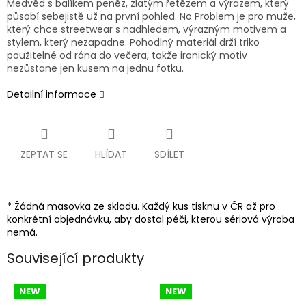
Medvěd s balíkem peněz, zlatým řetězem a výrazem, který
působí sebejistě už na první pohled. No Problem je pro muže,
který chce streetwear s nadhledem, výrazným motivem a
stylem, který nezapadne. Pohodlný materiál drží triko
použitelné od rána do večera, takže ironický motiv
nezůstane jen kusem na jednu fotku.
Detailní informace
ZEPTAT SE
HLÍDAT
SDÍLET
* Žádná masovka ze skladu. Každý kus tisknu v ČR až pro
konkrétní objednávku, aby dostal péči, kterou sériová výroba
nemá.
Související produkty
NEW
NEW