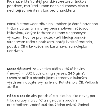
Pro muže, kteří chtějí pánské streetwear tričko s
potiskem, mají rádi urban nadhled, money vibe a
nechtějí zaměnitelný kus bez charakteru.
Pánské streetwear tričko No Problem je černé bavlněné
tričko s výrazným money bear motivem, růžovou
kšiltovkou, zlatým řetězem a urban sloganovým
výrazem. Hodí se pro muže, kteří hledají pánské
streetwear tričko s potiskem, chtějí kvalitní materiál,
potisk v ČR a ke každému kusu navíc samolepku
Hanziwork.
-------------------------
Materiál a střih:
Oversize tričko z těžké bavlny
(heavy) – 100% bavlna, single jersey,
240 g/m²
.
Oversize střih s přesahujícími rameny a kulatým
výstřihem, dvojité švy na lemu. Potištěno v ČR. Velikosti
XS–5XL.
Péče o textil:
Aby potisk zůstal dlouho jako novej, per
triko naruby, na 30 °C a s gelovým pracím
prostředkem. Žádná sušička, žádná aviváž, žádnej