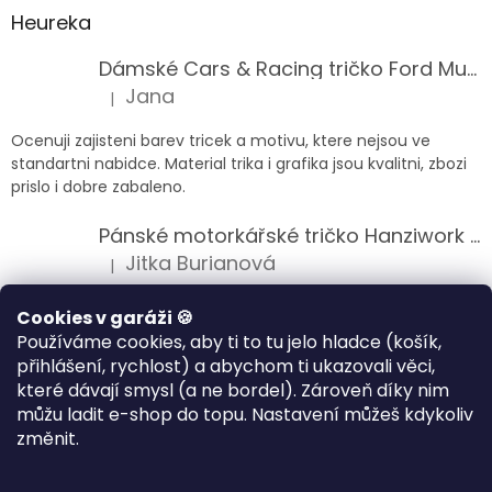
Heureka
Dámské Cars & Racing tričko Ford Mustang 5. generace
Jana
|
Hodnocení produktu je 5 z 5 hvězdiček.
Ocenuji zajisteni barev tricek a motivu, ktere nejsou ve
standartni nabidce. Material trika i grafika jsou kvalitni, zbozi
prislo i dobre zabaleno.
Pánské motorkářské tričko Hanziwork Custom Bobber
Jitka Burianová
|
Hodnocení produktu je 5 z 5 hvězdiček.
Splnil očekávání na jedničku
Cookies v garáži 🍪
Používáme cookies, aby ti to tu jelo hladce (košík,
Pánské motorkářské tričko Royal Enfield 350cc
přihlášení, rychlost) a abychom ti ukazovali věci,
Klára Musilová
|
které dávají smysl (a ne bordel). Zároveň díky nim
Hodnocení produktu je 5 z 5 hvězdiček.
můžu ladit e-shop do topu. Nastavení můžeš kdykoliv
Jsem velice spokojena, velmi kvalitni zbozi.
změnit.