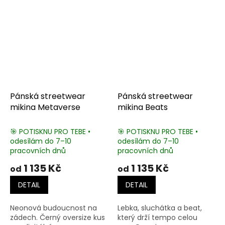
Pánská streetwear
Pánská streetwear
mikina Metaverse
mikina Beats
🎯 POTISKNU PRO TEBE •
🎯 POTISKNU PRO TEBE •
odesílám do 7–10
odesílám do 7–10
pracovních dnů
pracovních dnů
1 135 Kč
1 135 Kč
od
od
DETAIL
DETAIL
Neonová budoucnost na
Lebka, sluchátka a beat,
zádech. Černý oversize kus
který drží tempo celou