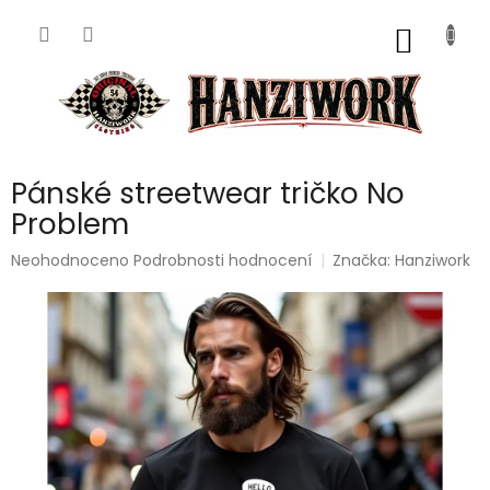
Přejít
na
NÁKUP
obsah
KOŠÍK
Pánské streetwear tričko No
Problem
Průměrné
Neohodnoceno
Podrobnosti hodnocení
Značka:
Hanziwork
hodnocení
produktu
je
0,0
z
5
hvězdiček.