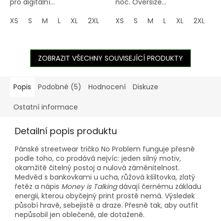
pro digitální...
noc. Oversize...
XS
S
M
L
XL
2XL
3XL
XS
4XL
S
M
5XL
L
XL
2XL
3
ZOBRAZIT VŠECHNY SOUVISEJÍCÍ PRODUKTY
Popis
Podobné (5)
Hodnocení
Diskuze
Ostatní informace
Detailní popis produktu
Pánské streetwear tričko No Problem funguje přesně
podle toho, co prodává nejvíc: jeden silný motiv,
okamžitě čitelný postoj a nulová záměnitelnost.
Medvěd s bankovkami u ucha, růžová kšiltovka, zlatý
řetěz a nápis
Money is Talking
dávají černému základu
energii, kterou obyčejný print prostě nemá. Výsledek
působí hravě, sebejistě a draze. Přesně tak, aby outfit
nepůsobil jen oblečeně, ale dotaženě.