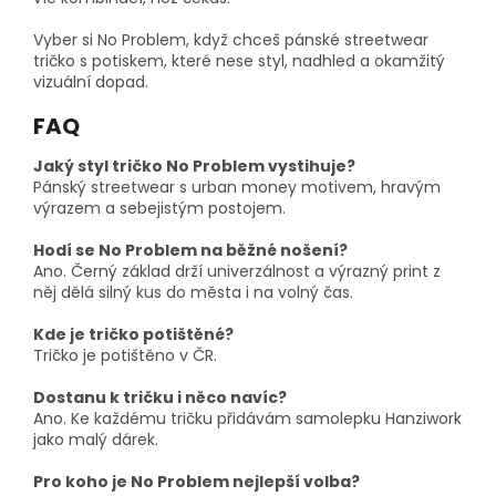
Vyber si No Problem, když chceš pánské streetwear
tričko s potiskem, které nese styl, nadhled a okamžitý
vizuální dopad.
FAQ
Jaký styl tričko No Problem vystihuje?
Pánský streetwear s urban money motivem, hravým
výrazem a sebejistým postojem.
Hodí se No Problem na běžné nošení?
Ano. Černý základ drží univerzálnost a výrazný print z
něj dělá silný kus do města i na volný čas.
Kde je tričko potištěné?
Tričko je potištěno v ČR.
Dostanu k tričku i něco navíc?
Ano. Ke každému tričku přidávám samolepku Hanziwork
jako malý dárek.
Pro koho je No Problem nejlepší volba?