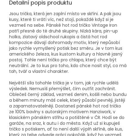
Detailní popis produktu
Jsou trička, která jen zaplní místo ve skříni. A pak jsou
kusy, které ti vrátí víc, než stojí, pokaždé když si je
vezmeš na sebe. Pánské hot rod tričko Vintage Iron
patří přesně do té druhé skupiny. Nízká kára, pin-up
holka, zlatavý oldschool rukopis a čistá hot rod
kompozice dávají dohromady motiv, který nepůsobí
jako rychle vymyšlený potisk bez směru. Je v tom kus
amerického železa, kus kustom kultury a hlavně jasný
postoj. Tohle není tričko pro chlapa, který chce být
neutrální. Je to kus pro toho, kdo chce nosit styl, co má
tah, tvář a vlastní charakter.
Největší síla tohohle trička je v tom, jak rychle udělá
výsledek. Nemusíš přemýšlet, čím outfit zachránit.
Oblečeš černý základ, vezmeš denim, košili nebo bundu
a během minuty máš celek, který působí pevněji, jistěji
a zapamatovatelněji. Dostaneš pánské hot rod tričko
ze 100% bavlny s autorským motivem Hanziwork, v
klasickém pánském střihu a potištěné v ČR. Hodí se do
garáže, na sraz, k autu i do města. Když už si kupuješ
tričko s potiskem, ať to není další výplň skříně, ale kus,
který za tebe odvede práci pokaždé, když ho vezmeš