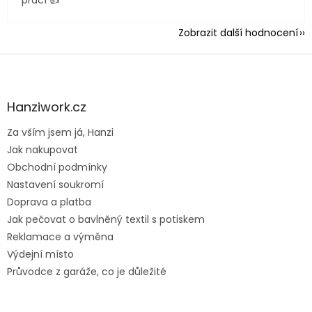
Zobrazit další hodnocení
Z
á
p
a
Hanziwork.cz
t
Za vším jsem já, Hanzi
í
Jak nakupovat
Obchodní podmínky
Nastavení soukromí
Doprava a platba
Jak pečovat o bavlněný textil s potiskem
Reklamace a výměna
Výdejní místo
Průvodce z garáže, co je důležité