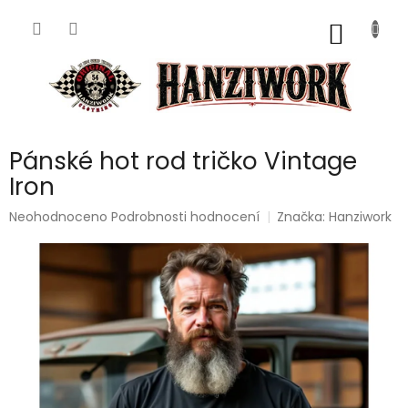
Přejít
na
NÁKUP
obsah
KOŠÍK
Pánské hot rod tričko Vintage
Iron
Průměrné
Neohodnoceno
Podrobnosti hodnocení
Značka:
Hanziwork
hodnocení
produktu
je
0,0
z
5
hvězdiček.