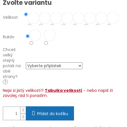
Zvolte variantu
cena:
Velikost
Rukáv
Chceš
velký
stejný
potisk na
obě
strany?
?
Nejsi si jistý velikostí?
Tabulka velikostí
- nebo napiš či
zavolej, rád ti poradím.
Přidat do košíku