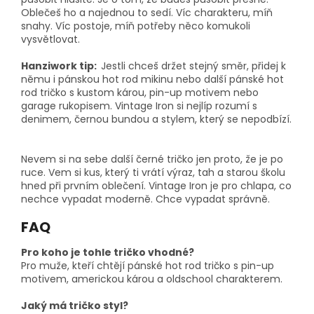
Oblečeš ho a najednou to sedí. Víc charakteru, míň
snahy. Víc postoje, míň potřeby něco komukoli
vysvětlovat.
Hanziwork tip:
Jestli chceš držet stejný směr, přidej k
němu i pánskou hot rod mikinu nebo další pánské hot
rod tričko s kustom károu, pin-up motivem nebo
garage rukopisem. Vintage Iron si nejlíp rozumí s
denimem, černou bundou a stylem, který se nepodbízí.
Nevem si na sebe další černé tričko jen proto, že je po
ruce. Vem si kus, který ti vrátí výraz, tah a starou školu
hned při prvním oblečení. Vintage Iron je pro chlapa, co
nechce vypadat moderně. Chce vypadat správně.
FAQ
Pro koho je tohle tričko vhodné?
Pro muže, kteří chtějí pánské hot rod tričko s pin-up
motivem, americkou károu a oldschool charakterem.
Jaký má tričko styl?