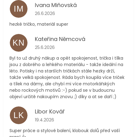
Ivana Miňovská
IM
Hodnocení obchodu je 5 z 5 hvězdiček.
26.6.2026
hezké tričko, materiál super
Kateřina Němcová
KN
Hodnocení obchodu je 5 z 5 hvězdiček.
25.6.2026
Byl to už druhý nákup a opět spokojenost, trička i tílka
jsou z dobrého a lehkého materiálu - takže ideální na
léto. Potisky i na starších tričkách stále hezky drží,
takže velká spokojenost. Ráda bych koupila více triček
a tílek na dámy, ale chybí mi více motorkářských
nebo rockových motivů :-) pokud se v budoucnu
objeví určitě nakoupím znovu ;) díky a at se daří ;)
Libor Kovář
LK
Hodnocení obchodu je 5 z 5 hvězdiček.
19.4.2026
Super práce a stylové balení, klobouk dolů před vaší
prací 👍