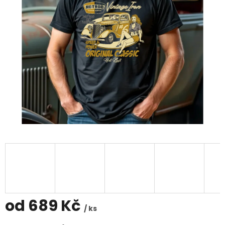
od
689 Kč
/ ks
Měrná