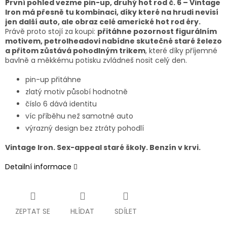
První pohled vezme pin-up, druhý hot rod č. 6 – Vintage
Iron má přesně tu kombinaci, díky které na hrudi nevisí
jen další auto, ale obraz celé americké hot rod éry.
Právě proto stojí za koupi:
přitáhne pozornost figurálním
motivem, petrolheadovi nabídne skutečné staré železo
a přitom zůstává pohodlným trikem
, které díky příjemné
bavlně a měkkému potisku zvládneš nosit celý den.
pin-up přitáhne
zlatý motiv působí hodnotně
číslo 6 dává identitu
víc příběhu než samotné auto
výrazný design bez ztráty pohodlí
Vintage Iron. Sex-appeal staré školy. Benzín v krvi.
Detailní informace
ZEPTAT SE
HLÍDAT
SDÍLET