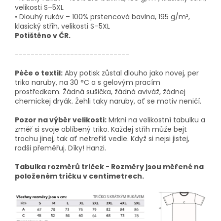
velikosti S–5XL
• Dlouhý rukáv – 100% prstencová bavlna, 195 g/m²,
klasický střih, velikosti S–5XL
Potištěno v ČR.
-----------------------------
Péče o textil:
Aby potisk zůstal dlouho jako novej, per
triko naruby, na 30 °C a s gelovým pracím
prostředkem. Žádná sušička, žádná aviváž, žádnej
chemickej dryák. Žehli taky naruby, ať se motiv neničí.
Pozor na výběr velikosti:
Mrkni na velikostní tabulku a
změř si svoje oblíbený triko. Každej střih může bejt
trochu jinej, tak ať netrefíš vedle. Když si nejsi jistej,
radši přeměřuj. Díky! Hanzi.
Tabulka rozměrů triček - Rozměry jsou měřené na
položeném tričku v centimetrech.