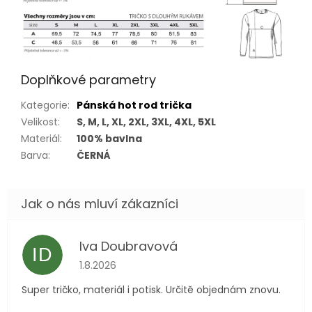
Doplňkové parametry
Kategorie
:
Pánská hot rod trička
Velikost
:
S, M, L, XL, 2XL, 3XL, 4XL, 5XL
Materiál
:
100% bavlna
Barva
:
ČERNÁ
Iva Doubravová
ID
Hodnocení obchodu je 5 z 5 hvězdiček.
1.8.2026
Super tričko, materiál i potisk. Určitě objednám znovu.