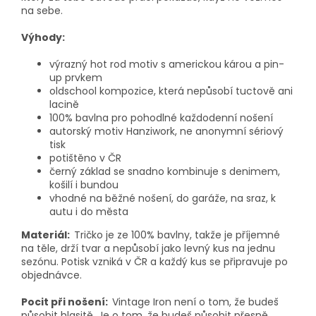
na sebe.
Výhody:
výrazný hot rod motiv s americkou károu a pin-
up prvkem
oldschool kompozice, která nepůsobí tuctově ani
lacině
100% bavlna pro pohodlné každodenní nošení
autorský motiv Hanziwork, ne anonymní sériový
tisk
potištěno v ČR
černý základ se snadno kombinuje s denimem,
košilí i bundou
vhodné na běžné nošení, do garáže, na sraz, k
autu i do města
Materiál:
Tričko je ze 100% bavlny, takže je příjemné
na těle, drží tvar a nepůsobí jako levný kus na jednu
sezónu. Potisk vzniká v ČR a každý kus se připravuje po
objednávce.
Pocit při nošení:
Vintage Iron není o tom, že budeš
působit hlasitě. Je o tom, že budeš působit přesně.