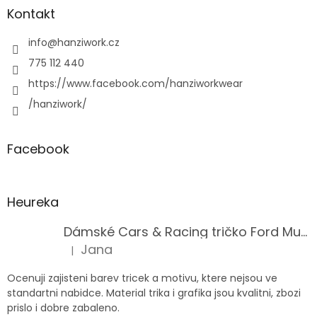
Kontakt
info
@
hanziwork.cz
775 112 440
https://www.facebook.com/hanziworkwear
/hanziwork/
Facebook
Heureka
Dámské Cars & Racing tričko Ford Mustang 5. generace
Jana
|
Hodnocení produktu je 5 z 5 hvězdiček.
Ocenuji zajisteni barev tricek a motivu, ktere nejsou ve
standartni nabidce. Material trika i grafika jsou kvalitni, zbozi
prislo i dobre zabaleno.