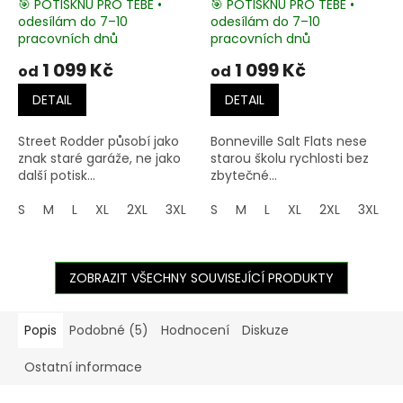
🎯 POTISKNU PRO TEBE •
🎯 POTISKNU PRO TEBE •
odesílám do 7–10
odesílám do 7–10
pracovních dnů
pracovních dnů
1 099 Kč
1 099 Kč
od
od
DETAIL
DETAIL
Street Rodder působí jako
Bonneville Salt Flats nese
znak staré garáže, ne jako
starou školu rychlosti bez
další potisk...
zbytečné...
S
M
L
XL
2XL
3XL
4XL
S
M
5XL
L
XL
2XL
3XL
ZOBRAZIT VŠECHNY SOUVISEJÍCÍ PRODUKTY
Popis
Podobné (5)
Hodnocení
Diskuze
Ostatní informace