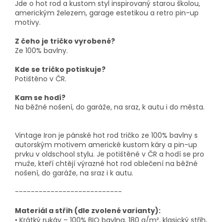
Jde o hot rod a kustom styl inspirovaný starou školou,
americkým železem, garage estetikou a retro pin-up
motivy.
Z čeho je tričko vyrobené?
Ze 100% bavlny.
Kde se tričko potiskuje?
Potištěno v ČR.
Kam se hodí?
Na běžné nošení, do garáže, na sraz, k autu i do města.
Vintage Iron je pánské hot rod tričko ze 100% bavlny s
autorským motivem americké kustom káry a pin-up
prvku v oldschool stylu. Je potištěné v ČR a hodí se pro
muže, kteří chtějí výrazné hot rod oblečení na běžné
nošení, do garáže, na sraz i k autu.
---------------------------
Materiál a střih (dle zvolené varianty):
• Krátký rukáv – 100% BIO bavlna, 180 g/m², klasický střih,