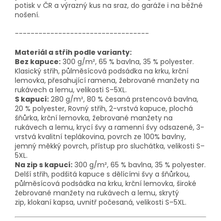
potisk v ČR a výrazný kus na sraz, do garáže i na běžné
nošení.
----------------------------------
Materiál a střih podle varianty:
Bez kapuce:
300 g/m², 65 % bavlna, 35 % polyester.
Klasický střih, půlměsícová podsádka na krku,
krční
lemovka
, přesahující ramena, žebrované manžety na
rukávech a lemu
, velikosti S–5XL.
S kapucí:
280 g/m², 80 % česaná prstencová bavlna,
20 % polyester,
Rovný střih, 2-vrstvá kapuce, plochá
šňůrka,
krční lemovka
, žebrované manžety na
rukávech a lemu, krycí švy a ramenní švy odsazené, 3-
vrstvá kvalitní teplákovina, povrch ze 100% bavlny,
jemný měkký povrch, přístup pro sluchátka
, velikosti S–
5XL.
Na zip s kapucí:
300 g/m², 65 % bavlna, 35 % polyester.
Delší střih, podšitá kapuce s dělícími švy a šňůrkou,
půlměsícová podsádka na krku,
krční lemovka
, široké
žebrované manžety na rukávech a lemu, skrytý
zip,
klokaní kapsa
, uvnitř počesaná
, velikosti S–5XL.