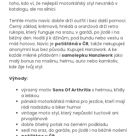
toho, kdo ví, že nejlepší motorkářský styl nevzniká v
katalogu, ale na silnici.
Tenhle motiv navíc dobře drží outfit i bez další pomoci.
Černý základ, krémová, hnědá a oranžová drží retro
rukopis, který funguje na srazu, v garáži, po jízdě i na
běžný den. Hodíš ji k džínům, pod bundu nebo vestu a
máš hotovo. Navíc je
potištěná v ČR
, takže nekupuješ
anonymní kus bez původu. Kupuješ Hanziwork. A ke
každé mikině přidávám i
samolepku Hanziwork
jako
malý bonus na mašinu, helmu, auto nebo kamkoliv,
kde žije tvůj styl.
Výhody:
výrazný motiv
Sons Of Arthritis
s helmou, křídly
a lebkou
pánská motorkářská mikina pro jezdce, kteří mají
rádi nadsázku a biker humor
vintage moto styl, který nepůsobí tuctově ani
prvoplánově
dobře čitelný potisk na černém podkladu
sedí na sraz, do garáže, po jízdě i na běžné nošení
potištěno v ČR