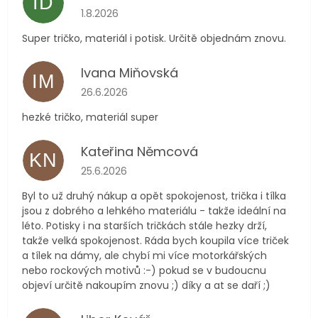
ID
Hodnocení obchodu je 5 z 5 hvězdiček.
1.8.2026
Super tričko, materiál i potisk. Určitě objednám znovu.
Ivana Miňovská
IM
Hodnocení obchodu je 5 z 5 hvězdiček.
26.6.2026
hezké tričko, materiál super
Kateřina Němcová
KN
Hodnocení obchodu je 5 z 5 hvězdiček.
25.6.2026
Byl to už druhý nákup a opět spokojenost, trička i tílka
jsou z dobrého a lehkého materiálu - takže ideální na
léto. Potisky i na starších tričkách stále hezky drží,
takže velká spokojenost. Ráda bych koupila více triček
a tílek na dámy, ale chybí mi více motorkářských
nebo rockových motivů :-) pokud se v budoucnu
objeví určitě nakoupím znovu ;) díky a at se daří ;)