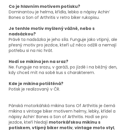
Co je hlavním motivem potisku?
Dominantou je helma, křídla, lebka a nápisy Achin’
Bones a Son of Arthritis v retro biker rukopisu.
Je tenhle motiv myšlený vážně, nebo s
nadsázkou?
Právě ta nadsázka je jeho síla. Funguje jako vtipný, ale
přesný motiv pro jezdce, kteří už něco odžili a nemají
potřebu si na nic hrát.
Hodí se mikina jen na sraz?
Ne. Funguje na srazu, v garáži, po jízdě i na běžný den,
kdy chceš mít na sobě kus s charakterem.
Kde je mikina potištěná?
Potisk je realizovaný v ČR.
Pánská motorkářská mikina Sons Of Arthritis je černá
mikina s vintage biker motivem helmy, lebky, křídel a
nápisy Achin’ Bones a Son of Arthritis. Hodí se pro
jezdce, kteří hledají
motorkářskou mikinu s
potiskem
,
vtipný biker motiv
,
vintage moto styl
,