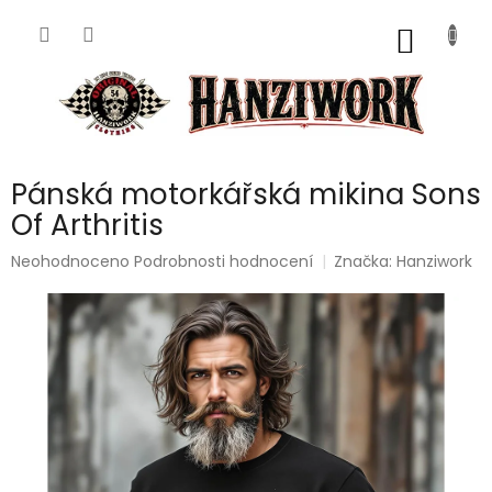
Přejít
na
NÁKUP
obsah
KOŠÍK
Pánská motorkářská mikina Sons
Of Arthritis
Průměrné
Neohodnoceno
Podrobnosti hodnocení
Značka:
Hanziwork
hodnocení
produktu
je
0,0
z
5
hvězdiček.