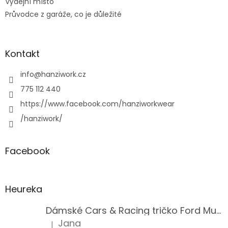
Výdejní místo
Průvodce z garáže, co je důležité
Kontakt
info
@
hanziwork.cz
775 112 440
https://www.facebook.com/hanziworkwear
/hanziwork/
Facebook
Heureka
Dámské Cars & Racing tričko Ford Mustang 5. generace
Jana
|
Hodnocení produktu je 5 z 5 hvězdiček.