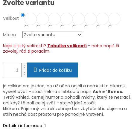
Zvolte variantu
cena:
Velikost
Mikina
Nejsi si jistý velikostí?
Tabulka velikostí
- nebo napiš či
zavolej, rád ti poradím.
Přidat do košíku
je mikina pro jezdce, co už něco najeli a nemusí to nikomu
vysvětlovat – stačí helma s lebkou a nápis
Achin’ Bones
.
Tvrdý vzhled, černej humor a pohodlí mikiny, který tě nezradí,
ani když tě bolí celej svět - stejně jdeš otočit
klíčkem. Příjemný vnitřek zahřeje bez zbytečného objemu a
střih nechá dost prostoru pro pohodlné vrstvení.
Detailní informace