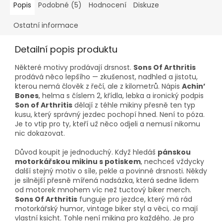
Popis
Podobné (5)
Hodnocení
Diskuze
Ostatní informace
Detailní popis produktu
Některé motivy prodávají drsnost.
Sons Of Arthritis
prodává něco lepšího — zkušenost, nadhled a jistotu,
kterou nemá člověk z řečí, ale z kilometrů. Nápis
Achin’
Bones
, helma s číslem 2, křídla, lebka a ironický podpis
Son of Arthritis
dělají z téhle mikiny přesně ten typ
kusu, který správný jezdec pochopí hned. Není to póza.
Je to vtip pro ty, kteří už něco odjeli a nemusí nikomu
nic dokazovat.
Důvod koupit je jednoduchý. Když hledáš
pánskou
motorkářskou mikinu s potiskem
, nechceš vždycky
další stejný motiv o síle, pekle a povinné drsnosti. Někdy
je silnější přesně mířená nadsázka, která sedne lidem
od motorek mnohem víc než tuctový biker merch.
Sons Of Arthritis
funguje pro jezdce, který má rád
motorkářský humor, vintage biker styl a věci, co mají
vlastní ksicht. Tohle není mikina pro každého. Je pro