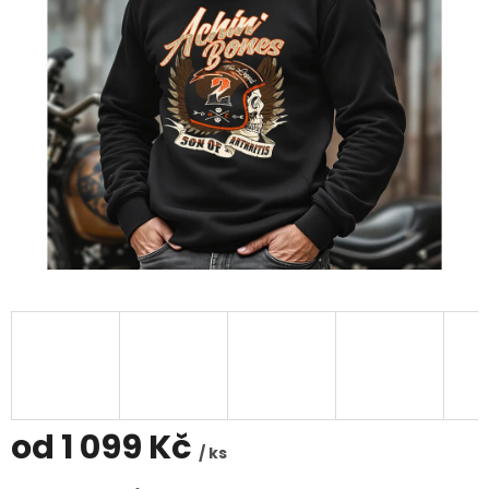
od
1 099 Kč
/ ks
Měrná