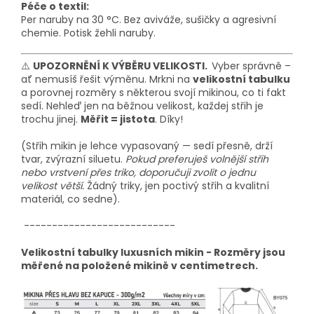
Péče o textil:
Per naruby na 30 °C. Bez aviváže, sušičky a agresivní
chemie. Potisk žehli naruby.
⚠️
UPOZORNĚNÍ K VÝBĚRU VELIKOSTI.
Vyber správně –
ať nemusíš řešit výměnu. Mrkni na
velikostní tabulku
a porovnej rozměry s některou svojí mikinou, co ti fakt
sedí. Nehleď jen na běžnou velikost, každej střih je
trochu jinej.
Měřit = jistota
. Díky!
(Střih mikin je lehce vypasovaný — sedí přesně, drží
tvar, zvýrazní siluetu.
Pokud preferuješ volnější střih
nebo vrstvení přes triko, doporučuji zvolit o jednu
velikost větší.
Žádný triky, jen poctivý střih a kvalitní
materiál, co sedne).
---------------------------
Velikostní tabulky luxusních mikin - Rozměry jsou
měřené na položené mikině v centimetrech.