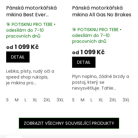
Pánská motorkářská
Pánská motorkářská
mikina Best Ever
mikina All Gas No Brakes
Clothing
🎯 POTISKNU PRO TEBE •
🎯 POTISKNU PRO TEBE •
odesílám do 7–10
Průměrné
odesílám do 7–10
pracovních dnů
hodnocení
pracovních dnů
produktu
1 099 Kč
od
je
1 099 Kč
od
5,0
DETAIL
z
DETAIL
5
Lebka, písty, rudý oči a
hvězdiček.
Plyn naplno, žádné brzdy a
speed shop rukopis,
postoj, který se
je mikina pro...
nevysvětluje. Tahle...
S
M
L
XL
2XL
3XL
4XL
S
M
5XL
L
XL
2XL
3XL
ZOBRAZIT VŠECHNY SOUVISEJÍCÍ PRODUKTY