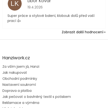
Libor Kovář
LK
Hodnocení obchodu je 5 z 5 hvězdiček.
19.4.2026
Super práce a stylové balení, klobouk dolů před vaší
prací 👍
Zobrazit další hodnocení
Z
á
p
a
Hanziwork.cz
t
Za vším jsem já, Hanzi
í
Jak nakupovat
Obchodní podmínky
Nastavení soukromí
Doprava a platba
Jak pečovat o bavlněný textil s potiskem
Reklamace a výměna