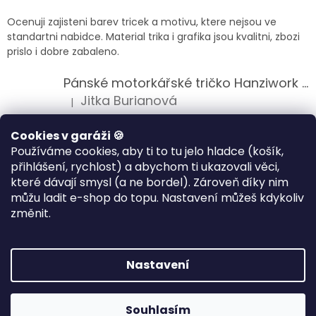
Ocenuji zajisteni barev tricek a motivu, ktere nejsou ve
standartni nabidce. Material trika i grafika jsou kvalitni, zbozi
prislo i dobre zabaleno.
Pánské motorkářské tričko Hanziwork Custom Bobber
Jitka Burianová
|
Hodnocení produktu je 5 z 5 hvězdiček.
Splnil očekávání na jedničku
Cookies v garáži 🍪
Používáme cookies, aby ti to tu jelo hladce (košík,
Pánské motorkářské tričko Royal Enfield 350cc
přihlášení, rychlost) a abychom ti ukazovali věci,
Klára Musilová
|
které dávají smysl (a ne bordel). Zároveň díky nim
Hodnocení produktu je 5 z 5 hvězdiček.
můžu ladit e-shop do topu. Nastavení můžeš kdykoliv
Jsem velice spokojena, velmi kvalitni zbozi.
změnit.
Vytvořil Shoptet
Nastavení
Copyright 2026
HANZIWORK
. Všechna práva vyhrazena.
Souhlasím