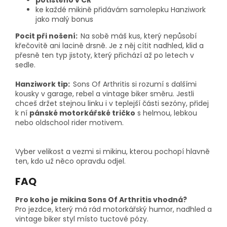
ke každé mikině přidávám samolepku Hanziwork
jako malý bonus
Pocit při nošení:
Na sobě máš kus, který nepůsobí
křečovitě ani lacině drsně. Je z něj cítit nadhled, klid a
přesně ten typ jistoty, který přichází až po letech v
sedle.
Hanziwork tip:
Sons Of Arthritis si rozumí s dalšími
kousky v garage, rebel a vintage biker směru. Jestli
chceš držet stejnou linku i v teplejší části sezóny, přidej
k ní
pánské motorkářské tričko
s helmou, lebkou
nebo oldschool rider motivem.
Vyber velikost a vezmi si mikinu, kterou pochopí hlavně
ten, kdo už něco opravdu odjel.
FAQ
Pro koho je mikina Sons Of Arthritis vhodná?
Pro jezdce, který má rád motorkářský humor, nadhled a
vintage biker styl místo tuctové pózy.