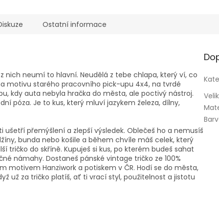
Diskuze
Ostatní informace
Dop
z nich neumí to hlavní. Neudělá z tebe chlapa, který ví, co
Kate
í na motivu starého pracovního pick-upu 4x4, na tvrdé
bu, kdy auta nebyla hračka do města, ale poctivý nástroj.
Veli
ní póza. Je to kus, který mluví jazykem železa, dílny,
Mate
Bar
e ti ušetří přemýšlení a zlepší výsledek. Oblečeš ho a nemusíš
 džíny, bunda nebo košile a během chvíle máš celek, který
alší tričko do skříně. Kupuješ si kus, po kterém budeš sahat
čné námahy. Dostaneš pánské vintage tričko ze 100%
kým motivem Hanziwork a potiskem v ČR. Hodí se do města,
 už za tričko platíš, ať ti vrací styl, použitelnost a jistotu