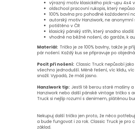
výrazný motiv klasického pick-upu 4x4 v
oldschool pracovní rukopis, který nepůso
100% bavlna pro pohodlné každodenní n
autorský motiv Hanziwork, ne anonymní s
potištěno v ČR
klasický pánský střih, který snadno sladíš 
vhodné na běžné nošení, do garáže, k au
Materiál:
Tričko je ze 100% bavlny, takže je p
pár nošení. Každý kus se připravuje po objedná
Pocit při nošení:
Classic Truck nepůsobí jako 
všechno jednodušší. Méně řešení, víc klidu, víc
snažil. Vypadá, že máš jasno.
Hanziwork tip:
Jestli tě berou staré mašiny a
Hanziwork nebo další pánské vintage tričko s
Truck si nejlíp rozumí s denimem, plátěnou bun
Nekupuj další tričko jen proto, že něco potřebu
a bude fungovat i za rok. Classic Truck je pro
základ.