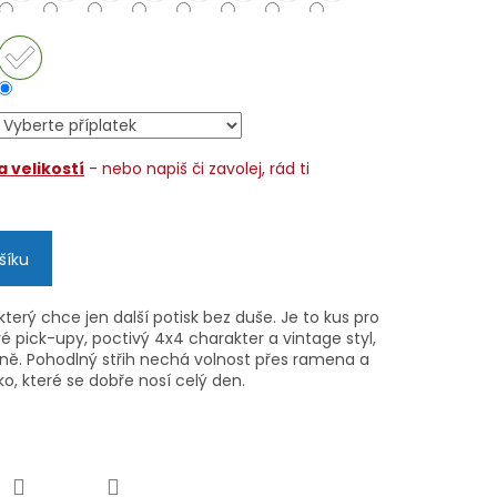
 velikostí
- nebo napiš či zavolej, rád ti
šíku
který chce jen další potisk bez duše. Je to kus pro
é pick-upy, poctivý 4x4 charakter a vintage styl,
óně.
Pohodlný střih nechá volnost přes ramena a
o, které se dobře nosí celý den.