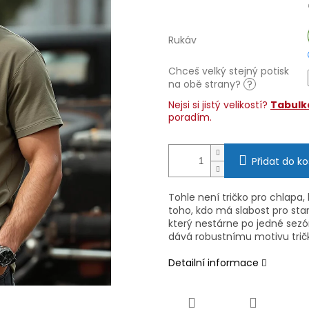
Rukáv
Chceš velký stejný potisk
na obě strany?
?
Nejsi si jistý velikostí?
Tabulka
poradím.
Přidat do ko
Tohle není tričko pro chlapa, 
toho, kdo má slabost pro star
který nestárne po jedné sez
dává robustnímu motivu tričk
Detailní informace