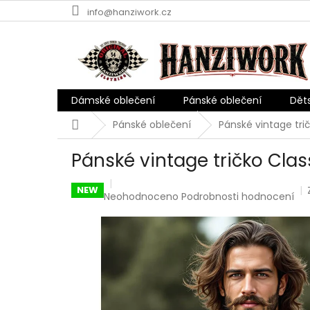
Přejít
info@hanziwork.cz
na
obsah
Dámské oblečení
Pánské oblečení
Dět
Domů
Pánské oblečení
Pánské vintage tri
Pánské vintage tričko Clas
NEW
Průměrné
Neohodnoceno
Podrobnosti hodnocení
hodnocení
produktu
je
0,0
z
5
hvězdiček.