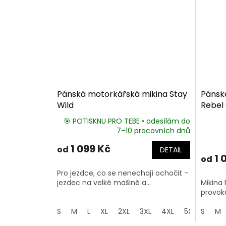
Pánská motorkářská mikina Stay
Pánsk
Wild
Rebel
🎯 POTISKNU PRO TEBE • odesílám do
7–10 pracovních dnů
Průmě
hodno
1 099 Kč
od
DETAIL
produk
1 
od
je
5,0
Pro jezdce, co se nenechají ochočit –
z
jezdec na velké mašině a...
Mikina 
5
provoka
hvězdič
S
M
L
XL
2XL
3XL
4XL
5XL
S
M