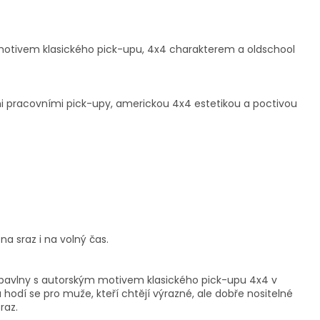
s motivem klasického pick-upu, 4x4 charakterem a oldschool
mi pracovními pick-upy, americkou 4x4 estetikou a poctivou
a sraz i na volný čas.
% bavlny s autorským motivem klasického pick-upu 4x4 v
 hodí se pro muže, kteří chtějí výrazné, ale dobře nositelné
raz.