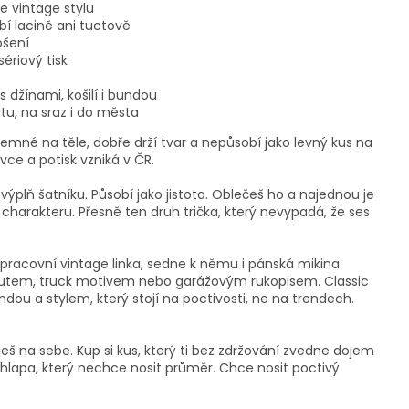
e vintage stylu
bí lacině ani tuctově
ošení
ériový tisk
s džínami, košilí i bundou
tu, na sraz i do města
říjemné na těle, dobře drží tvar a nepůsobí jako levný kus na
vce a potisk vzniká v ČR.
výplň šatníku. Působí jako jistota. Oblečeš ho a najednou je
 charakteru. Přesně ten druh trička, který nevypadá, že ses
 pracovní vintage linka, sedne k němu i pánská mikina
 autem, truck motivem nebo garážovým rukopisem. Classic
dou a stylem, který stojí na poctivosti, ne na trendech.
ješ na sebe. Kup si kus, který ti bez zdržování zvedne dojem
 chlapa, který nechce nosit průměr. Chce nosit poctivý