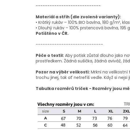
----------------------------
Materiál a střih (dle zvolené varianty):
• Krátký rukáv – 100% BIO bavlna, 180 g/m², klasi
• Dlouhý rukáv – 100% prstencová bavlna, 195 g/m
Potištěno v ČR.
-----------------------------
Péče o textil:
Aby potisk zůstal dlouho jako no
prostředkem. Žádná sušička, žádná aviváž, žádn
Pozor na výběr velikosti:
Mrkni na velikostní 
trochu jinej, tak ať netrefíš vedle. Když si nejsi j
Tabulka rozměrů triček - Rozměry jsou mě