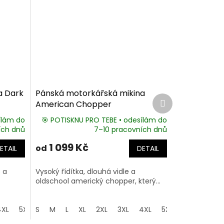
a Dark
Pánská motorkářská mikina
Další
American Chopper
produkt
ílám do
🎯 POTISKNU PRO TEBE • odesílám do
ích dnů
7–10 pracovních dnů
1 099 Kč
od
ETAIL
DETAIL
8 a
Vysoký řídítka, dlouhá vidle a
oldschool americký chopper, který...
4XL
5XL
S
M
L
XL
2XL
3XL
4XL
5XL