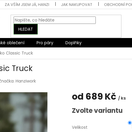
ZA VŠÍM JSEM JÁ, HANZI
JAK NAKUPOVAT
OBCHODNÍ PO
HLEDAT
ské oblečení
Pro páry
Doplňky
čko Classic Truck
sic Truck
Značka:
Hanziwork
od
689 Kč
/ ks
Měrná
Zvolte variantu
cena:
Velikost