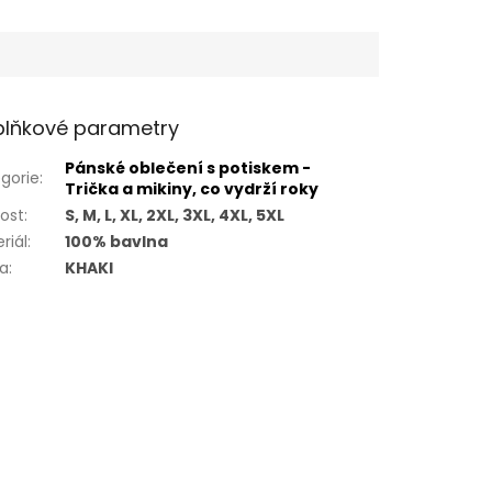
lňkové parametry
Pánské oblečení s potiskem -
gorie
:
Trička a mikiny, co vydrží roky
kost
:
S, M, L, XL, 2XL, 3XL, 4XL, 5XL
riál
:
100% bavlna
va
:
KHAKI