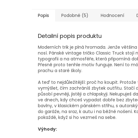
Popis
Podobné (5)
Hodnocení
Detailní popis produktu
Moderních trik je plná hromada. Jenže většina 
nosí. Pánské vintage tričko Classic Truck stoj
typografii a na atmosféře, která připomíná do
Přesně proto tenhle motiv funguje. Není to mód
prachu a staré školy.
A teď to nejdůležitější: proč ho koupit. Protož
vymýšlet, čím zachráníš zbytek outfitu. Stačí
působí pevněji, jistěji a chlapskyji. Nekupuješ d
ve dnech, kdy chceš vypadat dobře bez zbyte
bavlny, v klasickém pánském střihu, s autors
do garáže, na sraz, k autu i na běžné nošení. Když
pokaždé, když si ho vezmeš na sebe.
Výhody: