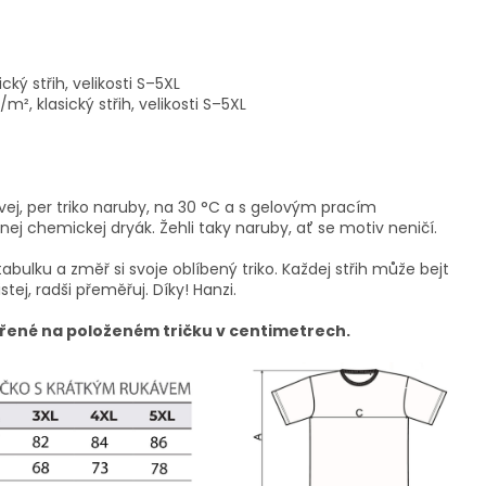
cký střih, velikosti S–5XL
², klasický střih, velikosti S–5XL
vej, per triko naruby, na 30 °C a s gelovým pracím
ej chemickej dryák. Žehli taky naruby, ať se motiv neničí.
tabulku a změř si svoje oblíbený triko. Každej střih může bejt
istej, radši přeměřuj. Díky! Hanzi.
řené na položeném tričku v centimetrech.