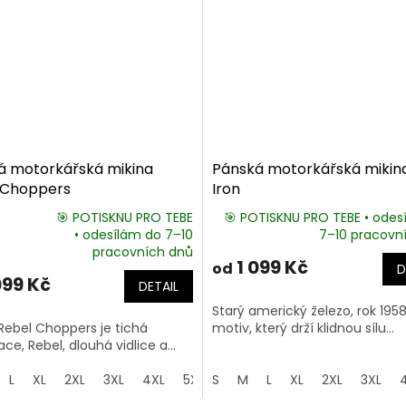
á motorkářská mikina
Pánská motorkářská mikin
 Choppers
Iron
🎯 POTISKNU PRO TEBE
🎯 POTISKNU PRO TEBE • odes
• odesílám do 7–10
7–10 pracovn
rné
pracovních dnů
cení
1 099 Kč
od
D
tu
099 Kč
DETAIL
Starý americký železo, rok 195
Rebel Choppers je tichá
motiv, který drží klidnou sílu...
ce, Rebel, dlouhá vidlice a...
ek.
L
XL
2XL
3XL
4XL
5XL
S
M
L
XL
2XL
3XL