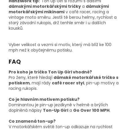
Hanziwork tip:
Ton Up Girl si rozumí s dalšími
dámskými motorkářskými tričky
a
dámskými
motorkářskými mikinami
v café racer, racing a
vintage moto směru. Jestli tě berou helmy, rychlost a
starý závodní rukopis, drž tenhle směr i u dalších
kousků.
Vyber velikost a vezmi si motiv, který má blíž ke 100
mph než k obyčejnému potisku.
FAQ
Pro koho je tričko Ton Up Girl vhodné?
Pro ženy, které hledají
dámské motorkářské tričko s
potiskem
, mají rády
café racer styl
, pin-up motivy a
racing rukopis.
Co je hlavním motivem potisku?
Dominantou je pin-up jezdkyně v helmě a brýlích
doplněná nápisy
Ton-Up Girl
a
Go Over 100 MPH
.
Co znamená ton-up?
V motorkářském světě ton-up odkazuje na rychlost