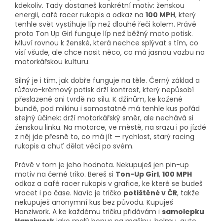
kdekoliv. Tady dostaneš konkrétní motiv: ženskou
energii, café racer rukopis a odkaz na
100 MPH
, který
tenhle svět vystihuje líp než dlouhé řeči kolem. Právě
proto Ton Up Girl funguje líp než běžný moto potisk.
Mluví rovnou k ženské, která nechce splývat s tím, co
visí všude, ale chce nosit něco, co má jasnou vazbu na
motorkářskou kulturu.
Silný je i tím, jak dobře funguje na těle. Černý základ a
růžovo-krémový potisk drží kontrast, který nepůsobí
přeslazeně ani tvrdě na sílu. K džínům, ke kožené
bundě, pod mikinu i samostatně má tenhle kus pořád
stejný účinek: drží motorkářský směr, ale nechává si
ženskou linku. Na motorce, ve městě, na srazu i po jízdě
z něj jde přesně to, co má jít — rychlost, starý racing
rukopis a chuť dělat věci po svém.
Právě v tom je jeho hodnota. Nekupuješ jen pin-up
motiv na černé triko. Bereš si
Ton-Up Girl
,
100 MPH
odkaz a café racer rukopis v grafice, ke které se budeš
vracet i po čase. Navíc je tričko
potištěné v ČR
, takže
nekupuješ anonymní kus bez původu. Kupuješ
Hanziwork. A ke každému tričku přidávám i
samolepku
Hanziwork
jako malý bonus na mašinu, helmu, auto