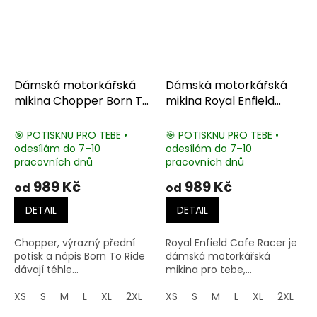
Dámská motorkářská
Dámská motorkářská
mikina Chopper Born To
mikina Royal Enfield
Ride
Cafe Racer
🎯 POTISKNU PRO TEBE •
🎯 POTISKNU PRO TEBE •
odesílám do 7–10
odesílám do 7–10
pracovních dnů
pracovních dnů
989 Kč
989 Kč
od
od
DETAIL
DETAIL
Chopper, výrazný přední
Royal Enfield Cafe Racer je
potisk a nápis Born To Ride
dámská motorkářská
dávají téhle...
mikina pro tebe,...
XS
S
M
L
XL
2XL
3XL
XS
4XL
S
M
5XL
L
XL
2XL
3