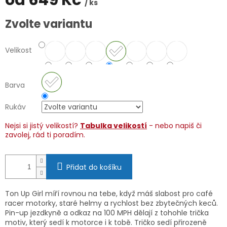
od
649 Kč
/ ks
Měrná
Zvolte variantu
cena:
Velikost
Barva
Rukáv
Nejsi si jistý velikostí?
Tabulka velikostí
- nebo napiš či
zavolej, rád ti poradím.
Přidat do košíku
Ton Up Girl míří rovnou na tebe, když máš slabost pro café
racer motorky, staré helmy a rychlost bez zbytečných keců.
Pin-up jezdkyně a odkaz na 100 MPH dělají z tohohle trička
motiv, který sedí k motorce i k tobě. Tričko sedí přirozeně