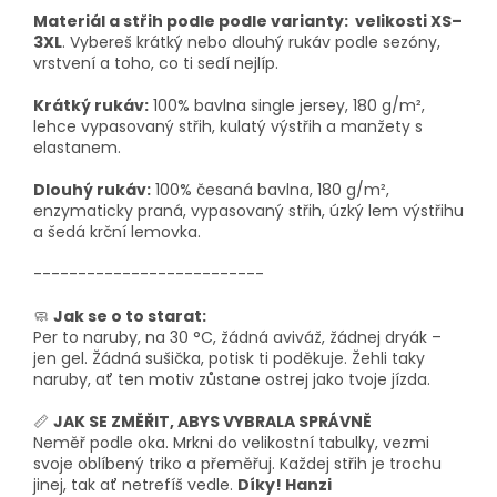
Materiál a střih podle podle varianty: velikosti XS–
3XL
. Vybereš krátký nebo dlouhý rukáv podle sezóny,
vrstvení a toho, co ti sedí nejlíp.
Krátký rukáv:
100% bavlna single jersey, 180 g/m²,
lehce vypasovaný střih, kulatý výstřih a manžety s
elastanem.
Dlouhý rukáv:
100% česaná bavlna, 180 g/m²,
enzymaticky praná, vypasovaný střih, úzký lem výstřihu
a šedá krční lemovka.
--------------------------
🧼
Jak se o to starat:
Per to naruby, na 30 °C, žádná aviváž, žádnej dryák –
jen gel. Žádná sušička, potisk ti poděkuje. Žehli taky
naruby, ať ten motiv zůstane ostrej jako tvoje jízda.
📏
JAK SE ZMĚŘIT, ABYS VYBRALA SPRÁVNĚ
Neměř podle oka. Mrkni do velikostní tabulky, vezmi
svoje oblíbený triko a přeměřuj. Každej střih je trochu
jinej, tak ať netrefíš vedle.
Díky! Hanzi