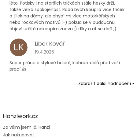
léto. Potisky i na starších tričkách stále hezky drží,
takže velká spokojenost. Ráda bych koupila více triček
a tílek na dámy, ale chybí mi více motorkářských
nebo rockových motivů :-) pokud se v budoucnu
objeví určitě nakoupím znovu ;) díky a at se daří ;)
Libor Kovář
LK
Hodnocení obchodu je 5 z 5 hvězdiček.
19.4.2026
Super práce a stylové balení, klobouk dolů před vaší
prací 👍
Zobrazit další hodnocení
Z
á
p
a
Hanziwork.cz
t
Za vším jsem já, Hanzi
í
Jak nakupovat