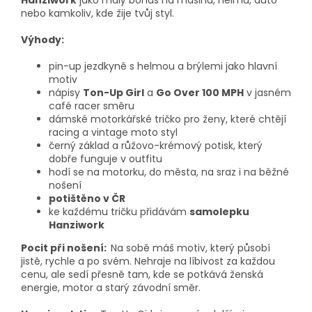
nebo kamkoliv, kde žije tvůj styl.
Výhody:
pin-up jezdkyně s helmou a brýlemi jako hlavní
motiv
nápisy
Ton-Up Girl
a
Go Over 100 MPH
v jasném
café racer směru
dámské motorkářské tričko pro ženy, které chtějí
racing a vintage moto styl
černý základ a růžovo-krémový potisk, který
dobře funguje v outfitu
hodí se na motorku, do města, na sraz i na běžné
nošení
potištěno v ČR
ke každému tričku přidávám
samolepku
Hanziwork
Pocit při nošení:
Na sobě máš motiv, který působí
jistě, rychle a po svém. Nehraje na líbivost za každou
cenu, ale sedí přesně tam, kde se potkává ženská
energie, motor a starý závodní směr.