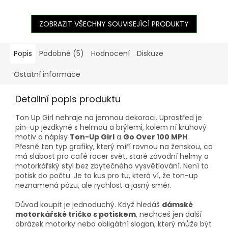
ZOBRAZIT VŠECHNY SOUVISEJÍCÍ PRODUKTY
Popis
Podobné (5)
Hodnocení
Diskuze
Ostatní informace
Detailní popis produktu
Ton Up Girl nehraje na jemnou dekoraci. Uprostřed je
pin-up jezdkyně s helmou a brýlemi, kolem ní kruhový
motiv a nápisy
Ton-Up Girl
a
Go Over 100 MPH
.
Přesně ten typ grafiky, který míří rovnou na ženskou, co
má slabost pro café racer svět, staré závodní helmy a
motorkářský styl bez zbytečného vysvětlování. Není to
potisk do počtu. Je to kus pro tu, která ví, že ton-up
neznamená pózu, ale rychlost a jasný směr.
Důvod koupit je jednoduchý. Když hledáš
dámské
motorkářské tričko s potiskem
, nechceš jen další
obrázek motorky nebo obligátní slogan, který může být