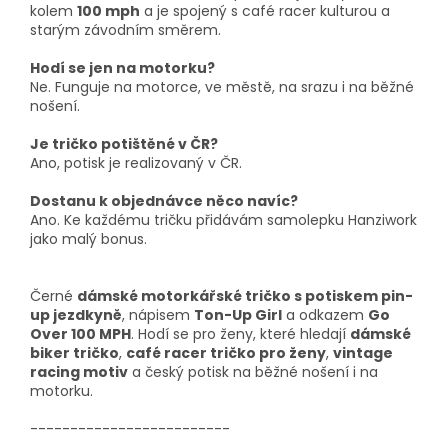
kolem
100 mph
a je spojený s café racer kulturou a
starým závodním směrem.
Hodí se jen na motorku?
Ne. Funguje na motorce, ve městě, na srazu i na běžné
nošení.
Je tričko potištěné v ČR?
Ano, potisk je realizovaný v ČR.
Dostanu k objednávce něco navíc?
Ano. Ke každému tričku přidávám samolepku Hanziwork
jako malý bonus.
Černé
dámské motorkářské tričko s potiskem pin-
up jezdkyně
, nápisem
Ton-Up Girl
a odkazem
Go
Over 100 MPH
. Hodí se pro ženy, které hledají
dámské
biker tričko
,
café racer tričko pro ženy
,
vintage
racing motiv
a český potisk na běžné nošení i na
motorku.
-------------------------