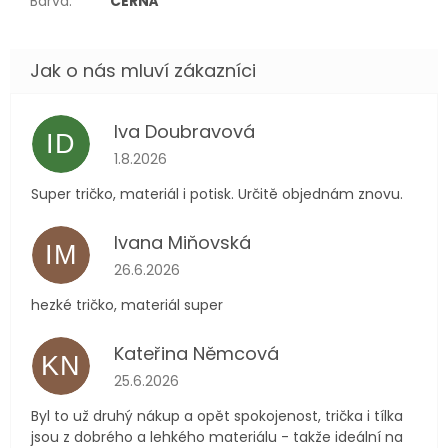
Barva
:
ČERNÁ
Iva Doubravová
ID
Hodnocení obchodu je 5 z 5 hvězdiček.
1.8.2026
Super tričko, materiál i potisk. Určitě objednám znovu.
Ivana Miňovská
IM
Hodnocení obchodu je 5 z 5 hvězdiček.
26.6.2026
hezké tričko, materiál super
Kateřina Němcová
KN
Hodnocení obchodu je 5 z 5 hvězdiček.
25.6.2026
Byl to už druhý nákup a opět spokojenost, trička i tílka
jsou z dobrého a lehkého materiálu - takže ideální na