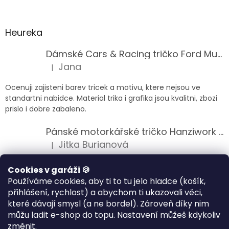
Heureka
Dámské Cars & Racing tričko Ford Mustang 5. generace
Jana
|
Hodnocení produktu je 5 z 5 hvězdiček.
Ocenuji zajisteni barev tricek a motivu, ktere nejsou ve
standartni nabidce. Material trika i grafika jsou kvalitni, zbozi
prislo i dobre zabaleno.
Pánské motorkářské tričko Hanziwork Custom Bobber
Jitka Burianová
|
Hodnocení produktu je 5 z 5 hvězdiček.
Splnil očekávání na jedničku
Cookies v garáži 🍪
Používáme cookies, aby ti to tu jelo hladce (košík,
Pánské motorkářské tričko Royal Enfield 350cc
přihlášení, rychlost) a abychom ti ukazovali věci,
Klára Musilová
|
které dávají smysl (a ne bordel). Zároveň díky nim
Hodnocení produktu je 5 z 5 hvězdiček.
můžu ladit e-shop do topu. Nastavení můžeš kdykoliv
Jsem velice spokojena, velmi kvalitni zbozi.
změnit.