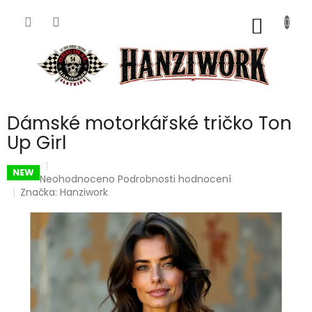
Přejít
na
NÁKUP
obsah
KOŠÍK
Dámské motorkářské tričko Ton
Up Girl
NEW
Průměrné
Neohodnoceno
Podrobnosti hodnocení
hodnocení
Značka:
Hanziwork
produktu
je
0,0
z
5
hvězdiček.