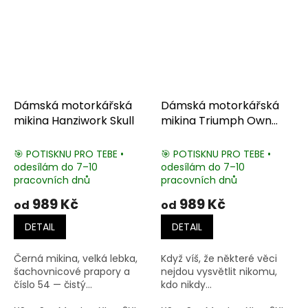
Dámská motorkářská
Dámská motorkářská
mikina Hanziwork Skull
mikina Triumph Own
One
🎯 POTISKNU PRO TEBE •
🎯 POTISKNU PRO TEBE •
odesílám do 7–10
odesílám do 7–10
pracovních dnů
pracovních dnů
989 Kč
989 Kč
od
od
DETAIL
DETAIL
Černá mikina, velká lebka,
Když víš, že některé věci
šachovnicové prapory a
nejdou vysvětlit nikomu,
číslo 54 — čistý...
kdo nikdy...