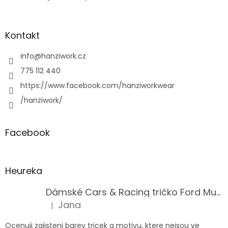
Kontakt
info
@
hanziwork.cz
775 112 440
https://www.facebook.com/hanziworkwear
/hanziwork/
Facebook
Heureka
Dámské Cars & Racing tričko Ford Mustang 5. generace
Jana
|
Hodnocení produktu je 5 z 5 hvězdiček.
Ocenuji zajisteni barev tricek a motivu, ktere nejsou ve