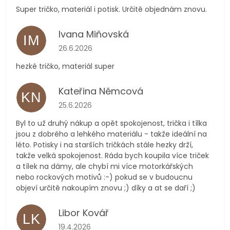
Super tričko, materiál i potisk. Určitě objednám znovu.
Ivana Miňovská
IM
Hodnocení obchodu je 5 z 5 hvězdiček.
26.6.2026
hezké tričko, materiál super
Kateřina Němcová
KN
Hodnocení obchodu je 5 z 5 hvězdiček.
25.6.2026
Byl to už druhý nákup a opět spokojenost, trička i tílka
jsou z dobrého a lehkého materiálu - takže ideální na
léto. Potisky i na starších tričkách stále hezky drží,
takže velká spokojenost. Ráda bych koupila více triček
a tílek na dámy, ale chybí mi více motorkářských
nebo rockových motivů :-) pokud se v budoucnu
objeví určitě nakoupím znovu ;) díky a at se daří ;)
Libor Kovář
LK
Hodnocení obchodu je 5 z 5 hvězdiček.
19.4.2026