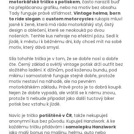
motorkářské tričko s potiskem
, často narazíš buď
na přeplácanou grafiku, nebo na motiv bez obsahu.
Tady funguje právě střídmost.
Vintage helma
,
born
to ride slogan
a
custom motorcycles
rukopis mluví
jasně k ženě, která má ráda motorkářský styl, čistý
design a oblečení, které se neokouká po dvou
nošeních. Tenhle kus nehraje na efektní pózu. Sedí k
jízdě, k městu i k běžnému dni, kdy chceš mít na sobě
motiv, který dává smysl.
Síla tohohle trička je v tom, že se dobře nosí a dobře
čte. Černý základ a světlý vintage potisk drží outfit bez
složitého ladění. K džínům, pod koženou bundu, pod
mikinu i samostatně funguje stejně dobře, protože
motiv nestaví na náhodě, ale na pevném
motorkářském základu. Právě proto je to dobrá koupě.
Nejen že dobře vypadá, ale vrátíš se k němu znovu,
protože ti nebude připadat jako další tuctový biker
potisk bez vztahu k jízdě.
Navíc je tričko
potištěné v ČR
, takže nekupuješ
anonymní kus bez původu. Kupuješ Hanziwork. A ke
každému tričku přidávám i
samolepku Hanziwork
jako malý bonus na mašinu, helmu, auto nebo