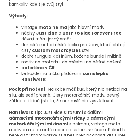
kamkoliv, kde žije tvůj styl.
Výhody:
vintage
moto helma
jako hlavní motiv
nápisy
Just Ride
a
Born to Ride Forever Free
dávají tričku jasný směr
dámské motorkářské tričko pro ženy, které chtějí
čistý
custom motorcycles
styl
dobře funguje k džínům, kožené bundě i mikině
motiv na motorku, do města i na běžné nošení
potištěno v ČR
ke každému tričku přidávám
samolepku
Hanziwork
Pocit při nošení:
Na sobě máš kus, který nic netlačí na
sílu, ale sedí přesně. Čistý motorkářský motiv, pevný
základ a klidná jistota, že nemusíš nic vysvětlovat.
Hanziwork tip:
Just Ride si rozumí s dalšími
dámskými motorkářskými tričky
a
dámskými
motorkářskými mikinami
s helmou, vintage moto
motivem nebo café racer a custom směrem. Pokud tě
bere čistý motorkářský styl bez přeplácanosti, drž tuhle