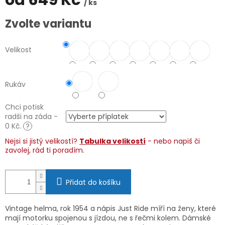
od
649 Kč
/ ks
Měrná
Zvolte variantu
cena:
Velikost
Rukáv
Chci potisk
radši na záda -
0 Kč.
?
Nejsi si jistý velikostí?
Tabulka velikostí
- nebo napiš či
zavolej, rád ti poradím.
Přidat do košíku
Vintage helma, rok 1954 a nápis Just Ride míří na ženy, které
mají motorku spojenou s jízdou, ne s řečmi kolem. Dámské