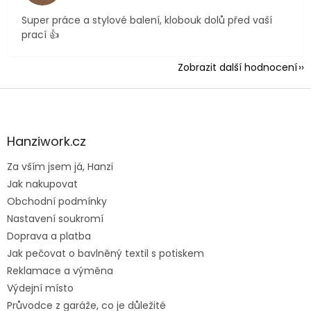
Super práce a stylové balení, klobouk dolů před vaší
prací 👍
Zobrazit další hodnocení
Z
á
p
a
Hanziwork.cz
t
Za vším jsem já, Hanzi
í
Jak nakupovat
Obchodní podmínky
Nastavení soukromí
Doprava a platba
Jak pečovat o bavlněný textil s potiskem
Reklamace a výměna
Výdejní místo
Průvodce z garáže, co je důležité