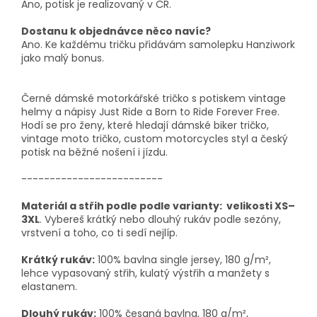
Ano, potisk je realizovaný v ČR.
Dostanu k objednávce něco navíc?
Ano. Ke každému tričku přidávám samolepku Hanziwork
jako malý bonus.
Černé dámské motorkářské tričko s potiskem vintage
helmy a nápisy Just Ride a Born to Ride Forever Free.
Hodí se pro ženy, které hledají dámské biker tričko,
vintage moto tričko, custom motorcycles styl a český
potisk na běžné nošení i jízdu.
-------------------------
Materiál a střih podle podle varianty: velikosti XS–
3XL
. Vybereš krátký nebo dlouhý rukáv podle sezóny,
vrstvení a toho, co ti sedí nejlíp.
Krátký rukáv:
100% bavlna single jersey, 180 g/m²,
lehce vypasovaný střih, kulatý výstřih a manžety s
elastanem.
Dlouhý rukáv:
100% česaná bavlna, 180 g/m²,