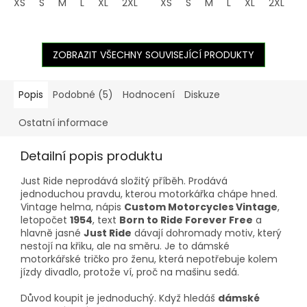
XS
S
M
L
XL
2XL
3XL
XS
4XL
S
M
5XL
L
XL
2XL
3
ZOBRAZIT VŠECHNY SOUVISEJÍCÍ PRODUKTY
Popis
Podobné (5)
Hodnocení
Diskuze
Ostatní informace
Detailní popis produktu
Just Ride neprodává složitý příběh. Prodává
jednoduchou pravdu, kterou motorkářka chápe hned.
Vintage helma, nápis
Custom Motorcycles Vintage
,
letopočet
1954
, text
Born to Ride Forever Free
a
hlavně jasné
Just Ride
dávají dohromady motiv, který
nestojí na křiku, ale na směru. Je to dámské
motorkářské tričko pro ženu, která nepotřebuje kolem
jízdy divadlo, protože ví, proč na mašinu sedá.
Důvod koupit je jednoduchý. Když hledáš
dámské