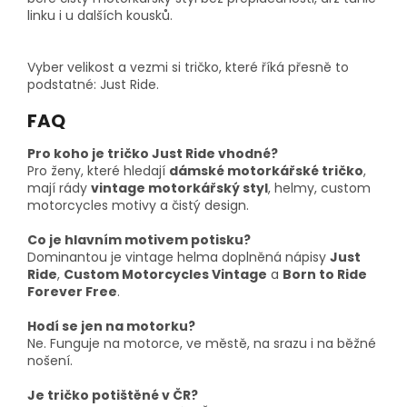
linku i u dalších kousků.
Vyber velikost a vezmi si tričko, které říká přesně to
podstatné: Just Ride.
FAQ
Pro koho je tričko Just Ride vhodné?
Pro ženy, které hledají
dámské motorkářské tričko
,
mají rády
vintage motorkářský styl
, helmy, custom
motorcycles motivy a čistý design.
Co je hlavním motivem potisku?
Dominantou je vintage helma doplněná nápisy
Just
Ride
,
Custom Motorcycles Vintage
a
Born to Ride
Forever Free
.
Hodí se jen na motorku?
Ne. Funguje na motorce, ve městě, na srazu i na běžné
nošení.
Je tričko potištěné v ČR?