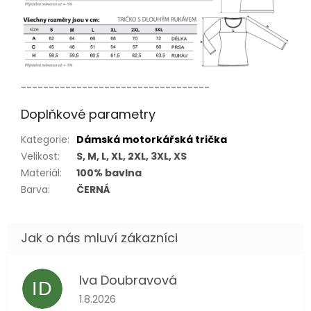
----------------------------------
Doplňkové parametry
Kategorie
:
Dámská motorkářská trička
Velikost
:
S, M, L, XL, 2XL, 3XL, XS
Materiál
:
100% bavlna
Barva
:
ČERNÁ
Iva Doubravová
ID
Hodnocení obchodu je 5 z 5 hvězdiček.
1.8.2026