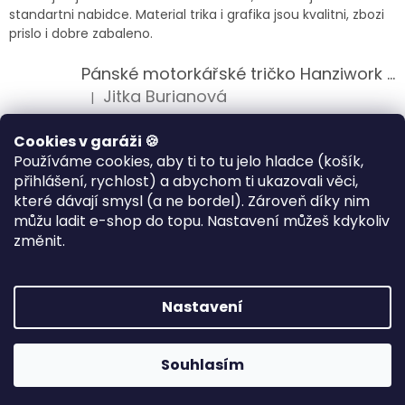
standartni nabidce. Material trika i grafika jsou kvalitni, zbozi
prislo i dobre zabaleno.
Pánské motorkářské tričko Hanziwork Custom Bobber
Jitka Burianová
|
Hodnocení produktu je 5 z 5 hvězdiček.
Splnil očekávání na jedničku
Cookies v garáži 🍪
Používáme cookies, aby ti to tu jelo hladce (košík,
Pánské motorkářské tričko Royal Enfield 350cc
přihlášení, rychlost) a abychom ti ukazovali věci,
Klára Musilová
|
které dávají smysl (a ne bordel). Zároveň díky nim
Hodnocení produktu je 5 z 5 hvězdiček.
můžu ladit e-shop do topu. Nastavení můžeš kdykoliv
Jsem velice spokojena, velmi kvalitni zbozi.
změnit.
Vytvořil Shoptet
Nastavení
Copyright 2026
HANZIWORK
. Všechna práva vyhrazena.
Souhlasím