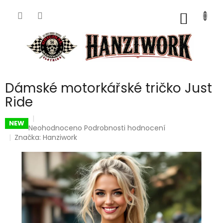
Přejít
na
NÁKUP
obsah
KOŠÍK
Dámské motorkářské tričko Just
Ride
NEW
Průměrné
Neohodnoceno
Podrobnosti hodnocení
hodnocení
Značka:
Hanziwork
produktu
je
0,0
z
5
hvězdiček.