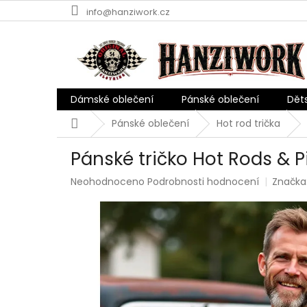
Přejít
info@hanziwork.cz
na
obsah
Dámské oblečení
Pánské oblečení
Dět
Domů
Pánské oblečení
Hot rod trička
Pánské tričko Hot Rods & P
Průměrné
Neohodnoceno
Podrobnosti hodnocení
Značka
hodnocení
produktu
je
0,0
z
5
hvězdiček.