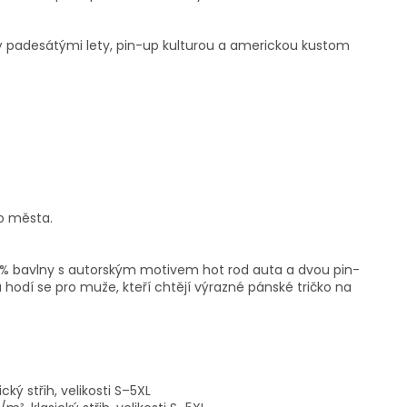
ný padesátými lety, pin-up kulturou a americkou kustom
do města.
00% bavlny s autorským motivem hot rod auta a dvou pin-
a hodí se pro muže, kteří chtějí výrazné pánské tričko na
cký střih, velikosti S–5XL