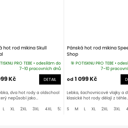
 hot rod mikina Skull
Pánská hot rod mikina Spe
al
Shop
TISKNU PRO TEBE • odesílám do
🎯 POTISKNU PRO TEBE • odes
7–10 pracovních dnů
7–10 pracovn
099 Kč
1 099 Kč
od
DETAIL
D
ebka, dva hot rody a oldschool
Lebka, šachovnicové vlajky a 
terý nepůsobí jako...
klasické hot rody dělají z téhle..
L
XL
2XL
3XL
4XL
5XL
S
M
L
XL
2XL
3XL