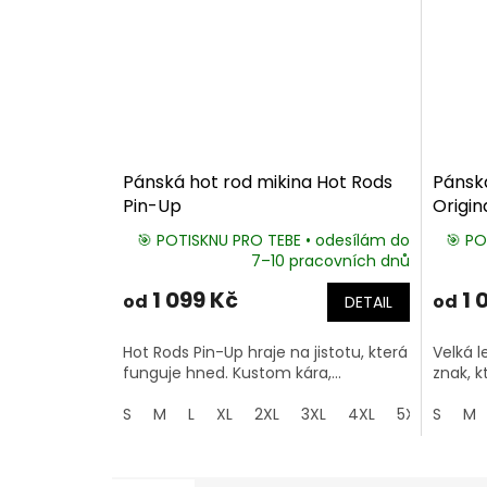
Pánská hot rod mikina Hot Rods
Pánská
Pin-Up
Origin
🎯 POTISKNU PRO TEBE • odesílám do
🎯 PO
7–10 pracovních dnů
1 099 Kč
1 
od
od
DETAIL
Hot Rods Pin-Up hraje na jistotu, která
Velká l
funguje hned. Kustom kára,...
znak, k
S
M
L
XL
2XL
3XL
4XL
5XL
S
M