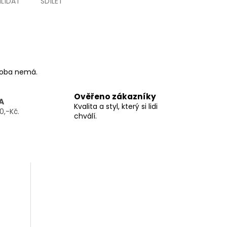
HLÍDAT
SDÍLET
ýroba nemá.
Ověřeno zákazníky
A
Kvalita a styl, který si lidi
0,-Kč.
chválí.