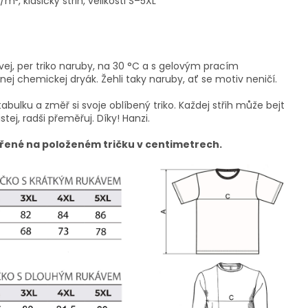
², klasický střih, velikosti S–5XL
vej, per triko naruby, na 30 °C a s gelovým pracím
ej chemickej dryák. Žehli taky naruby, ať se motiv neničí.
tabulku a změř si svoje oblíbený triko. Každej střih může bejt
istej, radši přeměřuj. Díky! Hanzi.
řené na položeném tričku v centimetrech.