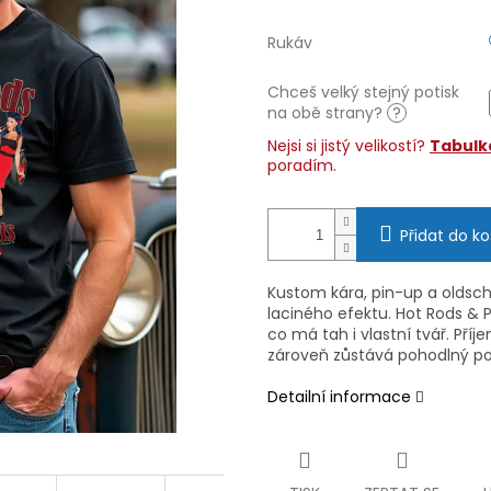
Rukáv
Chceš velký stejný potisk
na obě strany?
?
Nejsi si jistý velikostí?
Tabulka
poradím.
Přidat do ko
Kustom kára, pin-up a oldsc
laciného efektu. Hot Rods & Pi
co má tah i vlastní tvář. Př
zároveň zůstává pohodlný p
Detailní informace