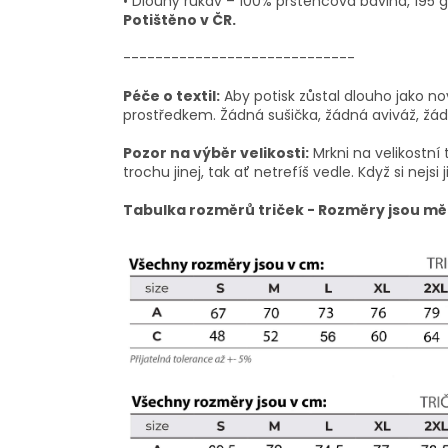
• Dlouhý rukáv – 100% prstencová bavlna, 195 g/m
Potištěno v ČR.
-----------------------------
Péče o textil:
Aby potisk zůstal dlouho jako no
prostředkem. Žádná sušička, žádná aviváž, žádn
Pozor na výběr velikosti:
Mrkni na velikostní 
trochu jinej, tak ať netrefíš vedle. Když si nejsi j
Tabulka rozměrů triček - Rozměry jsou mě