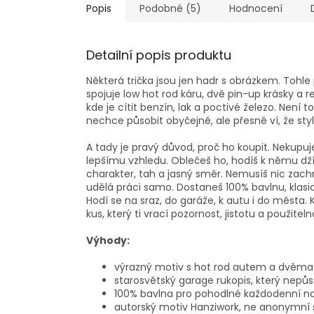
Popis
Podobné (5)
Hodnocení
Detailní popis produktu
Některá trička jsou jen hadr s obrázkem. Tohl
spojuje low hot rod káru, dvě pin-up krásky a r
kde je cítit benzín, lak a poctivé železo. Není t
nechce působit obyčejně, ale přesně ví, že styl 
A tady je pravý důvod, proč ho koupit. Nekupuje
lepšímu vzhledu. Oblečeš ho, hodíš k němu dž
charakter, tah a jasný směr. Nemusíš nic zachra
udělá práci samo. Dostaneš 100% bavlnu, klasic
Hodí se na sraz, do garáže, k autu i do města. 
kus, který ti vrací pozornost, jistotu a použit
Výhody:
výrazný motiv s hot rod autem a dvěma p
starosvětský garage rukopis, který nepůs
100% bavlna pro pohodlné každodenní n
autorský motiv Hanziwork, ne anonymní s