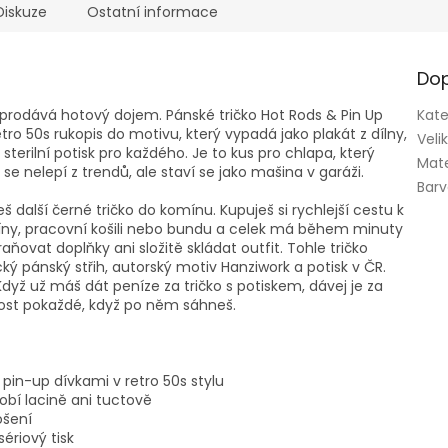
Diskuze
Ostatní informace
Dop
e prodává hotový dojem. Pánské tričko Hot Rods & Pin Up
Kate
etro 50s rukopis do motivu, který vypadá jako plakát z dílny,
Veli
o sterilní potisk pro každého. Je to kus pro chlapa, který
Mate
se nelepí z trendů, ale staví se jako mašina v garáži.
Bar
š další černé tričko do komínu. Kupuješ si rychlejší cestu k
íny, pracovní košili nebo bundu a celek má během minuty
ňovat doplňky ani složitě skládat outfit. Tohle tričko
ký pánský střih, autorský motiv Hanziwork a potisk v ČR.
Když už máš dát peníze za tričko s potiskem, dávej je za
elnost pokaždé, když po něm sáhneš.
in-up dívkami v retro 50s stylu
obí lacině ani tuctově
ošení
ériový tisk