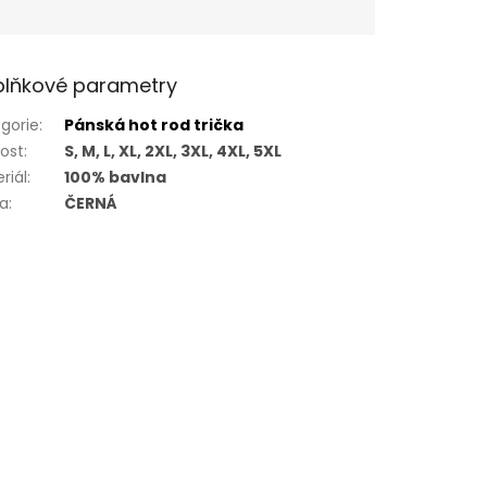
lňkové parametry
gorie
:
Pánská hot rod trička
kost
:
S, M, L, XL, 2XL, 3XL, 4XL, 5XL
riál
:
100% bavlna
va
:
ČERNÁ