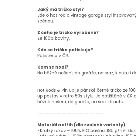
Jaký má tričko styl?
Jde o hot rod a vintage garage styl inspirova
scénou.
Z čeho je tričko vyrobené?
Ze 100% bavlny.
Kde se tričko potiskuje?
Potištěno v ČR.
Kam se hodí?
Na běžné nošení, do garáže, na sraz, k autu i 
Hot Rods & Pin Up je pánské černé tričko ze 1
up postav v retro 50s stylu. Je potištěné v ČR 
běžné nošení, do garáže, na sraz i k autu.
---------------------------
Materiál a střih (dle zvolené varianty):
• Krátký rukáv – 100% BIO bavlna, 180 g/m², klasi