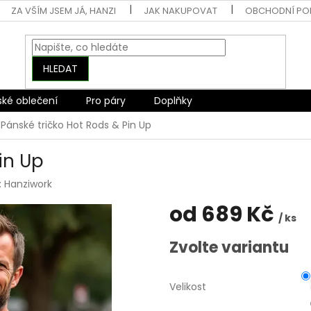
ZA VŠÍM JSEM JÁ, HANZI
JAK NAKUPOVAT
OBCHODNÍ PO
HLEDAT
ské oblečení
Pro páry
Doplňky
Pánské tričko Hot Rods & Pin Up
in Up
:
Hanziwork
od
689 Kč
/ ks
Měrná
Zvolte variantu
cena:
Velikost