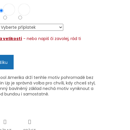
 velikostí
- nebo napiš či zavolej, rád ti
šíku
hool Amerika drží tenhle motiv pohromadě bez
n Up je správná volba pro chvíli, kdy chceš styl,
íjemný bavlněný základ nechá motiv vyniknout a
od bundou i samostatně.