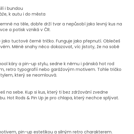
ilí i bundou
áže, k autu i do města
říjemné na těle, dobře drží tvar a nepůsobí jako levný kus na
vce a potisk vzniká v ČR.
 jako tuctové černé tričko. Funguje jako přepnutí. Oblečeš
po tvém. Méně snahy něco dokazovat, víc jistoty, že na sobě
school káry a pin-up stylu, sedne k němu i pánská hot rod
em, retro typografií nebo garážovým motivem. Tohle tričko
stylem, který se neomlouvá.
ješ na sebe. Kup si kus, který ti bez zdržování zvedne
u. Hot Rods & Pin Up je pro chlapa, který nechce splývat.
 motivem, pin-up estetikou a silným retro charakterem.