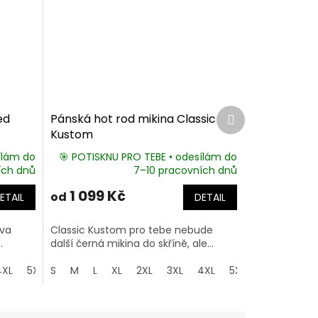
Další
ed
Pánská hot rod mikina Classic
produkt
Kustom
ílám do
🎯 POTISKNU PRO TEBE • odesílám do
ích dnů
7–10 pracovních dnů
1 099 Kč
od
ETAIL
DETAIL
dva
Classic Kustom pro tebe nebude
.
další černá mikina do skříně, ale...
4XL
5XL
S
M
L
XL
2XL
3XL
4XL
5XL