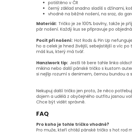
potištěno v ČR
černý základ snadno sladíš s džínami, koš
vhodné na běžné nošení, na sraz, do gar
Materiál:
Tričko je ze 100% bavlny, takže je p
pár nošení. Každý kus se připravuje po objedná
Pocit při nošení:
Hot Rods & Pin Up nefunguje
ho a celek je hned živější, sebejistější a víc 
máš kus, který má tvář.
Hanziwork tip:
Jestli tě bere tahle linka old
mikina nebo další pánské tričko s kustom aut
si nejlíp rozumí s denimem, černou bundou a 
Nekupuj další tričko jen proto, že něco potřebu
dojem a udělá z obyčejného outfitu jasnou volb
Chce být vidět správně.
FAQ
Pro koho je tohle tričko vhodné?
Pro muže, kteří chtějí pánské tričko s hot rod