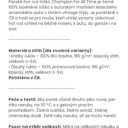
Pánské hot rod tričko Champion For All Time je černé
100% bavlněné tričko s autorským motivem klasického
amerického auta v čistém vintage stylu. Je potištěné v
ČR a hodí se pro muže, kteří chtějí výrazný oldschool
hot rod vzhled na běžné nošení, k autu, do garáže i na
sraz.
---------------------------
Materiál a střih (dle zvolené varianty):
• Krátký rukáv – 100% BIO bavlna, 180 g/m², klasický střih,
velikosti S–5XL
• Dlouhý rukáv – 100% prstencová bavlna, 195 g/m²,
klasický střih, velikosti S–5XL
Potištěno v ČR.
-----------------------------
Péče o textil:
Aby potisk zůstal dlouho jako novej, per
triko naruby, na 30 °C a s gelovým pracím
prostředkem. Žádná sušička, žádná aviváž, žádnej
chemickej dryák. Žehli taky naruby, ať se motiv neničí.
Pozor na výběr velikosti:
Mrkni na velikostní tabulku a