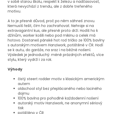
v sobě starou školu, respekt k železu a nadčasovost,
která nevychází z trendu, ale z dobře trefeného
motivu.
A to je přesně důvod, proč po něm sáhneš znovu.
Nemusíš řešit, čím ho zachraňovat. Nehraje si na
extravagantní kus, ale přesně proto drží. Hodíš ho k
džínům, worker košili nebo pod mikinu a celek má
hotovo. Dostaneš pánské hot rod tričko ze 100% bavlny
s autorským motivem Hanziwork, potištěné v ČR. Hodí
se k autu, do garáže, na sraz i na běžné nošení.
Výsledek je jednoduchý: méně prázdných efektů, více
stylu, který vydrží i za rok.
Výhody
čistý steert rodder motiv s klasickým americkým
autem
oldschool styl bez přeplácaného nebo laciného
dojmu
100% bavlna pro pohodlné každodenní nošení
autorský motiv Hanziwork, ne anonymní sériový
tisk
potištěno v ČR