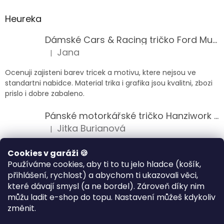
Heureka
Dámské Cars & Racing tričko Ford Mustang 5. generace
Jana
|
Hodnocení produktu je 5 z 5 hvězdiček.
Ocenuji zajisteni barev tricek a motivu, ktere nejsou ve
standartni nabidce. Material trika i grafika jsou kvalitni, zbozi
prislo i dobre zabaleno.
Pánské motorkářské tričko Hanziwork Custom Bobber
Jitka Burianová
|
Hodnocení produktu je 5 z 5 hvězdiček.
Splnil očekávání na jedničku
Cookies v garáži 🍪
Používáme cookies, aby ti to tu jelo hladce (košík,
Pánské motorkářské tričko Royal Enfield 350cc
přihlášení, rychlost) a abychom ti ukazovali věci,
Klára Musilová
|
které dávají smysl (a ne bordel). Zároveň díky nim
Hodnocení produktu je 5 z 5 hvězdiček.
můžu ladit e-shop do topu. Nastavení můžeš kdykoliv
Jsem velice spokojena, velmi kvalitni zbozi.
změnit.