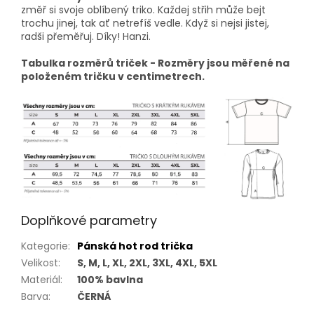
změř si svoje oblíbený triko. Každej střih může bejt
trochu jinej, tak ať netrefíš vedle. Když si nejsi jistej,
radši přeměřuj. Díky! Hanzi.
Tabulka rozměrů triček - Rozměry jsou měřené na
položeném tričku v centimetrech.
Doplňkové parametry
Kategorie
:
Pánská hot rod trička
Velikost
:
S, M, L, XL, 2XL, 3XL, 4XL, 5XL
Materiál
:
100% bavlna
Barva
:
ČERNÁ