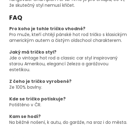
že skutečný styl nemusí křičet.
FAQ
Pro koho je tohle tričko vhodné?
Pro muže, kteří chtějí pánské hot rod tričko s klasickým
americkým autem a čistým oldschool charakterem.
Jaký má tričko styl?
Jde o vintage hot rod a classic car styl inspirovaný
starou Amerikou, elegancí železa a garážovou
estetikou.
Z čeho je tričko vyrobené?
Ze 100% bavlny.
Kde se tričko potiskuje?
Potištěno v ČR.
Kam se hodí?
Na běžné nošení, k autu, do garáže, na sraz i do města.