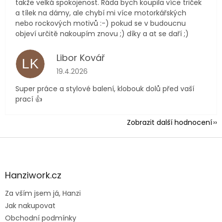
takže velká spokojenost. Ráda bych koupila více triček
a tílek na dámy, ale chybí mi více motorkářských
nebo rockových motivů :-) pokud se v budoucnu
objeví určitě nakoupím znovu ;) díky a at se daří ;)
Libor Kovář
LK
Hodnocení obchodu je 5 z 5 hvězdiček.
19.4.2026
Super práce a stylové balení, klobouk dolů před vaší
prací 👍
Zobrazit další hodnocení
Z
á
p
a
Hanziwork.cz
t
Za vším jsem já, Hanzi
í
Jak nakupovat
Obchodní podmínky