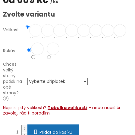
od
689 Kč
/ ks
Měrná
Zvolte variantu
cena:
Velikost
Rukáv
Chceš
velký
stejný
potisk na
obě
strany?
?
Nejsi si jistý velikostí?
Tabulka velikostí
- nebo napiš či
zavolej, rád ti poradím.
Přidat do košíku