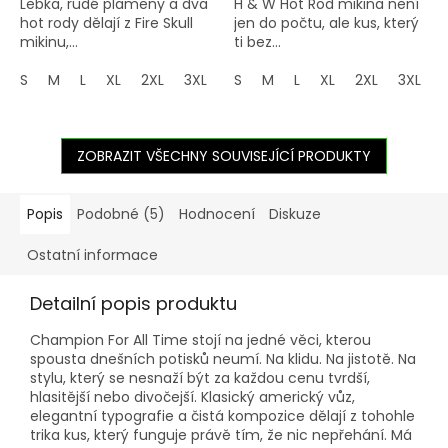
Lebka, rudé plameny a dva
H & W Hot Rod mikina není
hot rody dělají z Fire Skull
jen do počtu, ale kus, který
mikinu,...
ti bez...
S
M
L
XL
2XL
3XL
4XL
S
M
5XL
L
XL
2XL
3XL
ZOBRAZIT VŠECHNY SOUVISEJÍCÍ PRODUKTY
Popis
Podobné (5)
Hodnocení
Diskuze
Ostatní informace
Detailní popis produktu
Champion For All Time stojí na jedné věci, kterou
spousta dnešních potisků neumí. Na klidu. Na jistotě. Na
stylu, který se nesnaží být za každou cenu tvrdší,
hlasitější nebo divočejší. Klasický americký vůz,
elegantní typografie a čistá kompozice dělají z tohohle
trika kus, který funguje právě tím, že nic nepřehání. Má