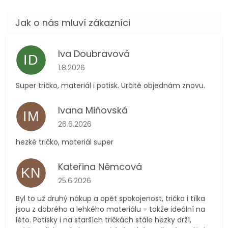
Iva Doubravová
ID
Hodnocení obchodu je 5 z 5 hvězdiček.
1.8.2026
Super tričko, materiál i potisk. Určitě objednám znovu.
Ivana Miňovská
IM
Hodnocení obchodu je 5 z 5 hvězdiček.
26.6.2026
hezké tričko, materiál super
Kateřina Němcová
KN
Hodnocení obchodu je 5 z 5 hvězdiček.
25.6.2026
Byl to už druhý nákup a opět spokojenost, trička i tílka
jsou z dobrého a lehkého materiálu - takže ideální na
léto. Potisky i na starších tričkách stále hezky drží,