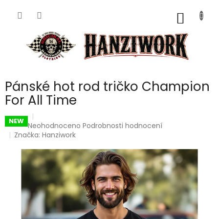
Přejít
na
NÁKUP
obsah
KOŠÍK
Pánské hot rod tričko Champion
For All Time
NEW
Průměrné
Neohodnoceno
Podrobnosti hodnocení
hodnocení
Značka:
Hanziwork
produktu
je
0,0
z
5
hvězdiček.