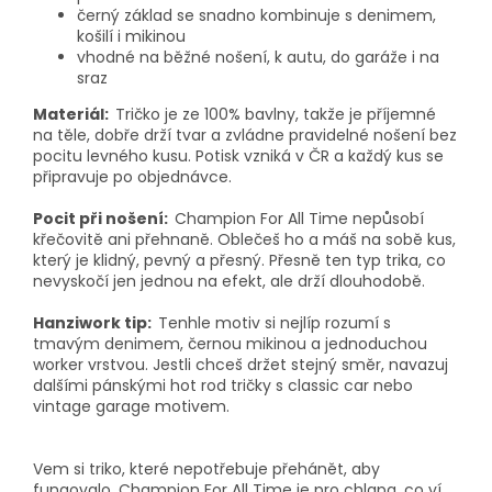
černý základ se snadno kombinuje s denimem,
košilí i mikinou
vhodné na běžné nošení, k autu, do garáže i na
sraz
Materiál:
Tričko je ze 100% bavlny, takže je příjemné
na těle, dobře drží tvar a zvládne pravidelné nošení bez
pocitu levného kusu. Potisk vzniká v ČR a každý kus se
připravuje po objednávce.
Pocit při nošení:
Champion For All Time nepůsobí
křečovitě ani přehnaně. Oblečeš ho a máš na sobě kus,
který je klidný, pevný a přesný. Přesně ten typ trika, co
nevyskočí jen jednou na efekt, ale drží dlouhodobě.
Hanziwork tip:
Tenhle motiv si nejlíp rozumí s
tmavým denimem, černou mikinou a jednoduchou
worker vrstvou. Jestli chceš držet stejný směr, navazuj
dalšími pánskými hot rod tričky s classic car nebo
vintage garage motivem.
Vem si triko, které nepotřebuje přehánět, aby
fungovalo. Champion For All Time je pro chlapa, co ví,