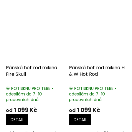
Pánská hot rod mikina
Pánská hot rod mikina H
Fire Skull
& W Hot Rod
🎯 POTISKNU PRO TEBE •
🎯 POTISKNU PRO TEBE •
odesílám do 7–10
odesílám do 7–10
pracovních dnů
pracovních dnů
1 099 Kč
1 099 Kč
od
od
DETAIL
DETAIL