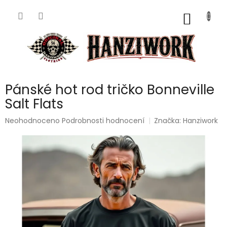
Přejít
na
NÁKUP
obsah
KOŠÍK
Pánské hot rod tričko Bonneville
Salt Flats
Průměrné
Neohodnoceno
Podrobnosti hodnocení
Značka:
Hanziwork
hodnocení
produktu
je
0,0
z
5
hvězdiček.