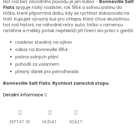
Hot rod bez závodního původu je jen kulisa –
Bonneville Salt
Flats
spojuje nízký roadster, rok 1954 a solnou patinu do
trička, které připomíná dobu, kdy se rychlost dokazovala na
trati. Kupuješ výrazný kus pro chlapa, který chce skutečnou
hot rod historii, ne náhodné retro auto; tričko v ramenou
netáhne a měkký potisk nepřekáží při řízení ani práci v garáži.
roadster stavěný na výkon
odkaz na Bonneville 1954
patina solných plání
pohodlí za volantem
přesný dárek pro petrolheada
Bonneville Salt Flats. Rychlost zanechá stopu.
Detailní informace
ZEPTAT SE
HLÍDAT
SDÍLET