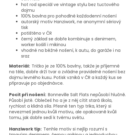
hot rod speciál ve vintage stylu bez tuctového
dojmu
100% bavlna pro pohodlné každodenní nošení
autorský motiv Hanziwork, ne anonymní sériový
tisk
potištěno v ČR
černý základ se dobře kombinuje s denimem,
worker košilí i mikinou
vhodné na běžné nošení, k autu, do garáže i na
sraz
Materiál:
Tričko je ze 100% bavlny, takže je příjemné
na těle, dobře drží tvar a zvládne pravidelné nošení bez
dojmu levného kusu. Potisk vzniká v ČR a každý kus se
připravuje po objednávce.
Pocit při nošení:
Bonneville Salt Flats nepůsobí hlučně.
Působí jistě. Oblečeš ho a je z něj cítit stará škola,
rychlost a klidná síla. Přesně ten typ trika, který si
nevezmeš jednou kvůli motivu, ale opakovaně kvůli
tomu, jak dobře sedí k tvému světu.
Hanziwork tip:
Tenhle motiv si nejlíp rozumí s
tmavým denimem, černou mikinou a jednoduchou