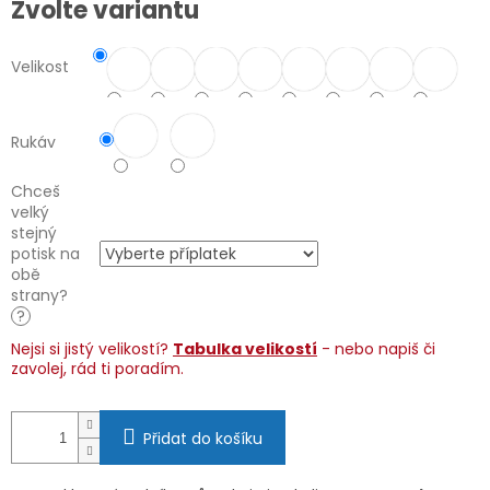
Zvolte variantu
cena:
Velikost
Rukáv
Chceš
velký
stejný
potisk na
obě
strany?
?
Nejsi si jistý velikostí?
Tabulka velikostí
- nebo napiš či
zavolej, rád ti poradím.
Přidat do košíku