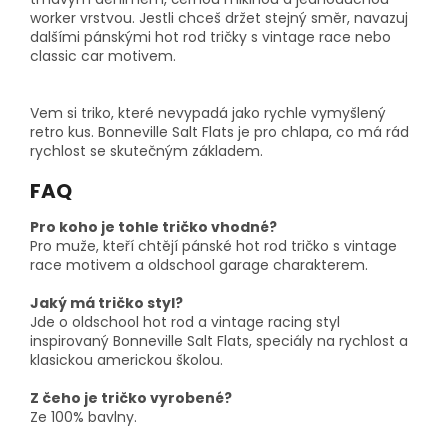
worker vrstvou. Jestli chceš držet stejný směr, navazuj
dalšími pánskými hot rod tričky s vintage race nebo
classic car motivem.
Vem si triko, které nevypadá jako rychle vymyšlený
retro kus. Bonneville Salt Flats je pro chlapa, co má rád
rychlost se skutečným základem.
FAQ
Pro koho je tohle tričko vhodné?
Pro muže, kteří chtějí pánské hot rod tričko s vintage
race motivem a oldschool garage charakterem.
Jaký má tričko styl?
Jde o oldschool hot rod a vintage racing styl
inspirovaný Bonneville Salt Flats, speciály na rychlost a
klasickou americkou školou.
Z čeho je tričko vyrobené?
Ze 100% bavlny.