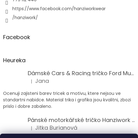
https://www.facebook.com/hanziworkwear
/hanziwork/
Facebook
Heureka
Dámské Cars & Racing tričko Ford Mustang 5. generace
Jana
|
Hodnocení produktu je 5 z 5 hvězdiček.
Ocenuji zajisteni barev tricek a motivu, ktere nejsou ve
standartni nabidce. Material trika i grafika jsou kvalitni, zbozi
prislo i dobre zabaleno.
Pánské motorkářské tričko Hanziwork Custom Bobber
Jitka Burianová
|
Hodnocení produktu je 5 z 5 hvězdiček.