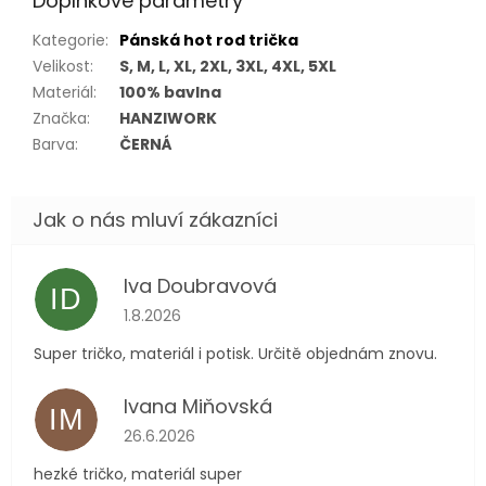
Doplňkové parametry
Kategorie
:
Pánská hot rod trička
Velikost
:
S, M, L, XL, 2XL, 3XL, 4XL, 5XL
Materiál
:
100% bavlna
Značka
:
HANZIWORK
Barva
:
ČERNÁ
Iva Doubravová
ID
Hodnocení obchodu je 5 z 5 hvězdiček.
1.8.2026
Super tričko, materiál i potisk. Určitě objednám znovu.
Ivana Miňovská
IM
Hodnocení obchodu je 5 z 5 hvězdiček.
26.6.2026
hezké tričko, materiál super