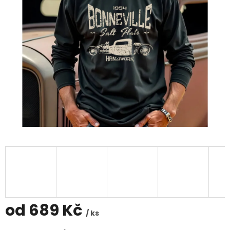
od
689 Kč
/ ks
Měrná