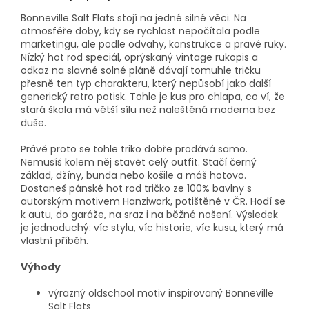
Bonneville Salt Flats stojí na jedné silné věci. Na
atmosféře doby, kdy se rychlost nepočítala podle
marketingu, ale podle odvahy, konstrukce a pravé ruky.
Nízký hot rod speciál, oprýskaný vintage rukopis a
odkaz na slavné solné pláně dávají tomuhle tričku
přesně ten typ charakteru, který nepůsobí jako další
generický retro potisk. Tohle je kus pro chlapa, co ví, že
stará škola má větší sílu než naleštěná moderna bez
duše.
Právě proto se tohle triko dobře prodává samo.
Nemusíš kolem něj stavět celý outfit. Stačí černý
základ, džíny, bunda nebo košile a máš hotovo.
Dostaneš pánské hot rod tričko ze 100% bavlny s
autorským motivem Hanziwork, potištěné v ČR. Hodí se
k autu, do garáže, na sraz i na běžné nošení. Výsledek
je jednoduchý: víc stylu, víc historie, víc kusu, který má
vlastní příběh.
Výhody
výrazný oldschool motiv inspirovaný Bonneville
Salt Flats