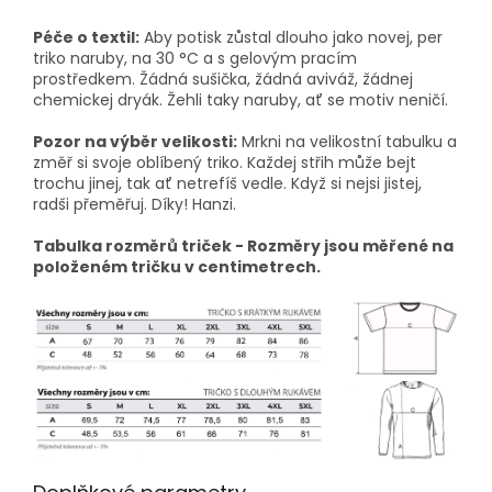
Péče o textil:
Aby potisk zůstal dlouho jako novej, per
triko naruby, na 30 °C a s gelovým pracím
prostředkem. Žádná sušička, žádná aviváž, žádnej
chemickej dryák. Žehli taky naruby, ať se motiv neničí.
Pozor na výběr velikosti:
Mrkni na velikostní tabulku a
změř si svoje oblíbený triko. Každej střih může bejt
trochu jinej, tak ať netrefíš vedle. Když si nejsi jistej,
radši přeměřuj. Díky! Hanzi.
Tabulka rozměrů triček - Rozměry jsou měřené na
položeném tričku v centimetrech.