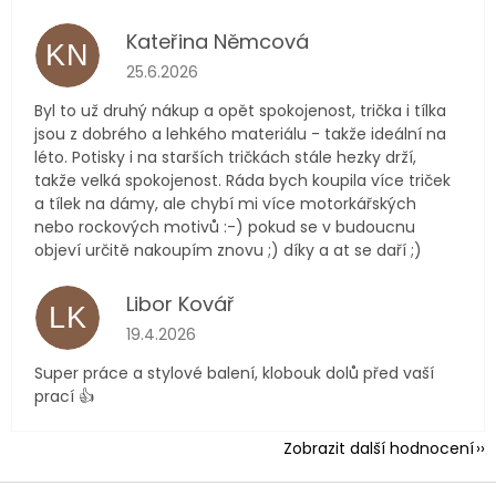
Kateřina Němcová
KN
Hodnocení obchodu je 5 z 5 hvězdiček.
25.6.2026
Byl to už druhý nákup a opět spokojenost, trička i tílka
jsou z dobrého a lehkého materiálu - takže ideální na
léto. Potisky i na starších tričkách stále hezky drží,
takže velká spokojenost. Ráda bych koupila více triček
a tílek na dámy, ale chybí mi více motorkářských
nebo rockových motivů :-) pokud se v budoucnu
objeví určitě nakoupím znovu ;) díky a at se daří ;)
Libor Kovář
LK
Hodnocení obchodu je 5 z 5 hvězdiček.
19.4.2026
Super práce a stylové balení, klobouk dolů před vaší
prací 👍
Zobrazit další hodnocení
Z