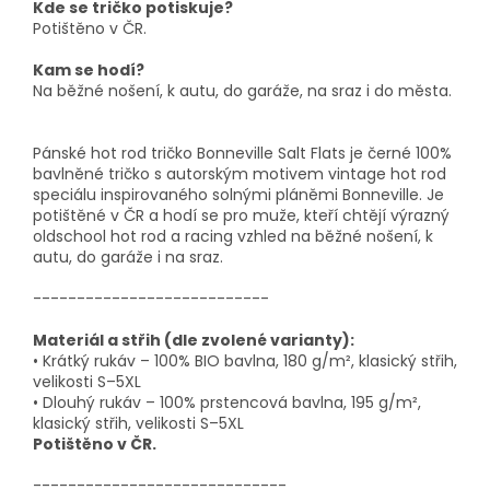
Kde se tričko potiskuje?
Potištěno v ČR.
Kam se hodí?
Na běžné nošení, k autu, do garáže, na sraz i do města.
Pánské hot rod tričko Bonneville Salt Flats je černé 100%
bavlněné tričko s autorským motivem vintage hot rod
speciálu inspirovaného solnými pláněmi Bonneville. Je
potištěné v ČR a hodí se pro muže, kteří chtějí výrazný
oldschool hot rod a racing vzhled na běžné nošení, k
autu, do garáže i na sraz.
---------------------------
Materiál a střih (dle zvolené varianty):
• Krátký rukáv – 100% BIO bavlna, 180 g/m², klasický střih,
velikosti S–5XL
• Dlouhý rukáv – 100% prstencová bavlna, 195 g/m²,
klasický střih, velikosti S–5XL
Potištěno v ČR.
-----------------------------