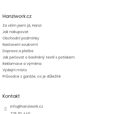
á
p
a
Hanziwork.cz
t
Za vším jsem já, Hanzi
í
Jak nakupovat
Obchodní podmínky
Nastavení soukromí
Doprava a platba
Jak pečovat o bavlněný textil s potiskem
Reklamace a výměna
Výdejní místo
Průvodce z garáže, co je důležité
Kontakt
info
@
hanziwork.cz
775 112 440