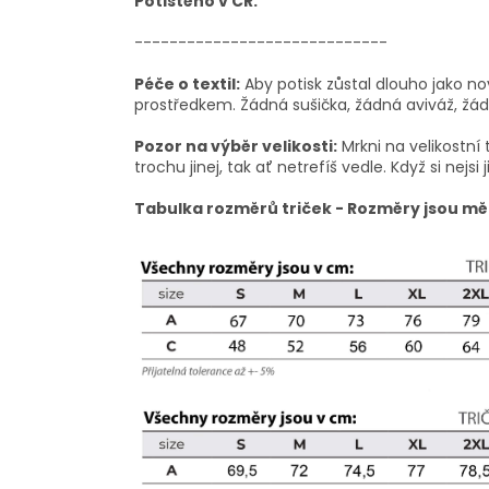
Potištěno v ČR.
-----------------------------
Péče o textil:
Aby potisk zůstal dlouho jako no
prostředkem. Žádná sušička, žádná aviváž, žádn
Pozor na výběr velikosti:
Mrkni na velikostní 
trochu jinej, tak ať netrefíš vedle. Když si nejsi j
Tabulka rozměrů triček - Rozměry jsou mě