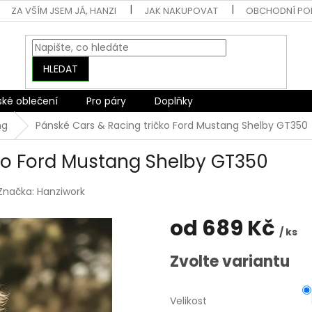
ZA VŠÍM JSEM JÁ, HANZI
JAK NAKUPOVAT
OBCHODNÍ PO
HLEDAT
ské oblečení
Pro páry
Doplňky
ng
Pánské Cars & Racing tričko Ford Mustang Shelby GT350
ko Ford Mustang Shelby GT350
Značka:
Hanziwork
od
689 Kč
/ ks
Měrná
Zvolte variantu
cena:
Velikost