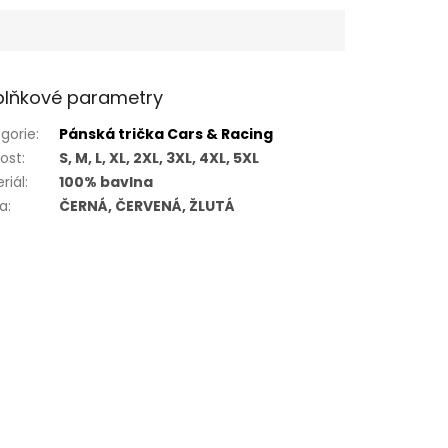
lňkové parametry
gorie
:
Pánská trička Cars & Racing
kost
:
S, M, L, XL, 2XL, 3XL, 4XL, 5XL
riál
:
100% bavlna
va
:
ČERNÁ, ČERVENÁ, ŽLUTÁ