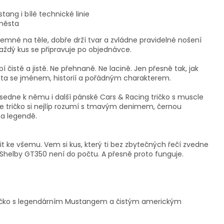
ang i bílé technické linie
 města
říjemné na těle, dobře drží tvar a zvládne pravidelné nošení
každý kus se připravuje po objednávce.
 čistě a jistě. Ne přehnaně. Ne lacině. Jen přesně tak, jak
uta se jménem, historií a pořádným charakterem.
i, sedne k němu i další pánské Cars & Racing tričko s muscle
e tričko si nejlíp rozumí s tmavým denimem, černou
na legendě.
dit ke všemu. Vem si kus, který ti bez zbytečných řečí zvedne
helby GT350 není do počtu. A přesně proto funguje.
 tričko s legendárním Mustangem a čistým americkým