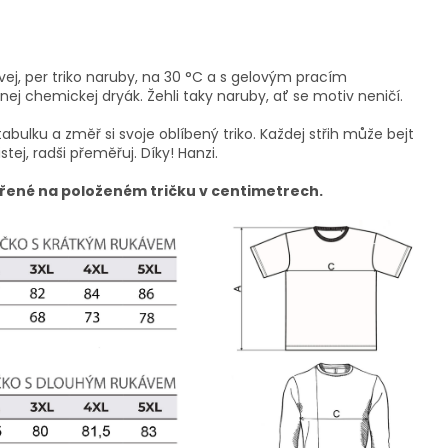
vej, per triko naruby, na 30 °C a s gelovým pracím
ej chemickej dryák. Žehli taky naruby, ať se motiv neničí.
tabulku a změř si svoje oblíbený triko. Každej střih může bejt
istej, radši přeměřuj. Díky! Hanzi.
řené na položeném tričku v centimetrech.