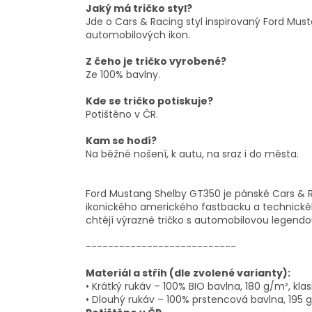
Jaký má tričko styl?
Jde o Cars & Racing styl inspirovaný Ford Must
automobilových ikon.
Z čeho je tričko vyrobené?
Ze 100% bavlny.
Kde se tričko potiskuje?
Potištěno v ČR.
Kam se hodí?
Na běžné nošení, k autu, na sraz i do města.
Ford Mustang Shelby GT350 je pánské Cars & 
ikonického amerického fastbacku a technického
chtějí výrazné tričko s automobilovou legendou
---------------------------
Materiál a střih (dle zvolené varianty):
• Krátký rukáv – 100% BIO bavlna, 180 g/m², klasi
• Dlouhý rukáv – 100% prstencová bavlna, 195 g/m