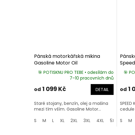
Pánská motorkářská mikina
Pánsk
Gasoline Motor Oil
Speed
🎯 POTISKNU PRO TEBE • odesílám do
🎯 PO
7–10 pracovních dnů
1 099 Kč
1 
od
od
DETAIL
Staré stojany, benzín, olej a mašina
SPEED K
mezi tím vším. Gasoline Motor...
cedule 
S
M
L
XL
2XL
3XL
4XL
5XL
S
M