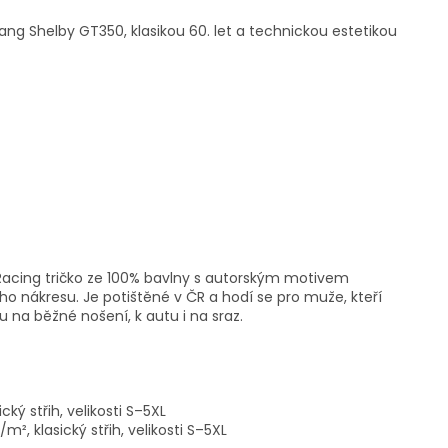
ang Shelby GT350, klasikou 60. let a technickou estetikou
Racing tričko ze 100% bavlny s autorským motivem
 nákresu. Je potištěné v ČR a hodí se pro muže, kteří
 na běžné nošení, k autu i na sraz.
cký střih, velikosti S–5XL
², klasický střih, velikosti S–5XL