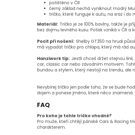
potištěno v ČR
černý základ nechá vyniknout modrý Must
tričko, které funguje k autu, na sraz i do
Materiál:
Tričko je ze 100% bavlny, takže je p
bez dojmu levného kusu. Potisk vzniká v ČR a 
Pocit při nošení:
Shelby GT350 na hrudi působí
má vypadat tričko pro chlapa, který má rád a
Hanziwork tip:
Jestli chceš držet stejnou lini
car, classic car nebo závodním motivem. Tohl
bundou a stylem, který nestojí na trendu, ale 
Nevybírej tričko jen podle toho, že se bude ho
dojem a ponese jméno, které něco znamená. S
FAQ
Pro koho je tohle tričko vhodné?
Pro muže, kteří chtějí pánské Cars & Racing
charakterem.