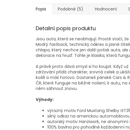
Popis
Podobné (5)
Hodnocení
Detailní popis produktu
Jsou auta, která se neobhajují. Prostě stačí, ž
Modrý fastback, technický nákres a jasně čiteln
chlapa, který nechce jen další potisk auta, a
dekorace na hruď. Tohle je klasika, která funguj
A právě proto dává smysl si ho koupit. Když už si
zdržování přidá charakter, srovná celek a ukáž
košili a máš hotovo. Dostaneš pánské Cars & 
ČR, které funguje na běžné nošení, k autu, na 
něm sáhnout znovu.
Výhody:
výrazný motiv Ford Mustang Shelby GT
silný odkaz na americkou automobilovou
autorský motiv Hanziwork, ne anonymní s
100% bavlna pro pohodlné každodenní n