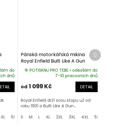
Další
a
Pánská motorkářská mikina
produkt
Royal Enfield Built Like A Gun
ílám do
🎯 POTISKNU PRO TEBE • odesílám do
ích dnů
7–10 pracovních dnů
1 099 Kč
od
ETAIL
DETAIL
ak
Royal Enfield drží svou stopu už od
roku 1901 a Built Like A Gun...
4XL
5XL
S
M
L
XL
2XL
3XL
4XL
5XL