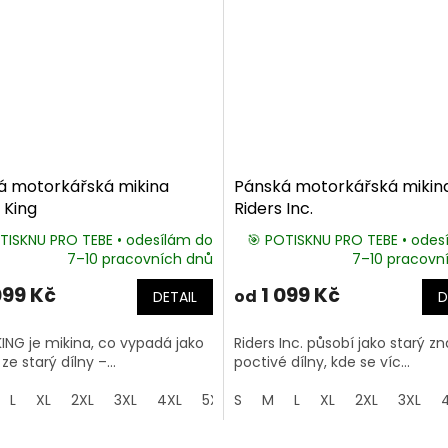
á motorkářská mikina
Pánská motorkářská mikin
 King
Riders Inc.
TISKNU PRO TEBE • odesílám do
🎯 POTISKNU PRO TEBE • odes
7–10 pracovních dnů
7–10 pracovn
099 Kč
1 099 Kč
od
DETAIL
D
ING je mikina, co vypadá jako
Riders Inc. působí jako starý zn
ze starý dílny –...
poctivé dílny, kde se víc...
L
XL
2XL
3XL
4XL
5XL
S
M
L
XL
2XL
3XL