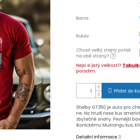
Barva
Rukáv
Chceš velký stejný potisk
na obě strany?
?
Nejsi si jistý velikostí?
Tabulka
poradím.
Přidat do ko
Shelby GT350 je auto pro chl
ne. Na hrudi nese kus americk
zbytečné snahy. Pevnější bav
ikonickému Mustangu kus, kt
Detailní informace