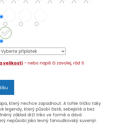
 velikostí
- nebo napiš či zavolej, rád ti
šíku
apa, který nechce zapadnout. A tohle tričko taky
é legendy, který působí čistě, sebejistě a bez
lněný základ drží triko ve formě a dává
erý nepůsobí jako levný fanouškovský suvenýr.