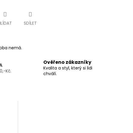
HLÍDAT
SDÍLET
ýroba nemá.
Ověřeno zákazníky
A
Kvalita a styl, který si lidi
0,-Kč.
chválí.