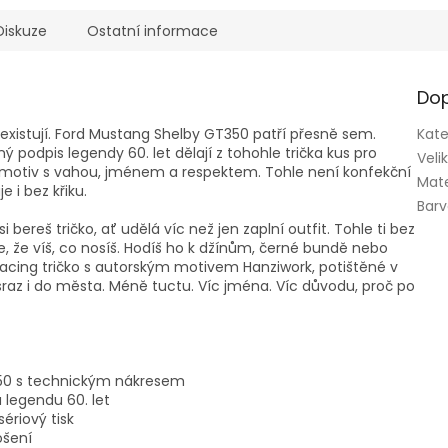
Diskuze
Ostatní informace
Dop
e existují. Ford Mustang Shelby GT350 patří přesně sem.
Kate
ý podpis legendy 60. let dělají z tohohle trička kus pro
Veli
le motiv s vahou, jménem a respektem. Tohle není konfekční
Mate
e i bez křiku.
Bar
 bereš tričko, ať udělá víc než jen zaplní outfit. Tohle ti bez
e, že víš, co nosíš. Hodíš ho k džínům, černé bundě nebo
Racing tričko s autorským motivem Hanziwork, potištěné v
sraz i do města. Méně tuctu. Víc jména. Víc důvodu, proč po
350 s technickým nákresem
 legendu 60. let
ériový tisk
ošení