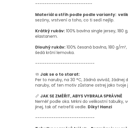
-------------------------
Materiál a střih podle podle varianty: veli
sezóny, vrstvení a toho, co ti sedí nejlíp.
Krátký rukáv:
100% bavlna single jersey, 180 
elastanem.
Dlouhý rukáv:
100% česaná bavlna, 180 g/m², 
šedá krční lemovka.
--------------------------
🧼
Jak se o to starat:
Per to naruby, na 30 °C, žádná aviváž, žádnej dr
naruby, ať ten motiv zůstane ostrej jako tvoje j
📏
JAK SE ZMĚŘIT, ABYS VYBRALA SPRÁVNĚ
Neměř podle oka. Mrkni do velikostní tabulky, v
jinej, tak ať netrefíš vedle.
Díky! Hanzi
--------------------------