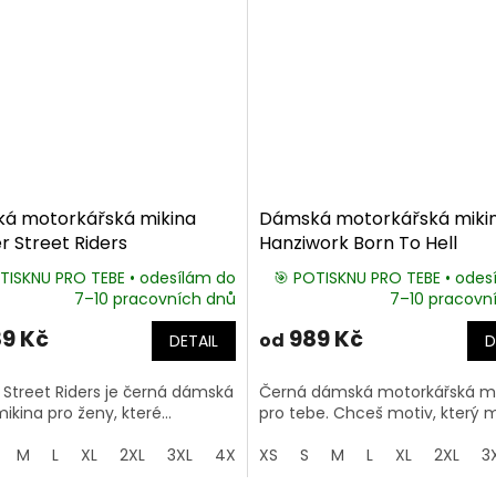
á motorkářská mikina
Dámská motorkářská miki
 Street Riders
Hanziwork Born To Hell
TISKNU PRO TEBE • odesílám do
🎯 POTISKNU PRO TEBE • odes
7–10 pracovních dnů
7–10 pracovn
9 Kč
989 Kč
od
DETAIL
D
 Street Riders je černá dámská
Černá dámská motorkářská mi
kina pro ženy, které...
pro tebe. Chceš motiv, který m
M
L
XL
2XL
3XL
4XL
XS
5XL
S
M
L
XL
2XL
3