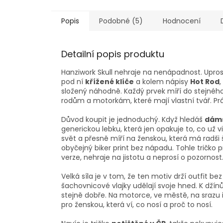
Popis
Podobné (5)
Hodnocení
Detailní popis produktu
Hanziwork Skull nehraje na nenápadnost. Upros
pod ní
křížené klíče
a kolem nápisy
Hot Rod
,
složený náhodně. Každý prvek míří do stejnéh
rodům a motorkám, které mají vlastní tvář. Prá
Důvod koupit je jednoduchý. Když hledáš
dáms
generickou lebku, která jen opakuje to, co už v
svět a přesně míří na ženskou, která má radši 
obyčejný biker print bez nápadu. Tohle tričko
verze, nehraje na jistotu a neprosí o pozornost.
Velká síla je v tom, že ten motiv drží outfit b
šachovnicové vlajky udělají svoje hned. K džín
stejně dobře. Na motorce, ve městě, na srazu i p
pro ženskou, která ví, co nosí a proč to nosí.