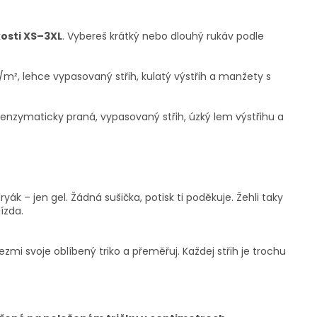
kosti XS–3XL
. Vybereš krátký nebo dlouhý rukáv podle
g/m², lehce vypasovaný střih, kulatý výstřih a manžety s
enzymaticky praná, vypasovaný střih, úzký lem výstřihu a
yák – jen gel. Žádná sušička, potisk ti poděkuje. Žehli taky
ízda.
ezmi svoje oblíbený triko a přeměřuj. Každej střih je trochu