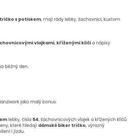
ričko s potiskem
, mají rády lebky, šachovnici, kustom
chovnicovými vlajkami
,
kříženými klíči
a nápisy
na běžný den.
anziwork jako malý bonus.
kem
lebky, čísla
54
, šachovnicových vlajek a křížených klíčů
ženy, které hledají
dámské biker tričko
, výrazný
ení i jízdu.