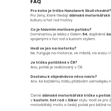
FAQ
Pro koho je tričko Hanziwork Skull vhodné?
Pro ženy, které hledají
dámské motorkářské t
kulturu a hot rod motivy.
Co je hlavním motivem potisku?
Dominantou je lebka s číslem
54
, doplněná
ša
spojenými s hot rod a kustom stylem.
Hodí se jen na motorku?
Ne. Funguje na motorce, ve městě, na srazu i 
Je tričko potištěné v ČR?
Ano, potisk je realizovaný v ČR.
Dostanu k objednávce něco navíc?
Ano. Ke každému tričku přidávám samolepku H
Černé
dámské motorkářské tričko s potis
v
kustom
,
hot rod
a
biker
stylu. Hodí se pro 
motorkářský motiv a český potisk pro běžné noš