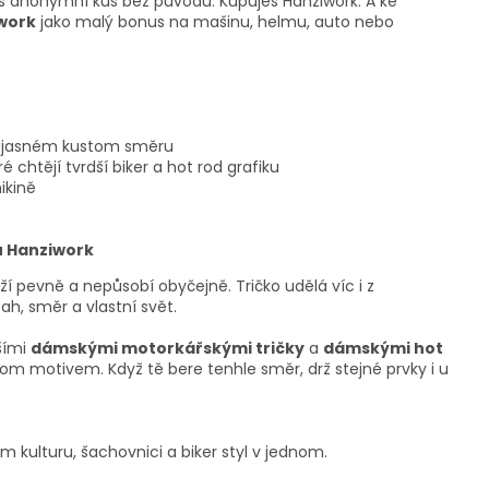
eš anonymní kus bez původu. Kupuješ Hanziwork. A ke
work
jako malý bonus na mašinu, helmu, auto nebo
 jasném kustom směru
 chtějí tvrdší biker a hot rod grafiku
ikině
 Hanziwork
í pevně a nepůsobí obyčejně. Tričko udělá víc i z
h, směr a vlastní svět.
lšími
dámskými motorkářskými tričky
a
dámskými hot
stom motivem. Když tě bere tenhle směr, drž stejné prvky i u
tom kulturu, šachovnici a biker styl v jednom.