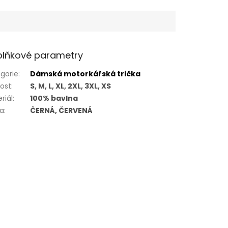
lňkové parametry
gorie
:
Dámská motorkářská trička
kost
:
S, M, L, XL, 2XL, 3XL, XS
riál
:
100% bavlna
va
:
ČERNÁ, ČERVENÁ