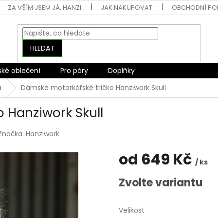
ZA VŠÍM JSEM JÁ, HANZI
JAK NAKUPOVAT
OBCHODNÍ PO
HLEDAT
ské oblečení
Pro páry
Doplňky
a
Dámské motorkářské tričko Hanziwork Skull
 Hanziwork Skull
Značka:
Hanziwork
od
649 Kč
/ ks
Měrná
Zvolte variantu
cena:
Velikost