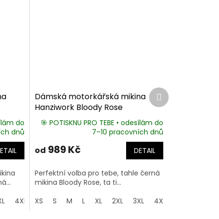
Další
na
Dámská motorkářská mikina
produkt
Hanziwork Bloody Rose
ílám do
🎯 POTISKNU PRO TEBE • odesílám do
ích dnů
7–10 pracovních dnů
989 Kč
od
ETAIL
DETAIL
kina
Perfektní volba pro tebe, tahle černá
á...
mikina Bloody Rose, ta ti...
XL
4XL
XS
5XL
S
M
L
XL
2XL
3XL
4XL
5XL