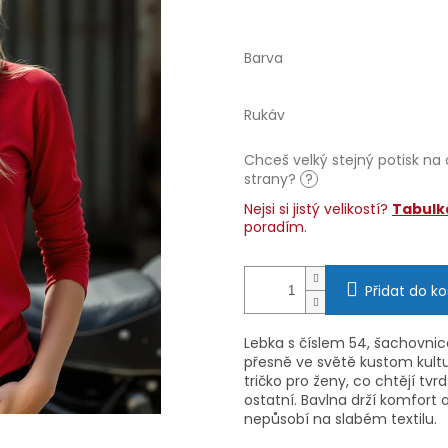
Barva
Rukáv
Chceš velký stejný potisk na
strany?
?
Nejsi si jistý velikostí?
Tabulka
poradím.
Přidat do ko
Lebka s číslem 54, šachovnico
přesně ve světě kustom kultu
tričko pro ženy, co chtějí tvr
ostatní. Bavlna drží komfort 
nepůsobí na slabém textilu.