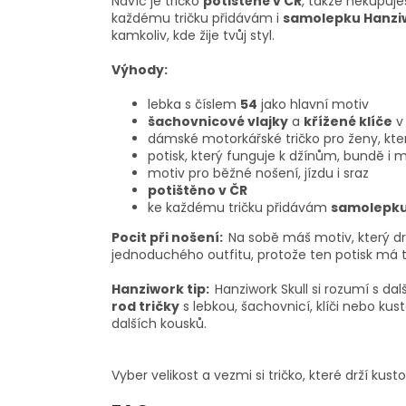
Navíc je tričko
potištěné v ČR
, takže nekupuj
každému tričku přidávám i
samolepku Hanzi
kamkoliv, kde žije tvůj styl.
Výhody:
lebka s číslem
54
jako hlavní motiv
šachovnicové vlajky
a
křížené klíče
v
dámské motorkářské tričko pro ženy, které
potisk, který funguje k džínům, bundě i m
motiv pro běžné nošení, jízdu i sraz
potištěno v ČR
ke každému tričku přidávám
samolepku
Pocit při nošení:
Na sobě máš motiv, který drž
jednoduchého outfitu, protože ten potisk má ta
Hanziwork tip:
Hanziwork Skull si rozumí s da
rod tričky
s lebkou, šachovnicí, klíči nebo ku
dalších kousků.
Vyber velikost a vezmi si tričko, které drží kus