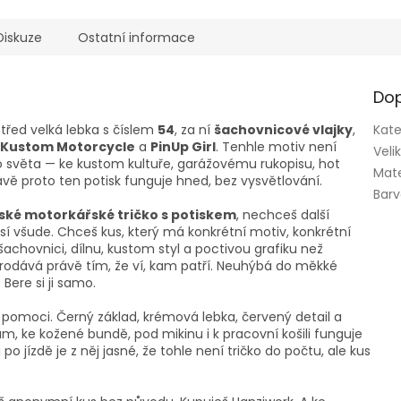
Diskuze
Ostatní informace
Dop
třed velká lebka s číslem
54
, za ní
šachovnicové vlajky
,
Kate
Kustom Motorcycle
a
PinUp Girl
. Tenhle motiv není
Veli
o světa — ke kustom kultuře, garážovému rukopisu, hot
Mate
vě proto ten potisk funguje hned, bez vysvětlování.
Bar
ké motorkářské tričko s potiskem
, nechceš další
isí všude. Chceš kus, který má konkrétní motiv, konkrétní
šachovnici, dílnu, kustom styl a poctivou grafiku než
 prodává právě tím, že ví, kam patří. Neuhýbá do měkké
 Bere si ji samo.
ez pomoci. Černý základ, krémová lebka, červený detail a
ům, ke kožené bundě, pod mikinu i k pracovní košili funguje
o jízdě je z něj jasné, že tohle není tričko do počtu, ale kus