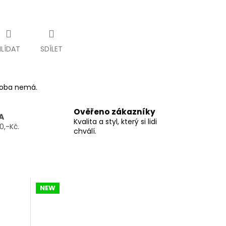
HLÍDAT
SDÍLET
ýroba nemá.
Ověřeno zákazníky
A
Kvalita a styl, který si lidi
0,-Kč.
chválí.
NEW