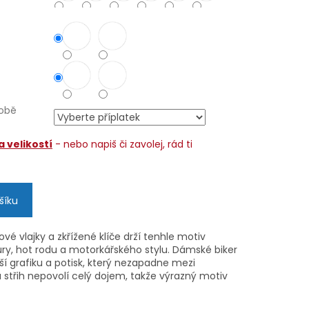
 obě
 velikostí
- nebo napiš či zavolej, rád ti
šíku
vé vlajky a zkřížené klíče drží tenhle motiv
ry, hot rodu a motorkářského stylu. Dámské biker
dší grafiku a potisk, který nezapadne mezi
a střih nepovolí celý dojem, takže výrazný motiv