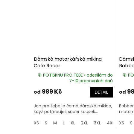
Dámská motorkářská mikina
Dámsk
Cafe Racer
Bobber
🎯 POTISKNU PRO TEBE • odesílám do
🎯 PO
7–10 pracovních dnů
989 Kč
98
od
od
DETAIL
Jen pro tebe je černá dámská mikina,
Bobber
když potřebuješ super kousek...
moto mi
XS
S
M
L
XL
2XL
3XL
4XL
XS
5XL
S