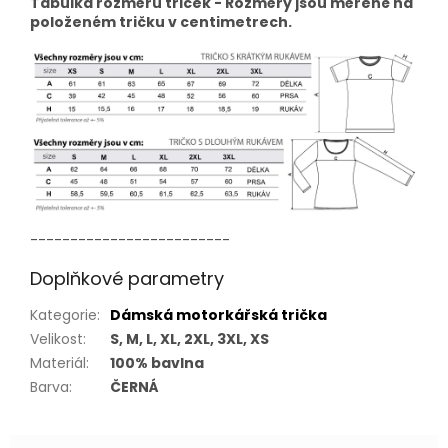
Tabulka rozměrů triček - Rozměry jsou měřené na
položeném tričku v centimetrech.
-------------------------
Doplňkové parametry
Kategorie
:
Dámská motorkářská trička
Velikost
:
S, M, L, XL, 2XL, 3XL, XS
Materiál
:
100% bavlna
Barva
:
ČERNÁ