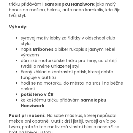
tričku přidávám i
samolepku Hanziwork
jako malý
bonus na mašinu, helmu, auto nebo kamkoliv, kde žije
tvůj styl.
Výhody:
syrovej motiv lebky za řídítky v oldschool club
stylu
nápis
Bribones
a biker rukopis s jasným rebel
výrazem
dámské motorkářské tričko pro ženy, co chtějí
tvrdší a méně uhlazenej styl
černý základ a kontrastní potisk, kterej dobře
funguje v outfitu
hodí se na motorku, do města, na sraz i na běžné
nošení
potištěno v ČR
ke každému tričku přidávám
samolepku
Hanziwork
Pocit při nošení:
Na sobě máš kus, kterej nepůsobí
měkce ani opatrně. Outfit drží jistěji, tvrději a víc po
tvým, protože ten motiv má vlastní hlas a nesnaží se
hrát na líbivou jistotu.