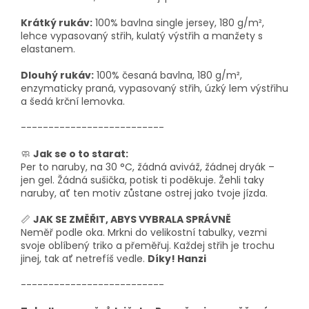
Krátký rukáv:
100% bavlna single jersey, 180 g/m²,
lehce vypasovaný střih, kulatý výstřih a manžety s
elastanem.
Dlouhý rukáv:
100% česaná bavlna, 180 g/m²,
enzymaticky praná, vypasovaný střih, úzký lem výstřihu
a šedá krční lemovka.
--------------------------
🧼
Jak se o to starat:
Per to naruby, na 30 °C, žádná aviváž, žádnej dryák –
jen gel. Žádná sušička, potisk ti poděkuje. Žehli taky
naruby, ať ten motiv zůstane ostrej jako tvoje jízda.
📏
JAK SE ZMĚŘIT, ABYS VYBRALA SPRÁVNĚ
Neměř podle oka. Mrkni do velikostní tabulky, vezmi
svoje oblíbený triko a přeměřuj. Každej střih je trochu
jinej, tak ať netrefíš vedle.
Díky! Hanzi
--------------------------