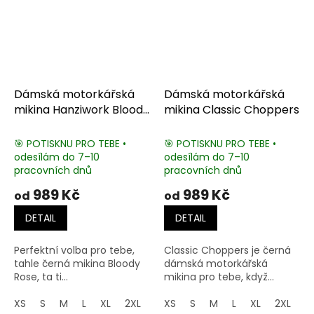
Dámská motorkářská
Dámská motorkářská
mikina Hanziwork Bloody
mikina Classic Choppers
Rose
🎯 POTISKNU PRO TEBE •
🎯 POTISKNU PRO TEBE •
odesílám do 7–10
odesílám do 7–10
pracovních dnů
pracovních dnů
989 Kč
989 Kč
od
od
DETAIL
DETAIL
Perfektní volba pro tebe,
Classic Choppers je černá
tahle černá mikina Bloody
dámská motorkářská
Rose, ta ti...
mikina pro tebe, když...
XS
S
M
L
XL
2XL
3XL
XS
4XL
S
M
5XL
L
XL
2XL
3