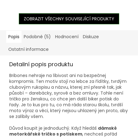
ZOBRAZIT VŠECHNY SOUVISEJÍCÍ PRODUKTY
Popis
Podobné (5)
Hodnocení
Diskuze
Ostatní informace
Detailní popis produktu
Bribones nehraje na líbivost ani na bezpečnej
kompromis. Ten motiv stojí na lebce za řídítky, tvrdým
clubovým rukopisu a názvu, kterej zní přesně tak, jak
působí – darebácky, syrově a bez omluvy. Tohle není
tričko pro ženskou, co chce jen další biker potisk do
řady. Je to kus pro tu, co má ráda starou školu, tvrdší
moto výraz a věci, který nejsou uhlazený jen proto, aby
se zalíbily všem.
Důvod koupit je jednoduchý. Když hledáš
dámské
motorkářské tričko s potiskem
, nechceš pořád