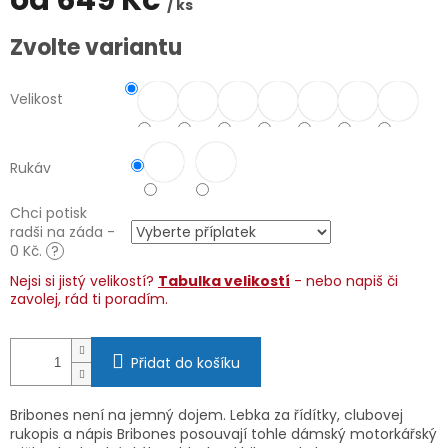
od
649 Kč
/ ks
Měrná
Zvolte variantu
cena:
Velikost
Rukáv
Chci potisk
radši na záda -
0 Kč.
?
Nejsi si jistý velikostí?
Tabulka velikostí
- nebo napiš či
zavolej, rád ti poradím.
Přidat do košíku
Bribones není na jemný dojem. Lebka za řídítky, clubovej
rukopis a nápis Bribones posouvají tohle dámský motorkářský