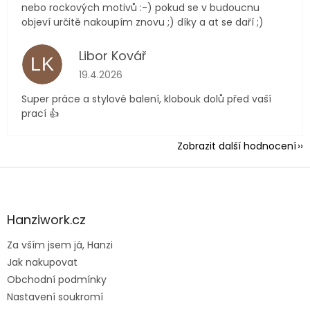
nebo rockových motivů :-) pokud se v budoucnu
objeví určitě nakoupím znovu ;) díky a at se daří ;)
Libor Kovář
LK
Hodnocení obchodu je 5 z 5 hvězdiček.
19.4.2026
Super práce a stylové balení, klobouk dolů před vaší
prací 👍
Zobrazit další hodnocení
Z
á
p
a
Hanziwork.cz
t
Za vším jsem já, Hanzi
í
Jak nakupovat
Obchodní podmínky
Nastavení soukromí