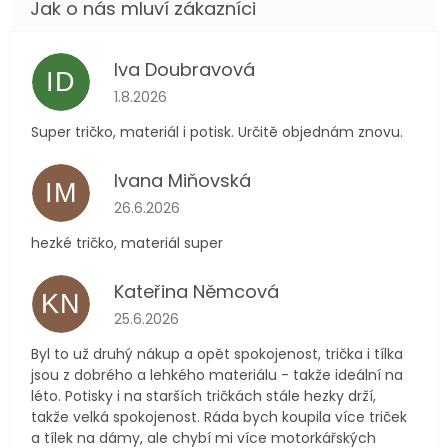
Iva Doubravová
ID
Hodnocení obchodu je 5 z 5 hvězdiček.
1.8.2026
Super tričko, materiál i potisk. Určitě objednám znovu.
Ivana Miňovská
IM
Hodnocení obchodu je 5 z 5 hvězdiček.
26.6.2026
hezké tričko, materiál super
Kateřina Němcová
KN
Hodnocení obchodu je 5 z 5 hvězdiček.
25.6.2026
Byl to už druhý nákup a opět spokojenost, trička i tílka
jsou z dobrého a lehkého materiálu - takže ideální na
léto. Potisky i na starších tričkách stále hezky drží,
takže velká spokojenost. Ráda bych koupila více triček
a tílek na dámy, ale chybí mi více motorkářských