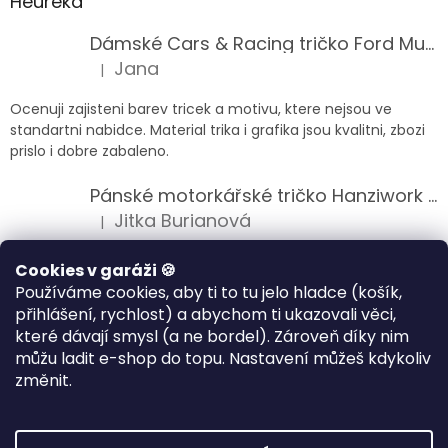
Heureka
Dámské Cars & Racing tričko Ford Mustang 5. generace
Jana
|
Hodnocení produktu je 5 z 5 hvězdiček.
Ocenuji zajisteni barev tricek a motivu, ktere nejsou ve
standartni nabidce. Material trika i grafika jsou kvalitni, zbozi
prislo i dobre zabaleno.
Pánské motorkářské tričko Hanziwork Custom Bobber
Jitka Burianová
|
Hodnocení produktu je 5 z 5 hvězdiček.
Splnil očekávání na jedničku
Cookies v garáži 🍪
Používáme cookies, aby ti to tu jelo hladce (košík,
Pánské motorkářské tričko Royal Enfield 350cc
přihlášení, rychlost) a abychom ti ukazovali věci,
Klára Musilová
|
které dávají smysl (a ne bordel). Zároveň díky nim
Hodnocení produktu je 5 z 5 hvězdiček.
můžu ladit e-shop do topu. Nastavení můžeš kdykoliv
Jsem velice spokojena, velmi kvalitni zbozi.
změnit.
Vytvořil Shoptet