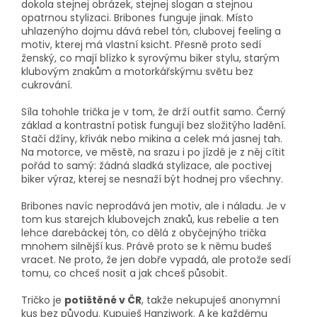
dokola stejnej obrázek, stejnej slogan a stejnou
opatrnou stylizaci. Bribones funguje jinak. Místo
uhlazenýho dojmu dává rebel tón, clubovej feeling a
motiv, kterej má vlastní ksicht. Přesně proto sedí
ženský, co mají blízko k syrovýmu biker stylu, starým
klubovým znakům a motorkářskýmu světu bez
cukrování.
Síla tohohle trička je v tom, že drží outfit samo. Černý
základ a kontrastní potisk fungují bez složitýho ladění.
Stačí džíny, křivák nebo mikina a celek má jasnej tah.
Na motorce, ve městě, na srazu i po jízdě je z něj cítit
pořád to samý: žádná sladká stylizace, ale poctivej
biker výraz, kterej se nesnaží být hodnej pro všechny.
Bribones navíc neprodává jen motiv, ale i náladu. Je v
tom kus starejch klubovejch znaků, kus rebelie a ten
lehce darebáckej tón, co dělá z obyčejnýho trička
mnohem silnější kus. Právě proto se k němu budeš
vracet. Ne proto, že jen dobře vypadá, ale protože sedí
tomu, co chceš nosit a jak chceš působit.
Tričko je
potištěné v ČR
, takže nekupuješ anonymní
kus bez původu. Kupuješ Hanziwork. A ke každému