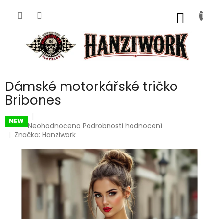
Přejít
na
NÁKUP
obsah
KOŠÍK
Dámské motorkářské tričko
Bribones
NEW
Průměrné
Neohodnoceno
Podrobnosti hodnocení
hodnocení
Značka:
Hanziwork
produktu
je
0,0
z
5
hvězdiček.