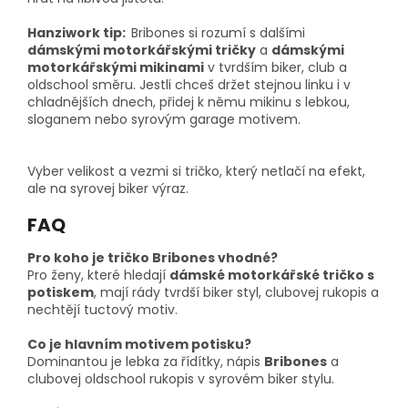
Hanziwork tip:
Bribones si rozumí s dalšími
dámskými motorkářskými tričky
a
dámskými
motorkářskými mikinami
v tvrdším biker, club a
oldschool směru. Jestli chceš držet stejnou linku i v
chladnějších dnech, přidej k němu mikinu s lebkou,
sloganem nebo syrovým garage motivem.
Vyber velikost a vezmi si tričko, který netlačí na efekt,
ale na syrovej biker výraz.
FAQ
Pro koho je tričko Bribones vhodné?
Pro ženy, které hledají
dámské motorkářské tričko s
potiskem
, mají rády tvrdší biker styl, clubovej rukopis a
nechtějí tuctový motiv.
Co je hlavním motivem potisku?
Dominantou je lebka za řídítky, nápis
Bribones
a
clubovej oldschool rukopis v syrovém biker stylu.