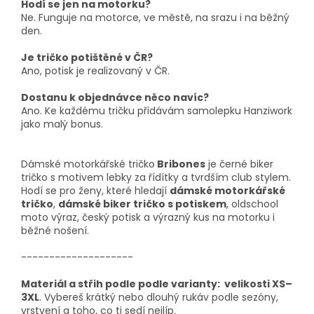
Hodí se jen na motorku?
Ne. Funguje na motorce, ve městě, na srazu i na běžný
den.
Je tričko potištěné v ČR?
Ano, potisk je realizovaný v ČR.
Dostanu k objednávce něco navíc?
Ano. Ke každému tričku přidávám samolepku Hanziwork
jako malý bonus.
Dámské motorkářské tričko
Bribones
je černé biker
tričko s motivem lebky za řídítky a tvrdším club stylem.
Hodí se pro ženy, které hledají
dámské motorkářské
tričko
,
dámské biker tričko s potiskem
, oldschool
moto výraz, český potisk a výrazný kus na motorku i
běžné nošení.
--------------------
Materiál a střih podle podle varianty: velikosti XS–
3XL
. Vybereš krátký nebo dlouhý rukáv podle sezóny,
vrstvení a toho, co ti sedí nejlíp.