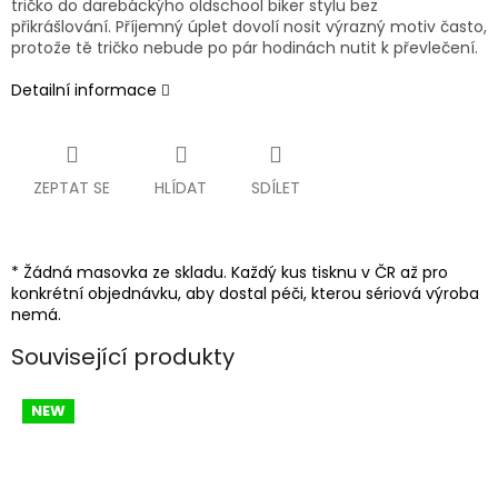
tričko do darebáckýho oldschool biker stylu bez
přikrášlování. Příjemný úplet dovolí nosit výrazný motiv často,
protože tě tričko nebude po pár hodinách nutit k převlečení.
Detailní informace
ZEPTAT SE
HLÍDAT
SDÍLET
* Žádná masovka ze skladu. Každý kus tisknu v ČR až pro
konkrétní objednávku, aby dostal péči, kterou sériová výroba
nemá.
Související produkty
NEW