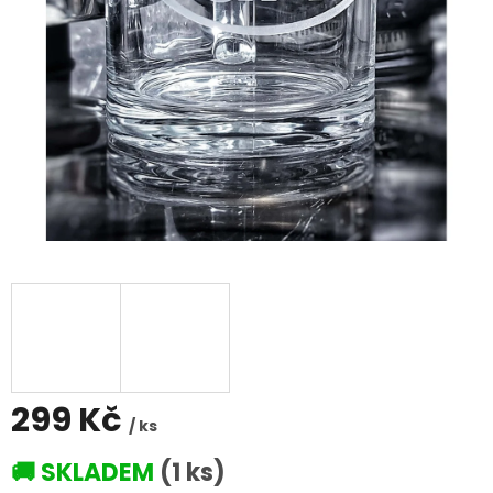
299 Kč
/ ks
Měrná
🚚 SKLADEM
(1 ks)
cena: