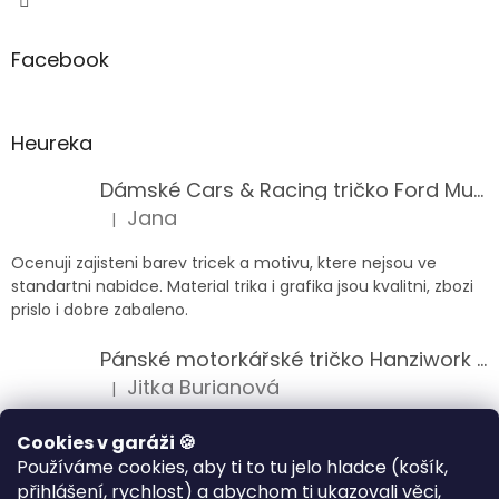
Facebook
Heureka
Dámské Cars & Racing tričko Ford Mustang 5. generace
Jana
|
Hodnocení produktu je 5 z 5 hvězdiček.
Ocenuji zajisteni barev tricek a motivu, ktere nejsou ve
standartni nabidce. Material trika i grafika jsou kvalitni, zbozi
prislo i dobre zabaleno.
Pánské motorkářské tričko Hanziwork Custom Bobber
Jitka Burianová
|
Hodnocení produktu je 5 z 5 hvězdiček.
Splnil očekávání na jedničku
Cookies v garáži 🍪
Používáme cookies, aby ti to tu jelo hladce (košík,
Pánské motorkářské tričko Royal Enfield 350cc
přihlášení, rychlost) a abychom ti ukazovali věci,