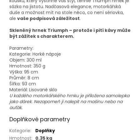
kousku, který vystihne váš styl, tenhle Triumph hrnek je
sázka na jistotu. Nadčasová elegance, motorkářská
duše a možnost mít na stole něco, co není sériovka,
ale
vaše podpisová záležitost
.
Skleněný hrnek Triumph – protože i pití kávy může
být zážitek s charakterem.
Parametry:
Kategorie:
Horké nápoje
Objem:
300 ml
Hmotnost:
350 g
Výška:
95 cm
Průměr:
8 cm
Šířka:
93 cm
Materiál:
Lisované sklo
U každého motorkářského hrnku je přiložena samolepka
jako dárek. Nezapomeň ji nalepit na mašinu nebo na
auťák.
Doplňkové parametry
Kategorie
:
Doplňky
Hmotnost
:
0.35 kg