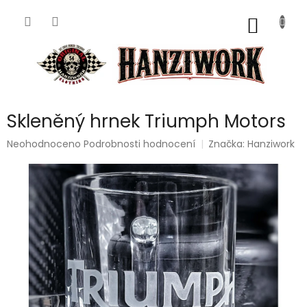
Přejít
na
NÁKUP
obsah
KOŠÍK
Skleněný hrnek Triumph Motors
Průměrné
Neohodnoceno
Podrobnosti hodnocení
Značka:
Hanziwork
hodnocení
produktu
je
0,0
z
5
hvězdiček.