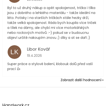
Byl to už druhý nákup a opět spokojenost, trička i tílka
jsou z dobrého a lehkého materiálu - takže ideální na
léto. Potisky i na starších tričkách stále hezky drží,
takže velká spokojenost. Ráda bych koupila více triček
a tílek na dámy, ale chybí mi více motorkářských
nebo rockových motivů :-) pokud se v budoucnu
objeví určitě nakoupím znovu ;) díky a at se daří ;)
Libor Kovář
LK
Hodnocení obchodu je 5 z 5 hvězdiček.
19.4.2026
Super práce a stylové balení, klobouk dolů před vaší
prací 👍
Zobrazit další hodnocení
Z
á
p
a
Hanziwork.cz