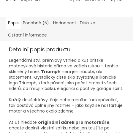
Popis
Podobné (5)
Hodnocení
Diskuze
Ostatní informace
Detailní popis produktu
Legendární styl, prémiový vzhled a kus britské
motocyklové historie přímo ve vašich rukou – tenhle
skleněný hrnek
Triumph
není jen nádobí, ale
statement. Krystalicky čisté sklo zvýrazňuje ikonické
logo Triumph, které působí jako pečeť hrdosti všech
riderů, co milují klasiku, eleganci a poctivý garage spirit.
Každý doušek kávy, čaje nebo ranního "nakopávače",
tak dostává úplně jiný rozměr – jako když se nastartuje
motor a všechno okolo ztichne.
Ať už hledáte
originální dárek pro motorkáře
,
chcete doplnit vlastní sbírku nebo jen toužíte po