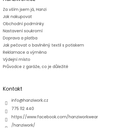
t
Za vším jsem já, Hanzi
í
Jak nakupovat
Obchodní podmínky
Nastavení soukromí
Doprava a platba
Jak pečovat o bavlněný textil s potiskem
Reklamace a výměna
Výdejní místo
Průvodce z garáže, co je důležité
Kontakt
info
@
hanziwork.cz
775 112 440
https://www.facebook.com/hanziworkwear
/hanziwork/