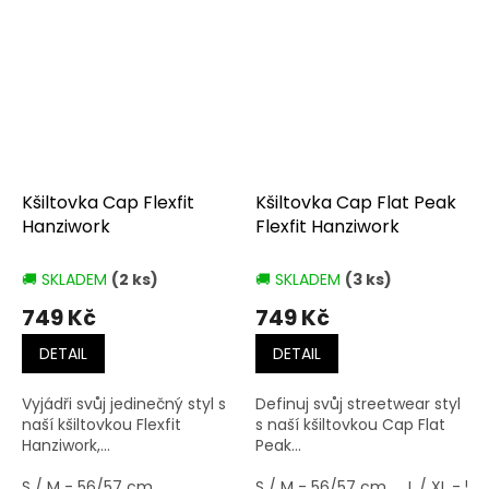
Kšiltovka Cap Flexfit
Kšiltovka Cap Flat Peak
Hanziwork
Flexfit Hanziwork
🚚 SKLADEM
(2 ks)
🚚 SKLADEM
(3 ks)
749 Kč
749 Kč
DETAIL
DETAIL
Vyjádři svůj jedinečný styl s
Definuj svůj streetwear styl
naší kšiltovkou Flexfit
s naší kšiltovkou Cap Flat
Hanziwork,...
Peak...
S / M - 56/57 cm
S / M - 56/57 cm
L / XL - 5