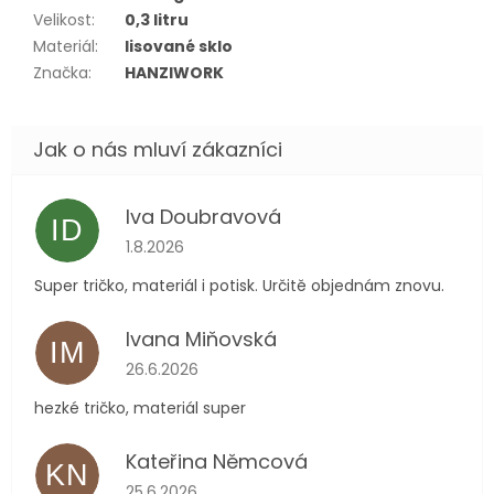
Velikost
:
0,3 litru
Materiál
:
lisované sklo
Značka
:
HANZIWORK
Iva Doubravová
ID
Hodnocení obchodu je 5 z 5 hvězdiček.
1.8.2026
Super tričko, materiál i potisk. Určitě objednám znovu.
Ivana Miňovská
IM
Hodnocení obchodu je 5 z 5 hvězdiček.
26.6.2026
hezké tričko, materiál super
Kateřina Němcová
KN
Hodnocení obchodu je 5 z 5 hvězdiček.
25.6.2026