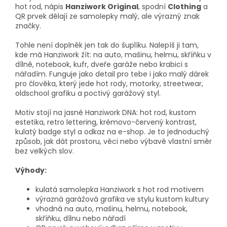
hot rod, nápis
Hanziwork Original
, spodní
Clothing
a
QR prvek dělají ze samolepky malý, ale výrazný znak
značky.
Tohle není doplněk jen tak do šuplíku. Nalepíš ji tam,
kde má Hanziwork žít: na auto, mašinu, helmu, skříňku v
dílně, notebook, kufr, dveře garáže nebo krabici s
nářadím. Funguje jako detail pro tebe i jako malý dárek
pro člověka, který jede hot rody, motorky, streetwear,
oldschool grafiku a poctivý garážový styl.
Motiv stojí na jasné Hanziwork DNA: hot rod, kustom
estetika, retro lettering, krémovo-červený kontrast,
kulatý badge styl a odkaz na e-shop. Je to jednoduchý
způsob, jak dát prostoru, věci nebo výbavě vlastní směr
bez velkých slov.
Výhody:
kulatá samolepka Hanziwork s hot rod motivem
výrazná garážová grafika ve stylu kustom kultury
vhodná na auto, mašinu, helmu, notebook,
skříňku, dílnu nebo nářadí