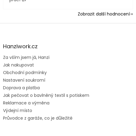
Zobrazit další hodnocení
Z
á
p
a
Hanziwork.cz
t
Za vším jsem já, Hanzi
í
Jak nakupovat
Obchodní podmínky
Nastavení soukromí
Doprava a platba
Jak pečovat o bavlněný textil s potiskem
Reklamace a výměna
Výdejní místo
Průvodce z garáže, co je důležité