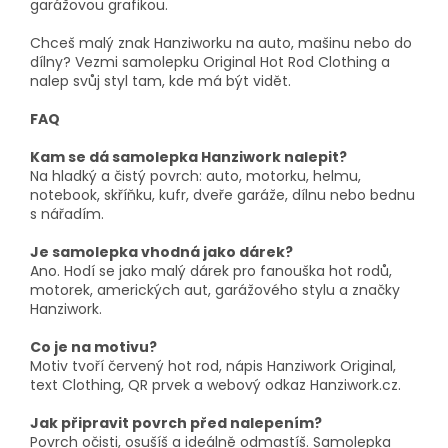
garážovou grafikou.
Chceš malý znak Hanziworku na auto, mašinu nebo do
dílny? Vezmi samolepku Original Hot Rod Clothing a
nalep svůj styl tam, kde má být vidět.
FAQ
Kam se dá samolepka Hanziwork nalepit?
Na hladký a čistý povrch: auto, motorku, helmu,
notebook, skříňku, kufr, dveře garáže, dílnu nebo bednu
s nářadím.
Je samolepka vhodná jako dárek?
Ano. Hodí se jako malý dárek pro fanouška hot rodů,
motorek, amerických aut, garážového stylu a značky
Hanziwork.
Co je na motivu?
Motiv tvoří červený hot rod, nápis Hanziwork Original,
text Clothing, QR prvek a webový odkaz Hanziwork.cz.
Jak připravit povrch před nalepením?
Povrch očisti, osušíš a ideálně odmastíš. Samolepka