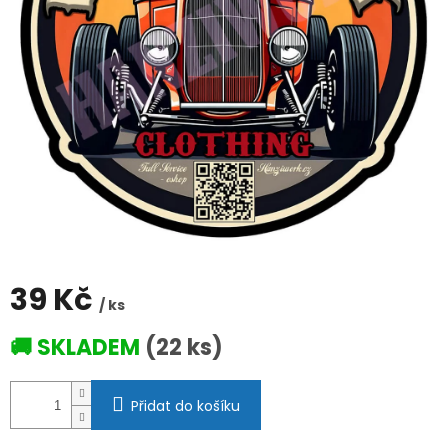
39 Kč
/ ks
Měrná
🚚 SKLADEM
(22 ks)
cena:
Přidat do košíku