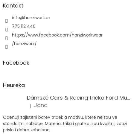
Kontakt
info
@
hanziwork.cz
775 112 440
https://www.facebook.com/hanziworkwear
/hanziwork/
Facebook
Heureka
Dámské Cars & Racing tričko Ford Mustang 5. generace
Jana
|
Hodnocení produktu je 5 z 5 hvězdiček.
Ocenuji zajisteni barev tricek a motivu, ktere nejsou ve
standartni nabidce. Material trika i grafika jsou kvalitni, zbozi
prislo i dobre zabaleno.