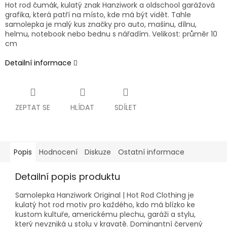
Hot rod čumák, kulatý znak Hanziwork a oldschool garážová
grafika, která patří na místo, kde má být vidět. Tahle
samolepka je malý kus značky pro auto, mašinu, dílnu,
helmu, notebook nebo bednu s nářadím. Velikost: průměr 10
cm
Detailní informace
ZEPTAT SE
HLÍDAT
SDÍLET
Popis
Hodnocení
Diskuze
Ostatní informace
Detailní popis produktu
Samolepka Hanziwork Original | Hot Rod Clothing je
kulatý hot rod motiv pro každého, kdo má blízko ke
kustom kultuře, americkému plechu, garáži a stylu,
který nevzniká u stolu v kravatě. Dominantní červený