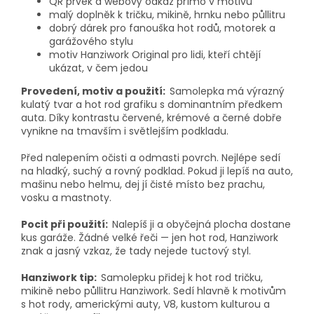
QR prvek a webový odkaz přímo v motivu
malý doplněk k tričku, mikině, hrnku nebo půllitru
dobrý dárek pro fanouška hot rodů, motorek a
garážového stylu
motiv Hanziwork Original pro lidi, kteří chtějí
ukázat, v čem jedou
Provedení, motiv a použití:
Samolepka má výrazný
kulatý tvar a hot rod grafiku s dominantním předkem
auta. Díky kontrastu červené, krémové a černé dobře
vynikne na tmavším i světlejším podkladu.
Před nalepením očisti a odmasti povrch. Nejlépe sedí
na hladký, suchý a rovný podklad. Pokud ji lepíš na auto,
mašinu nebo helmu, dej jí čisté místo bez prachu,
vosku a mastnoty.
Pocit při použití:
Nalepíš ji a obyčejná plocha dostane
kus garáže. Žádné velké řeči — jen hot rod, Hanziwork
znak a jasný vzkaz, že tady nejede tuctový styl.
Hanziwork tip:
Samolepku přidej k hot rod tričku,
mikině nebo půllitru Hanziwork. Sedí hlavně k motivům
s hot rody, americkými auty, V8, kustom kulturou a