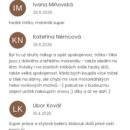
Ivana Miňovská
IM
Hodnocení obchodu je 5 z 5 hvězdiček.
26.6.2026
hezké tričko, materiál super
Kateřina Němcová
KN
Hodnocení obchodu je 5 z 5 hvězdiček.
25.6.2026
Byl to už druhý nákup a opět spokojenost, trička i tílka
jsou z dobrého a lehkého materiálu - takže ideální na
léto. Potisky i na starších tričkách stále hezky drží,
takže velká spokojenost. Ráda bych koupila více triček
a tílek na dámy, ale chybí mi více motorkářských
nebo rockových motivů :-) pokud se v budoucnu
objeví určitě nakoupím znovu ;) díky a at se daří ;)
Libor Kovář
LK
Hodnocení obchodu je 5 z 5 hvězdiček.
19.4.2026
Super práce a stylové balení, klobouk dolů před vaší
prací 👍