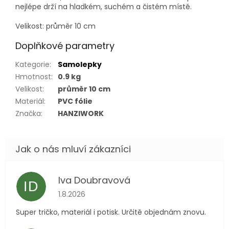
nejlépe drží na hladkém, suchém a čistém místě.
Velikost: průměr 10 cm
Doplňkové parametry
Kategorie
:
Samolepky
Hmotnost
:
0.9 kg
Velikost
:
průměr 10 cm
Materiál
:
PVC fólie
Značka
:
HANZIWORK
Iva Doubravová
ID
Hodnocení obchodu je 5 z 5 hvězdiček.
1.8.2026
Super tričko, materiál i potisk. Určitě objednám znovu.