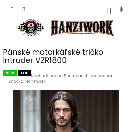
Přejít
na
NÁKUP
obsah
KOŠÍK
Pánské motorkářské tričko
Intruder VZR1800
NEW
TOP
Průměrné
Neohodnoceno
Podrobnosti hodnocení
hodnocení
Značka:
Hanziwork
produktu
je
0,0
z
5
hvězdiček.