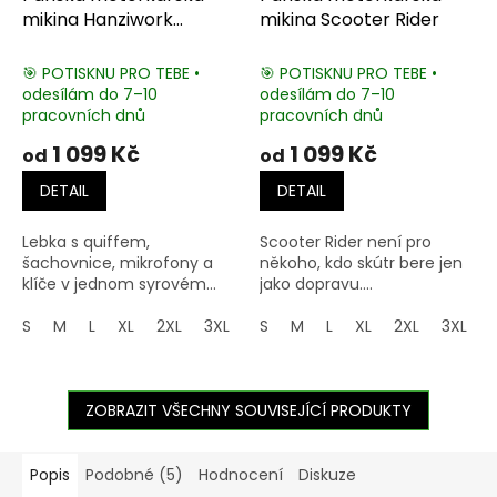
mikina Hanziwork
mikina Scooter Rider
Clothing
🎯 POTISKNU PRO TEBE •
🎯 POTISKNU PRO TEBE •
odesílám do 7–10
odesílám do 7–10
pracovních dnů
pracovních dnů
1 099 Kč
1 099 Kč
od
od
DETAIL
DETAIL
Lebka s quiffem,
Scooter Rider není pro
šachovnice, mikrofony a
někoho, kdo skútr bere jen
klíče v jednom syrovém...
jako dopravu....
S
M
L
XL
2XL
3XL
4XL
S
M
5XL
L
XL
2XL
3XL
ZOBRAZIT VŠECHNY SOUVISEJÍCÍ PRODUKTY
Popis
Podobné (5)
Hodnocení
Diskuze