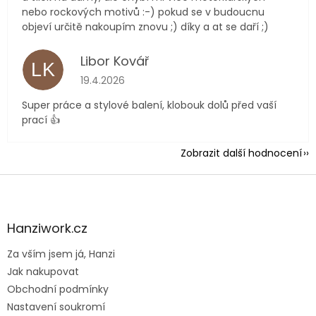
nebo rockových motivů :-) pokud se v budoucnu
objeví určitě nakoupím znovu ;) díky a at se daří ;)
Libor Kovář
LK
Hodnocení obchodu je 5 z 5 hvězdiček.
19.4.2026
Super práce a stylové balení, klobouk dolů před vaší
prací 👍
Zobrazit další hodnocení
Z
á
p
a
Hanziwork.cz
t
Za vším jsem já, Hanzi
í
Jak nakupovat
Obchodní podmínky
Nastavení soukromí