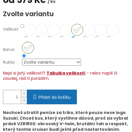
od
579 Kč
/ ks
Měrná
Zvolte variantu
cena:
Velikost
Barva
Rukáv
Nejsi si jistý velikostí?
Tabulka velikostí
- nebo napiš či
zavolej, rád ti poradím.
Přidat do košíku
Nechceš utratit peníze za triko, které pouze nese logo
Suzuki. Chceš kus, který vystihne důvod, proč sis vybral
právě VZR1800: obrovský V-twin, brutální tah a respekt,
který tenhle cruiser budí ještě před nastartováním.