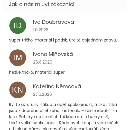
Iva Doubravová
ID
Hodnocení obchodu je 5 z 5 hvězdiček.
1.8.2026
Super tričko, materiál i potisk. Určitě objednám znovu.
Ivana Miňovská
IM
Hodnocení obchodu je 5 z 5 hvězdiček.
26.6.2026
hezké tričko, materiál super
Kateřina Němcová
KN
Hodnocení obchodu je 5 z 5 hvězdiček.
25.6.2026
Byl to už druhý nákup a opět spokojenost, trička i tílka
jsou z dobrého a lehkého materiálu - takže ideální na
léto. Potisky i na starších tričkách stále hezky drží,
takže velká spokojenost. Ráda bych koupila více triček
a tílek na dámy, ale chybí mi více motorkářských