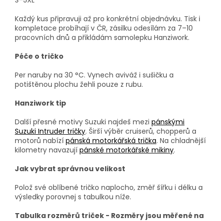
Každý kus připravuji až pro konkrétní objednávku. Tisk i
kompletace probíhají v ČR, zásilku odesílám za 7–10
pracovních dnů a přikládám samolepku Hanziwork.
Péče o tričko
Per naruby na 30 °C. Vynech aviváž i sušičku a
potištěnou plochu žehli pouze z rubu.
Hanziwork tip
Další přesné motivy Suzuki najdeš mezi
pánskými
Suzuki Intruder tričky
. Širší výběr cruiserů, chopperů a
motorů nabízí
pánská motorkářská trička
. Na chladnější
kilometry navazují
pánské motorkářské mikiny
.
Jak vybrat správnou velikost
Polož své oblíbené tričko naplocho, změř šířku i délku a
výsledky porovnej s tabulkou níže.
Tabulka rozměrů triček - Rozměry jsou měřené na