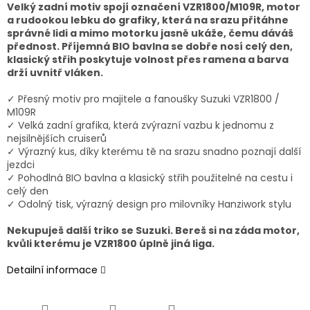
Velký zadní motiv spojí označení VZR1800/M109R, motor
a rudookou lebku do grafiky, která na srazu přitáhne
správné lidi a mimo motorku jasně ukáže, čemu dáváš
přednost. Příjemná BIO bavlna se dobře nosí celý den,
klasický střih poskytuje volnost přes ramena a barva
drží uvnitř vláken.
✓ Přesný motiv pro majitele a fanoušky Suzuki VZR1800 /
M109R
✓ Velká zadní grafika, která zvýrazní vazbu k jednomu z
nejsilnějších cruiserů
✓ Výrazný kus, díky kterému tě na srazu snadno poznají další
jezdci
✓ Pohodlná BIO bavlna a klasický střih použitelné na cestu i
celý den
✓ Odolný tisk,
výrazný design pro milovníky Hanziwork stylu
Nekupuješ další triko se Suzuki. Bereš si na záda motor,
kvůli kterému je VZR1800 úplně jiná liga.
Detailní informace