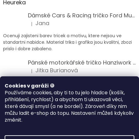
Heureka
Dámské Cars & Racing tričko Ford Mustang 5. generace
Jana
|
Hodnocení produktu je 5 z 5 hvězdiček.
Ocenuji zajisteni barev tricek a motivu, ktere nejsou ve
standartni nabidce. Material trika i grafika jsou kvalitni, zbozi
prislo i dobre zabaleno.
Pánské motorkářské tričko Hanziwork Custom Bobber
Jitka Burianová
|
Hodnocení produktu je 5 z 5 hvězdiček.
Splnil očekávání na jedničku
Cookies v garáži 🍪
Používáme cookies, aby ti to tu jelo hladce (košík,
Pánské motorkářské tričko Royal Enfield 350cc
přihlášení, rychlost) a abychom ti ukazovali věci,
Klára Musilová
|
které dávají smysl (a ne bordel). Zároveň díky nim
Hodnocení produktu je 5 z 5 hvězdiček.
můžu ladit e-shop do topu. Nastavení můžeš kdykoliv
Jsem velice spokojena, velmi kvalitni zbozi.
změnit.
Vytvořil Shoptet