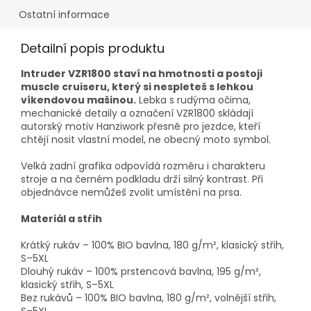
Ostatní informace
Detailní popis produktu
Intruder VZR1800 staví na hmotnosti a postoji
muscle cruiseru, který si nespleteš s lehkou
víkendovou mašinou.
Lebka s rudýma očima,
mechanické detaily a označení VZR1800 skládají
autorský motiv Hanziwork přesně pro jezdce, kteří
chtějí nosit vlastní model, ne obecný moto symbol.
Velká zadní grafika odpovídá rozměru i charakteru
stroje a na černém podkladu drží silný kontrast. Při
objednávce nemůžeš zvolit umístění na prsa.
Materiál a střih
Krátký rukáv – 100% BIO bavlna, 180 g/m², klasický střih,
S–5XL
Dlouhý rukáv – 100% prstencová bavlna, 195 g/m²,
klasický střih, S–5XL
Bez rukávů – 100% BIO bavlna, 180 g/m², volnější střih,
S–5XL