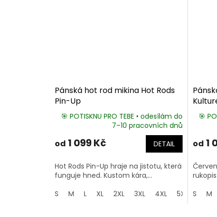
Pánská hot rod mikina Hot Rods
Pánsk
Pin-Up
Kultur
🎯 POTISKNU PRO TEBE • odesílám do
🎯 PO
7–10 pracovních dnů
1 099 Kč
1 
od
od
DETAIL
Hot Rods Pin-Up hraje na jistotu, která
Červen
funguje hned. Kustom kára,...
rukopis 
S
M
L
XL
2XL
3XL
4XL
5XL
S
M