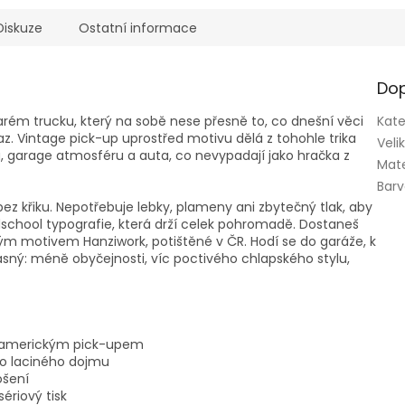
Diskuze
Ostatní informace
Dop
tarém trucku, který na sobě nese přesně to, co dnešní věci
Kate
az. Vintage pick-up uprostřed motivu dělá z tohohle trika
Veli
, garage atmosféru a auta, co nevypadají jako hračka z
Mate
Bar
bez křiku. Nepotřebuje lebky, plameny ani zbytečný tlak, aby
oldschool typografie, která drží celek pohromadě. Dostaneš
kým motivem Hanziwork, potištěné v ČR. Hodí se do garáže, k
jasný: méně obyčejnosti, víc poctivého chlapského stylu,
ol americkým pick-upem
bo laciného dojmu
ošení
ériový tisk