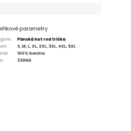
lňkové parametry
gorie
:
Pánská hot rod trička
kost
:
S, M, L, XL, 2XL, 3XL, 4XL, 5XL
riál
:
100% bavlna
va
:
ČERNÁ