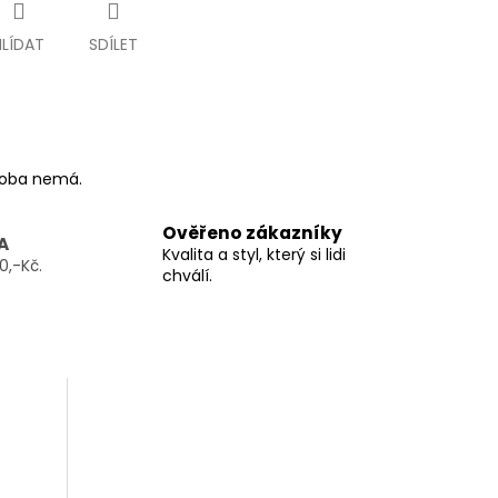
HLÍDAT
SDÍLET
ýroba nemá.
Ověřeno zákazníky
A
Kvalita a styl, který si lidi
0,-Kč.
chválí.