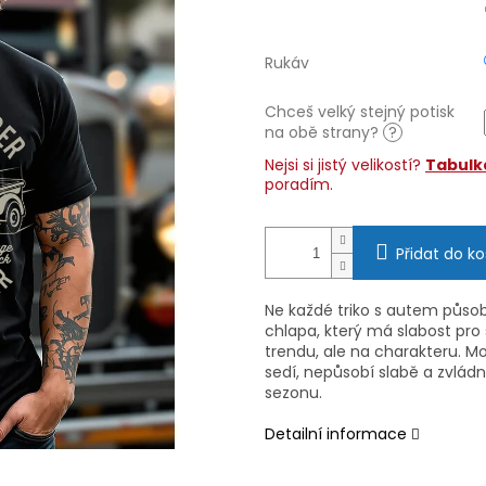
Rukáv
Chceš velký stejný potisk
na obě strany?
?
Nejsi si jistý velikostí?
Tabulka
poradím.
Přidat do ko
Ne každé triko s autem působí
chlapa, který má slabost pro 
trendu, ale na charakteru. Mot
sedí, nepůsobí slabě a zvlá
sezonu.
Detailní informace