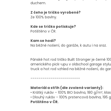
duchem.
Z čeho je tričko vyrobené?
Ze 100% bavlny.
Kde se tričko potiskuje?
Potištěno v ČR.
Kam se hodí?
Na běžné nošení, do garáže, k autu i na sraz.
Pánské hot rod tričko Built Stronger je černé
amerického pick-upu v oldschool garage stylu. 
truck a hot rod vzhled na běžné nošení, do gará
-------------------------
Materiál a střih (dle zvolené varianty):
• Krátký rukáv – 100% BIO bavlna, 180 g/m², klasi
• Dlouhý rukáv – 100% prstencová bavlna, 195 g/m
Potištěno v ČR.