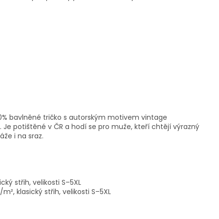
 100% bavlněné tričko s autorským motivem vintage
Je potištěné v ČR a hodí se pro muže, kteří chtějí výrazný
že i na sraz.
cký střih, velikosti S–5XL
², klasický střih, velikosti S–5XL