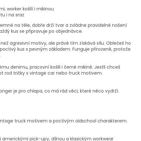
, worker košilí i mikinou
u i na sraz
říjemné na těle, dobře drží tvar a zvládne pravidelné nošení
každý kus se připravuje po objednávce.
i než agresivní motivy, ale právě tím získává sílu. Oblečeš ho
 poctivý kus s pevným základem. Funguje přirozeně, protože
.
mu denimu, pracovní košili i černé mikině. Jestli chceš
ot rod tričky s vintage car nebo truck motivem.
Stronger je pro chlapa, co má rád věci, které něco vydrží.
s vintage truck motivem a poctivým oldschool charakterem.
mi americkými pick-upy, dílnou a klasickým workwear