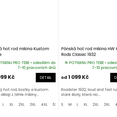
á hot rod mikina Kustom
Pánská hot rod mikina HW 
e
Rods Classic 1932
TISKNU PRO TEBE • odesílám do
🎯 POTISKNU PRO TEBE • odes
7–10 pracovních dnů
7–10 pracovn
099 Kč
1 099 Kč
od
DETAIL
D
ý hot rod, kostky a kustom
Roadster 1932, loud and fast ru
dělají z téhle mikiny...
staré školy, která nic...
L
XL
2XL
3XL
4XL
5XL
S
M
L
XL
2XL
3XL