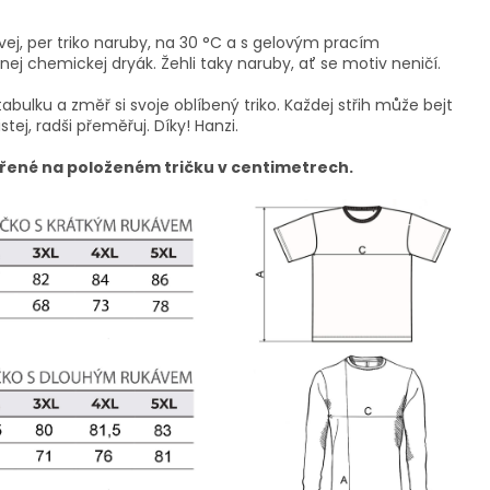
vej, per triko naruby, na 30 °C a s gelovým pracím
ej chemickej dryák. Žehli taky naruby, ať se motiv neničí.
tabulku a změř si svoje oblíbený triko. Každej střih může bejt
istej, radši přeměřuj. Díky! Hanzi.
řené na položeném tričku v centimetrech.