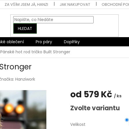
ZA VŠÍM JSEM JÁ, HANZI
JAK NAKUPOVAT
OBCHODNÍ PO
HLEDAT
ské oblečení
Pro páry
Doplňky
Pánské hot rod tričko Built Stronger
 Stronger
Značka:
Hanziwork
od
579 Kč
/ ks
Měrná
Zvolte variantu
cena:
Velikost