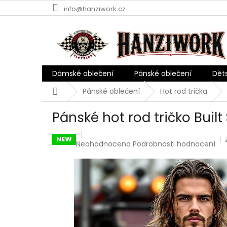
Přejít
info@hanziwork.cz
na
obsah
Dámské oblečení
Pánské oblečení
Dět
Domů
Pánské oblečení
Hot rod trička
Pánské hot rod tričko Built
NEW
Průměrné
Neohodnoceno
Podrobnosti hodnocení
hodnocení
produktu
je
0,0
z
5
hvězdiček.