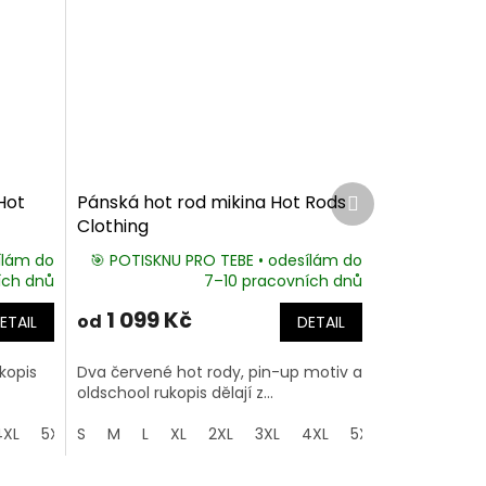
Další
Hot
Pánská hot rod mikina Hot Rods
produkt
Clothing
ílám do
🎯 POTISKNU PRO TEBE • odesílám do
ích dnů
7–10 pracovních dnů
1 099 Kč
od
ETAIL
DETAIL
kopis
Dva červené hot rody, pin-up motiv a
oldschool rukopis dělají z...
4XL
5XL
S
M
L
XL
2XL
3XL
4XL
5XL