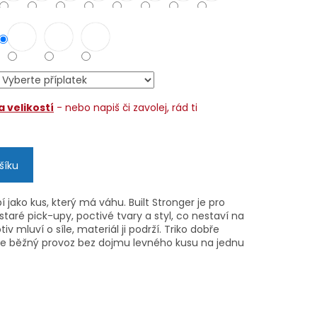
 velikostí
- nebo napiš či zavolej, rád ti
šíku
 jako kus, který má váhu. Built Stronger je pro
staré pick-upy, poctivé tvary a styl, co nestaví na
iv mluví o síle, materiál ji podrží. Triko dobře
dne běžný provoz bez dojmu levného kusu na jednu