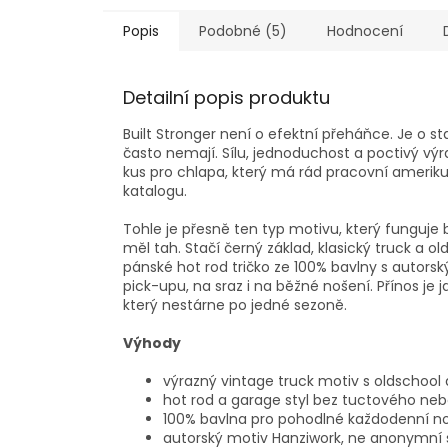
Popis
Podobné (5)
Hodnocení
Detailní popis produktu
Built Stronger není o efektní přeháňce. Je o s
často nemají. Sílu, jednoduchost a poctivý výr
kus pro chlapa, který má rád pracovní ameriku
katalogu.
Tohle je přesně ten typ motivu, který funguje 
měl tah. Stačí černý základ, klasický truck a 
pánské hot rod tričko ze 100% bavlny s autors
pick-upu, na sraz i na běžné nošení. Přínos je 
který nestárne po jedné sezoně.
Výhody
výrazný vintage truck motiv s oldscho
hot rod a garage styl bez tuctového ne
100% bavlna pro pohodlné každodenní n
autorský motiv Hanziwork, ne anonymní s