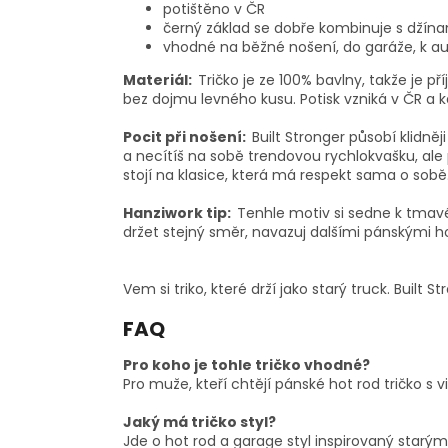
potištěno v ČR
černý základ se dobře kombinuje s džínami
vhodné na běžné nošení, do garáže, k aut
Materiál:
Tričko je ze 100% bavlny, takže je p
bez dojmu levného kusu. Potisk vzniká v ČR a 
Pocit při nošení:
Built Stronger působí klidněj
a necítíš na sobě trendovou rychlokvašku, ale
stojí na klasice, která má respekt sama o sobě
Hanziwork tip:
Tenhle motiv si sedne k tmavé
držet stejný směr, navazuj dalšími pánskými h
Vem si triko, které drží jako starý truck. Built 
FAQ
Pro koho je tohle tričko vhodné?
Pro muže, kteří chtějí pánské hot rod tričko 
Jaký má tričko styl?
Jde o hot rod a garage styl inspirovaný starý