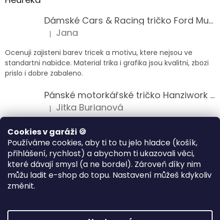
Dámské Cars & Racing tričko Ford Mustang 5. generace
Jana
|
Hodnocení produktu je 5 z 5 hvězdiček.
Ocenuji zajisteni barev tricek a motivu, ktere nejsou ve
standartni nabidce. Material trika i grafika jsou kvalitni, zbozi
prislo i dobre zabaleno.
Pánské motorkářské tričko Hanziwork Custom Bobber
Jitka Burianová
|
Hodnocení produktu je 5 z 5 hvězdiček.
Splnil očekávání na jedničku
Cookies v garáži 🍪
Používáme cookies, aby ti to tu jelo hladce (košík,
Pánské motorkářské tričko Royal Enfield 350cc
přihlášení, rychlost) a abychom ti ukazovali věci,
Klára Musilová
|
které dávají smysl (a ne bordel). Zároveň díky nim
Hodnocení produktu je 5 z 5 hvězdiček.
můžu ladit e-shop do topu. Nastavení můžeš kdykoliv
Jsem velice spokojena, velmi kvalitni zbozi.
změnit.
Vytvořil Shoptet