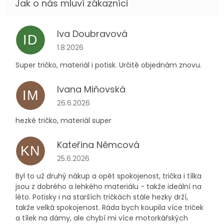
Iva Doubravová
ID
Hodnocení obchodu je 5 z 5 hvězdiček.
1.8.2026
Super tričko, materiál i potisk. Určitě objednám znovu.
Ivana Miňovská
IM
Hodnocení obchodu je 5 z 5 hvězdiček.
26.6.2026
hezké tričko, materiál super
Kateřina Němcová
KN
Hodnocení obchodu je 5 z 5 hvězdiček.
25.6.2026
Byl to už druhý nákup a opět spokojenost, trička i tílka
jsou z dobrého a lehkého materiálu - takže ideální na
léto. Potisky i na starších tričkách stále hezky drží,
takže velká spokojenost. Ráda bych koupila více triček
a tílek na dámy, ale chybí mi více motorkářských