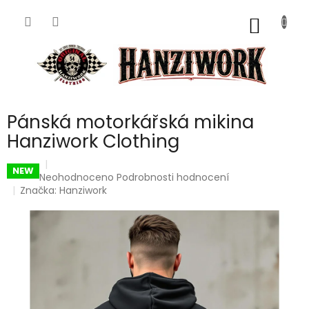
Přejít
na
NÁKUP
obsah
KOŠÍK
Pánská motorkářská mikina
Hanziwork Clothing
NEW
Průměrné
Neohodnoceno
Podrobnosti hodnocení
hodnocení
Značka:
Hanziwork
produktu
je
0,0
z
5
hvězdiček.