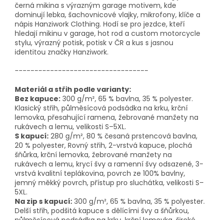
černá mikina s výrazným garage motivem, kde
dominují lebka, šachovnicové vlajky, mikrofony, klíče a
nápis Hanziwork Clothing. Hodí se pro jezdce, kteří
hledají mikinu v garage, hot rod a custom motorcycle
stylu, výrazný potisk, potisk v ČR a kus s jasnou
identitou značky Hanziwork.
----------------------------------
Materiál a střih podle varianty:
Bez kapuce:
300 g/m², 65 % bavlna, 35 % polyester.
Klasický střih, půlměsícová podsádka na krku,
krční
lemovka
, přesahující ramena, žebrované manžety na
rukávech a lemu
, velikosti S–5XL.
S kapucí:
280 g/m², 80 % česaná prstencová bavlna,
20 % polyester,
Rovný střih, 2-vrstvá kapuce, plochá
šňůrka,
krční lemovka
, žebrované manžety na
rukávech a lemu, krycí švy a ramenní švy odsazené, 3-
vrstvá kvalitní teplákovina, povrch ze 100% bavlny,
jemný měkký povrch, přístup pro sluchátka
, velikosti S–
5XL.
Na zip s kapucí:
300 g/m², 65 % bavlna, 35 % polyester.
Delší střih, podšitá kapuce s dělícími švy a šňůrkou,