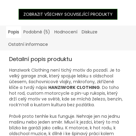
ZOBRAZIT VŠECHNY SOUVISEJÍCÍ PRODUKTY
Popis
Podobné (5)
Hodnocení
Diskuze
Ostatní informace
Detailní popis produktu
Hanziwork Clothing není tichý motiv do pozadí. Je to
velký garage znak, který spojuje lebku s oldschool
účesem, šachovnicové vlajky, mikrofony, zkřížené
klíče a tvrdý nápis
HANZIWORK CLOTHING
. Do toho
hot rod, custom motorcycle a pin-up rukopis, který
drží celý motiv ve světě, kde se míchá železo, benzín,
rock’n’roll a kustom kultura bez pozlátka.
Právě proto tenhle kus funguje. Nehraje jen na jednu
mašinu nebo jeden směr. Mluví k jezdci, který to má
blízko ke garáži jako celku. K motorce, k hot rodu, k
oldschool muzice, k dílně i ke špinavý práci kolem