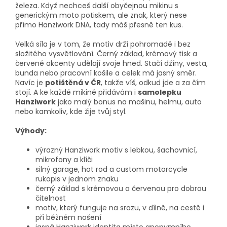
železa. Když nechceš další obyčejnou mikinu s
generickým moto potiskem, ale znak, který nese
přímo Hanziwork DNA, tady máš přesně ten kus.
Velká síla je v tom, že motiv drží pohromadě i bez
složitého vysvětlování. Černý základ, krémový tisk a
červené akcenty udělají svoje hned. Stačí džíny, vesta,
bunda nebo pracovní košile a celek má jasný směr.
Navíc je
potištěná v ČR
, takže víš, odkud jde a za čím
stojí. A ke každé mikině přidávám i
samolepku
Hanziwork
jako malý bonus na mašinu, helmu, auto
nebo kamkoliv, kde žije tvůj styl.
Výhody:
výrazný Hanziwork motiv s lebkou, šachovnicí,
mikrofony a klíči
silný garage, hot rod a custom motorcycle
rukopis v jednom znaku
černý základ s krémovou a červenou pro dobrou
čitelnost
motiv, který funguje na srazu, v dílně, na cestě i
při běžném nošení
jasná Hanziwork identita místo anonymního