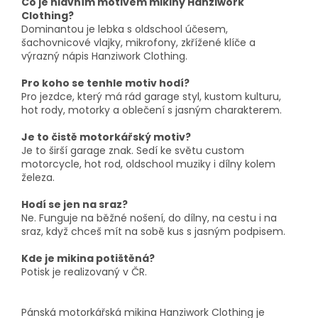
Co je hlavním motivem mikiny Hanziwork
Clothing?
Dominantou je lebka s oldschool účesem,
šachovnicové vlajky, mikrofony, zkřížené klíče a
výrazný nápis Hanziwork Clothing.
Pro koho se tenhle motiv hodí?
Pro jezdce, který má rád garage styl, kustom kulturu,
hot rody, motorky a oblečení s jasným charakterem.
Je to čistě motorkářský motiv?
Je to širší garage znak. Sedí ke světu custom
motorcycle, hot rod, oldschool muziky i dílny kolem
železa.
Hodí se jen na sraz?
Ne. Funguje na běžné nošení, do dílny, na cestu i na
sraz, když chceš mít na sobě kus s jasným podpisem.
Kde je mikina potištěná?
Potisk je realizovaný v ČR.
Pánská motorkářská mikina Hanziwork Clothing je