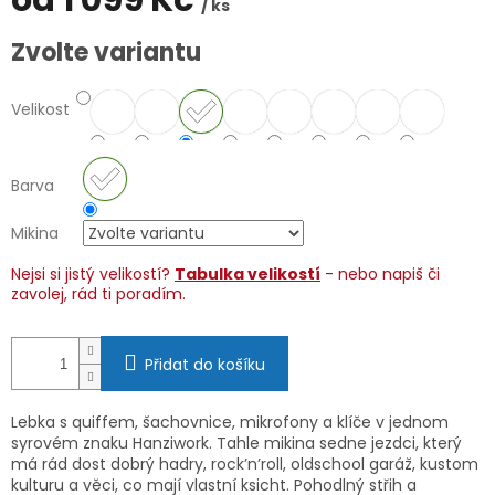
od
1 099 Kč
/ ks
Měrná
Zvolte variantu
cena:
Velikost
Barva
Mikina
Nejsi si jistý velikostí?
Tabulka velikostí
- nebo napiš či
zavolej, rád ti poradím.
Přidat do košíku
Lebka s quiffem, šachovnice, mikrofony a klíče v jednom
syrovém znaku Hanziwork. Tahle mikina sedne jezdci, který
má rád dost dobrý hadry,
rock’n’roll,
oldschool garáž, kustom
kulturu a věci, co mají vlastní ksicht. Pohodlný střih a