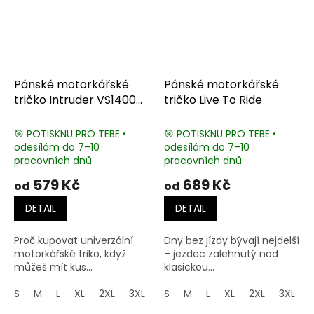
Pánské motorkářské
Pánské motorkářské
tričko Intruder VS1400
tričko Live To Ride
Skull
🎯 POTISKNU PRO TEBE •
🎯 POTISKNU PRO TEBE •
odesílám do 7–10
odesílám do 7–10
pracovních dnů
pracovních dnů
579 Kč
689 Kč
od
od
DETAIL
DETAIL
Proč kupovat univerzální
Dny bez jízdy bývají nejdelší
motorkářské triko, když
– jezdec zalehnutý nad
můžeš mít kus...
klasickou...
S
M
L
XL
2XL
3XL
4XL
S
M
5XL
L
XL
2XL
3XL