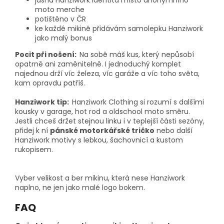
moto merche
potištěno v ČR
ke každé mikině přidávám samolepku Hanziwork
jako malý bonus
Pocit při nošení:
Na sobě máš kus, který nepůsobí
opatrně ani zaměnitelně. I jednoduchý komplet
najednou drží víc železa, víc garáže a víc toho světa,
kam opravdu patříš.
Hanziwork tip:
Hanziwork Clothing si rozumí s dalšími
kousky v garage, hot rod a oldschool moto směru.
Jestli chceš držet stejnou linku i v teplejší části sezóny,
přidej k ní
pánské motorkářské tričko
nebo další
Hanziwork motivy s lebkou, šachovnicí a kustom
rukopisem.
Vyber velikost a ber mikinu, která nese Hanziwork
naplno, ne jen jako malé logo bokem.
FAQ