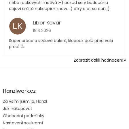
nebo rockových motivů :-) pokud se v budoucnu
objeví určitě nakoupím znovu ;) díky a at se daří ;)
Libor Kovář
LK
Hodnocení obchodu je 5 z 5 hvězdiček.
19.4.2026
Super práce a stylové balení, klobouk dolů před vaší
prací 👍
Zobrazit další hodnocení
Z
á
p
a
Hanziwork.cz
t
Za vším jsem já, Hanzi
í
Jak nakupovat
Obchodní podmínky
Nastavení soukromí