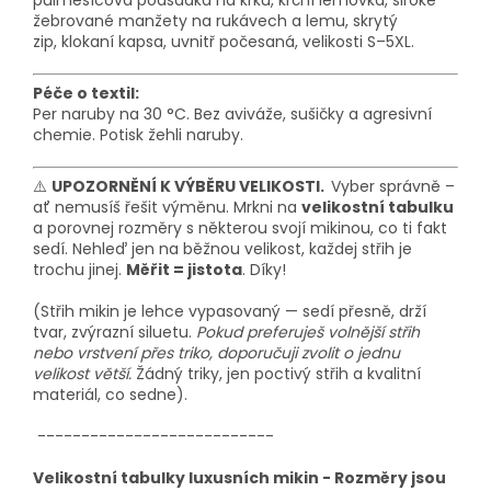
půlměsícová podsádka na krku,
krční lemovka
, široké
žebrované manžety na rukávech a lemu, skrytý
zip,
klokaní kapsa
, uvnitř počesaná
, velikosti S–5XL.
Péče o textil:
Per naruby na 30 °C. Bez aviváže, sušičky a agresivní
chemie. Potisk žehli naruby.
⚠️
UPOZORNĚNÍ K VÝBĚRU VELIKOSTI.
Vyber správně –
ať nemusíš řešit výměnu. Mrkni na
velikostní tabulku
a porovnej rozměry s některou svojí mikinou, co ti fakt
sedí. Nehleď jen na běžnou velikost, každej střih je
trochu jinej.
Měřit = jistota
. Díky!
(Střih mikin je lehce vypasovaný — sedí přesně, drží
tvar, zvýrazní siluetu.
Pokud preferuješ volnější střih
nebo vrstvení přes triko, doporučuji zvolit o jednu
velikost větší.
Žádný triky, jen poctivý střih a kvalitní
materiál, co sedne).
---------------------------
Velikostní tabulky luxusních mikin - Rozměry jsou