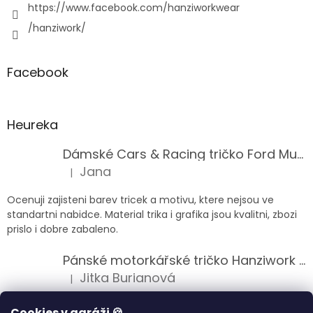
https://www.facebook.com/hanziworkwear
/hanziwork/
Facebook
Heureka
Dámské Cars & Racing tričko Ford Mustang 5. generace
Jana
|
Hodnocení produktu je 5 z 5 hvězdiček.
Ocenuji zajisteni barev tricek a motivu, ktere nejsou ve
standartni nabidce. Material trika i grafika jsou kvalitni, zbozi
prislo i dobre zabaleno.
Pánské motorkářské tričko Hanziwork Custom Bobber
Jitka Burianová
|
Hodnocení produktu je 5 z 5 hvězdiček.
Splnil očekávání na jedničku
Cookies v garáži 🍪