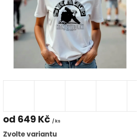
od
649 Kč
/ ks
Měrná
Zvolte variantu
cena: