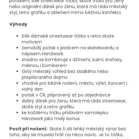
potiskem, bílé streetwear tričko, skate tričko pro ženy
nebo originální dárek pro ženu, která má ráda městský
styl, retro grafiku a oblečení mimo běžnou konfekci.
Výhody
bílé dámské streetwear tričko s retro skate
motivem
černobílý potisk s jezdcem na skateboardu a
nápisem Hanziwork
snadno se kombinuje s džínami, sukní, kraťasy,
mikinou i bomberem
čistý městský vzhled bez sladkého nebo
přeplácaného dojmu
vhodné pro běžné nošení, město, výlet, koncert i
volný den
potisk v ČR, připravený až po objednávce
dobrý dárek pro ženu, která má ráda streetwear,
skate styl a retro grafiku
ke každému tričku přidávám samolepku
Hanziwork jako malý bonus
Pocit při nošení:
Skate ti dá lehký městský výraz bez
toho, aby sis musela hrát na něco navíc. Je to tričko,