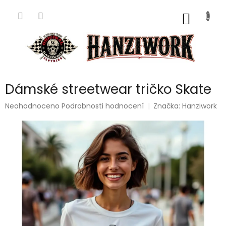
Přejít
na
NÁKUP
obsah
KOŠÍK
Dámské streetwear tričko Skate
Průměrné
Neohodnoceno
Podrobnosti hodnocení
Značka:
Hanziwork
hodnocení
produktu
je
0,0
z
5
hvězdiček.