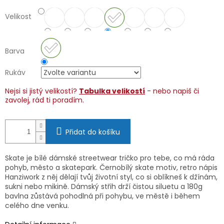
Velikost
Barva
Rukáv
Nejsi si jistý velikostí?
Tabulka velikostí
- nebo napiš či
zavolej, rád ti poradím.
Přidat do košíku
Skate je bílé dámské streetwear tričko pro tebe, co má ráda
pohyb, město a skatepark. Černobílý skate motiv, retro nápis
Hanziwork z něj dělají tvůj životní styl, co si oblíkneš k džínám,
sukni nebo mikině. Dámský střih drží čistou siluetu a 180g
bavlna zůstává pohodlná při pohybu, ve městě i během
celého dne venku.