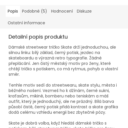
Popis
Podobné (5)
Hodnocení
Diskuze
Ostatní informace
Detailní popis produktu
Dámské streetwear tričko Skate drží jednoduchou, ale
silnou linku: bílý základ, černý potisk, jezdec na
skateboardu a výrazná retro typografie. Žádné
přeplácání. Jen čistý městský motiv pro ženy, které
chtějí tričko s potiskem, co má rytmus, pohyb a vlastní
směr.
Tenhle motiv sedí do streetwearu, skate stylu, města i
běžného nošení. Vezmeš ho k džínám, černé sukni,
kraťasům, mikině, bomberu nebo teniskám a máš
outfit, který je jednoduchý, ale ne prázdný. Bílá barva
působí čistě, černý potisk přidá kontrast a skate grafika
dodá celému vzhledu energii bez zbytečné pózy.
Skate je dobrá volba, když hledáš dámské tričko s