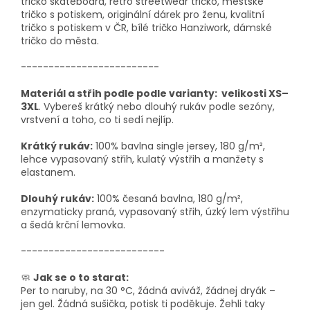
tričko skateboard, retro streetwear tričko, městské
tričko s potiskem, originální dárek pro ženu, kvalitní
tričko s potiskem v ČR, bílé tričko Hanziwork, dámské
tričko do města.
-------------------------
Materiál a střih podle podle varianty: velikosti XS–
3XL
. Vybereš krátký nebo dlouhý rukáv podle sezóny,
vrstvení a toho, co ti sedí nejlíp.
Krátký rukáv:
100% bavlna single jersey, 180 g/m²,
lehce vypasovaný střih, kulatý výstřih a manžety s
elastanem.
Dlouhý rukáv:
100% česaná bavlna, 180 g/m²,
enzymaticky praná, vypasovaný střih, úzký lem výstřihu
a šedá krční lemovka.
--------------------------
🧼
Jak se o to starat:
Per to naruby, na 30 °C, žádná aviváž, žádnej dryák –
jen gel. Žádná sušička, potisk ti poděkuje. Žehli taky