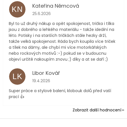
Kateřina Němcová
KN
Hodnocení obchodu je 5 z 5 hvězdiček.
25.6.2026
Byl to už druhý nákup a opět spokojenost, trička i tílka
jsou z dobrého a lehkého materiálu - takže ideální na
léto. Potisky i na starších tričkách stále hezky drží,
takže velká spokojenost. Ráda bych koupila více triček
a tílek na dámy, ale chybí mi více motorkářských
nebo rockových motivů :-) pokud se v budoucnu
objeví určitě nakoupím znovu ;) díky a at se daří ;)
Libor Kovář
LK
Hodnocení obchodu je 5 z 5 hvězdiček.
19.4.2026
Super práce a stylové balení, klobouk dolů před vaší
prací 👍
Zobrazit další hodnocení
Z