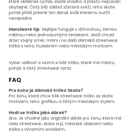
které oblékneš rychle, sladíš snadno a přesto nepůsobí
obyčejně. Čistý bílý základ zůstává svěží, retro skate
potisk přidá přesně ten detail, kvůli kterému outfit
nezapadne.
Hanziwork tip:
Nejlépe funguje s džínovinou, černou
mikinou nebo jednoduchými teniskami. Jestli chceš
držet stejný směr, mrkni i na další dámská streetwear
trička s retro, hudebním nebo městským motivem.
Vyber velikost a vezmi si bílé tričko, které má město,
pohyb a čistý streetwear výraz.
FAQ
Pro koho je dámské tričko Skate?
Pro ženu, která chce bílé streetwear tričko se skate
motivem, retro grafikou a čistým městským stylem.
Hodí se tričko jako dárek?
Ano. Je vhodné jako originální dárek pro ženu, která má
ráda streetwear, skate styl, městské oblečení nebo
trička s výrazným potiskem.