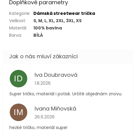
Doplňkové parametry
Kategorie
:
Dámská streetwear trička
Velikost
:
S, M, L, XL, 2XL, 3XL, XS
Materiál
:
100% bavlna
Barva
:
BÍLÁ
Iva Doubravová
ID
Hodnocení obchodu je 5 z 5 hvězdiček.
1.8.2026
Super tričko, materiál i potisk. Určitě objednám znovu.
Ivana Miňovská
IM
Hodnocení obchodu je 5 z 5 hvězdiček.
26.6.2026
hezké tričko, materiál super