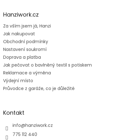
á
p
a
Hanziwork.cz
t
Za vším jsem já, Hanzi
í
Jak nakupovat
Obchodní podmínky
Nastavení soukromí
Doprava a platba
Jak pečovat o bavlněný textil s potiskem
Reklamace a výměna
Výdejní místo
Průvodce z garáže, co je důležité
Kontakt
info
@
hanziwork.cz
775 112 440