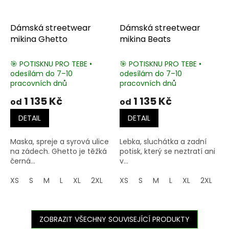
Dámská streetwear
Dámská streetwear
mikina Ghetto
mikina Beats
🎯 POTISKNU PRO TEBE •
🎯 POTISKNU PRO TEBE •
odesílám do 7–10
odesílám do 7–10
pracovních dnů
pracovních dnů
1 135 Kč
1 135 Kč
od
od
DETAIL
DETAIL
Maska, spreje a syrová ulice
Lebka, sluchátka a zadní
na zádech. Ghetto je těžká
potisk, který se neztratí ani
černá...
v...
XS
S
M
L
XL
2XL
3XL
XS
4XL
S
M
5XL
L
XL
2XL
3
ZOBRAZIT VŠECHNY SOUVISEJÍCÍ PRODUKTY