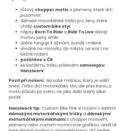
růžový
chopper motiv
a plameny, které drží
pozornost
dámské motorkářské tričko pro ženy, které
chtějí
custom bike styl
nápisy
Born To Ride
a
Ride To Live
dávají
motivu jasný směr
dobře funguje k džínům, bundě i mikině
vhodné na motorku, do města, na sraz i na
běžné nošení
potištěno v ČR
ke každému tričku přidávám
samolepku
Hanziwork
Pocit při nošení:
Na sobě máš kus, který je vidět
hned. Tričko drží motorkářský tón, ale přes barvu a
motiv působí po svém, ne jako další stejný biker
potisk.
Hanziwork tip:
Custom Bike Pink si rozumí s dalšími
dámskými motorkářskými tričky
a
dámskými
motorkářskými mikinami
s chopper motivem,
plameny nebo custom motorcycle grafikou. Jestli tě
bere dlouhá mašina a výraznější barvy, drž tenhle