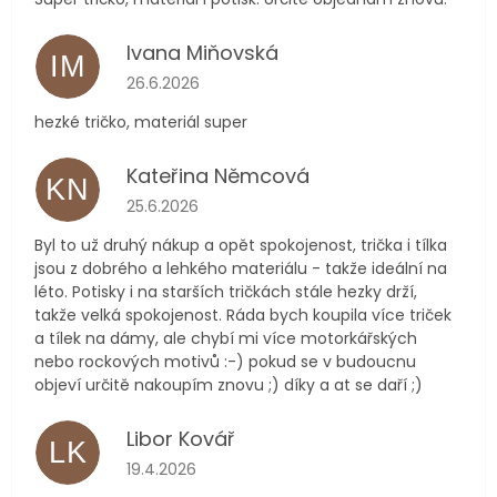
Ivana Miňovská
IM
Hodnocení obchodu je 5 z 5 hvězdiček.
26.6.2026
hezké tričko, materiál super
Kateřina Němcová
KN
Hodnocení obchodu je 5 z 5 hvězdiček.
25.6.2026
Byl to už druhý nákup a opět spokojenost, trička i tílka
jsou z dobrého a lehkého materiálu - takže ideální na
léto. Potisky i na starších tričkách stále hezky drží,
takže velká spokojenost. Ráda bych koupila více triček
a tílek na dámy, ale chybí mi více motorkářských
nebo rockových motivů :-) pokud se v budoucnu
objeví určitě nakoupím znovu ;) díky a at se daří ;)
Libor Kovář
LK
Hodnocení obchodu je 5 z 5 hvězdiček.
19.4.2026