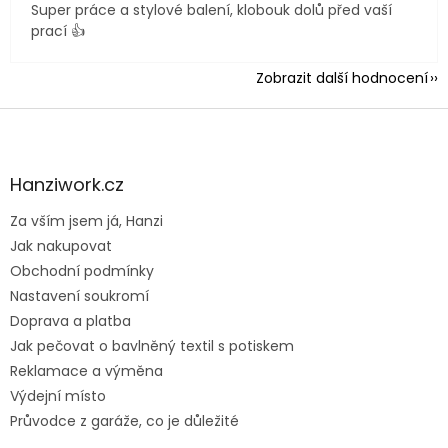
Super práce a stylové balení, klobouk dolů před vaší
prací 👍
Zobrazit další hodnocení
Z
á
p
a
Hanziwork.cz
t
Za vším jsem já, Hanzi
í
Jak nakupovat
Obchodní podmínky
Nastavení soukromí
Doprava a platba
Jak pečovat o bavlněný textil s potiskem
Reklamace a výměna
Výdejní místo
Průvodce z garáže, co je důležité