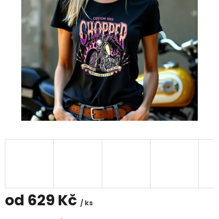
od
629 Kč
/ ks
Měrná