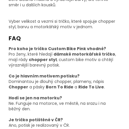
směr i u dalších kousků.
Vyber velikost a vezmi si tričko, které spojuje chopper
styl, barvu a motorkářský motiv v jednom.
FAQ
Pro koho je tričko Custom Bike Pink vhodné?
Pro ženy, které hledají
dámské motorkářské tričko
,
mají rády
chopper styl
, custom bike motiv a chtějí
výraznější barevný potisk.
Co je hlavním motivem potisku?
Dominantou je dlouhý chopper, plameny, nápis
Chopper
a pásky
Born To Ride
a
Ride To Live
.
Hodí se jen na motorku?
Ne. Funguje na motorce, ve městě, na srazu i na
běžný den.
Je tričko potištěné v ČR?
Ano, potisk je realizovaný v ČR.