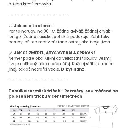
a šedá krční lemovka.
--------------------------
🧼
Jak se o to starat:
Per to naruby, na 30 °C, žádná aviváž, žádnej dryák –
jen gel. Žádná sušička, potisk ti poděkuje. Žehli taky
naruby, ať ten motiv zůstane ostrej jako tvoje jízda.
📏
JAK SE ZMĚŘIT, ABYS VYBRALA SPRÁVNĚ
Neměř podle oka. Mrkni do velikostní tabulky, vezmi
svoje oblíbený triko a přeměřuj. Každej střih je trochu
jinej, tak ať netrefíš vedle.
Díky! Hanzi
--------------------------
Tabulka rozměrů triček - Rozměry jsou měřené na
položeném tričku v centimetrech.