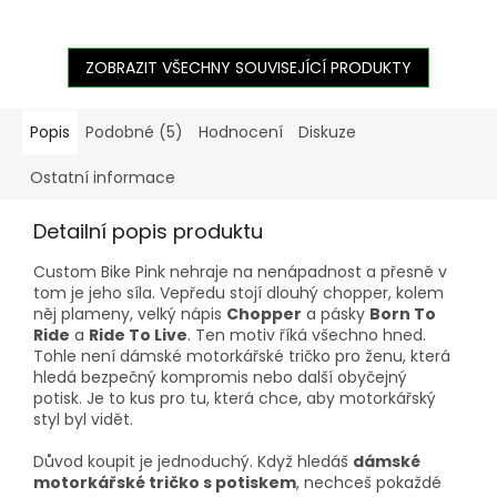
ZOBRAZIT VŠECHNY SOUVISEJÍCÍ PRODUKTY
Popis
Podobné (5)
Hodnocení
Diskuze
Ostatní informace
Detailní popis produktu
Custom Bike Pink nehraje na nenápadnost a přesně v
tom je jeho síla. Vepředu stojí dlouhý chopper, kolem
něj plameny, velký nápis
Chopper
a pásky
Born To
Ride
a
Ride To Live
. Ten motiv říká všechno hned.
Tohle není dámské motorkářské tričko pro ženu, která
hledá bezpečný kompromis nebo další obyčejný
potisk. Je to kus pro tu, která chce, aby motorkářský
styl byl vidět.
Důvod koupit je jednoduchý. Když hledáš
dámské
motorkářské tričko s potiskem
, nechceš pokaždé