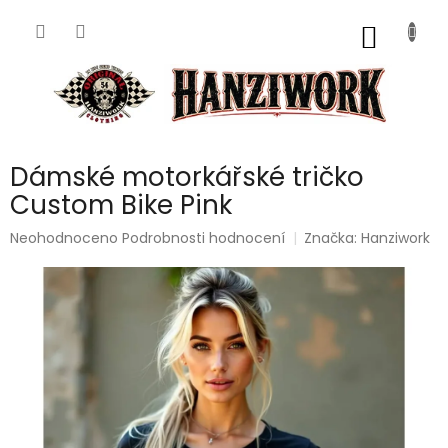
Přejít
na
NÁKUP
obsah
KOŠÍK
Dámské motorkářské tričko
Custom Bike Pink
Průměrné
Neohodnoceno
Podrobnosti hodnocení
Značka:
Hanziwork
hodnocení
produktu
je
0,0
z
5
hvězdiček.