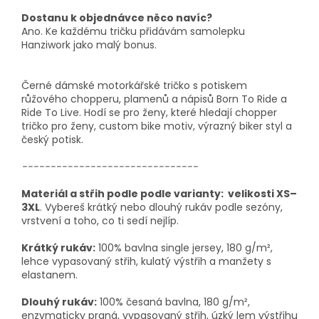
Dostanu k objednávce něco navíc?
Ano. Ke každému tričku přidávám samolepku
Hanziwork jako malý bonus.
Černé dámské motorkářské tričko s potiskem
růžového chopperu, plamenů a nápisů Born To Ride a
Ride To Live. Hodí se pro ženy, které hledají chopper
tričko pro ženy, custom bike motiv, výrazný biker styl a
český potisk.
-------------------------------
Materiál a střih podle podle varianty: velikosti XS–
3XL
. Vybereš krátký nebo dlouhý rukáv podle sezóny,
vrstvení a toho, co ti sedí nejlíp.
Krátký rukáv:
100% bavlna single jersey, 180 g/m²,
lehce vypasovaný střih, kulatý výstřih a manžety s
elastanem.
Dlouhý rukáv:
100% česaná bavlna, 180 g/m²,
enzymaticky praná, vypasovaný střih, úzký lem výstřihu