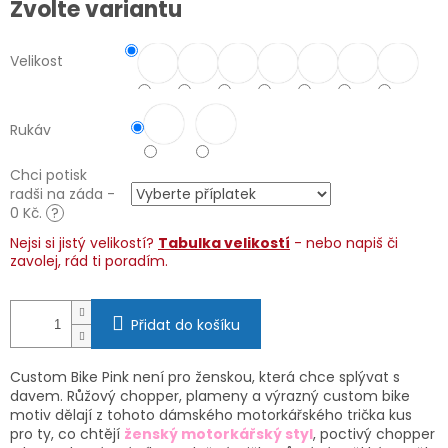
Zvolte variantu
cena:
Velikost
Rukáv
Chci potisk
radši na záda -
0 Kč.
?
Nejsi si jistý velikostí?
Tabulka velikostí
- nebo napiš či
zavolej, rád ti poradím.
Přidat do košíku
Custom Bike Pink není pro ženskou, která chce splývat s
davem. Růžový chopper, plameny a výrazný custom bike
motiv dělají z tohoto dámského motorkářského trička kus
pro ty, co chtějí
ženský motorkářský styl
, poctivý chopper