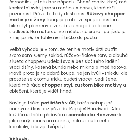
černobílou jistotu bez nápadu. Chceš motiv, který má
konkrétní svět, jasnou mašinu a barvu, která drží
pozornost. Právě to tady dostaneš.
Růžový chopper
motiv pro ženy
funguje proto, že spojuje custom
bike styl, plameny a ženskou energii bez laciné
sladkosti. Na motorce, ve městě, na srazu i po jízdě je
z něj jasné, že tohle není tričko do počtu.
Velká výhoda je v tom, že tenhle motiv drží outfit
skoro sám. Černý základ, růžovo-fialové tóny a dlouhá
silueta chopperu udělají svoje bez složitého ladění.
Stačí džíny, kožená bunda nebo mikina a máš hotovo.
Právě proto je to dobrá koupě. Ne jen kvůli vzhledu, ale
protože se k tomu tričku budeš vracet. Sedí ženě,
která má ráda
chopper styl
,
custom bike motivy
a
oblečení, které je vidět hned.
Navíc je tričko
potištěné v ČR
, takže nekupuješ
anonymní kus bez původu. Kupuješ Hanziwork. A ke
každému tričku přidávám i
samolepku Hanziwork
jako malý bonus na mašinu, helmu, auto nebo
kamkoliv, kde žije tvůj styl.
Výhody: