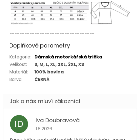
----------------------------------
Doplňkové parametry
Kategorie
:
Dámská motorkářská trička
Velikost
:
S, M, L, XL, 2XL, 3XL, XS
Materiál
:
100% bavlna
Barva
:
ČERNÁ
Iva Doubravová
ID
Hodnocení obchodu je 5 z 5 hvězdiček.
1.8.2026
Super tričko, materiál i potisk. Určitě objednám znovu.