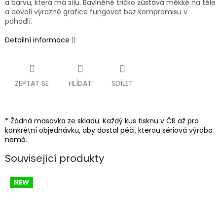
a barvu, která má sílu. Bavlněné tričko zůstává měkké na těle
a dovolí výrazné grafice fungovat bez kompromisu v
pohodlí.
Detailní informace
ZEPTAT SE
HLÍDAT
SDÍLET
* Žádná masovka ze skladu. Každý kus tisknu v ČR až pro
konkrétní objednávku, aby dostal péči, kterou sériová výroba
nemá.
Související produkty
NEW