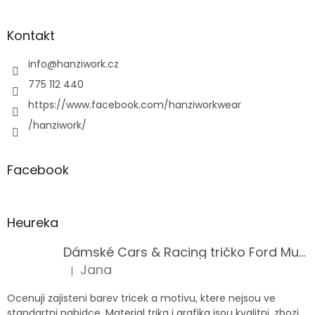
Kontakt
info
@
hanziwork.cz
775 112 440
https://www.facebook.com/hanziworkwear
/hanziwork/
Facebook
Heureka
Dámské Cars & Racing tričko Ford Mustang 5. generace
Jana
|
Hodnocení produktu je 5 z 5 hvězdiček.
Ocenuji zajisteni barev tricek a motivu, ktere nejsou ve
standartni nabidce. Material trika i grafika jsou kvalitni, zbozi