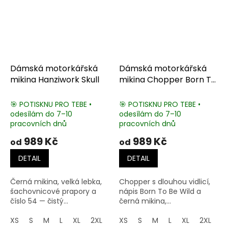
Dámská motorkářská
Dámská motorkářská
mikina Hanziwork Skull
mikina Chopper Born To
Be Wild
🎯 POTISKNU PRO TEBE •
🎯 POTISKNU PRO TEBE •
odesílám do 7–10
odesílám do 7–10
pracovních dnů
pracovních dnů
989 Kč
989 Kč
od
od
DETAIL
DETAIL
Černá mikina, velká lebka,
Chopper s dlouhou vidlicí,
šachovnicové prapory a
nápis Born To Be Wild a
číslo 54 — čistý...
černá mikina,...
XS
S
M
L
XL
2XL
3XL
XS
4XL
S
M
5XL
L
XL
2XL
3