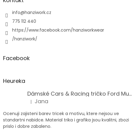
Kontakt
info
@
hanziwork.cz
775 112 440
https://www.facebook.com/hanziworkwear
/hanziwork/
Facebook
Heureka
Dámské Cars & Racing tričko Ford Mustang 5. generace
Jana
|
Hodnocení produktu je 5 z 5 hvězdiček.
Ocenuji zajisteni barev tricek a motivu, ktere nejsou ve
standartni nabidce. Material trika i grafika jsou kvalitni, zbozi
prislo i dobre zabaleno.