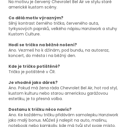
Na motivu je červený Chevrolet Bel Air ve stylu staré
americké kustom scény.
Co dělá motiv výrazným?
Silný kontrast černého trička, červeného auta,
tyrkysových paprsků, velkého nápisu Hanziwork a stuhy
Kustom Culture.
Hodí se tričko na běžné nošení?
Ano. Vezmeš ho k džínám, pod bundu, na autosraz,
koncert, do města i na běžný den.
Kde je tričko potištěné?
Tričko je potištěné v ČR.
Je vhodné jako dárek?
Ano. Pokud má žena ráda Chevrolet Bel Air, hot rod styl,
kustom kulturu nebo starou americkou garážovou
estetiku, je to přesná volba.
Dostanu k tričku něco navíc?
Ano. Ke každému tričku přidávám samolepku Hanziwork
jako malý bonus. Můžeš ji nalepit na auto, mašinu,
notebook nebo kamkoliv, kde má tvůj styl svoje místo.