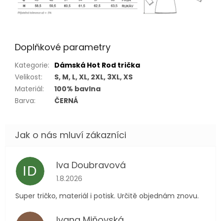
Doplňkové parametry
Kategorie
:
Dámská Hot Rod trička
Velikost
:
S, M, L, XL, 2XL, 3XL, XS
Materiál
:
100% bavlna
Barva
:
ČERNÁ
Iva Doubravová
ID
Hodnocení obchodu je 5 z 5 hvězdiček.
1.8.2026
Super tričko, materiál i potisk. Určitě objednám znovu.
Ivana Miňovská