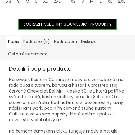
XS
S
M
L
XL
2XL
3XL
XS
4XL
S
M
5XL
L
XL
2XL
3
ZOBRAZIT VŠECHNY SOUVISEJÍCÍ PRODUKTY
Popis
Podobné (5)
Hodnocení
Diskuze
Ostatní informace
Detailní popis produktu
Hanziwork Kustom Culture je motiv pro ženu, která má
ráda auta s tvarem, barvou a historií. Uprostřed stojí
červený Chevrolet Bel Air – klasika 50. let, která patří ke
světu hot rodů, kustom kultury, amerických garáží a
starého rock’n’rollu. Nad autem drží pozornost výrazný
nápis Hanziwork, pod ním červená stuha Kustom
Culture a za vozem paprsky, které celému potisku
dávají starý plakátový říz.
Na černém dámském tričku funguje motiv silně, ale