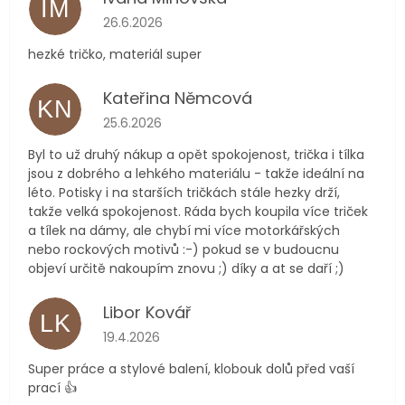
IM
Hodnocení obchodu je 5 z 5 hvězdiček.
26.6.2026
hezké tričko, materiál super
Kateřina Němcová
KN
Hodnocení obchodu je 5 z 5 hvězdiček.
25.6.2026
Byl to už druhý nákup a opět spokojenost, trička i tílka
jsou z dobrého a lehkého materiálu - takže ideální na
léto. Potisky i na starších tričkách stále hezky drží,
takže velká spokojenost. Ráda bych koupila více triček
a tílek na dámy, ale chybí mi více motorkářských
nebo rockových motivů :-) pokud se v budoucnu
objeví určitě nakoupím znovu ;) díky a at se daří ;)
Libor Kovář
LK
Hodnocení obchodu je 5 z 5 hvězdiček.
19.4.2026
Super práce a stylové balení, klobouk dolů před vaší
prací 👍