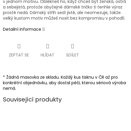
v jednom motivu. Oblékneš ho, když chceš být ženská, ostrá
a sebejistá, protože obyčejné dámské tričko ti tenhle výraz
prostě nedá. Dámský střih sedí jistě, ale neomezuje, takže
velký kustom motiv můžeš nosit bez kompromisu v pohodlí.
Detailní informace
ZEPTAT SE
HLÍDAT
SDÍLET
* Žádná masovka ze skladu. Každý kus tisknu v ČR až pro
konkrétní objednávku, aby dostal péči, kterou sériová výroba
nemá.
Související produkty