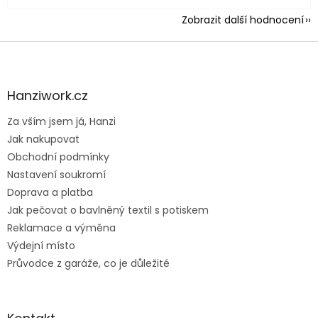
Zobrazit další hodnocení
Z
á
p
a
Hanziwork.cz
t
Za vším jsem já, Hanzi
í
Jak nakupovat
Obchodní podmínky
Nastavení soukromí
Doprava a platba
Jak pečovat o bavlněný textil s potiskem
Reklamace a výměna
Výdejní místo
Průvodce z garáže, co je důležité