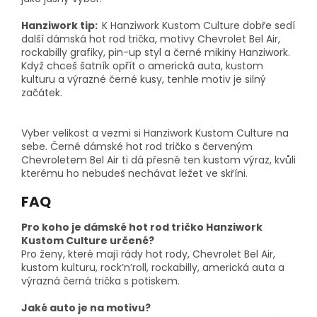
Hanziwork tip:
K Hanziwork Kustom Culture dobře sedí
další dámská hot rod trička, motivy Chevrolet Bel Air,
rockabilly grafiky, pin-up styl a černé mikiny Hanziwork.
Když chceš šatník opřít o americká auta, kustom
kulturu a výrazné černé kusy, tenhle motiv je silný
začátek.
Vyber velikost a vezmi si Hanziwork Kustom Culture na
sebe. Černé dámské hot rod tričko s červeným
Chevroletem Bel Air ti dá přesně ten kustom výraz, kvůli
kterému ho nebudeš nechávat ležet ve skříni.
FAQ
Pro koho je dámské hot rod tričko Hanziwork
Kustom Culture určené?
Pro ženy, které mají rády hot rody, Chevrolet Bel Air,
kustom kulturu, rock’n’roll, rockabilly, americká auta a
výrazná černá trička s potiskem.
Jaké auto je na motivu?