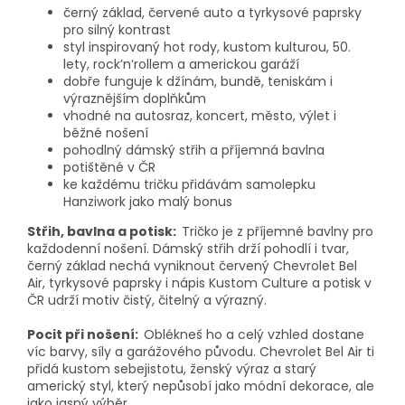
černý základ, červené auto a tyrkysové paprsky
pro silný kontrast
styl inspirovaný hot rody, kustom kulturou, 50.
lety, rock’n’rollem a americkou garáží
dobře funguje k džínám, bundě, teniskám i
výraznějším doplňkům
vhodné na autosraz, koncert, město, výlet i
běžné nošení
pohodlný dámský střih a příjemná bavlna
potištěné v ČR
ke každému tričku přidávám samolepku
Hanziwork jako malý bonus
Střih, bavlna a potisk:
Tričko je z příjemné bavlny pro
každodenní nošení. Dámský střih drží pohodlí i tvar,
černý základ nechá vyniknout červený Chevrolet Bel
Air, tyrkysové paprsky i nápis Kustom Culture a potisk v
ČR udrží motiv čistý, čitelný a výrazný.
Pocit při nošení:
Oblékneš ho a celý vzhled dostane
víc barvy, síly a garážového původu. Chevrolet Bel Air ti
přidá kustom sebejistotu, ženský výraz a starý
americký styl, který nepůsobí jako módní dekorace, ale
jako jasný výběr.