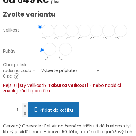
od
649 Kč
/ ks
Měrná
Zvolte variantu
cena:
Velikost
Rukáv
Chci potisk
radši na záda -
0 Kč.
?
Nejsi si jistý velikostí?
Tabulka velikostí
- nebo napiš či
zavolej, rád ti poradím.
Přidat do košíku
Červený Chevrolet Bel Air na černém tričku ti dá kustom styl,
který je vidět hned – barva, 50. léta, rock’n’roll a garážový tah