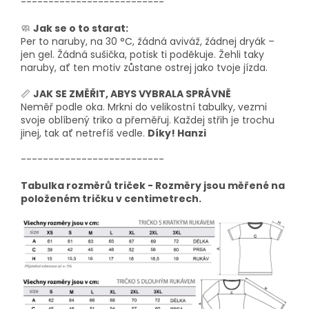
--------------------------
🧼
Jak se o to starat:
Per to naruby, na 30 °C, žádná aviváž, žádnej dryák –
jen gel. Žádná sušička, potisk ti poděkuje. Žehli taky
naruby, ať ten motiv zůstane ostrej jako tvoje jízda.
📏
JAK SE ZMĚŘIT, ABYS VYBRALA SPRÁVNĚ
Neměř podle oka. Mrkni do velikostní tabulky, vezmi
svoje oblíbený triko a přeměřuj. Každej střih je trochu
jinej, tak ať netrefíš vedle.
Díky! Hanzi
--------------------------
Tabulka rozměrů triček - Rozměry jsou měřené na
položeném tričku v centimetrech.