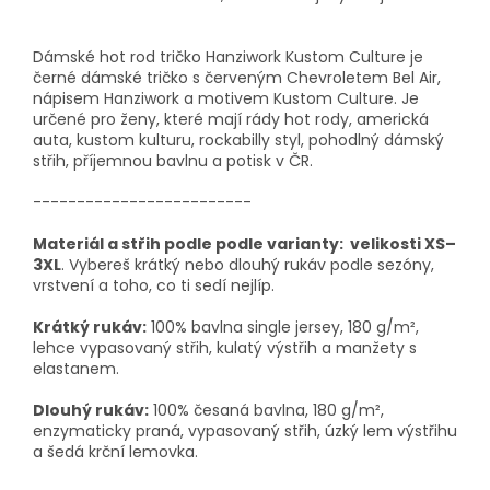
Dámské hot rod tričko Hanziwork Kustom Culture je
černé dámské tričko s červeným Chevroletem Bel Air,
nápisem Hanziwork a motivem Kustom Culture. Je
určené pro ženy, které mají rády hot rody, americká
auta, kustom kulturu, rockabilly styl, pohodlný dámský
střih, příjemnou bavlnu a potisk v ČR.
-------------------------
Materiál a střih podle podle varianty: velikosti XS–
3XL
. Vybereš krátký nebo dlouhý rukáv podle sezóny,
vrstvení a toho, co ti sedí nejlíp.
Krátký rukáv:
100% bavlna single jersey, 180 g/m²,
lehce vypasovaný střih, kulatý výstřih a manžety s
elastanem.
Dlouhý rukáv:
100% česaná bavlna, 180 g/m²,
enzymaticky praná, vypasovaný střih, úzký lem výstřihu
a šedá krční lemovka.