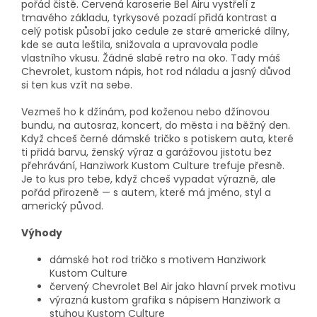
pořád čistě. Červená karoserie Bel Airu vystřelí z
tmavého základu, tyrkysové pozadí přidá kontrast a
celý potisk působí jako cedule ze staré americké dílny,
kde se auta leštila, snižovala a upravovala podle
vlastního vkusu. Žádné slabé retro na oko. Tady máš
Chevrolet, kustom nápis, hot rod náladu a jasný důvod
si ten kus vzít na sebe.
Vezmeš ho k džínám, pod koženou nebo džínovou
bundu, na autosraz, koncert, do města i na běžný den.
Když chceš černé dámské tričko s potiskem auta, které
ti přidá barvu, ženský výraz a garážovou jistotu bez
přehrávání, Hanziwork Kustom Culture trefuje přesně.
Je to kus pro tebe, když chceš vypadat výrazně, ale
pořád přirozeně — s autem, které má jméno, styl a
americký původ.
Výhody
dámské hot rod tričko s motivem Hanziwork
Kustom Culture
červený Chevrolet Bel Air jako hlavní prvek motivu
výrazná kustom grafika s nápisem Hanziwork a
stuhou Kustom Culture