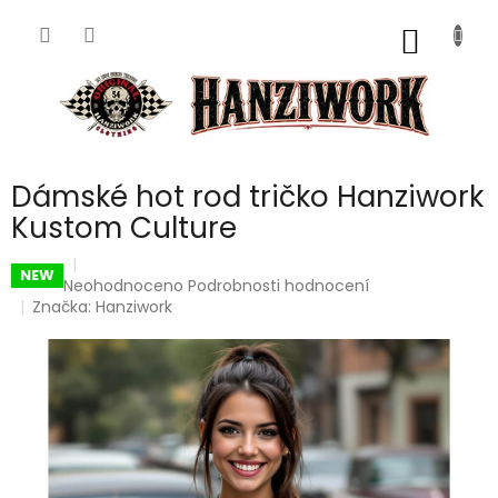
Přejít
na
NÁKUP
obsah
KOŠÍK
Dámské hot rod tričko Hanziwork
Kustom Culture
NEW
Průměrné
Neohodnoceno
Podrobnosti hodnocení
hodnocení
Značka:
Hanziwork
produktu
je
0,0
z
5
hvězdiček.