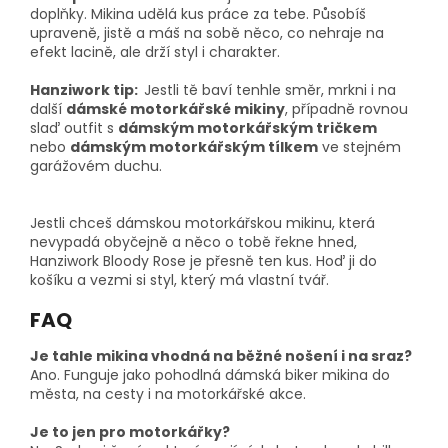
doplňky. Mikina udělá kus práce za tebe. Působíš
upraveně, jistě a máš na sobě něco, co nehraje na
efekt lacině, ale drží styl i charakter.
Hanziwork tip:
Jestli tě baví tenhle směr, mrkni i na
další
dámské motorkářské mikiny
, případně rovnou
slaď outfit s
dámským motorkářským tričkem
nebo
dámským motorkářským tílkem
ve stejném
garážovém duchu.
Jestli chceš dámskou motorkářskou mikinu, která
nevypadá obyčejně a něco o tobě řekne hned,
Hanziwork Bloody Rose je přesně ten kus. Hoď ji do
košíku a vezmi si styl, který má vlastní tvář.
FAQ
Je tahle mikina vhodná na běžné nošení i na sraz?
Ano. Funguje jako pohodlná dámská biker mikina do
města, na cesty i na motorkářské akce.
Je to jen pro motorkářky?