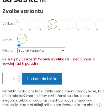
od
989 Kč
/ ks
Měrná
Zvolte variantu
cena:
Velikost
Barva
Mikina
Nejsi si jistý velikostí?
Tabulka velikostí
- nebo napiš či
zavolej, rád ti poradím.
Přidat do košíku
Perfektní volba pro tebe, tahle černá mikina Bloody Rose, ta ti
přidá rebelský motorkářský styl s ženskou silou a retro
elegancí. Lebka s rudou růží, šachovnicové praporky a
rockabilly linka z ní dělají mikinu pro ženskou, která chce být