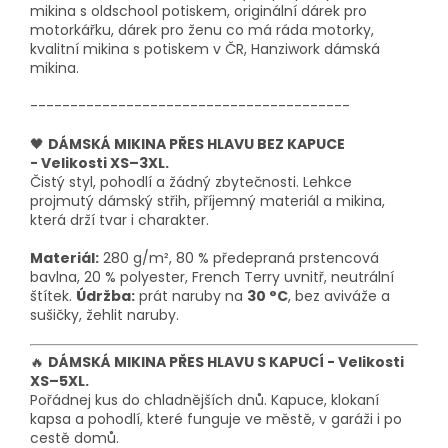
mikina s oldschool potiskem, originální dárek pro
motorkářku, dárek pro ženu co má ráda motorky,
kvalitní mikina s potiskem v ČR, Hanziwork dámská
mikina.
----------------------------------------
🖤
DÁMSKÁ MIKINA PŘES HLAVU BEZ KAPUCE
- Velikosti XS–3XL.
Čistý styl, pohodlí a žádný zbytečnosti. Lehkce
projmutý dámský střih, příjemný materiál a mikina,
která drží tvar i charakter.
Materiál:
280 g/m², 80 % předepraná prstencová
bavlna, 20 % polyester, French Terry uvnitř, neutrální
štítek.
Údržba:
prát naruby na
30 °C
, bez aviváže a
sušičky, žehlit naruby.
🔥
DÁMSKÁ MIKINA PŘES HLAVU S KAPUCÍ - Velikosti
XS–5XL.
Pořádnej kus do chladnějších dnů. Kapuce, klokaní
kapsa a pohodlí, které funguje ve městě, v garáži i po
cestě domů.