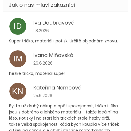
Iva Doubravová
ID
Hodnocení obchodu je 5 z 5 hvězdiček.
1.8.2026
Super tričko, materiál i potisk. Určitě objednám znovu.
Ivana Miňovská
IM
Hodnocení obchodu je 5 z 5 hvězdiček.
26.6.2026
hezké tričko, materiál super
Kateřina Němcová
KN
Hodnocení obchodu je 5 z 5 hvězdiček.
25.6.2026
Byl to už druhý nákup a opět spokojenost, trička i tílka
jsou z dobrého a lehkého materiálu - takže ideální na
léto. Potisky i na starších tričkách stále hezky drží,
takže velká spokojenost. Ráda bych koupila více triček
a tílek na dámy, ale chybí mi více motorkářských