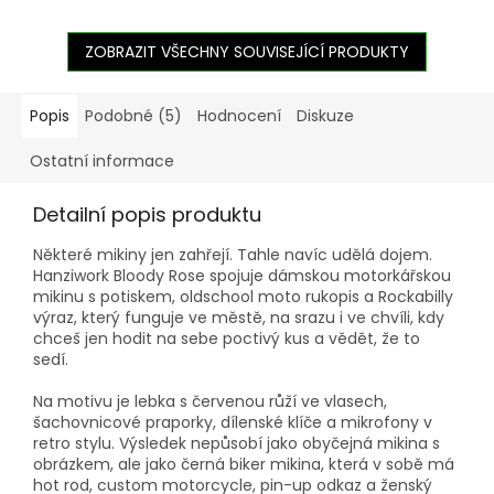
ZOBRAZIT VŠECHNY SOUVISEJÍCÍ PRODUKTY
Popis
Podobné (5)
Hodnocení
Diskuze
Ostatní informace
Detailní popis produktu
Některé mikiny jen zahřejí. Tahle navíc udělá dojem.
Hanziwork Bloody Rose spojuje dámskou motorkářskou
mikinu s potiskem, oldschool moto rukopis a Rockabilly
výraz, který funguje ve městě, na srazu i ve chvíli, kdy
chceš jen hodit na sebe poctivý kus a vědět, že to
sedí.
Na motivu je lebka s červenou růží ve vlasech,
šachovnicové praporky, dílenské klíče a mikrofony v
retro stylu. Výsledek nepůsobí jako obyčejná mikina s
obrázkem, ale jako černá biker mikina, která v sobě má
hot rod, custom motorcycle, pin-up odkaz a ženský