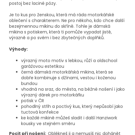
postoj bez laciné pózy.
Je to kus pro ženskou, která má ráda motorkářské
oblečení s charakterem. Ne pro někoho, kdo chce další
bezejmennou mikinu do skříně. Tohle je dámská
mikina s potiskem, která ti pomůže vypadat jistě,
výrazně a po svém i bez zbytečných doplňků.
Výhody:
výrazný moto motiv s lebkou, růží a oldschool
garážovou estetikou
černá dámská motorkářská mikina, která se
dobře kombinuje s džínami, vestou i koženou
bundou
vhodná na sraz, do města, na běžné nošení i jako
výrazný dárek pro motorkářku
potisk v ČR
pohodlný střih a poctivý kus, který nepůsobí jako
tuctová konfekce
ke každé mikině můžeš sladit i další Hanziwork
kousky ve stejném směru
Pocit při nošení:
Oblékneš ji a nemusíš nic dohánět