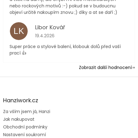
nebo rockových motivů :-) pokud se v budoucnu
objeví určitě nakoupím znovu ;) díky a at se daří ;)
Libor Kovář
LK
Hodnocení obchodu je 5 z 5 hvězdiček.
19.4.2026
Super práce a stylové balení, klobouk dolů před vaší
prací 👍
Zobrazit další hodnocení
Z
á
p
a
Hanziwork.cz
t
Za vším jsem já, Hanzi
í
Jak nakupovat
Obchodní podmínky
Nastavení soukromí