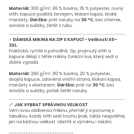
Materiál:
300 g/m², 65 % bavlna, 35 % polyester, rovný
střih, kapuce podšitá žerzejem,
klokaní kapsa,
široké
manžety.
Údržba:
prát naruby na
30 °C
, bez chemie,
aviváže a sušičky, žehlit z rubu.
⚡
DÁMSKÁ MIKINA NA ZIP S KAPUCÍ - Velikosti XS–
3XL.
Praktická, rychlá a pohodlná. Zip, projmutý střih a
kapuce dělají z téhle mikiny funkční kus, který sedí a
dobře vypadá.
Materiál:
280 g/m², 80 % bavlna, 20 % polyester,
dvojitá kapuce, zdrsněná vnitřní strana, klokaní kapsa,
manžety s elastanem.
Údržba:
prát na
30 °C
, bez
aviváže a sušičky, potisk žehlit naruby.
📏
JAK VYBRAT SPRÁVNOU VELIKOST
Vem svou oblíbenou mikinu, přeměř ji a porovnej s
tabulkou. Každý střih sedí trochu jinak, takže nespoléhej
jen na běžnou velikost. Ušetříš si výměnu i čekání.
---------------------------