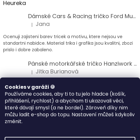
Heureka
Dámské Cars & Racing tričko Ford Mustang 5. generace
Jana
|
Hodnocení produktu je 5 z 5 hvězdiček.
Ocenuji zajisteni barev tricek a motivu, ktere nejsou ve
standartni nabidce. Material trika i grafika jsou kvalitni, zbozi
prislo i dobre zabaleno.
Pánské motorkářské tričko Hanziwork Custom Bobber
Jitka Burianová
|
Hodnocení produktu je 5 z 5 hvězdiček.
Splnil očekávání na jedničku
Cookies v garáži 🍪
Používáme cookies, aby ti to tu jelo hladce (košík,
Pánské motorkářské tričko Royal Enfield 350cc
přihlášení, rychlost) a abychom ti ukazovali věci,
Klára Musilová
|
které dávají smysl (a ne bordel). Zároveň díky nim
Hodnocení produktu je 5 z 5 hvězdiček.
můžu ladit e-shop do topu. Nastavení můžeš kdykoliv
Jsem velice spokojena, velmi kvalitni zbozi.
změnit.