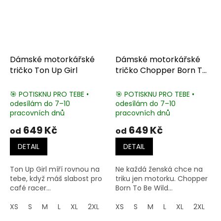
Dámské motorkářské
Dámské motorkářské
tričko Ton Up Girl
tričko Chopper Born To
Be Wild
🎯 POTISKNU PRO TEBE •
🎯 POTISKNU PRO TEBE •
odesílám do 7–10
odesílám do 7–10
pracovních dnů
pracovních dnů
649 Kč
649 Kč
od
od
DETAIL
DETAIL
Ton Up Girl míří rovnou na
Ne každá ženská chce na
tebe, když máš slabost pro
triku jen motorku. Chopper
café racer...
Born To Be Wild...
XS
S
M
L
XL
2XL
3XL
XS
S
M
L
XL
2XL
3