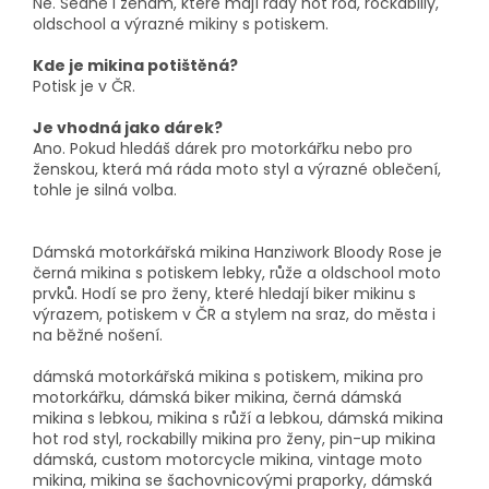
Ne. Sedne i ženám, které mají rády hot rod, rockabilly,
oldschool a výrazné mikiny s potiskem.
Kde je mikina potištěná?
Potisk je v ČR.
Je vhodná jako dárek?
Ano. Pokud hledáš dárek pro motorkářku nebo pro
ženskou, která má ráda moto styl a výrazné oblečení,
tohle je silná volba.
Dámská motorkářská mikina Hanziwork Bloody Rose je
černá mikina s potiskem lebky, růže a oldschool moto
prvků. Hodí se pro ženy, které hledají biker mikinu s
výrazem, potiskem v ČR a stylem na sraz, do města i
na běžné nošení.
dámská motorkářská mikina s potiskem, mikina pro
motorkářku, dámská biker mikina, černá dámská
mikina s lebkou, mikina s růží a lebkou, dámská mikina
hot rod styl, rockabilly mikina pro ženy, pin-up mikina
dámská, custom motorcycle mikina, vintage moto
mikina, mikina se šachovnicovými praporky, dámská