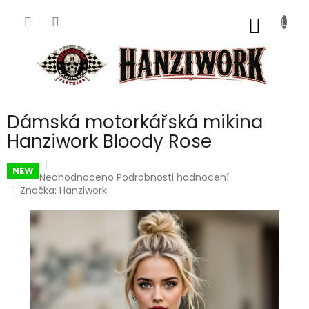
Přejít
na
NÁKUP
obsah
KOŠÍK
Dámská motorkářská mikina
Hanziwork Bloody Rose
NEW
Průměrné
Neohodnoceno
Podrobnosti hodnocení
hodnocení
Značka:
Hanziwork
produktu
je
0,0
z
5
hvězdiček.