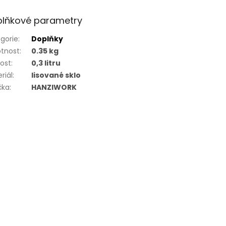
lňkové parametry
gorie
:
Doplňky
tnost
:
0.35 kg
kost
:
0,3 litru
riál
:
lisované sklo
čka
:
HANZIWORK