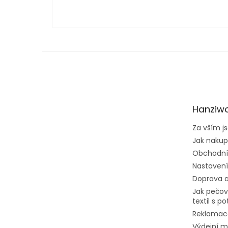
Z
á
p
a
t
Hanziwo
í
Za vším js
Jak naku
Obchodní
Nastavení
Doprava a
Jak pečov
textil s p
Reklamac
Výdejní m