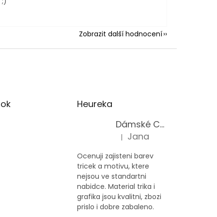
;)
Zobrazit další hodnocení
ok
Heureka
Dámské Cars & Racing tričko Ford Mustang 5. generace
Jana
|
Hodnocení produktu je 5 z 5 h
Ocenuji zajisteni barev
tricek a motivu, ktere
nejsou ve standartni
nabidce. Material trika i
grafika jsou kvalitni, zbozi
prislo i dobre zabaleno.