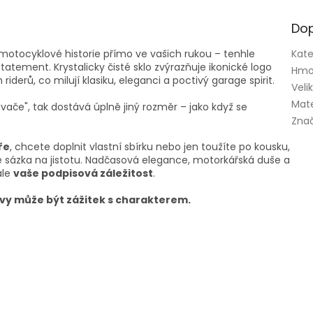
Dop
 motocyklové historie přímo ve vašich rukou – tenhle
Kate
tatement. Krystalicky čisté sklo zvýrazňuje ikonické logo
Hmo
iderů, co milují klasiku, eleganci a poctivý garage spirit.
Veli
Mate
ače", tak dostává úplně jiný rozměr – jako když se
Zna
ře
, chcete doplnit vlastní sbírku nebo jen toužíte po kousku,
je sázka na jistotu. Nadčasová elegance, motorkářská duše a
ale
vaše podpisová záležitost
.
ávy může být zážitek s charakterem.