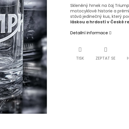
Skleněný hrnek na čaj Triump
motocyklové historie a prémi
stává jedinečný kus, který p
láskou a hrdostí v České r
Detailní informace
TISK
ZEPTAT SE