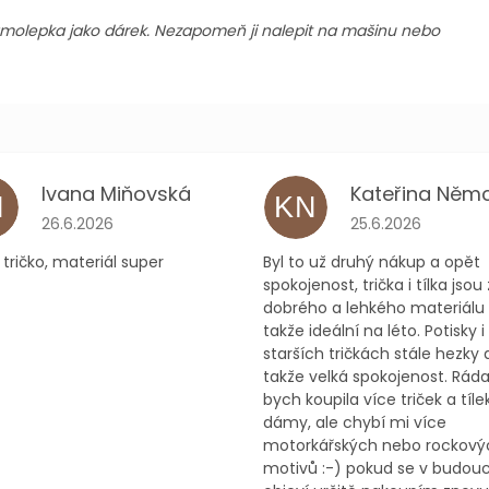
amolepka jako dárek. Nezapomeň ji nalepit na mašinu nebo
Ivana Miňovská
M
KN
ček.
Hodnocení obchodu je 5 z 5 hvězdiček.
Hodnocení obchodu
26.6.2026
25.6.2026
tričko, materiál super
Byl to už druhý nákup a opět
spokojenost, trička i tílka jsou 
dobrého a lehkého materiálu
takže ideální na léto. Potisky i
starších tričkách stále hezky d
takže velká spokojenost. Rád
bych koupila více triček a tíle
dámy, ale chybí mi více
motorkářských nebo rockový
motivů :-) pokud se v budou