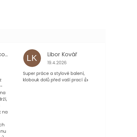
Kateřina Němcová
Libor Kovář
LK
 je 5 z 5 hvězdiček.
Hodnocení obchodu je 5 z 5 hvězdiček.
19.4.2026
Super práce a stylové balení,
z
klobouk dolů před vaší prací 👍
 -
 na
rží,
a
k na
ch
cnu