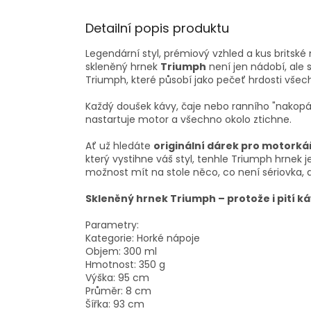
Detailní popis produktu
Legendární styl, prémiový vzhled a kus britské
skleněný hrnek
Triumph
není jen nádobí, ale s
Triumph, které působí jako pečeť hrdosti všech r
Každý doušek kávy, čaje nebo ranního "nakopáv
nastartuje motor a všechno okolo ztichne.
Ať už hledáte
originální dárek pro motorká
který vystihne váš styl, tenhle Triumph hrnek 
možnost mít na stole něco, co není sériovka, 
Skleněný hrnek Triumph – protože i pití k
Parametry:
Kategorie:
Horké nápoje
Objem:
300 ml
Hmotnost:
350 g
Výška:
95 cm
Průměr:
8 cm
Šířka:
93 cm