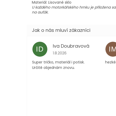
Materiál:
Lisované sklo
U každého motorkářského hrnku je přiložena s
na auťák.
Iva Doubravová
ID
I
Hodnocení obchodu je 5 z 5 hvězdi
1.8.2026
Super tričko, materiál i potisk.
hezké 
Určitě objednám znovu.