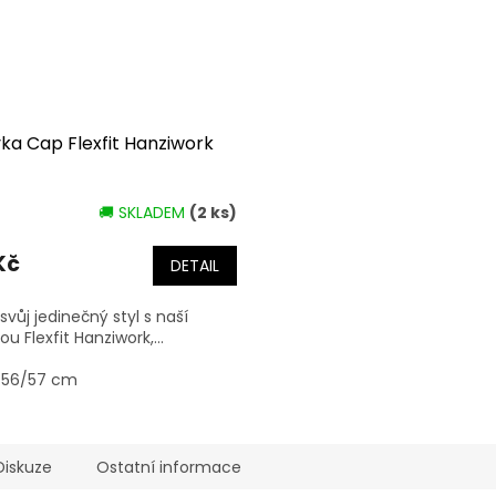
vka Cap Flexfit Hanziwork
🚚 SKLADEM
(2 ks)
Kč
DETAIL
 svůj jedinečný styl s naší
ou Flexfit Hanziwork,...
- 56/57 cm
Diskuze
Ostatní informace