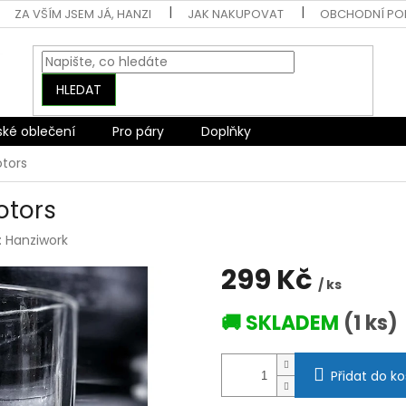
ZA VŠÍM JSEM JÁ, HANZI
JAK NAKUPOVAT
OBCHODNÍ PO
HLEDAT
ské oblečení
Pro páry
Doplňky
tors
otors
:
Hanziwork
299 Kč
/ ks
Měrná
🚚 SKLADEM
(1 ks)
cena:
Přidat do ko