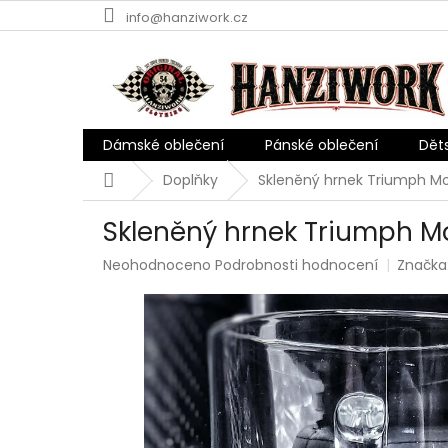
Přejít
info@hanziwork.cz
na
obsah
Dámské oblečení
Pánské oblečení
Dět
Domů
Doplňky
Skleněný hrnek Triumph Mo
Skleněný hrnek Triumph M
Průměrné
Neohodnoceno
Podrobnosti hodnocení
Značka
hodnocení
produktu
je
0,0
z
5
hvězdiček.