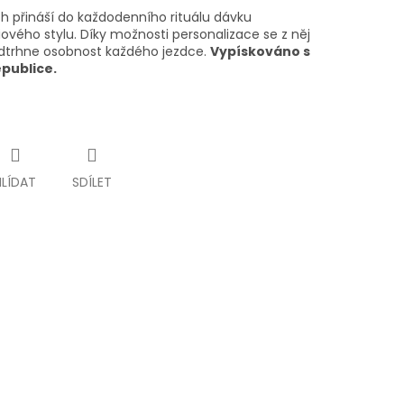
h přináší do každodenního rituálu dávku
ového stylu. Díky možnosti personalizace se z něj
odtrhne osobnost každého jezdce.
Vypískováno s
epublice.
HLÍDAT
SDÍLET