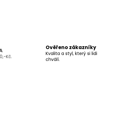
Ověřeno zákazníky
A
Kvalita a styl, který si lidi
0,-Kč.
chválí.