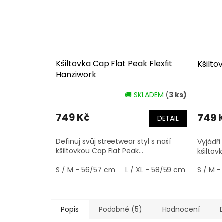
Kšiltovka Cap Flat Peak Flexfit
Kšilto
Hanziwork
🚚 SKLADEM
(3 ks)
749 Kč
749 
DETAIL
Definuj svůj streetwear styl s naší
Vyjádři
kšiltovkou Cap Flat Peak...
kšiltovk
S / M - 56/57 cm
L / XL - 58/59 cm
S / M 
Popis
Podobné (5)
Hodnocení