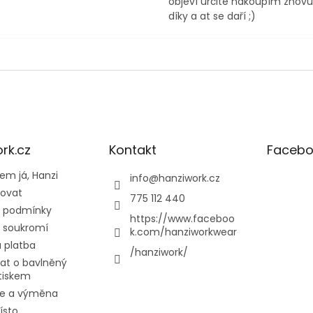
objeví určitě nakoupím znovu 
díky a at se daří ;)
rk.cz
Kontakt
Facebo
em já, Hanzi
info
@
hanziwork.cz
povat
775 112 440
 podmínky
https://www.faceboo
 soukromí
k.com/hanziworkwear
 platba
/hanziwork/
at o bavlněný
otiskem
e a výměna
ísto