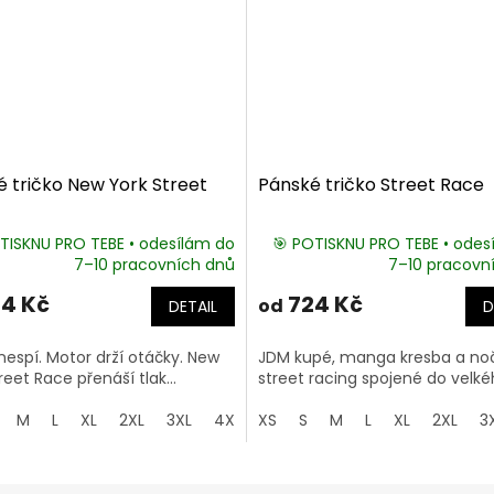
 tričko New York Street
Pánské tričko Street Race
TISKNU PRO TEBE • odesílám do
🎯 POTISKNU PRO TEBE • odes
7–10 pracovních dnů
7–10 pracovn
4 Kč
724 Kč
od
DETAIL
D
espí. Motor drží otáčky. New
JDM kupé, manga kresba a no
reet Race přenáší tlak...
street racing spojené do velkéh
M
L
XL
2XL
3XL
4XL
XS
5XL
S
M
L
XL
2XL
3