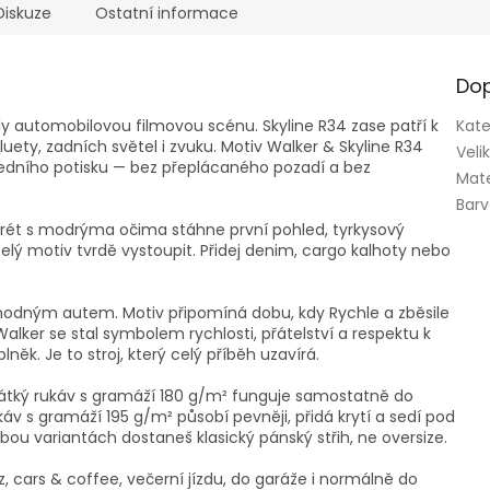
Diskuze
Ostatní informace
Dop
ly automobilovou filmovou scénu. Skyline R34 zase patří k
Kate
uety, zadních světel i zvuku. Motiv Walker & Skyline R34
Veli
edního potisku — bez přeplácaného pozadí a bez
Mate
Bar
rtrét s modrýma očima stáhne první pohled, tyrkysový
elý motiv tvrdě vystoupit. Přidej denim, cargo kalhoty nebo
hodným autem. Motiv připomíná dobu, kdy Rychle a zběsile
alker se stal symbolem rychlosti, přátelství a respektu k
ěk. Je to stroj, který celý příběh uzavírá.
Krátký rukáv s gramáží 180 g/m² funguje samostatně do
káv s gramáží 195 g/m² působí pevněji, přidá krytí a sedí pod
ou variantách dostaneš klasický pánský střih, ne oversize.
, cars & coffee, večerní jízdu, do garáže i normálně do