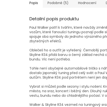
Popis
Podobné (5)
Hodnocení
Detailní popis produktu
Paul Walker patří k tvářím, které navždy změni
vozům, které fanoušci tuningu poznají podle sil
spojuje oba symboly do jednoho výrazného př
zbytečných efektů.
Oblečeš ho a outfit je vyřešený. Černobílý po
Skyline R34 přidá barvu a černý základ nechá c
bundu. Víc není potřeba.
Tohle není obyčejné automobilové tričko s ná
dostalo japonský tuning před celý svět a Paul W
autům. Skyline R34 pod portrétem není jen dopln
Vybrat si můžeš podle sezony i stylu nošení. 
města, na sraz, koncert i běžný den. Dlouhý ru
vestu, bundu nebo do chladnějšího počasí. V ob
Walker & Skyline R34 vezmeš na tuningový sraz