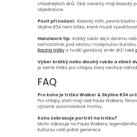
chladnějších dnů. Obě varianty mají klasický pá
objednávce.
Pocit při nošení:
Klasický střih, pevná bavln
Skyline R34 není tričko, které musíš vysvětlov
Hanziwork tip:
Krátký rukáv dej k denimu ne
samostatně, pod vestou i rozepnutou bundou.
Racing tričky
a tvrdší garážový směr drží také
Vyber krátký nebo dlouhý rukáv a obleč d
je černé tričko pro chlapa, který nechce náhod
FAQ
Pro koho je tričko Walker & Skyline R34 ur
Pro chlapy, kteří mají rádi Paula Walkera, filmo
výrazné automobilové motivy.
Koho zobrazuje portrét na tričku?
Motiv odkazuje na Paula Walkera, legendárního
kulturou celé jedné generace.