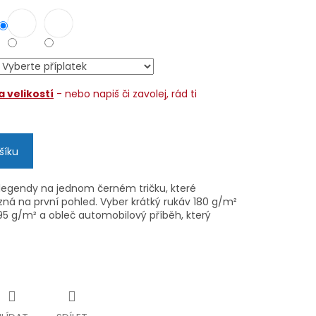
 velikostí
- nebo napiš či zavolej, rád ti
šíku
ě legendy na jednom černém tričku, které
zná na první pohled. Vyber krátký rukáv 180 g/m²
95 g/m² a obleč automobilový příběh, který