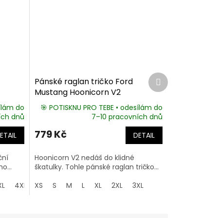
Další
Pánské raglan tričko Ford
produkt
Mustang Hoonicorn V2
ílám do
🎯 POTISKNU PRO TEBE • odesílám do
ích dnů
7–10 pracovních dnů
779 Kč
ETAIL
DETAIL
ční
Hoonicorn V2 nedáš do klidné
o...
škatulky. Tohle pánské raglan tričko...
XL
4XL
XS
5XL
S
M
L
XL
2XL
3XL