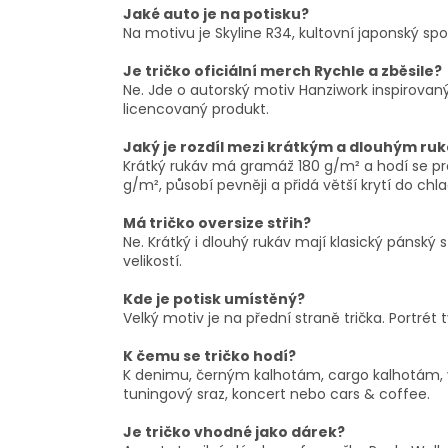
Jaké auto je na potisku?
Na motivu je Skyline R34, kultovní japonský sp
Je tričko oficiální merch Rychle a zběsile?
Ne. Jde o autorský motiv Hanziwork inspirovaný
licencovaný produkt.
Jaký je rozdíl mezi krátkým a dlouhým r
Krátký rukáv má gramáž 180 g/m² a hodí se pr
g/m², působí pevněji a přidá větší krytí do chl
Má tričko oversize střih?
Ne. Krátký i dlouhý rukáv mají klasický pánský 
velikostí.
Kde je potisk umístěný?
Velký motiv je na přední straně trička. Portrét
K čemu se tričko hodí?
K denimu, černým kalhotám, cargo kalhotám, v
tuningový sraz, koncert nebo cars & coffee.
Je tričko vhodné jako dárek?