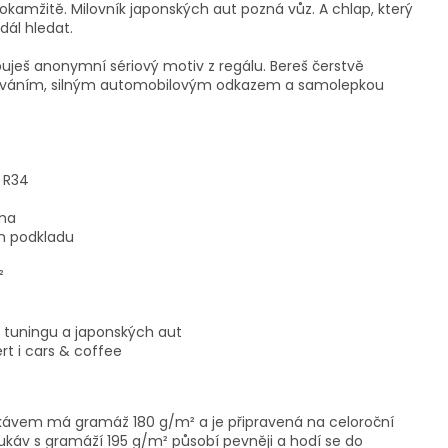
kamžitě. Milovník japonských aut pozná vůz. A chlap, který
ál hledat.
uješ anonymní sériový motiv z regálu. Bereš čerstvě
acováním, silným automobilovým odkazem a samolepkou
e R34
ima
m podkladu
²
e, tuningu a japonských aut
rt i cars & coffee
ukávem má gramáž 180 g/m² a je připravená na celoroční
rukáv s gramáží 195 g/m² působí pevněji a hodí se do