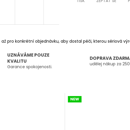
TISK
ZEPTAT SE
 až pro konkrétní objednávku, aby dostal péči, kterou sériová v
UZNÁVÁME POUZE
DOPRAVA ZDARM
KVALITU
udělej nákup za 250
Garance spokojenosti.
NEW