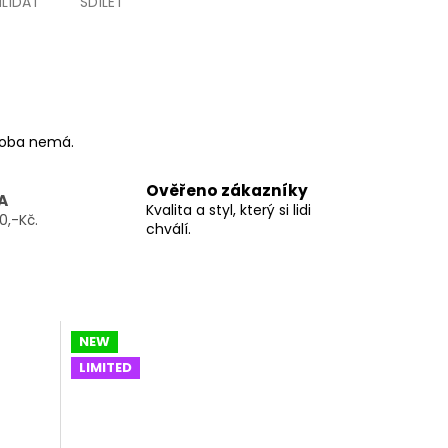
HLÍDAT
SDÍLET
ýroba nemá.
Ověřeno zákazníky
A
Kvalita a styl, který si lidi
0,-Kč.
chválí.
NEW
LIMITED