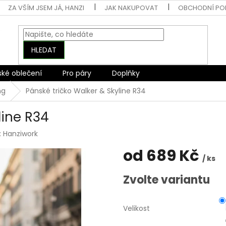
ZA VŠÍM JSEM JÁ, HANZI
JAK NAKUPOVAT
OBCHODNÍ PO
HLEDAT
ské oblečení
Pro páry
Doplňky
ng
Pánské tričko Walker & Skyline R34
line R34
:
Hanziwork
od
689 Kč
/ ks
Měrná
Zvolte variantu
cena:
Velikost