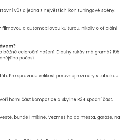
ortovní vůz a jedna z největších ikon tuningové scény.
 filmovou a automobilovou kulturou, nikoliv o oficiální
ukávem?
o běžné celoroční nošení. Dlouhý rukáv má gramáž 195
adnějšího počasí.
střih. Pro správnou velikost porovnej rozměry s tabulkou
 tvoří horní část kompozice a Skyline R34 spodní část.
estě, bundě i mikině. Vezmeš ho do města, garáže, na