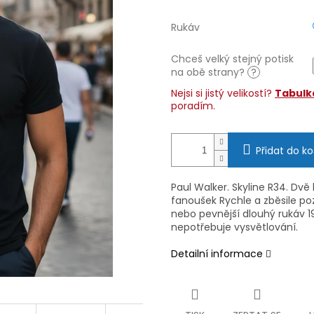
Rukáv
Chceš velký stejný potisk
na obě strany?
?
Nejsi si jistý velikostí?
Tabulka
poradím.
Přidat do ko
Paul Walker. Skyline R34. Dv
fanoušek Rychle a zběsile po
nebo pevnější dlouhý rukáv 1
nepotřebuje vysvětlování.
Detailní informace