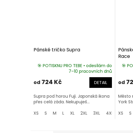
Pánské tričko Supra
Pánské
Race
🎯 POTISKNU PRO TEBE • odesílám do
🎯 PO
7–10 pracovních dnů
724 Kč
72
od
od
DETAIL
Supra pod horou Fuji. Japonská ikona
Město n
přes celá záda. Nekupuješ...
York St
XS
S
M
L
XL
2XL
3XL
4XL
XS
5XL
S