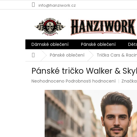
Přejít
info@hanziwork.cz
na
obsah
Dámské oblečení
Pánské oblečení
Dět
Domů
Pánské oblečení
Trička Cars & Raci
Pánské tričko Walker & Sky
Průměrné
Neohodnoceno
Podrobnosti hodnocení
Značka
hodnocení
produktu
je
0,0
z
5
hvězdiček.