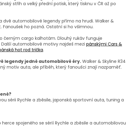
nský střih a velký přední potisk, který tisknu v ČR až po
a a dvě automobilové legendy přímo na hrudi. Walker &
at. Fanoušek ho pozná. Ostatní si ho všimnou.
bo černým cargo kalhotám. Dlouhý rukáv funguje
 Další automobilové motivy najdeš mezi
pánskými Cars &
pánská hot rod trička
.
vě legendy jedné automobilové éry.
Walker & Skyline R34
ný motiv auta, ale příběh, který fanoušci znají nazpaměť.
čené?
vou sérii Rychle a zběsile, japonská sportovní auta, tuning a
 herce spojeného se sérií Rychle a zběsile a automobilovou