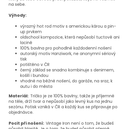
na sebe.
Výhody:
výrazný hot rod motiv s americkou károu a pin-
up prvkem
oldschool kompozice, která nepůsobí tuctově ani
lacině
100% bavlna pro pohodlné každodenní nošení
autorský motiv Hanziwork, ne anonymní sériový
tisk
potištěno v ČR
černý základ se snadno kombinuje s denimem,
košilí i bundou
vhodné na běžné nošení, do garáže, na sraz, k
autu i do města
Materiál:
Tričko je ze 100% bavlny, takže je příjemné
na těle, drží tvar a nepůsobí jako levný kus na jednu
sezónu. Potisk vzniká v ČR a každý kus se připravuje po
objednávce.
Pocit při nošení:
Vintage Iron není o tom, že budeš
působit hlasitě. Je o tom, že budeš působit přesně.