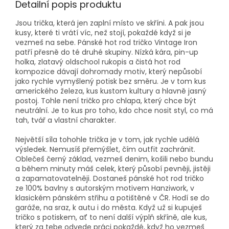
Detailní popis produktu
Jsou trička, která jen zaplní místo ve skříni. A pak jsou
kusy, které ti vrátí víc, než stojí, pokaždé když si je
vezmeš na sebe. Pánské hot rod tričko Vintage Iron
patří přesně do té druhé skupiny. Nízká kára, pin-up
holka, zlatavý oldschool rukopis a čistá hot rod
kompozice dávají dohromady motiv, který nepůsobí
jako rychle vymyšlený potisk bez směru. Je v tom kus
amerického železa, kus kustom kultury a hlavně jasný
postoj. Tohle není tričko pro chlapa, který chce být
neutrální. Je to kus pro toho, kdo chce nosit styl, co má
tah, tvář a vlastní charakter.
Největší síla tohohle trička je v tom, jak rychle udělá
výsledek. Nemusíš přemýšlet, čím outfit zachránit.
Oblečeš černý základ, vezmeš denim, košili nebo bundu
a během minuty máš celek, který působí pevněji, jistěji
a zapamatovatelněji. Dostaneš pánské hot rod tričko
ze 100% bavlny s autorským motivem Hanziwork, v
klasickém pánském střihu a potištěné v ČR. Hodí se do
garáže, na sraz, k autu i do města. Když už si kupuješ
tričko s potiskem, ať to není další výplň skříně, ale kus,
který za tebe odvede práci pokaždé, když ho vezmeš