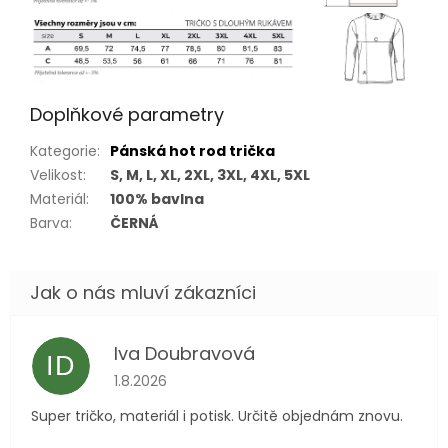
Doplňkové parametry
Kategorie
:
Pánská hot rod trička
Velikost
:
S, M, L, XL, 2XL, 3XL, 4XL, 5XL
Materiál
:
100% bavlna
Barva
:
ČERNÁ
Iva Doubravová
ID
Hodnocení obchodu je 5 z 5 hvězdiček.
1.8.2026
Super tričko, materiál i potisk. Určitě objednám znovu.