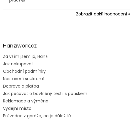
Zobrazit další hodnocení
Z
á
p
a
Hanziwork.cz
t
Za vším jsem já, Hanzi
í
Jak nakupovat
Obchodní podmínky
Nastavení soukromí
Doprava a platba
Jak pečovat o bavlněný textil s potiskem
Reklamace a výměna
Výdejní místo
Průvodce z garáže, co je důležité