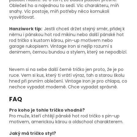
Oblečeš ho a najednou to sedí. Víc charakteru, míň
snahy. Víc postoje, míň potřeby něco komukoli
vysvětlovat.
Hanziwork tip:
Jestli chceš držet stejný směr, přidej k
němu i pánskou hot rod mikinu nebo další pánské hot
rod tričko s kustom károu, pin-up motivem nebo
garage rukopisem. Vintage Iron si nejlíp rozumí s
denimem, černou bundou a stylem, který se nepodbízí.
Nevem si na sebe další černé tričko jen proto, že je po
ruce. Vem si kus, který ti vrátí výraz, tah a starou školu
hned při prvním oblečení. Vintage Iron je pro chlapa, co
nechce vypadat moderně. Chce vypadat správně.
FAQ
Pro koho je tohle tričko vhodné?
Pro muže, kteří chtějí pánské hot rod tričko s pin-up
motivem, americkou károu a oldschool charakterem.
Jaký má tričko styl?