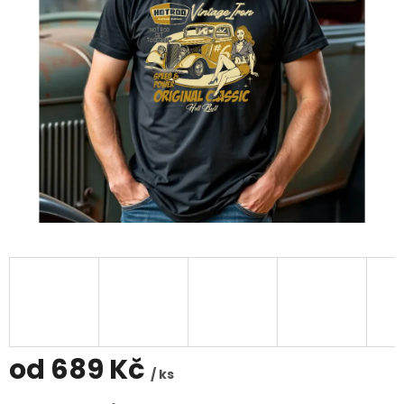
od
689 Kč
/ ks
Měrná