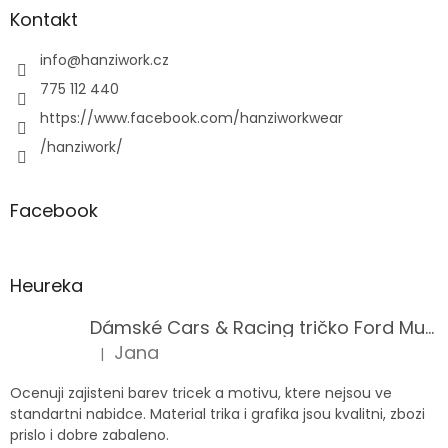
Kontakt
info
@
hanziwork.cz
775 112 440
https://www.facebook.com/hanziworkwear
/hanziwork/
Facebook
Heureka
Dámské Cars & Racing tričko Ford Mustang 5. generace
Jana
|
Hodnocení produktu je 5 z 5 hvězdiček.
Ocenuji zajisteni barev tricek a motivu, ktere nejsou ve
standartni nabidce. Material trika i grafika jsou kvalitni, zbozi
prislo i dobre zabaleno.