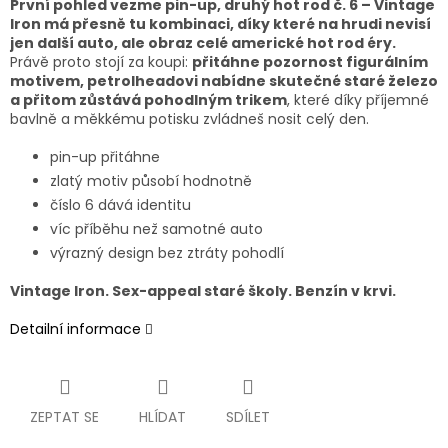
První pohled vezme pin-up, druhý hot rod č. 6 – Vintage
Iron má přesně tu kombinaci, díky které na hrudi nevisí
jen další auto, ale obraz celé americké hot rod éry.
Právě proto stojí za koupi:
přitáhne pozornost figurálním
motivem, petrolheadovi nabídne skutečné staré železo
a přitom zůstává pohodlným trikem
, které díky příjemné
bavlně a měkkému potisku zvládneš nosit celý den.
pin-up přitáhne
zlatý motiv působí hodnotně
číslo 6 dává identitu
víc příběhu než samotné auto
výrazný design bez ztráty pohodlí
Vintage Iron. Sex-appeal staré školy. Benzín v krvi.
Detailní informace
ZEPTAT SE
HLÍDAT
SDÍLET