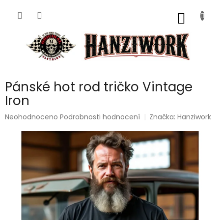
Přejít
na
NÁKUP
obsah
KOŠÍK
Pánské hot rod tričko Vintage
Iron
Průměrné
Neohodnoceno
Podrobnosti hodnocení
Značka:
Hanziwork
hodnocení
produktu
je
0,0
z
5
hvězdiček.