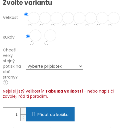
Zvolte variantu
cena:
Velikost
Rukáv
Chceš
velký
stejný
potisk na
obě
strany?
?
Nejsi si jistý velikostí?
Tabulka velikostí
- nebo napiš či
zavolej, rád ti poradím.
Přidat do košíku