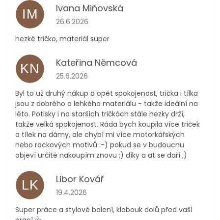
Ivana Miňovská
IM
Hodnocení obchodu je 5 z 5 hvězdiček.
26.6.2026
hezké tričko, materiál super
Kateřina Němcová
KN
Hodnocení obchodu je 5 z 5 hvězdiček.
25.6.2026
Byl to už druhý nákup a opět spokojenost, trička i tílka
jsou z dobrého a lehkého materiálu - takže ideální na
léto. Potisky i na starších tričkách stále hezky drží,
takže velká spokojenost. Ráda bych koupila více triček
a tílek na dámy, ale chybí mi více motorkářských
nebo rockových motivů :-) pokud se v budoucnu
objeví určitě nakoupím znovu ;) díky a at se daří ;)
Libor Kovář
LK
Hodnocení obchodu je 5 z 5 hvězdiček.
19.4.2026
Super práce a stylové balení, klobouk dolů před vaší
prací 👍