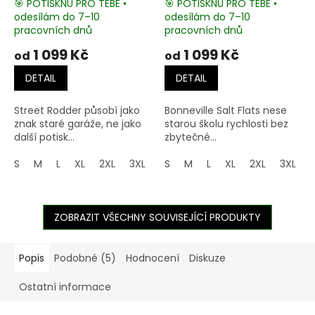
🎯 POTISKNU PRO TEBE •
🎯 POTISKNU PRO TEBE •
odesílám do 7–10
odesílám do 7–10
pracovních dnů
pracovních dnů
1 099 Kč
1 099 Kč
od
od
DETAIL
DETAIL
Street Rodder působí jako
Bonneville Salt Flats nese
znak staré garáže, ne jako
starou školu rychlosti bez
další potisk...
zbytečné...
S
M
L
XL
2XL
3XL
4XL
S
M
5XL
L
XL
2XL
3XL
ZOBRAZIT VŠECHNY SOUVISEJÍCÍ PRODUKTY
Popis
Podobné (5)
Hodnocení
Diskuze
Ostatní informace