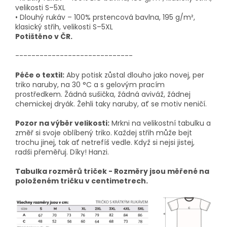
velikosti S–5XL
• Dlouhý rukáv – 100% prstencová bavlna, 195 g/m²,
klasický střih, velikosti S–5XL
Potištěno v ČR.
-----------------------------
Péče o textil:
Aby potisk zůstal dlouho jako novej, per
triko naruby, na 30 °C a s gelovým pracím
prostředkem. Žádná sušička, žádná aviváž, žádnej
chemickej dryák. Žehli taky naruby, ať se motiv neničí.
Pozor na výběr velikosti:
Mrkni na velikostní tabulku a
změř si svoje oblíbený triko. Každej střih může bejt
trochu jinej, tak ať netrefíš vedle. Když si nejsi jistej,
radši přeměřuj. Díky! Hanzi.
Tabulka rozměrů triček - Rozměry jsou měřené na
položeném tričku v centimetrech.