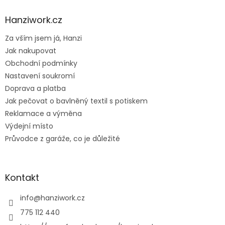
p
a
Hanziwork.cz
t
Za vším jsem já, Hanzi
í
Jak nakupovat
Obchodní podmínky
Nastavení soukromí
Doprava a platba
Jak pečovat o bavlněný textil s potiskem
Reklamace a výměna
Výdejní místo
Průvodce z garáže, co je důležité
Kontakt
info
@
hanziwork.cz
775 112 440