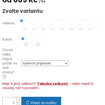
od
689 Kč
/ ks
Měrná
Zvolte variantu
cena:
Velikost
Rukáv
Chceš
velký
stejný
potisk na
obě
strany?
?
Nejsi si jistý velikostí?
Tabulka velikostí
- nebo napiš či
zavolej, rád ti poradím.
Přidat do košíku