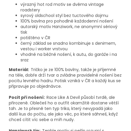
výrazný hot rod motiv se dvěma vintage
roadstery
syrový oldschool styl bez tuctového dojmu
100% bavlna pro pohodlné každodenní nošení
autorský motiv Hanziwork, ne anonymní sériový
tisk
potištěno v ČR
černý základ se snadno kombinuje s denimem,
vestou i worker vrstvou
vhodné na běžné nošení, k autu, do garáže i na
sraz
Materiál:
Tričko je ze 100% bavlny, takže je příjemné
na těle, dobře drží tvar a zvládne pravidelné nošení bez
pocitu levného hadru. Potisk vzniká v ČR a každý kus se
připravuje po objednávce.
Pocit při nošení:
Race Like A Devil působí tvrdě, ale
přirozeně. Oblečeš ho a outfit okamžitě dostane větší
tah. Je to přesně ten typ trika, který nevypadá jako
další kus do počtu, ale jako věc, po které sáhneš, když
chceš cítit víc sebe a míň nudy.
Hanziwork tip:
Tenhle motiv si nejlíp rozumí s