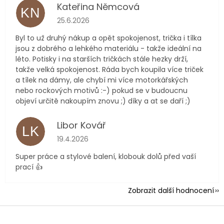
Kateřina Němcová
KN
Hodnocení obchodu je 5 z 5 hvězdiček.
25.6.2026
Byl to už druhý nákup a opět spokojenost, trička i tílka
jsou z dobrého a lehkého materiálu - takže ideální na
léto. Potisky i na starších tričkách stále hezky drží,
takže velká spokojenost. Ráda bych koupila více triček
a tílek na dámy, ale chybí mi více motorkářských
nebo rockových motivů :-) pokud se v budoucnu
objeví určitě nakoupím znovu ;) díky a at se daří ;)
Libor Kovář
LK
Hodnocení obchodu je 5 z 5 hvězdiček.
19.4.2026
Super práce a stylové balení, klobouk dolů před vaší
prací 👍
Zobrazit další hodnocení
Z
á