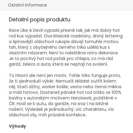
Ostatní informace
Detailní popis produktu
Race Like A Devil vypadá přesně tak, jak má dobrý hot
rod kus vypadat. Dva klasické roadstery, drsný lettering
a špinavější oldschool rukopis dávají tomuhle motivu
tah, který z obyčejného černého trika udělá kus s
vlastním názorem. Není to naleštěná retro dekorace.
Je to poctivý hot rod potisk pro chlapa, co má rád
garáž, železo a auta, která se neptají na svolení.
To hlavní ale není jen motiv. Tohle triko funguje proto,
že ti zjednoduší výběr. Nemusíš skládat outfit kolem
něj. Stačí džíny, worker košile, vesta nebo černá mikina
a máš hotovo. Dostaneš pánské hot rod tričko ze 100%
bavlny s autorským motivem Hanziwork, potištěné v
ČR. Hodí se k autu, do garáže, na sraz i na běžné
nošení. Výsledek je jednoduchý: víc charakteru, víc
oldschool síly, míň prázdné konfekce.
Výhody