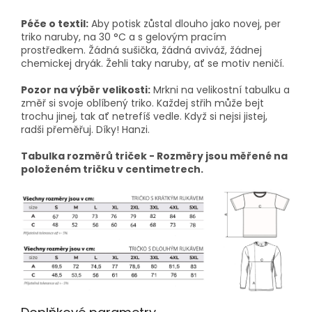
Péče o textil:
Aby potisk zůstal dlouho jako novej, per
triko naruby, na 30 °C a s gelovým pracím
prostředkem. Žádná sušička, žádná aviváž, žádnej
chemickej dryák. Žehli taky naruby, ať se motiv neničí.
Pozor na výběr velikosti:
Mrkni na velikostní tabulku a
změř si svoje oblíbený triko. Každej střih může bejt
trochu jinej, tak ať netrefíš vedle. Když si nejsi jistej,
radši přeměřuj. Díky! Hanzi.
Tabulka rozměrů triček - Rozměry jsou měřené na
položeném tričku v centimetrech.