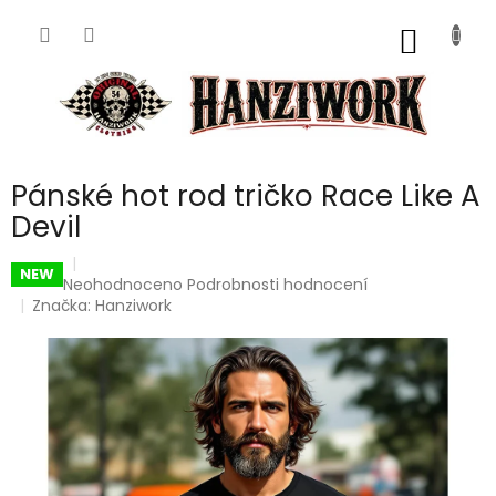
Přejít
na
NÁKUP
obsah
KOŠÍK
Pánské hot rod tričko Race Like A
Devil
NEW
Průměrné
Neohodnoceno
Podrobnosti hodnocení
hodnocení
Značka:
Hanziwork
produktu
je
0,0
z
5
hvězdiček.