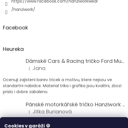
https://www.facebook.com/hanziworkwear
/hanziwork/
Facebook
Heureka
Dámské Cars & Racing tričko Ford Mustang 5. generace
Jana
|
Hodnocení produktu je 5 z 5 hvězdiček.
Ocenuji zajisteni barev tricek a motivu, ktere nejsou ve
standartni nabidce. Material trika i grafika jsou kvalitni, zbozi
prislo i dobre zabaleno.
Pánské motorkářské tričko Hanziwork Custom Bobber
Jitka Burianová
|
Hodnocení produktu je 5 z 5 hvězdiček.
Splnil očekávání na jedničku
Cookies v garáži 🍪