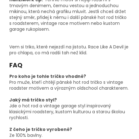
tmavým denimem, černou vestou a jednoduchou
mikinou, která nechá grafiku mluvit. Jestli chceš držet
stejný směr, přidej k němu i další pánské hot rod tričko
s roadsterem, vintage race motivem nebo kustom
garage rukopisem.
Vem si triko, které nejezdí na jistotu. Race Like A Devil je
pro chlapa, co má radši tah než klid.
FAQ
Pro koho je tohle tričko vhodné?
Pro muže, kteří chtějí pánské hot rod tričko s vintage
roadster motivem a výrazným oldschool charakterem.
Jaký má tričko styl?
Jde o hot rod a vintage garage styl inspirovaný
klasickými roadstery, kustom kulturou a starou školou
rychlosti.
Z čeho je tričko vyrobené?
Ze 100% bavlny.