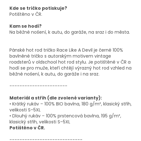
Kde se tričko potiskuje?
Potištěno v ČR.
Kam se hodí?
Na běžné nošení, k autu, do garáže, na sraz i do města.
Pánské hot rod tričko Race Like A Devil je černé 100%
bavlněné tričko s autorským motivem vintage
roadsterů v oldschool hot rod stylu. Je potištěné v ČR a
hodí se pro muže, kteří chtějí výrazný hot rod vzhled na
běžné nošení, k autu, do garáže i na sraz.
-----------------------
Materiál a střih (dle zvolené varianty):
• Krátký rukáv – 100% BIO bavlna, 180 g/m², klasický střih,
velikosti S–5XL
• Dlouhý rukáv – 100% prstencová bavlna, 195 g/m²,
klasický střih, velikosti S–5XL
Potištěno v ČR.
-----------------------------