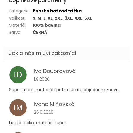
Doplňkové parametry
Kategorie
:
Pánská hot rod trička
Velikost
:
S, M, L, XL, 2XL, 3XL, 4XL, 5XL
Materiál
:
100% bavlna
Barva
:
ČERNÁ
Iva Doubravová
ID
Hodnocení obchodu je 5 z 5 hvězdiček.
1.8.2026
Super tričko, materiál i potisk. Určitě objednám znovu.
Ivana Miňovská
IM
Hodnocení obchodu je 5 z 5 hvězdiček.
26.6.2026
hezké tričko, materiál super