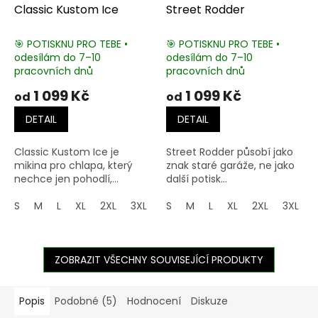
Classic Kustom Ice
Street Rodder
🎯 POTISKNU PRO TEBE •
🎯 POTISKNU PRO TEBE •
odesílám do 7–10
odesílám do 7–10
pracovních dnů
pracovních dnů
1 099 Kč
1 099 Kč
od
od
DETAIL
DETAIL
Classic Kustom Ice je
Street Rodder působí jako
mikina pro chlapa, který
znak staré garáže, ne jako
nechce jen pohodlí,...
další potisk...
S
M
L
XL
2XL
3XL
4XL
S
M
5XL
L
XL
2XL
3XL
ZOBRAZIT VŠECHNY SOUVISEJÍCÍ PRODUKTY
Popis
Podobné (5)
Hodnocení
Diskuze