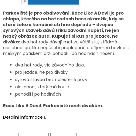
Parkoviště je pro obdivování. Race Like A Devil je pro
chlapa, kterého na hot rodech bere okamžik, kdy se
staré železo konečně utrhne dopředu – dvojice
syrových staveb dává triku závodní napětí, ne jen
hezký obrázek auta.
Kupuješ si kus pro jezdce, ne
diváka:
dva hot rody dávají motivu větší sílu, střídmá
oldschool grafika nepůsobí přeplácaně a příjemná bavlna s
měkkým potiskem drží pohodlí i po hodinách nošení.
dva hot rody, víc závodního tlaku
pro jezdce, ne pro diváky
syrová stavba bez naleštěné pózy
oldschool, který má koule
pohodlí i po hodinách
Race Like A Devil. Parkoviště nech divákům.
Detailní informace