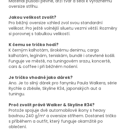
Materiál působí pevně, drží tvar a sedí k výraznému
oversize střihu.
Jakou velikost zvolit?
Pro běžný oversize vzhled zvol svou standardní
velikost. Pro ještě volnější siluetu vezmi větší. Rozměry
si porovnej s tabulkou velikostí.
K čemu se tričko hodí?
K černým kalhotám, širokému denimu, cargo
kalhotám, legínám, teniskám, bundě i otevřené košili.
Funguje ve městě, na tuningovém srazu, koncertě,
cars & coffee i při běžném nošení.
Je tričko vhodné jako dárek?
Ano. Je to silný dárek pro fanynku Paula Walkera, série
Rychle a zběsile, Skyline R34, japonských aut a
tuningu.
Proč zvolit právě Walker & Skyline R34?
Protože spojuje dvě automobilové ikony s heavy
bavlnou 240 g/m² a oversize střihem. Dostaneš tričko
s příběhem a outfit, který funguje okamžitě po
oblečení.