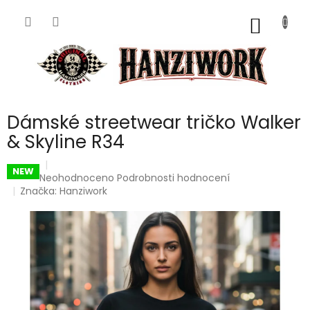
Přejít
na
NÁKUP
obsah
KOŠÍK
Dámské streetwear tričko Walker
& Skyline R34
NEW
Průměrné
Neohodnoceno
Podrobnosti hodnocení
hodnocení
Značka:
Hanziwork
produktu
je
0,0
z
5
hvězdiček.