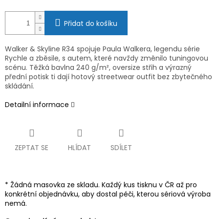
Přidat do košíku
Walker & Skyline R34 spojuje Paula Walkera, legendu série
Rychle a zběsile, s autem, které navždy změnilo tuningovou
scénu. Těžká bavlna 240 g/m², oversize střih a výrazný
přední potisk ti dají hotový streetwear outfit bez zbytečného
skládání.
Detailní informace
ZEPTAT SE
HLÍDAT
SDÍLET
* Žádná masovka ze skladu. Každý kus tisknu v ČR až pro
konkrétní objednávku, aby dostal péči, kterou sériová výroba
nemá.