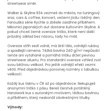
streetwear směr.
Walker & Skyline R34 vezmeš do města, na tuningový
sraz, cars & coffee, koncert, večerní jízdu i běžný den.
Fanouška série Rychle a zběsile zasáhne příběhem.
Milovnici japonských aut dostane kultovním Skyline. A
pokud chceš černé oversize tričko, které není další
prázdný základ bez názoru, tady ho máš.
Oversize střih sedí volně, má širší tělo, volnější rukávy
a spadlejší ramena. Těžká bavlna 240 g/m² nepůsobí
tenče ani vytahaně a pomáhá tričku držet pevnou
streetwear siluetu. Pro standardní oversize vzhled zvol
svou běžnou velikost. Pro ještě volnější efekt vezmi
větší. Před objednávkou porovnej rozměry s tabulkou
velikostí.
Každý kus tisknu v ČR až po objednávce. Nekupuješ
anonymní tričko z pásu. Bereš čerstvě potištěný
Hanziwork kus s autorským motivem, těžkou bavlnou
a příběhem, který neskončil závěrečnými titulky.
Výhody: