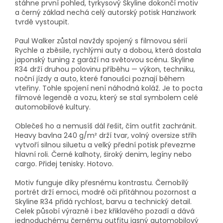
stáhne první pohled, tyrkysový Skyline dokončí motiv
a černý základ nechá celý autorský potisk Hanziwork
tvrdě vystoupit.
Paul Walker zůstal navždy spojený s filmovou sérií
Rychle a zběsile, rychlými auty a dobou, která dostala
japonský tuning z garáží na světovou scénu. Skyline
R34 drží druhou polovinu příběhu — výkon, techniku,
noční jízdy a auto, které fanoušci poznají během
vteřiny. Tohle spojení není náhodná koláž. Je to pocta
filmové legendě a vozu, který se stal symbolem celé
automobilové kultury.
Oblečeš ho a nemusíš dál řešit, čím outfit zachránit.
Heavy bavlna 240 g/m² drží tvar, volný oversize střih
vytvoří silnou siluetu a velký přední potisk převezme
hlavní roli. Černé kalhoty, široký denim, legíny nebo
cargo. Přidej tenisky. Hotovo.
Motiv funguje díky přesnému kontrastu. Černobílý
portrét drží emoci, modré oči přitáhnou pozornost a
Skyline R34 přidá rychlost, barvu a technický detail.
Celek působí výrazně i bez křiklavého pozadí a dává
jednoduchému černému outfitu jasný automobilový