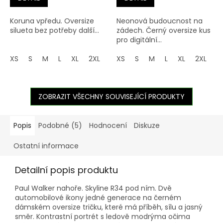
Koruna vpředu. Oversize
Neonová budoucnost na
silueta bez potřeby další...
zádech. Černý oversize kus
pro digitální...
XS
S
M
L
XL
2XL
3XL
XS
4XL
S
M
5XL
L
XL
2XL
3
ZOBRAZIT VŠECHNY SOUVISEJÍCÍ PRODUKTY
Popis
Podobné (5)
Hodnocení
Diskuze
Ostatní informace
Detailní popis produktu
Paul Walker nahoře. Skyline R34 pod ním. Dvě
automobilové ikony jedné generace na černém
dámském oversize tričku, které má příběh, sílu a jasný
směr. Kontrastní portrét s ledově modrýma očima