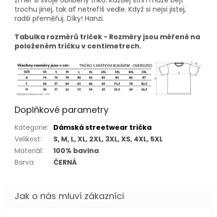
změř si svoje oblíbený triko. Každej střih může bejt
trochu jinej, tak ať netrefíš vedle. Když si nejsi jistej,
radši přeměřuj. Díky! Hanzi.
Tabulka rozměrů triček - Rozměry jsou měřené na
položeném tričku v centimetrech.
Doplňkové parametry
Kategorie
:
Dámská streetwear trička
Velikost
:
S, M, L, XL, 2XL, 3XL, XS, 4XL, 5XL
Materiál
:
100% bavlna
Barva
:
ČERNÁ