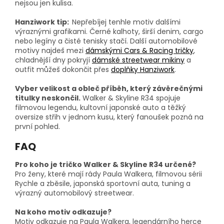
nejsou jen kulisa.
Hanziwork tip:
Nepřebíjej tenhle motiv dalšími
výraznými grafikami. Černé kalhoty, širší denim, cargo
nebo legíny a čisté tenisky stačí. Další automobilové
motivy najdeš mezi
dámskými Cars & Racing tričky
,
chladnější dny pokryjí
dámské streetwear mikiny
a
outfit můžeš dokončit přes
doplňky Hanziwork
.
Vyber velikost a obleč příběh, který závěrečnými
titulky neskončil.
Walker & Skyline R34 spojuje
filmovou legendu, kultovní japonské auto a těžký
oversize střih v jednom kusu, který fanoušek pozná na
první pohled.
FAQ
Pro koho je tričko Walker & Skyline R34 určené?
Pro ženy, které mají rády Paula Walkera, filmovou sérii
Rychle a zběsile, japonská sportovní auta, tuning a
výrazný automobilový streetwear.
Na koho motiv odkazuje?
Motiv odkazuje na Paula Walkera, legendárního herce