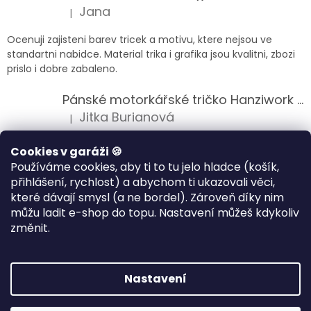
Jana
|
Hodnocení produktu je 5 z 5 hvězdiček.
Ocenuji zajisteni barev tricek a motivu, ktere nejsou ve
standartni nabidce. Material trika i grafika jsou kvalitni, zbozi
prislo i dobre zabaleno.
Pánské motorkářské tričko Hanziwork Custom Bobber
Jitka Burianová
|
Hodnocení produktu je 5 z 5 hvězdiček.
Splnil očekávání na jedničku
Cookies v garáži 🍪
Používáme cookies, aby ti to tu jelo hladce (košík,
Pánské motorkářské tričko Royal Enfield 350cc
přihlášení, rychlost) a abychom ti ukazovali věci,
Klára Musilová
|
které dávají smysl (a ne bordel). Zároveň díky nim
Hodnocení produktu je 5 z 5 hvězdiček.
můžu ladit e-shop do topu. Nastavení můžeš kdykoliv
Jsem velice spokojena, velmi kvalitni zbozi.
změnit.
Vytvořil Shoptet
Nastavení