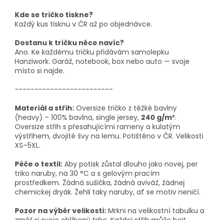
Kde se tričko tiskne?
Každý kus tisknu v ČR až po objednávce.
Dostanu k tričku něco navíc?
Ano. Ke každému tričku přidávám samolepku
Hanziwork. Garáž, notebook, box nebo auto — svoje
místo si najde.
-------------------------
Materiál a střih:
Oversize tričko z těžké bavlny
(heavy) – 100% bavlna, single jersey,
240 g/m²
.
Oversize střih s přesahujícími rameny a kulatým
výstřihem, dvojité švy na lemu. Potištěno v ČR. Velikosti
XS–5XL.
Péče o textil:
Aby potisk zůstal dlouho jako novej, per
triko naruby, na 30 °C a s gelovým pracím
prostředkem. Žádná sušička, žádná aviváž, žádnej
chemickej dryák. Žehli taky naruby, ať se motiv neničí.
Pozor na výběr velikosti:
Mrkni na velikostní tabulku a