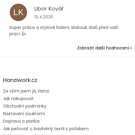
Libor Kovář
LK
Hodnocení obchodu je 5 z 5 hvězdiček.
19.4.2026
Super práce a stylové balení, klobouk dolů před vaší
prací 👍
Zobrazit další hodnocení
Z
á
p
a
Hanziwork.cz
t
Za vším jsem já, Hanzi
í
Jak nakupovat
Obchodní podmínky
Nastavení soukromí
Doprava a platba
Jak pečovat o bavlněný textil s potiskem