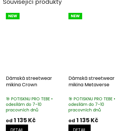
Související produkty
NEW
NEW
Dámská streetwear
Dámská streetwear
mikina Crown
mikina Metaverse
🎯 POTISKNU PRO TEBE •
🎯 POTISKNU PRO TEBE •
odesílám do 7–10
odesílám do 7–10
pracovních dnů
pracovních dnů
1 135 Kč
1 135 Kč
od
od
DETAIL
DETAIL