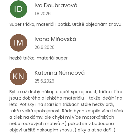
Iva Doubravová
ID
Hodnocení obchodu je 5 z 5 hvězdiček.
1.8.2026
Super tričko, materiál i potisk. Určitě objednám znovu.
Ivana Miňovská
IM
Hodnocení obchodu je 5 z 5 hvězdiček.
26.6.2026
hezké tričko, materiál super
Kateřina Němcová
KN
Hodnocení obchodu je 5 z 5 hvězdiček.
25.6.2026
Byl to už druhý nákup a opět spokojenost, trička i tílka
jsou z dobrého a lehkého materiálu - takže ideální na
léto. Potisky i na starších tričkách stále hezky drží,
takže velká spokojenost. Ráda bych koupila více triček
a tílek na dámy, ale chybí mi více motorkářských
nebo rockových motivů :-) pokud se v budoucnu
objeví určitě nakoupím znovu ;) díky a at se daří ;)