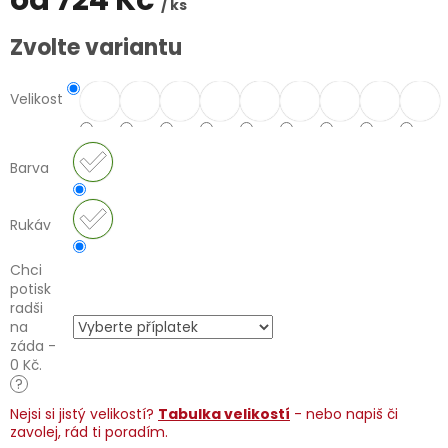
od
724 Kč
/ ks
Měrná
Zvolte variantu
cena:
Velikost
Barva
Rukáv
Chci
potisk
radši
na
záda -
0 Kč.
?
Nejsi si jistý velikostí?
Tabulka velikostí
- nebo napiš či
zavolej, rád ti poradím.