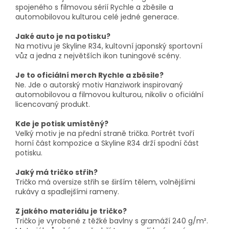
spojeného s filmovou sérií Rychle a zběsile a
automobilovou kulturou celé jedné generace.
Jaké auto je na potisku?
Na motivu je Skyline R34, kultovní japonský sportovní
vůz a jedna z největších ikon tuningové scény.
Je to oficiální merch Rychle a zběsile?
Ne. Jde o autorský motiv Hanziwork inspirovaný
automobilovou a filmovou kulturou, nikoliv o oficiální
licencovaný produkt.
Kde je potisk umístěný?
Velký motiv je na přední straně trička. Portrét tvoří
horní část kompozice a Skyline R34 drží spodní část
potisku.
Jaký má tričko střih?
Tričko má oversize střih se širším tělem, volnějšími
rukávy a spadlejšími rameny.
Z jakého materiálu je tričko?
Tričko je vyrobené z těžké bavlny s gramáží 240 g/m².