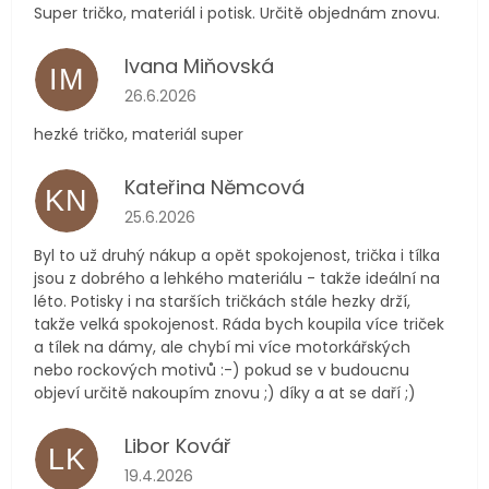
Super tričko, materiál i potisk. Určitě objednám znovu.
Ivana Miňovská
IM
Hodnocení obchodu je 5 z 5 hvězdiček.
26.6.2026
hezké tričko, materiál super
Kateřina Němcová
KN
Hodnocení obchodu je 5 z 5 hvězdiček.
25.6.2026
Byl to už druhý nákup a opět spokojenost, trička i tílka
jsou z dobrého a lehkého materiálu - takže ideální na
léto. Potisky i na starších tričkách stále hezky drží,
takže velká spokojenost. Ráda bych koupila více triček
a tílek na dámy, ale chybí mi více motorkářských
nebo rockových motivů :-) pokud se v budoucnu
objeví určitě nakoupím znovu ;) díky a at se daří ;)
Libor Kovář
LK
Hodnocení obchodu je 5 z 5 hvězdiček.
19.4.2026