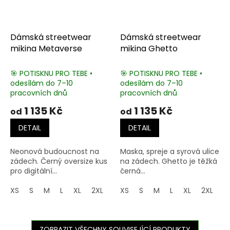
Dámská streetwear
Dámská streetwear
mikina Metaverse
mikina Ghetto
🎯 POTISKNU PRO TEBE •
🎯 POTISKNU PRO TEBE •
odesílám do 7–10
odesílám do 7–10
pracovních dnů
pracovních dnů
1 135 Kč
1 135 Kč
od
od
DETAIL
DETAIL
Neonová budoucnost na
Maska, spreje a syrová ulice
zádech. Černý oversize kus
na zádech. Ghetto je těžká
pro digitální...
černá...
XS
S
M
L
XL
2XL
3XL
XS
4XL
S
M
5XL
L
XL
2XL
3
ZOBRAZIT VŠECHNY SOUVISEJÍCÍ PRODUKTY