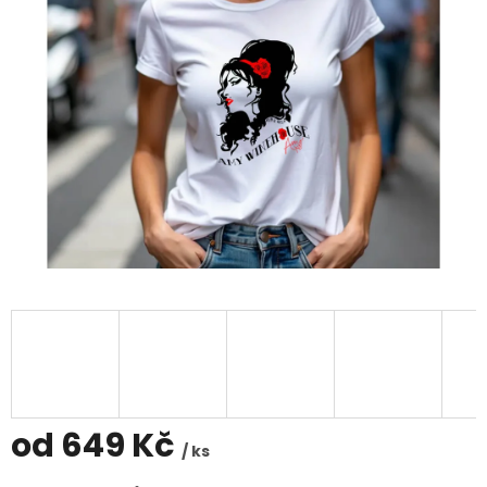
od
649 Kč
/ ks
Měrná