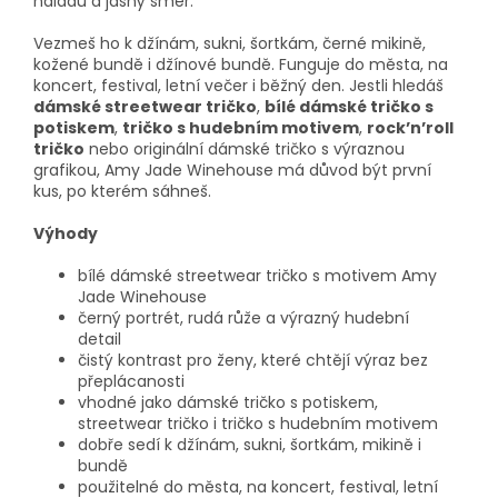
náladu a jasný směr.
Vezmeš ho k džínám, sukni, šortkám, černé mikině,
kožené bundě i džínové bundě. Funguje do města, na
koncert, festival, letní večer i běžný den. Jestli hledáš
dámské streetwear tričko
,
bílé dámské tričko s
potiskem
,
tričko s hudebním motivem
,
rock’n’roll
tričko
nebo originální dámské tričko s výraznou
grafikou, Amy Jade Winehouse má důvod být první
kus, po kterém sáhneš.
Výhody
bílé dámské streetwear tričko s motivem Amy
Jade Winehouse
černý portrét, rudá růže a výrazný hudební
detail
čistý kontrast pro ženy, které chtějí výraz bez
přeplácanosti
vhodné jako dámské tričko s potiskem,
streetwear tričko i tričko s hudebním motivem
dobře sedí k džínám, sukni, šortkám, mikině i
bundě
použitelné do města, na koncert, festival, letní