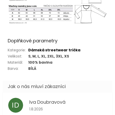
Doplňkové parametry
Kategorie
:
Dámská streetwear trička
Velikost
:
S, M, L, XL, 2XL, 3XL, XS
Materiál
:
100% bavlna
Barva
:
BÍLÁ
Iva Doubravová
ID
Hodnocení obchodu je 5 z 5 hvězdiček.
1.8.2026