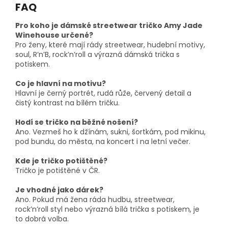
FAQ
Pro koho je dámské streetwear tričko Amy Jade
Winehouse určené?
Pro ženy, které mají rády streetwear, hudební motivy,
soul, R’n’B, rock’n’roll a výrazná dámská trička s
potiskem.
Co je hlavní na motivu?
Hlavní je černý portrét, rudá růže, červený detail a
čistý kontrast na bílém tričku.
Hodí se tričko na běžné nošení?
Ano. Vezmeš ho k džínám, sukni, šortkám, pod mikinu,
pod bundu, do města, na koncert i na letní večer.
Kde je tričko potištěné?
Tričko je potištěné v ČR.
Je vhodné jako dárek?
Ano. Pokud má žena ráda hudbu, streetwear,
rock’n’roll styl nebo výrazná bílá trička s potiskem, je
to dobrá volba.