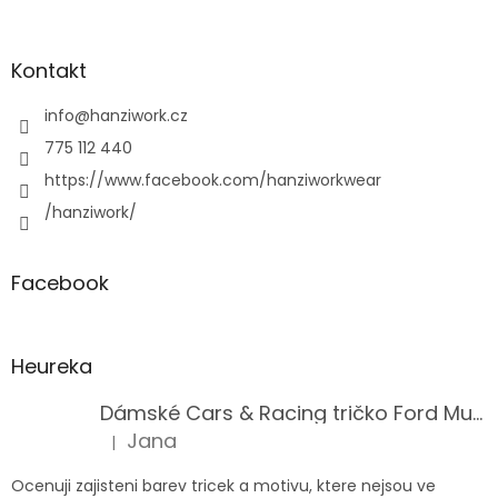
Kontakt
info
@
hanziwork.cz
775 112 440
https://www.facebook.com/hanziworkwear
/hanziwork/
Facebook
Heureka
Dámské Cars & Racing tričko Ford Mustang 5. generace
Jana
|
Hodnocení produktu je 5 z 5 hvězdiček.
Ocenuji zajisteni barev tricek a motivu, ktere nejsou ve