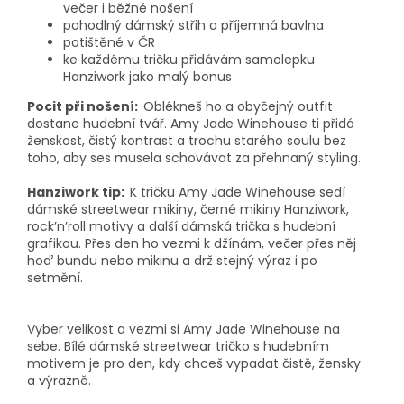
večer i běžné nošení
pohodlný dámský střih a příjemná bavlna
potištěné v ČR
ke každému tričku přidávám samolepku
Hanziwork jako malý bonus
Pocit při nošení:
Oblékneš ho a obyčejný outfit
dostane hudební tvář. Amy Jade Winehouse ti přidá
ženskost, čistý kontrast a trochu starého soulu bez
toho, aby ses musela schovávat za přehnaný styling.
Hanziwork tip:
K tričku Amy Jade Winehouse sedí
dámské streetwear mikiny, černé mikiny Hanziwork,
rock’n’roll motivy a další dámská trička s hudební
grafikou. Přes den ho vezmi k džínám, večer přes něj
hoď bundu nebo mikinu a drž stejný výraz i po
setmění.
Vyber velikost a vezmi si Amy Jade Winehouse na
sebe. Bílé dámské streetwear tričko s hudebním
motivem je pro den, kdy chceš vypadat čistě, žensky
a výrazně.