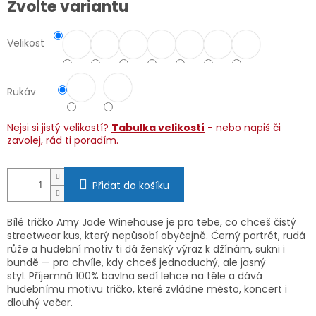
Zvolte variantu
cena:
Velikost
Rukáv
Nejsi si jistý velikostí?
Tabulka velikostí
- nebo napiš či
zavolej, rád ti poradím.
Přidat do košíku
Bílé tričko Amy Jade Winehouse je pro tebe, co chceš čistý
streetwear kus, který nepůsobí obyčejně. Černý portrét, rudá
růže a hudební motiv ti dá ženský výraz k džínám, sukni i
bundě — pro chvíle, kdy chceš jednoduchý, ale jasný
styl. Příjemná 100% bavlna sedí lehce na těle a dává
hudebnímu motivu tričko, které zvládne město, koncert i
dlouhý večer.