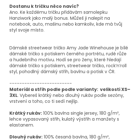
Dostanu k tričku něco navíc?
Ano. Ke každému tričku přidávám samolepku
Hanziwork jako malý bonus. Můžeš ji nalepit na
notebook, auto, mašinu nebo kamkoliv, kde má tvůj
styl svoje místo.
Dámské streetwear tričko Amy Jade Winehouse je bílé
dámské tričko s potiskem černého portrétu, rudé růže
a hudebního motivu. Hodí se pro ženy, které hledají
dámské tričko s potiskem, streetwear tričko, rock’n’roll
styl, pohodlný dámský střih, bavlnu a potisk v ČR.
-------------------------
Materiál a střih podle podle varianty: velikosti XS–
3XL
. Vybereš krátký nebo dlouhý rukáv podle sezóny,
vrstvení a toho, co ti sedí nejlíp.
Krátký rukáv:
100% bavlna single jersey, 180 g/m²,
lehce vypasovaný střih, kulatý výstřih a manžety s
elastanem.
Dlouhý rukáv:
100% česaná bavlna, 180 g/m²,