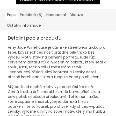
Popis
Podobné (5)
Hodnocení
Diskuze
Ostatní informace
Detailní popis produktu
Amy Jade Winehouse je dámské streetwear tričko pro
tebe, když nechceš nosit prázdné bílé tričko bez
výrazu. Motiv staví na černém portrétu, rudé růži,
červeném detailu rtů a hudebním odkazu, který sedí k
soulu, R’n’B, rock’n’rollu i městskému stylu.
Jednoduchý základ, silný kontrast a ženský detail —
přesně kombinace, která funguje hned po oblečení.
Bílý podklad nechá motiv vystoupit čistě a ostře.
Černá kresba drží charakter, rudá barva přidá sílu a
celý potisk nepůsobí přeplácaně. Tohle není tričko,
které zapadne mezi obyčejná dámská trika s
potiskem. Je to kousek pro chvíle, kdy chceš vypadat
žensky, výrazně a mít na sobě motiv, který má hudbu,