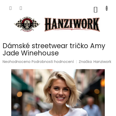
Přejít
na
NÁKUP
obsah
KOŠÍK
Dámské streetwear tričko Amy
Jade Winehouse
Průměrné
Neohodnoceno
Podrobnosti hodnocení
Značka:
Hanziwork
hodnocení
produktu
je
0,0
z
5
hvězdiček.