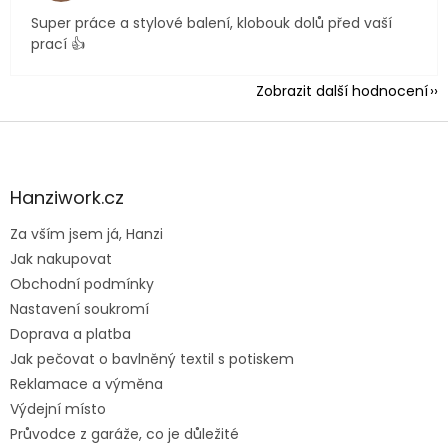
Super práce a stylové balení, klobouk dolů před vaší
prací 👍
Zobrazit další hodnocení
Z
á
p
a
Hanziwork.cz
t
Za vším jsem já, Hanzi
í
Jak nakupovat
Obchodní podmínky
Nastavení soukromí
Doprava a platba
Jak pečovat o bavlněný textil s potiskem
Reklamace a výměna
Výdejní místo
Průvodce z garáže, co je důležité