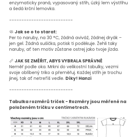
enzymaticky praná, vypasovaný střih, úzký lem výstřihu
a šedá krční lemovka.
--------------------------
🧼
Jak se o to starat:
Per to naruby, na 30 °C, žádná aviváž, žádnej dryák –
jen gel. Žádná sušička, potisk ti poděkuje. Žehli taky
naruby, ať ten motiv zůstane ostrej jako tvoje jízda.
📏
JAK SE ZMĚŘIT, ABYS VYBRALA SPRÁVNĚ
Neměř podle oka. Mrkni do velikostní tabulky, vezmi
svoje oblíbený triko a přeměřuj. Každej střih je trochu
jinej, tak ať netrefíš vedle.
Díky! Hanzi
--------------------------
Tabulka rozměrů triček - Rozměry jsou měřené na
položeném tričku v centimetrech.