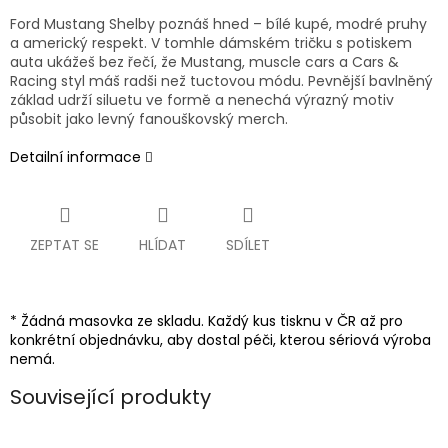
Ford Mustang Shelby poznáš hned – bílé kupé, modré pruhy
a americký respekt. V tomhle dámském tričku s potiskem
auta ukážeš bez řečí, že Mustang, muscle cars a Cars &
Racing styl máš radši než tuctovou módu. Pevnější bavlněný
základ udrží siluetu ve formě a nenechá výrazný motiv
působit jako levný fanouškovský merch.
Detailní informace
ZEPTAT SE
HLÍDAT
SDÍLET
* Žádná masovka ze skladu. Každý kus tisknu v ČR až pro
konkrétní objednávku, aby dostal péči, kterou sériová výroba
nemá.
Související produkty