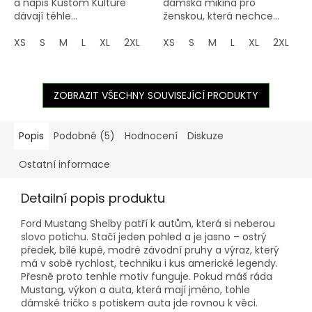
a nápis Kustom Kulture
dámská mikina pro
dávají téhle...
ženskou, která nechce...
XS
S
M
L
XL
2XL
3XL
XS
4XL
S
M
5XL
L
XL
2XL
3
ZOBRAZIT VŠECHNY SOUVISEJÍCÍ PRODUKTY
Popis
Podobné (5)
Hodnocení
Diskuze
Ostatní informace
Detailní popis produktu
Ford Mustang Shelby patří k autům, která si neberou
slovo potichu. Stačí jeden pohled a je jasno – ostrý
předek, bílé kupé, modré závodní pruhy a výraz, který
má v sobě rychlost, techniku i kus americké legendy.
Přesně proto tenhle motiv funguje. Pokud máš ráda
Mustang, výkon a auta, která mají jméno, tohle
dámské tričko s potiskem auta jde rovnou k věci.