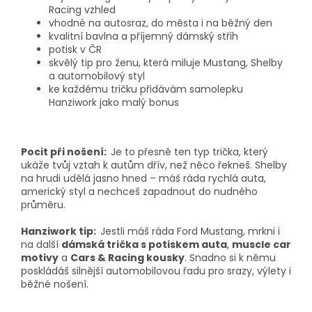
Racing vzhled
vhodné na autosraz, do města i na běžný den
kvalitní bavlna a příjemný dámský střih
potisk v ČR
skvělý tip pro ženu, která miluje Mustang, Shelby
a automobilový styl
ke každému tričku přidávám samolepku
Hanziwork jako malý bonus
Pocit při nošení:
Je to přesně ten typ trička, který
ukáže tvůj vztah k autům dřív, než něco řekneš. Shelby
na hrudi udělá jasno hned – máš ráda rychlá auta,
americký styl a nechceš zapadnout do nudného
průměru.
Hanziwork tip:
Jestli máš ráda Ford Mustang, mrkni i
na další
dámská trička s potiskem auta
,
muscle car
motivy
a
Cars & Racing kousky
. Snadno si k němu
poskládáš silnější automobilovou řadu pro srazy, výlety i
běžné nošení.