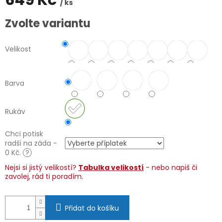
649 Kč
/ ks
Měrná
Zvolte variantu
cena:
Velikost
Barva
Rukáv
Chci potisk
radši na záda -
0 Kč.
?
Nejsi si jistý velikostí?
Tabulka velikostí
- nebo napiš či
zavolej, rád ti poradím.
Přidat do košíku