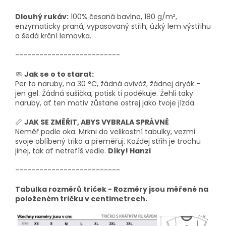
Dlouhý rukáv:
100% česaná bavlna, 180 g/m²,
enzymaticky praná, vypasovaný střih, úzký lem výstřihu
a šedá krční lemovka.
--------------------------
🧼
Jak se o to starat:
Per to naruby, na 30 °C, žádná aviváž, žádnej dryák –
jen gel. Žádná sušička, potisk ti poděkuje. Žehli taky
naruby, ať ten motiv zůstane ostrej jako tvoje jízda.
📏
JAK SE ZMĚŘIT, ABYS VYBRALA SPRÁVNĚ
Neměř podle oka. Mrkni do velikostní tabulky, vezmi
svoje oblíbený triko a přeměřuj. Každej střih je trochu
jinej, tak ať netrefíš vedle.
Díky! Hanzi
--------------------------
Tabulka rozměrů triček - Rozměry jsou měřené na
položeném tričku v centimetrech.