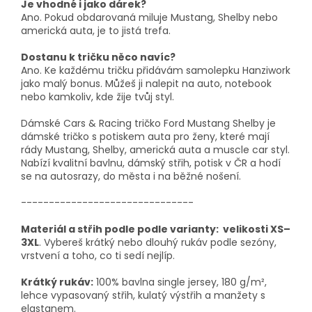
Je vhodné i jako dárek?
Ano. Pokud obdarovaná miluje Mustang, Shelby nebo
americká auta, je to jistá trefa.
Dostanu k tričku něco navíc?
Ano. Ke každému tričku přidávám samolepku Hanziwork
jako malý bonus. Můžeš ji nalepit na auto, notebook
nebo kamkoliv, kde žije tvůj styl.
Dámské Cars & Racing tričko Ford Mustang Shelby je
dámské tričko s potiskem auta pro ženy, které mají
rády Mustang, Shelby, americká auta a muscle car styl.
Nabízí kvalitní bavlnu, dámský střih, potisk v ČR a hodí
se na autosrazy, do města i na běžné nošení.
-------------------------------
Materiál a střih podle podle varianty: velikosti XS–
3XL
. Vybereš krátký nebo dlouhý rukáv podle sezóny,
vrstvení a toho, co ti sedí nejlíp.
Krátký rukáv:
100% bavlna single jersey, 180 g/m²,
lehce vypasovaný střih, kulatý výstřih a manžety s
elastanem.