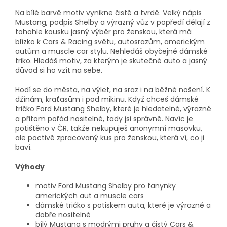
Na bílé barvě motiv vynikne čistě a tvrdě. Velký nápis
Mustang, podpis Shelby a výrazný vůz v popředí dělají z
tohohle kousku jasný výběr pro ženskou, která má
blízko k Cars & Racing světu, autosrazům, americkým
autům a muscle car stylu. Nehledáš obyčejné dámské
triko. Hledáš motiv, za kterým je skutečné auto a jasný
důvod si ho vzít na sebe.
Hodí se do města, na výlet, na sraz i na běžné nošení. K
džínám, kraťasům i pod mikinu. Když chceš dámské
tričko Ford Mustang Shelby, které je hledatelné, výrazné
a přitom pořád nositelné, tady jsi správně. Navíc je
potištěno v ČR, takže nekupuješ anonymní masovku,
ale poctivě zpracovaný kus pro ženskou, která ví, co ji
baví.
Výhody
motiv Ford Mustang Shelby pro fanynky
amerických aut a muscle cars
dámské tričko s potiskem auta, které je výrazné a
dobře nositelné
bílý Mustang s modrými pruhy a čistý Cars &