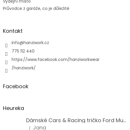
Výdejní místo
Průvodce z garáže, co je důležité
Kontakt
info
@
hanziwork.cz
775 112 440
https://www.facebook.com/hanziworkwear
/hanziwork/
Facebook
Heureka
Dámské Cars & Racing tričko Ford Mustang 5. generace
Jana
|
Hodnocení produktu je 5 z 5 hvězdiček.