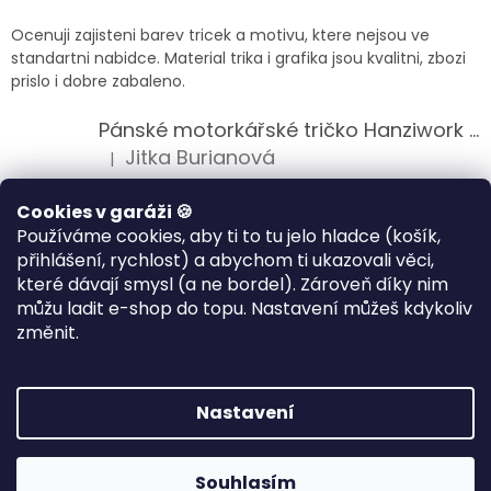
Ocenuji zajisteni barev tricek a motivu, ktere nejsou ve
standartni nabidce. Material trika i grafika jsou kvalitni, zbozi
prislo i dobre zabaleno.
Pánské motorkářské tričko Hanziwork Custom Bobber
Jitka Burianová
|
Hodnocení produktu je 5 z 5 hvězdiček.
Splnil očekávání na jedničku
Cookies v garáži 🍪
Používáme cookies, aby ti to tu jelo hladce (košík,
Pánské motorkářské tričko Royal Enfield 350cc
přihlášení, rychlost) a abychom ti ukazovali věci,
Klára Musilová
|
které dávají smysl (a ne bordel). Zároveň díky nim
Hodnocení produktu je 5 z 5 hvězdiček.
můžu ladit e-shop do topu. Nastavení můžeš kdykoliv
Jsem velice spokojena, velmi kvalitni zbozi.
změnit.
Vytvořil Shoptet
Nastavení
Copyright 2026
HANZIWORK
. Všechna práva vyhrazena.
Souhlasím